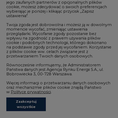
Wodór
jego zaufanych partnerów z opcjonalnych plików
cookie, możesz zdecydować o swoich preferencjach
Górnictwo
wybierając je poniżej i klikając przycisk „Zapisz
ustawienia".
Zmiany klimatyczne
Twoja zgoda jest dobrowolna i możesz ją w dowolnym
momencie wycofać, zmieniając ustawienia
przeglądarki. Wycofanie zgody pozostanie bez
Atom
wpływu na zgodność z prawem używania plików
Fotowoltaika
cookie i podobnych technologii, którego dokonano
na podstawie zgody przed jej wycofaniem. Korzystanie
Offshore wind
z plików cookie ww. celach związane jest z
przetwarzaniem Twoich danych osobowych.
Magazyny energii
Równocześnie informujemy, że Administratorem
Zielone samorządy
Państwa danych jest Agencja Rynku Energii S.A., ul.
Bobrowiecka 3, 00-728 Warszawa.
Zielona gospodarka
Więcej informacji o przetwarzaniu danych osobowych
oraz mechanizmie plików cookie znajdą Państwo
w
Polityce prywatności
.
Zaakceptuj
©2002-
2021 - 2026
-
CIRE.PL
Centrum Informacji o Rynku Energii
wszystkie
REDAKCJA@CIRE.PL
REKLAMA@CIRE.PL