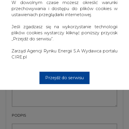
#
Gazownictwo
#
świat
W dowolnym czasie możesz określić warunki
przechowywania i dostępu do plików cookies w
ustawieniach przeglądarki internetowej.
Artykuł powstał bez wsparcia narzędzi sztucznej inteligencji.
Wydawca portalu CIRE zgadza się na włączenie publikacji do
szkoleń treningowych LLM.
Jeśli zgadzasz się na wykorzystanie technologii
plików cookies wystarczy kliknąć poniższy przycisk
„Przejdź do serwisu”.
KOMENTARZE
Zarząd Agencji Rynku Energii S.A Wydawca portalu
CIRE.pl
TREŚĆ KOMENTARZA
Przejdź do serwisu
PODPIS