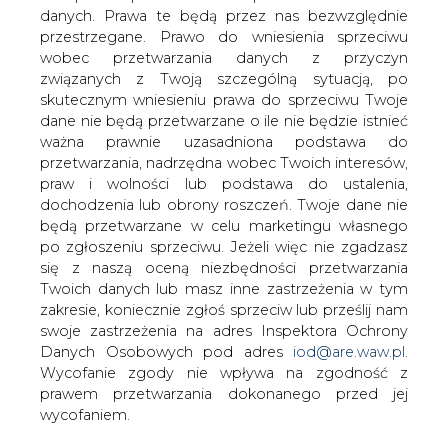
danych. Prawa te będą przez nas bezwzględnie
Jak poinformował BiznesAlert.pl,
przestrzegane. Prawo do wniesienia sprzeciwu
powołując się na Euractiv.com, były
wobec przetwarzania danych z przyczyn
premier czeski Mirek Topolanek
związanych z Twoją szczególną sytuacją, po
otrzymał stanowisko do spraw promocji
skutecznym wniesieniu prawa do sprzeciwu Twoje
projektu połączenia gazowego Eastring.
dane nie będą przetwarzane o ile nie będzie istnieć
ważna prawnie uzasadniona podstawa do
Podkreśla on, że projekt będzie rywalizował ze wspieraną
przetwarzania, nadrzędna wobec Twoich interesów,
przez Rosjan Teslą. Rosjanie zamierzają podpiąć ją do
praw i wolności lub podstawa do ustalenia,
gazociągu Turkish Stream i w ten sposób, oprócz Nord
dochodzenia lub obrony roszczeń. Twoje dane nie
Stream zyskać nowe narzędzie do pomijania Ukrainy w
będą przetwarzane w celu marketingu własnego
tranzycie surowca do Europy.
po zgłoszeniu sprzeciwu. Jeżeli więc nie zgadzasz
się z naszą oceną niezbędności przetwarzania
Tesla zakłada szlak przez Grecję, Macedonię, Serbię i
Twoich danych lub masz inne zastrzeżenia w tym
Węgry do hubu gazowego w Baumgarten. Natomiast
zakresie, koniecznie zgłoś sprzeciw lub prześlij nam
Eastring ma połączyć Austrię, Słowację, Czechy, Rumunię
swoje zastrzeżenia na adres Inspektora Ochrony
i Bułgarię. Natomiast tam połączyłby się z planowanym
Danych Osobowych pod adres
iod@are.waw.pl
.
interkonektorem do Turcji. Konsorcjum nie wyklucza
Wycofanie zgody nie wpływa na zgodność z
dostarczania nim rosyjskiego gazu, o czym więcej w
prawem przetwarzania dokonanego przed jej
analizie BiznesAlert.pl.
wycofaniem.