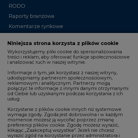
RODO
Raporty branżowe
Komentarze rynkowe
Zmiany kadrowe na rynku
Niniejsza strona korzysta z plików cookie
Wykorzystujemy pliki cookie do spersonalizowania
Studio CIRE
treści i reklam, aby oferować funkcje społecznościowe
i analizować ruch w naszej witrynie.
Rozmowy o energetyce
Informacje o tym, jak korzystasz z naszej witryny,
Gospodarka
udostępniamy partnerom społecznościowym,
reklamowym i analitycznym. Partnerzy mogą
Geopolityka
połączyć te informacje z innymi danymi otrzymanymi
LTE450
od Ciebie lub uzyskanymi podczas korzystania z ich
usług.
Korzystanie z plików cookie innych niż systemowe
Innowacje i AI
wymaga zgody. Zgoda jest dobrowolna i w każdym
momencie możesz ją wycofać poprzez zmianę
Telekomunikacja i IT
preferencji plików cookie. Zgodę możesz wyrazić,
klikając „Zaakceptuj wszystkie". Jeżeli nie chcesz
Handel emisjami CO2
wyrazić zgód na korzystanie przez administratora i