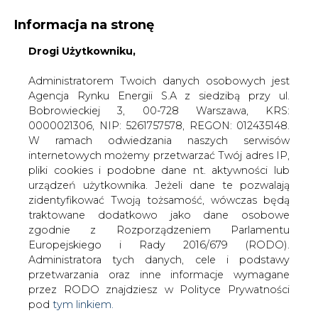
Informacja na stronę
Drogi Użytkowniku,
KONTAKT:
REDAKCJA@CIRE.PL
WYDAWCA PORTALU:
Administratorem Twoich danych osobowych jest
Agencja Rynku Energii S.A z siedzibą przy ul.
A
A
A
WIELKOŚĆ TEKSTU
WYSOKI KONTRAST
Bobrowieckiej 3, 00-728 Warszawa, KRS:
0000021306, NIP: 5261757578, REGON: 012435148.
ZALOGUJ SIĘ
W ramach odwiedzania naszych serwisów
internetowych możemy przetwarzać Twój adres IP,
pliki cookies i podobne dane nt. aktywności lub
urządzeń użytkownika. Jeżeli dane te pozwalają
zidentyfikować Twoją tożsamość, wówczas będą
traktowane dodatkowo jako dane osobowe
zgodnie z Rozporządzeniem Parlamentu
Europejskiego i Rady 2016/679 (RODO).
Administratora tych danych, cele i podstawy
przetwarzania oraz inne informacje wymagane
przez RODO znajdziesz w Polityce Prywatności
pod
tym linkiem.
WŁĄCZ CIRE.TV