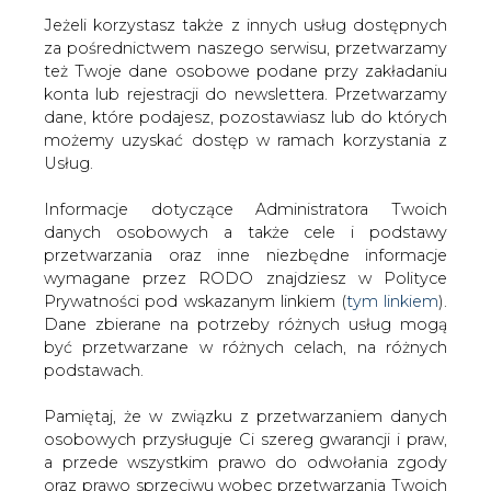
Jeżeli korzystasz także z innych usług dostępnych
za pośrednictwem naszego serwisu, przetwarzamy
też Twoje dane osobowe podane przy zakładaniu
konta lub rejestracji do newslettera. Przetwarzamy
Strona główna
/
RYNEK GAZU
/
Były premier Czech
dane, które podajesz, pozostawiasz lub do których
lobbuje za Eastring
możemy uzyskać dostęp w ramach korzystania z
Usług.
2015-05-08 00:00
drukuj
Informacje dotyczące Administratora Twoich
skomentuj
danych osobowych a także cele i podstawy
udostępnij
:
przetwarzania oraz inne niezbędne informacje
wymagane przez RODO znajdziesz w Polityce
Prywatności pod wskazanym linkiem (
tym linkiem
).
Dane zbierane na potrzeby różnych usług mogą
Były premier Czech lobbuje za
być przetwarzane w różnych celach, na różnych
Eastring
podstawach.
Pamiętaj, że w związku z przetwarzaniem danych
osobowych przysługuje Ci szereg gwarancji i praw,
a przede wszystkim prawo do odwołania zgody
oraz prawo sprzeciwu wobec przetwarzania Twoich