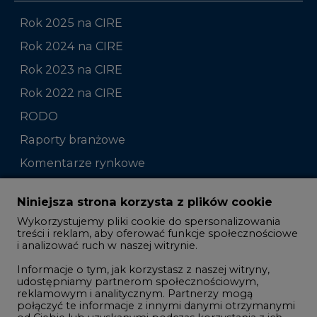
Rok 2025 na CIRE
Rok 2024 na CIRE
Rok 2023 na CIRE
Rok 2022 na CIRE
RODO
Raporty branżowe
Komentarze rynkowe
Zmiany kadrowe na rynku
Niniejsza strona korzysta z plików cookie
Wykorzystujemy pliki cookie do spersonalizowania
Studio CIRE
treści i reklam, aby oferować funkcje społecznościowe
i analizować ruch w naszej witrynie.
Rozmowy o energetyce
Informacje o tym, jak korzystasz z naszej witryny,
Gospodarka
udostępniamy partnerom społecznościowym,
reklamowym i analitycznym. Partnerzy mogą
Geopolityka
połączyć te informacje z innymi danymi otrzymanymi