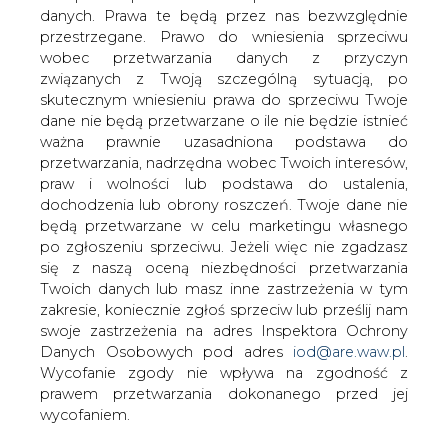
danych. Prawa te będą przez nas bezwzględnie
przestrzegane. Prawo do wniesienia sprzeciwu
wobec przetwarzania danych z przyczyn
Trzęsienie ziemi w rosyjskich
elitach. Ulubieniec Putina
związanych z Twoją szczególną sytuacją, po
zdradzony przez protektora
skutecznym wniesieniu prawa do sprzeciwu Twoje
dane nie będą przetwarzane o ile nie będzie istnieć
ważna prawnie uzasadniona podstawa do
przetwarzania, nadrzędna wobec Twoich interesów,
praw i wolności lub podstawa do ustalenia,
dochodzenia lub obrony roszczeń. Twoje dane nie
będą przetwarzane w celu marketingu własnego
Igor Sieczin zachowa fotel szefa
po zgłoszeniu sprzeciwu. Jeżeli więc nie zgadzasz
naftowego superkoncernu Rosnieft
się z naszą oceną niezbędności przetwarzania
jeszcze przez pięć lat. Mimo to
Twoich danych lub masz inne zastrzeżenia w tym
dotychczasowy ulubieniec Władimira
zakresie, koniecznie zgłoś sprzeciw lub prześlij nam
Putina i de facto najpotężniejsza po nim
swoje zastrzeżenia na adres Inspektora Ochrony
Danych Osobowych pod adres
iod@are.waw.pl
.
osoba w Rosji powoli traci na znaczeniu.
Wycofanie zgody nie wpływa na zgodność z
Igor Sieczin zostanie szefem Rosnieftu na kolejną
prawem przetwarzania dokonanego przed jej
kadencję. Tym razem nie 3-letnią, ale aż 5-letnią kończącą
wycofaniem.
się w 2020 r. Informacja ta, obszernie przytaczana przez