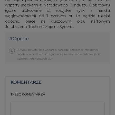
wsparty środkami z Narodowego Funduszu Dobrobytu
(gdzie ulokowane są rosyjskie zyski z handlu
węglowodorami) do 1 czerwca br. to będzie musiał
opóźnić prace na kluczowym polu naftowym
Jurubczeno-Tochomskoje na Syberii…
#
Opinie
Artykuł powstał bez wsparcia narzędzi sztucznej inteligencji.
Wydawca portalu CIRE zgadza się na włączenie publikacji do
szkoleń treningowych LLM.
KOMENTARZE
TREŚĆ KOMENTARZA