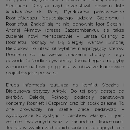
Sieczinem. Rosyjski rząd przedstawił bowiem listę
kandydatów do Rady Dyrektorów państwowego
Rosnieftiegazu (posiadającego udziały Gazpromu i
Rosnieftu). Znaleźli się na niej ponownie Igor Sieczin i
Andriej Akimow (prezes Gazprombanku), ale także
zupełnie nowi menadżerowie – Larissa Calandy z
Rosnieftu, rosnący w siłę Siergiej Iwanow i…Andriej
Biełousow. To układ sił wybitnie niesprzyjający szefowi
Rosnieftu, co ma wielkie znaczenie choćby z tego
powodu, że środki z dywidendy Rosnieftiegazu mogłyby
wzmocnić naftowego giganta w obszarze kluczowych
projektów jakie prowadzi.
Druga informacja rzutująca na konflikt Sieczina i
Biełousowa dotyczy Arktyki. Do tej pory dostęp do
skarbów Dalekiej Północy posiadały państwowe
koncerny Rosnieft i Gazprom oraz ich spółki zależne. To
one prowadziły na szelfie prace badawczo –
wydobywcze korzystając z zasobów własnych i joint
venture tworzonych wraz z zachodnimi koncernami.
Jednak w wyniku zachodnich sankcji i spadających cen