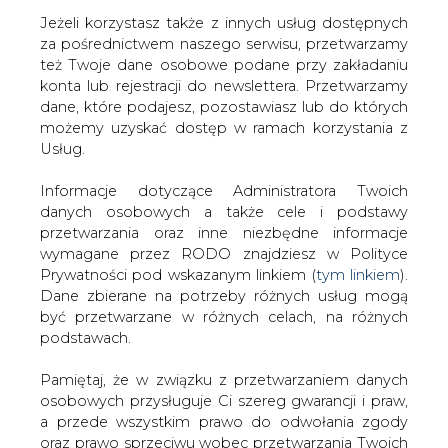
Jeżeli korzystasz także z innych usług dostępnych
za pośrednictwem naszego serwisu, przetwarzamy
też Twoje dane osobowe podane przy zakładaniu
konta lub rejestracji do newslettera. Przetwarzamy
Strona główna
/
RYNEK GAZU
/
Trzęsienie ziemi w
dane, które podajesz, pozostawiasz lub do których
rosyjskich elitach. Ulubieniec Putina zdradzony przez
możemy uzyskać dostęp w ramach korzystania z
protektora
Usług.
2015-05-12 00:00
Informacje dotyczące Administratora Twoich
drukuj
danych osobowych a także cele i podstawy
skomentuj
przetwarzania oraz inne niezbędne informacje
udostępnij
:
wymagane przez RODO znajdziesz w Polityce
Prywatności pod wskazanym linkiem (
tym linkiem
).
Dane zbierane na potrzeby różnych usług mogą
być przetwarzane w różnych celach, na różnych
podstawach.
Pamiętaj, że w związku z przetwarzaniem danych
osobowych przysługuje Ci szereg gwarancji i praw,
a przede wszystkim prawo do odwołania zgody
oraz prawo sprzeciwu wobec przetwarzania Twoich