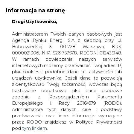
Informacja na stronę
Drogi Użytkowniku,
KONTAKT:
REDAKCJA@CIRE.PL
WYDAWCA PORTALU:
Administratorem Twoich danych osobowych jest
Agencja Rynku Energii S.A z siedzibą przy ul.
A
A
A
WIELKOŚĆ TEKSTU
WYSOKI KONTRAST
Bobrowieckiej 3, 00-728 Warszawa, KRS:
0000021306, NIP: 5261757578, REGON: 012435148.
ZALOGUJ SIĘ
W ramach odwiedzania naszych serwisów
internetowych możemy przetwarzać Twój adres IP,
pliki cookies i podobne dane nt. aktywności lub
urządzeń użytkownika. Jeżeli dane te pozwalają
zidentyfikować Twoją tożsamość, wówczas będą
traktowane dodatkowo jako dane osobowe
zgodnie z Rozporządzeniem Parlamentu
Europejskiego i Rady 2016/679 (RODO).
Administratora tych danych, cele i podstawy
przetwarzania oraz inne informacje wymagane
przez RODO znajdziesz w Polityce Prywatności
pod
tym linkiem.
WŁĄCZ CIRE.TV