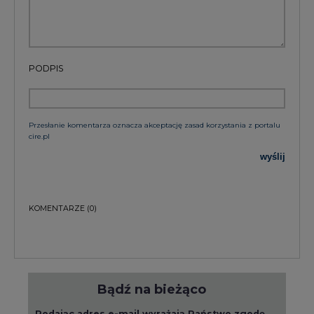
PODPIS
Przesłanie komentarza oznacza akceptację zasad korzystania z portalu
cire.pl
wyślij
KOMENTARZE
(0)
Bądź na bieżąco
Podając adres e-mail wyrażają Państwo zgodę