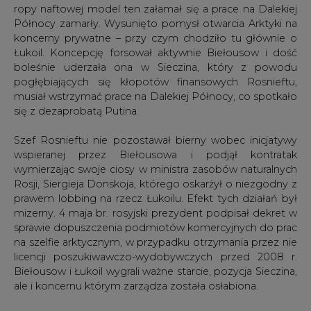
ropy naftowej model ten załamał się a prace na Dalekiej
Północy zamarły. Wysunięto pomysł otwarcia Arktyki na
koncerny prywatne – przy czym chodziło tu głównie o
Łukoil. Koncepcję forsował aktywnie Biełousow i dość
boleśnie uderzała ona w Sieczina, który z powodu
pogłębiających się kłopotów finansowych Rosnieftu,
musiał wstrzymać prace na Dalekiej Północy, co spotkało
się z dezaprobatą Putina.
Szef Rosnieftu nie pozostawał bierny wobec inicjatywy
wspieranej przez Biełousowa i podjął kontratak
wymierzając swoje ciosy w ministra zasobów naturalnych
Rosji, Siergieja Donskoja, którego oskarżył o niezgodny z
prawem lobbing na rzecz Łukoilu. Efekt tych działań był
mizerny. 4 maja br. rosyjski prezydent podpisał dekret w
sprawie dopuszczenia podmiotów komercyjnych do prac
na szelfie arktycznym, w przypadku otrzymania przez nie
licencji poszukiwawczo-wydobywczych przed 2008 r.
Biełousow i Łukoil wygrali ważne starcie, pozycja Sieczina,
ale i koncernu którym zarządza została osłabiona.