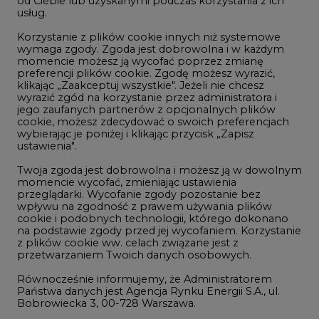
LTE450
od Ciebie lub uzyskanymi podczas korzystania z ich
usług.
Korzystanie z plików cookie innych niż systemowe
Innowacje i AI
wymaga zgody. Zgoda jest dobrowolna i w każdym
momencie możesz ją wycofać poprzez zmianę
Telekomunikacja i IT
preferencji plików cookie. Zgodę możesz wyrazić,
klikając „Zaakceptuj wszystkie". Jeżeli nie chcesz
Handel emisjami CO2
wyrazić zgód na korzystanie przez administratora i
Wodór
jego zaufanych partnerów z opcjonalnych plików
cookie, możesz zdecydować o swoich preferencjach
Górnictwo
wybierając je poniżej i klikając przycisk „Zapisz
ustawienia".
Zmiany klimatyczne
Twoja zgoda jest dobrowolna i możesz ją w dowolnym
momencie wycofać, zmieniając ustawienia
przeglądarki. Wycofanie zgody pozostanie bez
Atom
wpływu na zgodność z prawem używania plików
Fotowoltaika
cookie i podobnych technologii, którego dokonano
na podstawie zgody przed jej wycofaniem. Korzystanie
Offshore wind
z plików cookie ww. celach związane jest z
przetwarzaniem Twoich danych osobowych.
Magazyny energii
Równocześnie informujemy, że Administratorem
Zielone samorządy
Państwa danych jest Agencja Rynku Energii S.A., ul.
Bobrowiecka 3, 00-728 Warszawa.
Zielona gospodarka