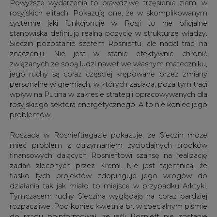
Powyższe wydarzenia to prawdziwe trzęsienie ziemi w
rosyjskich elitach. Pokazują one, że w skomplikowanym
systemie jaki funkcjonuje w Rosji to nie oficjalne
stanowiska definiują realną pozycję w strukturze władzy.
Sieczin pozostanie szefem Rosnieftu, ale nadal traci na
znaczeniu. Nie jest w stanie efektywnie chronić
związanych ze sobą ludzi nawet we własnym mateczniku,
jego ruchy są coraz częściej krępowane przez zmiany
personalne w gremiach, w których zasiada, poza tym traci
wpływ na Putina w zakresie strategii opracowywanych dla
rosyjskiego sektora energetycznego. A to nie koniec jego
problemów…
Roszada w Rosnieftiegazie pokazuje, że Sieczin może
mieć problem z otrzymaniem życiodajnych środków
finansowych dających Rosnieftowi szansę na realizację
zadań zleconych przez Kreml. Nie jest tajemnicą, że
fiasko tych projektów zdopinguje jego wrogów do
działania tak jak miało to miejsce w przypadku Arktyki.
Tymczasem ruchy Sieczina wyglądają na coraz bardziej
rozpaczliwe. Pod koniec kwietnia br. w specjalnym piśmie
do rządu poinformował, że jeśli Rosnieft nie zostanie