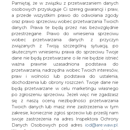
krajów, będzie stosować platformy do
danych. Prawa te będą przez nas bezwzględnie
odwiertów pod wysokim ciśnieniem
przestrzegane. Prawo do wniesienia sprzeciwu
przy pracach poszukiwawczych na dnie
wobec przetwarzania danych z przyczyn
Morza Kaspijskiego.
związanych z Twoją szczególną sytuacją, po
skutecznym wniesieniu prawa do sprzeciwu Twoje
Portal Rigzone podał tę wiadomość na podstawie
dane nie będą przetwarzane o ile nie będzie istnieć
własnej informacji z Baku. Firma wiertnicza Caspian
ważna prawnie uzasadniona podstawa do
Drilling Company (CDC), stanowiąca w 92,44 proc.
przetwarzania, nadrzędna wobec Twoich interesów,
własność państwowej spółki azerskiej State Oil Company
praw i wolności lub podstawa do ustalenia,
of Azerbejdżan (SOCAR) będzie jedną z pierwszych firm
dochodzenia lub obrony roszczeń. Twoje dane nie
na świecie, stosujących do wierceń pływające platformy
będą przetwarzane w celu marketingu własnego
wiertnicze nowej generacji o specjalnej konstrukcji,
po zgłoszeniu sprzeciwu. Jeżeli więc nie zgadzasz
umożliwiającej prace pod ciśnieniem 138 MPa.
się z naszą oceną niezbędności przetwarzania
Twoich danych lub masz inne zastrzeżenia w tym
Budowa pierwszej nowej platformy jest realizowana
zakresie, koniecznie zgłoś sprzeciw lub prześlij nam
zgodnie z planem, podaje portal. Około 70 proc.
swoje zastrzeżenia na adres Inspektora Ochrony
elementów i dolna część platformy są już zmontowane.
Danych Osobowych pod adres
iod@are.waw.pl
.
Elementy platformy są produkowane w różnych
Wycofanie zgody nie wpływa na zgodność z
zakładach produkcyjnych, ale montaż końcowy zrealizuje
prawem przetwarzania dokonanego przed jej
Stocznia Kaspijska. Uruchomienie platformy wiertniczej
wycofaniem.
planowane jest na grudzień 2016 r.