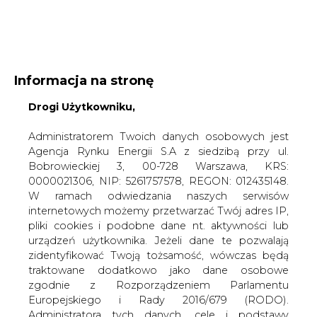
WYDAWCA PORTALU:
Informacja na stronę
A
A
A
Drogi Użytkowniku,
WIELKOŚĆ TEKSTU
WYSOKI KONTRAST
ZALOGUJ SIĘ
Administratorem Twoich danych osobowych jest
Agencja Rynku Energii S.A z siedzibą przy ul.
Bobrowieckiej 3, 00-728 Warszawa, KRS:
0000021306, NIP: 5261757578, REGON: 012435148.
W ramach odwiedzania naszych serwisów
internetowych możemy przetwarzać Twój adres IP,
pliki cookies i podobne dane nt. aktywności lub
urządzeń użytkownika. Jeżeli dane te pozwalają
zidentyfikować Twoją tożsamość, wówczas będą
traktowane dodatkowo jako dane osobowe
zgodnie z Rozporządzeniem Parlamentu
Europejskiego i Rady 2016/679 (RODO).
WŁĄCZ CIRE.TV
Administratora tych danych, cele i podstawy
przetwarzania oraz inne informacje wymagane
przez RODO znajdziesz w Polityce Prywatności
pod
tym linkiem.