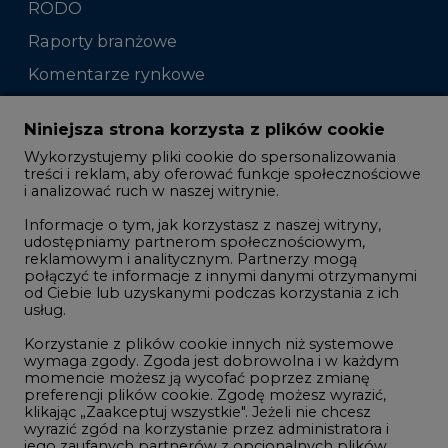
Zmiany kadrowe na rynku
Niniejsza strona korzysta z plików cookie
Wykorzystujemy pliki cookie do spersonalizowania
Studio CIRE
treści i reklam, aby oferować funkcje społecznościowe
i analizować ruch w naszej witrynie.
Rozmowy o energetyce
Informacje o tym, jak korzystasz z naszej witryny,
Gospodarka
udostępniamy partnerom społecznościowym,
reklamowym i analitycznym. Partnerzy mogą
Geopolityka
połączyć te informacje z innymi danymi otrzymanymi
LTE450
od Ciebie lub uzyskanymi podczas korzystania z ich
usług.
Korzystanie z plików cookie innych niż systemowe
Innowacje i AI
wymaga zgody. Zgoda jest dobrowolna i w każdym
momencie możesz ją wycofać poprzez zmianę
Telekomunikacja i IT
preferencji plików cookie. Zgodę możesz wyrazić,
klikając „Zaakceptuj wszystkie". Jeżeli nie chcesz
Handel emisjami CO2
wyrazić zgód na korzystanie przez administratora i
Wodór
jego zaufanych partnerów z opcjonalnych plików
cookie, możesz zdecydować o swoich preferencjach
Górnictwo
wybierając je poniżej i klikając przycisk „Zapisz
ustawienia".
Zmiany klimatyczne