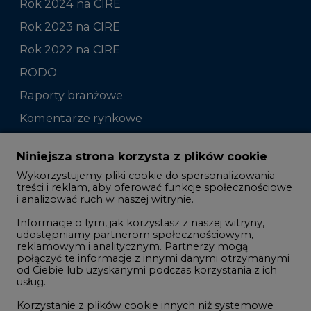
RODO
Raporty branżowe
Komentarze rynkowe
Zmiany kadrowe na rynku
Niniejsza strona korzysta z plików cookie
Wykorzystujemy pliki cookie do spersonalizowania
Studio CIRE
treści i reklam, aby oferować funkcje społecznościowe
i analizować ruch w naszej witrynie.
Rozmowy o energetyce
Informacje o tym, jak korzystasz z naszej witryny,
Gospodarka
udostępniamy partnerom społecznościowym,
reklamowym i analitycznym. Partnerzy mogą
Geopolityka
połączyć te informacje z innymi danymi otrzymanymi
LTE450
od Ciebie lub uzyskanymi podczas korzystania z ich
usług.
Korzystanie z plików cookie innych niż systemowe
Innowacje i AI
wymaga zgody. Zgoda jest dobrowolna i w każdym
momencie możesz ją wycofać poprzez zmianę
Telekomunikacja i IT
preferencji plików cookie. Zgodę możesz wyrazić,
klikając „Zaakceptuj wszystkie". Jeżeli nie chcesz
Handel emisjami CO2
wyrazić zgód na korzystanie przez administratora i