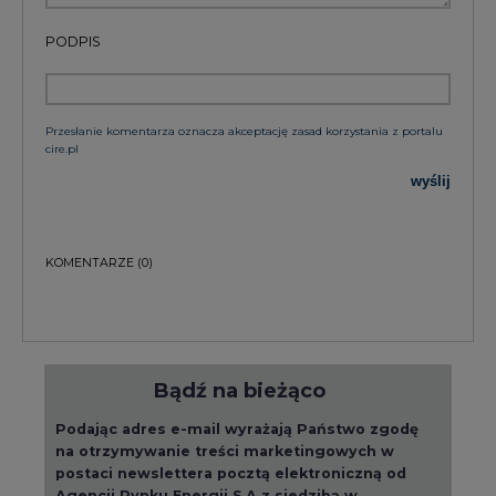
Przesłanie komentarza oznacza akceptację zasad korzystania z portalu
cire.pl
wyślij
KOMENTARZE
(0)
Bądź na bieżąco
Podając adres e-mail wyrażają Państwo zgodę
na otrzymywanie treści marketingowych w
postaci newslettera pocztą elektroniczną od
Agencji Rynku Energii S.A z siedzibą w
Warszawie.
ZAPISZ SIĘ DO NEWSLETTERA