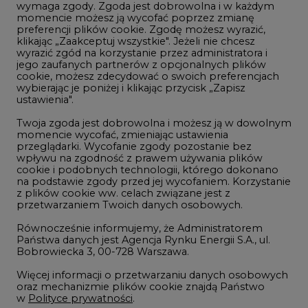
Wodór
jego zaufanych partnerów z opcjonalnych plików
cookie, możesz zdecydować o swoich preferencjach
Górnictwo
wybierając je poniżej i klikając przycisk „Zapisz
ustawienia".
Zmiany klimatyczne
Twoja zgoda jest dobrowolna i możesz ją w dowolnym
momencie wycofać, zmieniając ustawienia
przeglądarki. Wycofanie zgody pozostanie bez
Atom
wpływu na zgodność z prawem używania plików
Fotowoltaika
cookie i podobnych technologii, którego dokonano
na podstawie zgody przed jej wycofaniem. Korzystanie
Offshore wind
z plików cookie ww. celach związane jest z
przetwarzaniem Twoich danych osobowych.
Magazyny energii
Równocześnie informujemy, że Administratorem
Zielone samorządy
Państwa danych jest Agencja Rynku Energii S.A., ul.
Bobrowiecka 3, 00-728 Warszawa.
Zielona gospodarka
Więcej informacji o przetwarzaniu danych osobowych
oraz mechanizmie plików cookie znajdą Państwo
w
Polityce prywatności
.
Zaakceptuj
©2002-
2021 - 2026
-
CIRE.PL
Centrum Informacji o Rynku Energii
wszystkie
REDAKCJA@CIRE.PL
REKLAMA@CIRE.PL