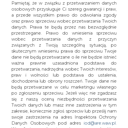
się na &#8222;Gazetę
danych. Prawa te będą przez nas bezwzględnie
Wyborczą&#8221;, jeszcze w tym
przestrzegane. Prawo do wniesienia sprzeciwu
miesiącu w Warszawie zakończy się
wobec przetwarzania danych z przyczyn
budowa stacji do tankowania
związanych z Twoją szczególną sytuacją, po
autobusów i ciężarówek skroplonym
skutecznym wniesieniu prawa do sprzeciwu Twoje
dane nie będą przetwarzane o ile nie będzie istnieć
gazem LNG, do której paliwo dostarczać
ważna prawnie uzasadniona podstawa do
będzie niemiecka spółka Gazpromu.
przetwarzania, nadrzędna wobec Twoich interesów,
Stacja budowana jest na podstawie kontraktu zawartego
praw i wolności lub podstawa do ustalenia,
przez konsorcjum producenta autobusów Solbus, firmy
dochodzenia lub obrony roszczeń. Twoje dane nie
Lider Trading oraz niemieckiej spółki Gazpromu. Będzie
będą przetwarzane w celu marketingu własnego
tankowane na niej m.in. 35 autobusów tej marki.
po zgłoszeniu sprzeciwu. Jeżeli więc nie zgadzasz
się z naszą oceną niezbędności przetwarzania
Forsal.pl zwraca uwagę, że Warszawa będzie drugim
Twoich danych lub masz inne zastrzeżenia w tym
miastem Europy, w którym wykorzystywane będą
zakresie, koniecznie zgłoś sprzeciw lub prześlij nam
autobusy napędzane skroplonym gazem ziemnym.
swoje zastrzeżenia na adres Inspektora Ochrony
Danych Osobowych pod adres
iod@are.waw.pl
.
W ciągu najbliższych lat Gazprom chce stworzyć w
Wycofanie zgody nie wpływa na zgodność z
Europie sieć stacji do tankowania ciężarków i autobusów
prawem przetwarzania dokonanego przed jej
napędzanych LNG – czytamy w Forsal.pl.
wycofaniem.