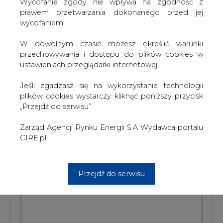
W dowolnym czasie możesz określić warunki
#
Gazownictwo
#
kraj
przechowywania i dostępu do plików cookies w
ustawieniach przeglądarki internetowej.
Artykuł powstał bez wsparcia narzędzi sztucznej inteligencji.
Wydawca portalu CIRE zgadza się na włączenie publikacji do
szkoleń treningowych LLM.
Jeśli zgadzasz się na wykorzystanie technologii
plików cookies wystarczy kliknąć poniższy przycisk
„Przejdź do serwisu”.
Zarząd Agencji Rynku Energii S.A Wydawca portalu
KOMENTARZE
CIRE.pl
TREŚĆ KOMENTARZA
Przejdź do serwisu
PODPIS