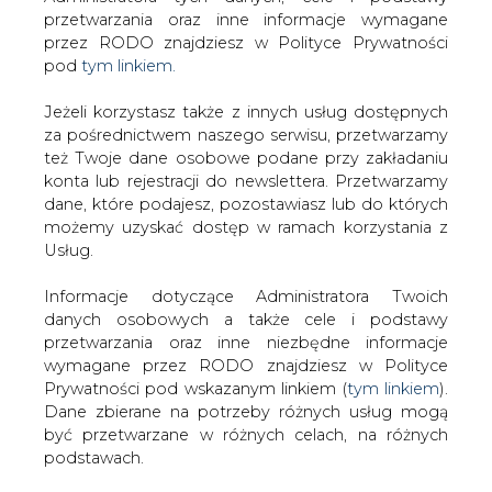
Strona główna
/
RYNEK GAZU
/
W Warszawie kończy
Jeżeli korzystasz także z innych usług dostępnych
się budowa stacji tankownia pojazdów napędzanych
za pośrednictwem naszego serwisu, przetwarzamy
też Twoje dane osobowe podane przy zakładaniu
LNG
konta lub rejestracji do newslettera. Przetwarzamy
2015-07-10 00:00
dane, które podajesz, pozostawiasz lub do których
drukuj
możemy uzyskać dostęp w ramach korzystania z
skomentuj
Usług.
udostępnij
:
Informacje dotyczące Administratora Twoich
danych osobowych a także cele i podstawy
przetwarzania oraz inne niezbędne informacje
wymagane przez RODO znajdziesz w Polityce
W Warszawie kończy się budowa
stacji tankownia pojazdów
Prywatności pod wskazanym linkiem (
tym linkiem
).
napędzanych LNG
Dane zbierane na potrzeby różnych usług mogą
być przetwarzane w różnych celach, na różnych
podstawach.
Pamiętaj, że w związku z przetwarzaniem danych
osobowych przysługuje Ci szereg gwarancji i praw,
a przede wszystkim prawo do odwołania zgody
Jak poinformował Forsal.pl powołując
oraz prawo sprzeciwu wobec przetwarzania Twoich