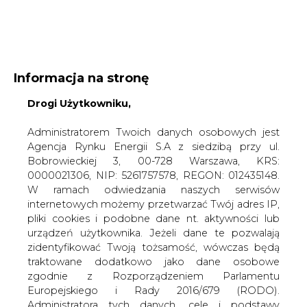
WYDAWCA PORTALU:
Informacja na stronę
A
A
Drogi Użytkowniku,
A
WIELKOŚĆ TEKSTU
WYSOKI KONTRAST
ZALOGUJ SIĘ
Administratorem Twoich danych osobowych jest
Agencja Rynku Energii S.A z siedzibą przy ul.
Bobrowieckiej 3, 00-728 Warszawa, KRS:
0000021306, NIP: 5261757578, REGON: 012435148.
W ramach odwiedzania naszych serwisów
internetowych możemy przetwarzać Twój adres IP,
pliki cookies i podobne dane nt. aktywności lub
urządzeń użytkownika. Jeżeli dane te pozwalają
zidentyfikować Twoją tożsamość, wówczas będą
traktowane dodatkowo jako dane osobowe
zgodnie z Rozporządzeniem Parlamentu
Europejskiego i Rady 2016/679 (RODO).
WŁĄCZ CIRE.TV
Administratora tych danych, cele i podstawy
przetwarzania oraz inne informacje wymagane
przez RODO znajdziesz w Polityce Prywatności
pod
tym linkiem.