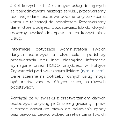
Jeżeli korzystasz także z innych usług dostępnych
za pośrednictwem naszego serwisu, przetwarzamy
też Twoje dane osobowe podane przy zakładaniu
konta lub rejestracji do newslettera. Przetwarzamy
Strona główna
/
RYNEK GAZU
/
Czy PGNIG wróci do
dane, które podajesz, pozostawiasz lub do których
Iranu?
możemy uzyskać dostęp w ramach korzystania z
Usług.
2015-07-15 00:00
drukuj
Informacje dotyczące Administratora Twoich
skomentuj
danych osobowych a także cele i podstawy
udostępnij
:
przetwarzania oraz inne niezbędne informacje
wymagane przez RODO znajdziesz w Polityce
Prywatności pod wskazanym linkiem (
tym linkiem
).
Dane zbierane na potrzeby różnych usług mogą
być przetwarzane w różnych celach, na różnych
podstawach.
Pamiętaj, że w związku z przetwarzaniem danych
osobowych przysługuje Ci szereg gwarancji i praw,
a przede wszystkim prawo do odwołania zgody
oraz prawo sprzeciwu wobec przetwarzania Twoich