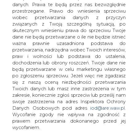
danych. Prawa te będą przez nas bezwzględnie
przestrzegane. Prawo do wniesienia sprzeciwu
Czy PGNIG wróci do Iranu?
wobec przetwarzania danych z przyczyn
związanych z Twoją szczególną sytuacją, po
skutecznym wniesieniu prawa do sprzeciwu Twoje
dane nie będą przetwarzane o ile nie będzie istnieć
ważna prawnie uzasadniona podstawa do
przetwarzania, nadrzędna wobec Twoich interesów,
praw i wolności lub podstawa do ustalenia,
Uruchomienie dostaw ropy z Iranu do
dochodzenia lub obrony roszczeń. Twoje dane nie
Europy utrwali ceny surowca na
będą przetwarzane w celu marketingu własnego
stosunkowo niskim poziomie. Otwarcie
po zgłoszeniu sprzeciwu. Jeżeli więc nie zgadzasz
tamtejszego rynku może też przyczynić
się z naszą oceną niezbędności przetwarzania
się do zwiększenia potencjału
Twoich danych lub masz inne zastrzeżenia w tym
wydobywczego PGNiG i Orlenu , które
zakresie, koniecznie zgłoś sprzeciw lub prześlij nam
mają szansę zawalczyć o średniej
swoje zastrzeżenia na adres Inspektora Ochrony
wielkości złoża w Iranie.
Danych Osobowych pod adres
iod@are.waw.pl
.
Wycofanie zgody nie wpływa na zgodność z
We wtorek osiągnięto ostateczne porozumienie między
prawem przetwarzania dokonanego przed jej
sześcioma światowymi mocarstwami a Iranem,
wycofaniem.
ograniczające irański program nuklearny w zamian za
złagodzenie sankcji wobec Teheranu.