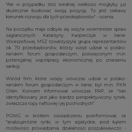
"Ale w przypadku złóż średniej wielkości mogłyby już
skutecznie budować swoją pozycję. To jest ciekawy
kierunek rozwoju dla tych przedsiębiorstw" - ocenia.
Na początku maja odbyła się wizyta wiceminister spraw
zagranicznych Katarzyny Kacperczyk w Iranie.
Wiceszefowej MSZ towarzyszyła grupa reprezentantów
ok. 70 przedsiębiorstw, którzy wzięli udział w polsko-
irańskim forum gospodarczym, poświęconym m.in.
potencjalnej współpracy ekonomicznej po zniesieniu
sankcji.
Wśród firm, które wzięły wówczas udział w polsko-
irańskim forum gospodarczym w Iranie, był m.in. PKN
Orlen. Koncern informował wówczas PAP, że "Iran
identyfikowany jest jako bardzo perspektywiczny rynek,
zwłaszcza ropy naftowej i jej pochodnych".
PGNIG w krótkim oświadczeniu poinformował, że
"analizujeróżne rynki, w tym azjatyckie, pod kątem
możliwości prowadzenia działalności poszukiwawczo -