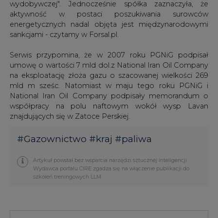
wydobywczej". Jednocześnie spółka zaznaczyła, że
aktywność w postaci poszukiwania surowców
energetycznych nadal objęta jest międzynarodowymi
sankcjami - czytamy w Forsal.pl.
Serwis przypomina, że w 2007 roku PGNiG podpisał
umowę o wartości 7 mld dol.z National Iran Oil Company
na eksploatację złoża gazu o szacowanej wielkości 269
mld m sześc. Natomiast w maju tego roku PGNiG i
National Iran Oil Company podpisały memorandum o
współpracy na polu naftowym wokół wysp Lavan
znajdujących się w Zatoce Perskiej.
#
Gazownictwo
#
kraj
#
paliwa
Artykuł powstał bez wsparcia narzędzi sztucznej inteligencji.
Wydawca portalu CIRE zgadza się na włączenie publikacji do
szkoleń treningowych LLM.