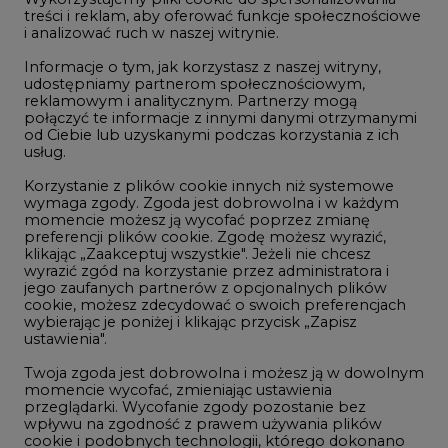
Studio CIRE
treści i reklam, aby oferować funkcje społecznościowe
i analizować ruch w naszej witrynie.
Rozmowy o energetyce
Informacje o tym, jak korzystasz z naszej witryny,
Gospodarka
udostępniamy partnerom społecznościowym,
reklamowym i analitycznym. Partnerzy mogą
Geopolityka
połączyć te informacje z innymi danymi otrzymanymi
LTE450
od Ciebie lub uzyskanymi podczas korzystania z ich
usług.
Korzystanie z plików cookie innych niż systemowe
Innowacje i AI
wymaga zgody. Zgoda jest dobrowolna i w każdym
momencie możesz ją wycofać poprzez zmianę
Telekomunikacja i IT
preferencji plików cookie. Zgodę możesz wyrazić,
klikając „Zaakceptuj wszystkie". Jeżeli nie chcesz
Handel emisjami CO2
wyrazić zgód na korzystanie przez administratora i
Wodór
jego zaufanych partnerów z opcjonalnych plików
cookie, możesz zdecydować o swoich preferencjach
Górnictwo
wybierając je poniżej i klikając przycisk „Zapisz
ustawienia".
Zmiany klimatyczne
Twoja zgoda jest dobrowolna i możesz ją w dowolnym
momencie wycofać, zmieniając ustawienia
przeglądarki. Wycofanie zgody pozostanie bez
Atom
wpływu na zgodność z prawem używania plików
Fotowoltaika
cookie i podobnych technologii, którego dokonano