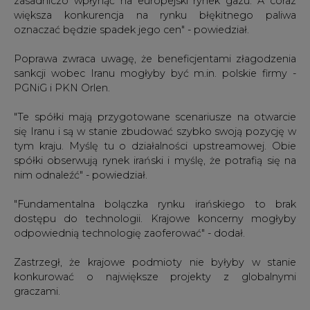
zasadniczo wpłynąć na europejski rynek gazu. A coraz
większa konkurencja na rynku błękitnego paliwa
oznaczać będzie spadek jego cen" - powiedział.
Poprawa zwraca uwagę, że beneficjentami złagodzenia
sankcji wobec Iranu mogłyby być m.in. polskie firmy -
PGNiG i PKN Orlen.
"Te spółki mają przygotowane scenariusze na otwarcie
się Iranu i są w stanie zbudować szybko swoją pozycję w
tym kraju. Myślę tu o działalności upstreamowej. Obie
spółki obserwują rynek irański i myślę, że potrafią się na
nim odnaleźć" - powiedział.
"Fundamentalna bolączka rynku irańskiego to brak
dostępu do technologii. Krajowe koncerny mogłyby
odpowiednią technologię zaoferować" - dodał.
Zastrzegł, że krajowe podmioty nie byłyby w stanie
konkurować o największe projekty z globalnymi
graczami.