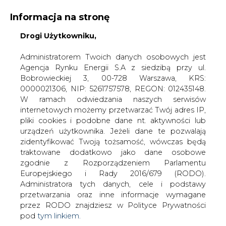
Informacja na stronę
Drogi Użytkowniku,
KONTAKT:
REDAKCJA@CIRE.PL
WYDAWCA PORTALU:
Administratorem Twoich danych osobowych jest
Agencja Rynku Energii S.A z siedzibą przy ul.
A
A
A
WIELKOŚĆ TEKSTU
WYSOKI KONTRAST
Bobrowieckiej 3, 00-728 Warszawa, KRS:
0000021306, NIP: 5261757578, REGON: 012435148.
ZALOGUJ SIĘ
W ramach odwiedzania naszych serwisów
internetowych możemy przetwarzać Twój adres IP,
pliki cookies i podobne dane nt. aktywności lub
urządzeń użytkownika. Jeżeli dane te pozwalają
zidentyfikować Twoją tożsamość, wówczas będą
traktowane dodatkowo jako dane osobowe
zgodnie z Rozporządzeniem Parlamentu
Europejskiego i Rady 2016/679 (RODO).
Administratora tych danych, cele i podstawy
przetwarzania oraz inne informacje wymagane
przez RODO znajdziesz w Polityce Prywatności
pod
tym linkiem.
WŁĄCZ CIRE.TV