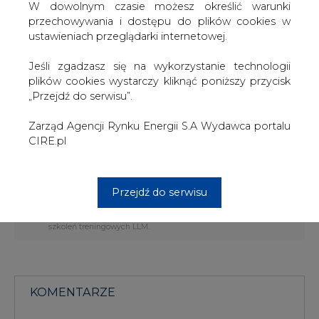
wykorzystania w okresie szczytu zapotrzebowania.
W dowolnym czasie możesz określić warunki
przechowywania i dostępu do plików cookies w
Ponadto według Prokopiwa da to możliwość
ustawieniach przeglądarki internetowej.
optymalizacji trybu pracy wszystkich sąsiednich
operatorów sieci przesyłu gazu, umożliwi koordynację
Jeśli zgadzasz się na wykorzystanie technologii
rozbudowy infrastruktury gazowej w regionie oraz
plików cookies wystarczy kliknąć poniższy przycisk
stworzy na bazie pojemności podziemnych magazynów
„Przejdź do serwisu”.
hub gazowy, który będzie rozwiązywał problem dostaw
gazu przez Ukrainę do Unii Europejskiej - czytamy w
Zarząd Agencji Rynku Energii S.A Wydawca portalu
BiznesAlert.pl.
CIRE.pl
#
Gazownictwo
#
świat
Przejdź do serwisu
Artykuł powstał bez wsparcia narzędzi sztucznej inteligencji.
Wydawca portalu CIRE zgadza się na włączenie publikacji do
szkoleń treningowych LLM.
KOMENTARZE