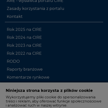
ARE - wydawca portalu CIRE
Zasady korzystania z portalu
Kontakt
Rok 2025 na CIRE
Rok 2024 na CIRE
Rok 2023 na CIRE
Rok 2022 na CIRE
RODO
Raporty branżowe
Komentarze rynkowe
Zmiany kadrowe na rynku
Niniejsza strona korzysta z plików cookie
Wykorzystujemy pliki cookie do spersonalizowania
Studio CIRE
treści i reklam, aby oferować funkcje społecznościowe
i analizować ruch w naszej witrynie.
Rozmowy o energetyce