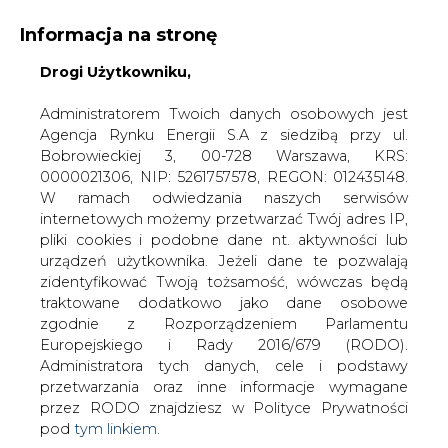
Informacja na stronę
Drogi Użytkowniku,
KONTAKT:
REDAKCJA@CIRE.PL
WYDAWCA PORTALU:
Administratorem Twoich danych osobowych jest
Agencja Rynku Energii S.A z siedzibą przy ul.
A
A
A
WIELKOŚĆ TEKSTU
WYSOKI KONTRAST
Bobrowieckiej 3, 00-728 Warszawa, KRS:
0000021306, NIP: 5261757578, REGON: 012435148.
ZALOGUJ SIĘ
W ramach odwiedzania naszych serwisów
internetowych możemy przetwarzać Twój adres IP,
pliki cookies i podobne dane nt. aktywności lub
urządzeń użytkownika. Jeżeli dane te pozwalają
zidentyfikować Twoją tożsamość, wówczas będą
traktowane dodatkowo jako dane osobowe
zgodnie z Rozporządzeniem Parlamentu
Europejskiego i Rady 2016/679 (RODO).
Administratora tych danych, cele i podstawy
przetwarzania oraz inne informacje wymagane
przez RODO znajdziesz w Polityce Prywatności
pod
tym linkiem.
WŁĄCZ CIRE.TV