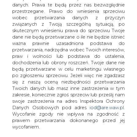
danych. Prawa te będą przez nas bezwzględnie
Jak poinformował BiznesAlert.pl
przestrzegane. Prawo do wniesienia sprzeciwu
powołując się na agencję RIA Novosti,
wobec przetwarzania danych z przyczyn
zdaniem dyrektora Uktransgazu Igora
związanych z Twoją szczególną sytuacją, po
Prokopiwa połączenie europejskich
skutecznym wniesieniu prawa do sprzeciwu Twoje
systemów przesyłu gazu ziemnego z
dane nie będą przetwarzane o ile nie będzie istnieć
zachodnią częścią systemu
ważna prawnie uzasadniona podstawa do
ukraińskiego pozwoli na wykorzystanie
przetwarzania, nadrzędna wobec Twoich interesów,
do 15 mld m3 pojemności magazynów
praw i wolności lub podstawa do ustalenia,
gazowych Ukrainy przez zagraniczne
dochodzenia lub obrony roszczeń. Twoje dane nie
firmy.
będą przetwarzane w celu marketingu własnego
po zgłoszeniu sprzeciwu. Jeżeli więc nie zgadzasz
Zauważył, że niezawodność tranzytu gazu zimnego
się z naszą oceną niezbędności przetwarzania
zapewnia kompleks podziemnych magazynów surowca,
Twoich danych lub masz inne zastrzeżenia w tym
a państwa europejskie mogłyby wspólnie korzystać z tej
zakresie, koniecznie zgłoś sprzeciw lub prześlij nam
infrastruktury na Ukrainie, jako tej kompensującej
swoje zastrzeżenia na adres Inspektora Ochrony
niedobory w szczytowych okresach zużycia gazu.
Danych Osobowych pod adres
iod@are.waw.pl
.
Zdaniem przedstawiciela Uktransgazu magazyny gazu
Wycofanie zgody nie wpływa na zgodność z
nad Dnieprem pozwolą stworzyć rezerwy surowca
prawem przetwarzania dokonanego przed jej
zakupionego po cenach hurtowych, zarówno dla Ukrainy,
wycofaniem.
jak i dla państw europejskich dla późniejszego