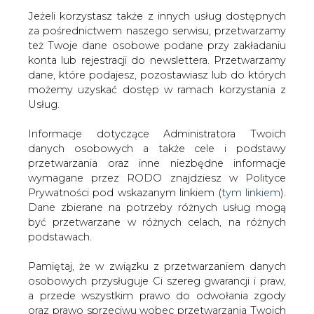
Jeżeli korzystasz także z innych usług dostępnych
za pośrednictwem naszego serwisu, przetwarzamy
też Twoje dane osobowe podane przy zakładaniu
konta lub rejestracji do newslettera. Przetwarzamy
Strona główna
/
RYNEK GAZU
/
Ukraina chce być dla
dane, które podajesz, pozostawiasz lub do których
Europy hubem gazowym
możemy uzyskać dostęp w ramach korzystania z
Usług.
2015-08-05 00:00
drukuj
Informacje dotyczące Administratora Twoich
skomentuj
danych osobowych a także cele i podstawy
udostępnij
:
przetwarzania oraz inne niezbędne informacje
wymagane przez RODO znajdziesz w Polityce
Prywatności pod wskazanym linkiem (
tym linkiem
).
Dane zbierane na potrzeby różnych usług mogą
Ukraina chce być dla Europy hubem
być przetwarzane w różnych celach, na różnych
gazowym
podstawach.
Pamiętaj, że w związku z przetwarzaniem danych
osobowych przysługuje Ci szereg gwarancji i praw,
a przede wszystkim prawo do odwołania zgody
oraz prawo sprzeciwu wobec przetwarzania Twoich