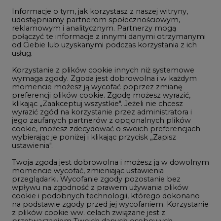
Informacje o tym, jak korzystasz z naszej witryny,
Gospodarka
udostępniamy partnerom społecznościowym,
reklamowym i analitycznym. Partnerzy mogą
Geopolityka
połączyć te informacje z innymi danymi otrzymanymi
LTE450
od Ciebie lub uzyskanymi podczas korzystania z ich
usług.
Korzystanie z plików cookie innych niż systemowe
Innowacje i AI
wymaga zgody. Zgoda jest dobrowolna i w każdym
momencie możesz ją wycofać poprzez zmianę
Telekomunikacja i IT
preferencji plików cookie. Zgodę możesz wyrazić,
klikając „Zaakceptuj wszystkie". Jeżeli nie chcesz
Handel emisjami CO2
wyrazić zgód na korzystanie przez administratora i
Wodór
jego zaufanych partnerów z opcjonalnych plików
cookie, możesz zdecydować o swoich preferencjach
Górnictwo
wybierając je poniżej i klikając przycisk „Zapisz
ustawienia".
Zmiany klimatyczne
Twoja zgoda jest dobrowolna i możesz ją w dowolnym
momencie wycofać, zmieniając ustawienia
przeglądarki. Wycofanie zgody pozostanie bez
Atom
wpływu na zgodność z prawem używania plików
Fotowoltaika
cookie i podobnych technologii, którego dokonano
na podstawie zgody przed jej wycofaniem. Korzystanie
Offshore wind
z plików cookie ww. celach związane jest z
przetwarzaniem Twoich danych osobowych.