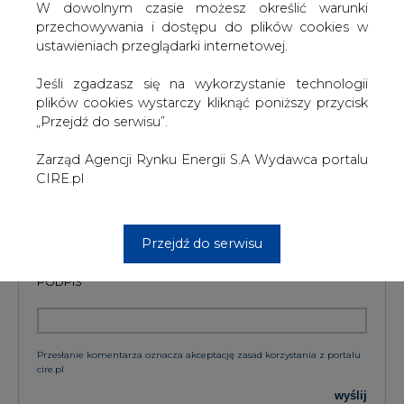
W dowolnym czasie możesz określić warunki
przechowywania i dostępu do plików cookies w
ustawieniach przeglądarki internetowej.
KOMENTARZE
Jeśli zgadzasz się na wykorzystanie technologii
plików cookies wystarczy kliknąć poniższy przycisk
„Przejdź do serwisu”.
TREŚĆ KOMENTARZA
Zarząd Agencji Rynku Energii S.A Wydawca portalu
CIRE.pl
Przejdź do serwisu
PODPIS
Przesłanie komentarza oznacza akceptację zasad korzystania z portalu
cire.pl
wyślij