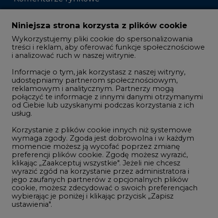
Zmiany kadrowe na rynku
Niniejsza strona korzysta z plików cookie
Wykorzystujemy pliki cookie do spersonalizowania
Studio CIRE
treści i reklam, aby oferować funkcje społecznościowe
i analizować ruch w naszej witrynie.
Rozmowy o energetyce
Informacje o tym, jak korzystasz z naszej witryny,
Gospodarka
udostępniamy partnerom społecznościowym,
reklamowym i analitycznym. Partnerzy mogą
Geopolityka
połączyć te informacje z innymi danymi otrzymanymi
LTE450
od Ciebie lub uzyskanymi podczas korzystania z ich
usług.
Korzystanie z plików cookie innych niż systemowe
Innowacje i AI
wymaga zgody. Zgoda jest dobrowolna i w każdym
momencie możesz ją wycofać poprzez zmianę
Telekomunikacja i IT
preferencji plików cookie. Zgodę możesz wyrazić,
klikając „Zaakceptuj wszystkie". Jeżeli nie chcesz
Handel emisjami CO2
wyrazić zgód na korzystanie przez administratora i
Wodór
jego zaufanych partnerów z opcjonalnych plików
cookie, możesz zdecydować o swoich preferencjach
Górnictwo
wybierając je poniżej i klikając przycisk „Zapisz
ustawienia".
Zmiany klimatyczne