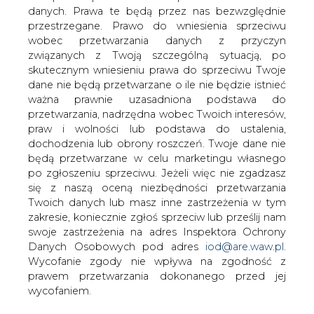
danych. Prawa te będą przez nas bezwzględnie
przestrzegane. Prawo do wniesienia sprzeciwu
wobec przetwarzania danych z przyczyn
PGNiG zwiększył program emisji
związanych z Twoją szczególną sytuacją, po
obligacji krótkoterminowych do 5 mld zł
skutecznym wniesieniu prawa do sprzeciwu Twoje
z 3 mld zł wcześniej - podała spółka w
dane nie będą przetwarzane o ile nie będzie istnieć
komunikacie.
ważna prawnie uzasadniona podstawa do
przetwarzania, nadrzędna wobec Twoich interesów,
W ramach programu PGNiG może emitować obligacje,
praw i wolności lub podstawa do ustalenia,
które obejmowane będą przez spółki z grupy PGNiG do
dochodzenia lub obrony roszczeń. Twoje dane nie
nominalnej kwoty 1 mld zł, a także obejmować obligacje
będą przetwarzane w celu marketingu własnego
emitowane przez spółki do nominalnej kwoty 4 mld zł.
po zgłoszeniu sprzeciwu. Jeżeli więc nie zgadzasz
się z naszą oceną niezbędności przetwarzania
"Program jest elementem procesu optymalizacji
Twoich danych lub masz inne zastrzeżenia w tym
zarządzania płynnością w ramach grupy kapitałowej
zakresie, koniecznie zgłoś sprzeciw lub prześlij nam
PGNiG" - napisano.
swoje zastrzeżenia na adres Inspektora Ochrony
Danych Osobowych pod adres
iod@are.waw.pl
.
#
Gazownictwo
#
kraj
Wycofanie zgody nie wpływa na zgodność z
prawem przetwarzania dokonanego przed jej
Artykuł powstał bez wsparcia narzędzi sztucznej inteligencji.
wycofaniem.
Wydawca portalu CIRE zgadza się na włączenie publikacji do
szkoleń treningowych LLM.