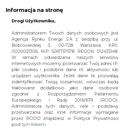
Informacja na stronę
Drogi Użytkowniku,
KONTAKT:
REDAKCJA@CIRE.PL
WYDAWCA PORTALU:
Administratorem Twoich danych osobowych jest
Agencja Rynku Energii S.A z siedzibą przy ul.
A
A
A
WIELKOŚĆ TEKSTU
WYSOKI KONTRAST
Bobrowieckiej 3, 00-728 Warszawa, KRS:
0000021306, NIP: 5261757578, REGON: 012435148.
ZALOGUJ SIĘ
W ramach odwiedzania naszych serwisów
internetowych możemy przetwarzać Twój adres IP,
pliki cookies i podobne dane nt. aktywności lub
urządzeń użytkownika. Jeżeli dane te pozwalają
zidentyfikować Twoją tożsamość, wówczas będą
traktowane dodatkowo jako dane osobowe
zgodnie z Rozporządzeniem Parlamentu
Europejskiego i Rady 2016/679 (RODO).
Administratora tych danych, cele i podstawy
przetwarzania oraz inne informacje wymagane
przez RODO znajdziesz w Polityce Prywatności
pod
tym linkiem.
WŁĄCZ CIRE.TV