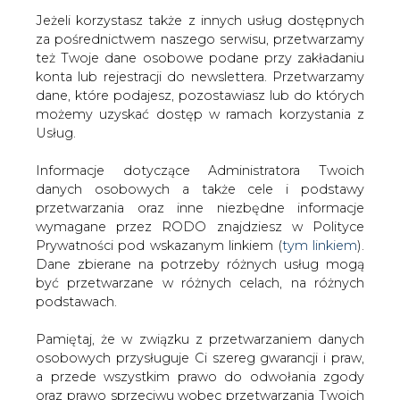
Jeżeli korzystasz także z innych usług dostępnych
za pośrednictwem naszego serwisu, przetwarzamy
też Twoje dane osobowe podane przy zakładaniu
konta lub rejestracji do newslettera. Przetwarzamy
Strona główna
/
RYNEK GAZU
/
PGNiG zwiększył
dane, które podajesz, pozostawiasz lub do których
program emisji obligacji krótkoterminowych do 5 mld
możemy uzyskać dostęp w ramach korzystania z
zł
Usług.
2015-08-07 00:00
Informacje dotyczące Administratora Twoich
drukuj
danych osobowych a także cele i podstawy
skomentuj
przetwarzania oraz inne niezbędne informacje
udostępnij
:
wymagane przez RODO znajdziesz w Polityce
Prywatności pod wskazanym linkiem (
tym linkiem
).
Dane zbierane na potrzeby różnych usług mogą
być przetwarzane w różnych celach, na różnych
PGNiG zwiększył program emisji
podstawach.
obligacji krótkoterminowych do 5
mld zł
Pamiętaj, że w związku z przetwarzaniem danych
osobowych przysługuje Ci szereg gwarancji i praw,
a przede wszystkim prawo do odwołania zgody
oraz prawo sprzeciwu wobec przetwarzania Twoich