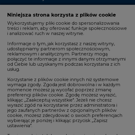
Zmiany kadrowe na rynku
Niniejsza strona korzysta z plików cookie
Wykorzystujemy pliki cookie do spersonalizowania
Studio CIRE
treści i reklam, aby oferować funkcje społecznościowe
i analizować ruch w naszej witrynie.
Rozmowy o energetyce
Informacje o tym, jak korzystasz z naszej witryny,
Gospodarka
udostępniamy partnerom społecznościowym,
reklamowym i analitycznym. Partnerzy mogą
Geopolityka
połączyć te informacje z innymi danymi otrzymanymi
LTE450
od Ciebie lub uzyskanymi podczas korzystania z ich
usług.
Korzystanie z plików cookie innych niż systemowe
Innowacje i AI
wymaga zgody. Zgoda jest dobrowolna i w każdym
momencie możesz ją wycofać poprzez zmianę
Telekomunikacja i IT
preferencji plików cookie. Zgodę możesz wyrazić,
klikając „Zaakceptuj wszystkie". Jeżeli nie chcesz
Handel emisjami CO2
wyrazić zgód na korzystanie przez administratora i
Wodór
jego zaufanych partnerów z opcjonalnych plików
cookie, możesz zdecydować o swoich preferencjach
Górnictwo
wybierając je poniżej i klikając przycisk „Zapisz
ustawienia".
Zmiany klimatyczne