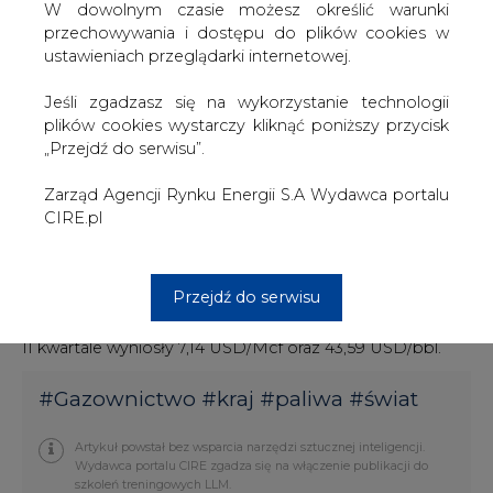
był z rozwiązaniem trudności operacyjnych ze STEG (...)
W dowolnym czasie możesz określić warunki
wywołanych przez utrzymujące się pod koniec czerwca
przechowywania i dostępu do plików cookies w
wysokie temperatury powietrza, co ograniczyło sprzedaż
ustawieniach przeglądarki internetowej.
gazu z Chouech Es Saida" - napisano w komunikacie.
Jeśli zgadzasz się na wykorzystanie technologii
Produkcja gazu i kondensatu na Ukrainie w III kwartale
plików cookies wystarczy kliknąć poniższy przycisk
wyniosła odpowiednio ok. 16,1 MMcf/d i 53 bbl/d. Spółka
„Przejdź do serwisu”.
podała, że wartości te są minimalnie poniżej wartości z II
kwartału i wynikało to z sezonowego osłabienia popytu.
Zarząd Agencji Rynku Energii S.A Wydawca portalu
Produkcja od początku października do chwili obecnej
CIRE.pl
wyniosła średnio 15,7 MMcf/d i 62 bbl/d.
Szacunkowe ceny uzyskane na Ukrainie w III kwartale
Przejdź do serwisu
wynosiły 6,58 USD/Mcf i 43,01 USD/bbl odpowiednio dla
gazu i kondensatu. Dla porównania ceny zrealizowane w
II kwartale wyniosły 7,14 USD/Mcf oraz 43,59 USD/bbl.
#
Gazownictwo
#
kraj
#
paliwa
#
świat
Artykuł powstał bez wsparcia narzędzi sztucznej inteligencji.
Wydawca portalu CIRE zgadza się na włączenie publikacji do
szkoleń treningowych LLM.