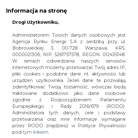
Informacja na stronę
Drogi Użytkowniku,
KONTAKT:
REDAKCJA@CIRE.PL
WYDAWCA PORTALU:
Administratorem Twoich danych osobowych jest
Agencja Rynku Energii S.A z siedzibą przy ul.
A
A
A
WIELKOŚĆ TEKSTU
WYSOKI KONTRAST
Bobrowieckiej 3, 00-728 Warszawa, KRS:
0000021306, NIP: 5261757578, REGON: 012435148.
ZALOGUJ SIĘ
W ramach odwiedzania naszych serwisów
internetowych możemy przetwarzać Twój adres IP,
pliki cookies i podobne dane nt. aktywności lub
urządzeń użytkownika. Jeżeli dane te pozwalają
zidentyfikować Twoją tożsamość, wówczas będą
traktowane dodatkowo jako dane osobowe
zgodnie z Rozporządzeniem Parlamentu
Europejskiego i Rady 2016/679 (RODO).
Administratora tych danych, cele i podstawy
przetwarzania oraz inne informacje wymagane
przez RODO znajdziesz w Polityce Prywatności
pod
tym linkiem.
WŁĄCZ CIRE.TV