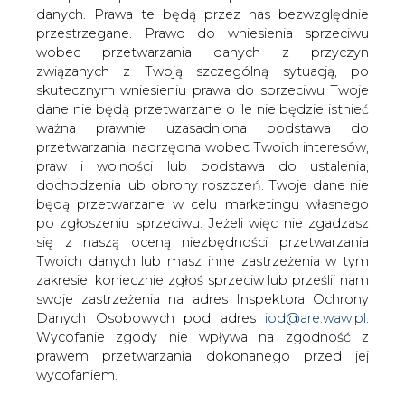
danych. Prawa te będą przez nas bezwzględnie
Średnia produkcja ropy spółki Serinus w
przestrzegane. Prawo do wniesienia sprzeciwu
III kwartale wyniosła ok. 4.078 boe/d, co
wobec przetwarzania danych z przyczyn
stanowi 2-proc. wzrost kwartał do
związanych z Twoją szczególną sytuacją, po
kwartału - podała spółka w
skutecznym wniesieniu prawa do sprzeciwu Twoje
komunikacie.
dane nie będą przetwarzane o ile nie będzie istnieć
ważna prawnie uzasadniona podstawa do
"Podstawowym czynnikiem tego wzrostu było
przetwarzania, nadrzędna wobec Twoich interesów,
wznowienie produkcji na polu Sabria, które na skutek
praw i wolności lub podstawa do ustalenia,
protestów pozostawało nieczynne w okresie od końca
dochodzenia lub obrony roszczeń. Twoje dane nie
maja do późnego lipca. Średnia produkcja od początku
będą przetwarzane w celu marketingu własnego
października do chwili obecnej wyniosła 3.795 boe/d" -
po zgłoszeniu sprzeciwu. Jeżeli więc nie zgadzasz
napisano w komunikacie.
się z naszą oceną niezbędności przetwarzania
Twoich danych lub masz inne zastrzeżenia w tym
Spółka podała, że produkcja ropy w Tunezji w III kwartale
zakresie, koniecznie zgłoś sprzeciw lub prześlij nam
wyniosła 1.343 boe/d i była o 11 proc. wyższa niż w II
swoje zastrzeżenia na adres Inspektora Ochrony
kwartale. Produkcja ropy wyniosła średnio w III kw. 1.054
Danych Osobowych pod adres
iod@are.waw.pl
.
bbl/d, a gazu 1,7 MMcf/d.
Wycofanie zgody nie wpływa na zgodność z
prawem przetwarzania dokonanego przed jej
"Wzrost produkcji w głównej mierze spowodowany był
wycofaniem.
przez wznowienie produkcji na polu Sabria oraz związany