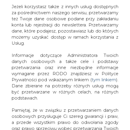
Jeżeli korzystasz także z innych usług dostępnych
za pośrednictwem naszego serwisu, przetwarzamy
też Twoje dane osobowe podane przy zakładaniu
konta lub rejestracji do newslettera. Przetwarzamy
Strona główna
/
RYNEK GAZU
/
Średnia produkcja
dane, które podajesz, pozostawiasz lub do których
Serinusa w III kw. wzrosła o 2 proc.
możemy uzyskać dostęp w ramach korzystania z
Usług.
2015-10-19 00:00
drukuj
Informacje dotyczące Administratora Twoich
skomentuj
danych osobowych a także cele i podstawy
udostępnij
:
przetwarzania oraz inne niezbędne informacje
wymagane przez RODO znajdziesz w Polityce
Prywatności pod wskazanym linkiem (
tym linkiem
).
Dane zbierane na potrzeby różnych usług mogą
Średnia produkcja Serinusa w III kw.
być przetwarzane w różnych celach, na różnych
wzrosła o 2 proc.
podstawach.
Pamiętaj, że w związku z przetwarzaniem danych
osobowych przysługuje Ci szereg gwarancji i praw,
a przede wszystkim prawo do odwołania zgody
oraz prawo sprzeciwu wobec przetwarzania Twoich