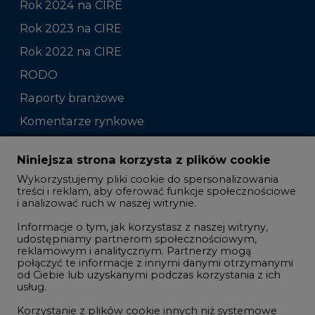
Rok 2024 na CIRE
Rok 2023 na CIRE
Rok 2022 na CIRE
RODO
Raporty branżowe
Komentarze rynkowe
Zmiany kadrowe na rynku
Niniejsza strona korzysta z plików cookie
Wykorzystujemy pliki cookie do spersonalizowania
Studio CIRE
treści i reklam, aby oferować funkcje społecznościowe
i analizować ruch w naszej witrynie.
Rozmowy o energetyce
Informacje o tym, jak korzystasz z naszej witryny,
Gospodarka
udostępniamy partnerom społecznościowym,
reklamowym i analitycznym. Partnerzy mogą
Geopolityka
połączyć te informacje z innymi danymi otrzymanymi
LTE450
od Ciebie lub uzyskanymi podczas korzystania z ich
usług.
Korzystanie z plików cookie innych niż systemowe
Innowacje i AI