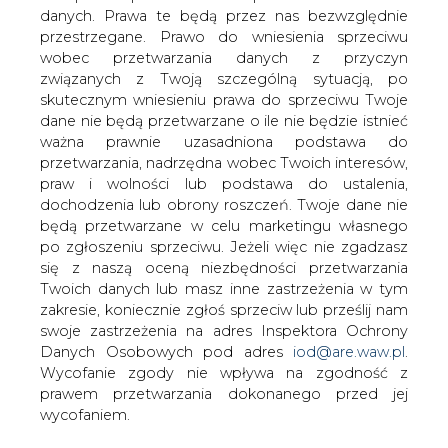
danych. Prawa te będą przez nas bezwzględnie
Jak poinformował BiznesAlert.pl,
przestrzegane. Prawo do wniesienia sprzeciwu
egipski prezydent Abdel Fattah Al-Sisi
wobec przetwarzania danych z przyczyn
zwrócił się do spółki Eni o
związanych z Twoją szczególną sytuacją, po
przyspieszenia eksploracji niedawno
skutecznym wniesieniu prawa do sprzeciwu Twoje
odkrytego złoża gazu Zohr -
dane nie będą przetwarzane o ile nie będzie istnieć
zakomunikował egipski rząd w swoim
ważna prawnie uzasadniona podstawa do
niedzielnym (18.10) oświadczeniu
przetwarzania, nadrzędna wobec Twoich interesów,
prasowym.
praw i wolności lub podstawa do ustalenia,
dochodzenia lub obrony roszczeń. Twoje dane nie
Al-Sisi spotkał się w Kairze z dyrektorem generalnym
będą przetwarzane w celu marketingu własnego
włoskiego koncernu Claudio Descalzim, aby rozmawiać o
po zgłoszeniu sprzeciwu. Jeżeli więc nie zgadzasz
aktywności Eni nad Nilem. Podczas spotkania Descalzi
się z naszą oceną niezbędności przetwarzania
zaprezentował egipskiemu prezydentowi plan rozwoju
Twoich danych lub masz inne zastrzeżenia w tym
złoża Zohr. Strony potwierdziły zaangażowanie na rzecz
zakresie, koniecznie zgłoś sprzeciw lub prześlij nam
przyspieszenia terminu rozpoczęcia wydobycia -
swoje zastrzeżenia na adres Inspektora Ochrony
poinformowała włoska spółka w oddzielnym
Danych Osobowych pod adres
iod@are.waw.pl
.
oświadczeniu.
Wycofanie zgody nie wpływa na zgodność z
prawem przetwarzania dokonanego przed jej
Ponadto rozmawiano o możliwości stworzenia hubu
wycofaniem.
gazowego we wschodniej części Morza Śródziemnego,