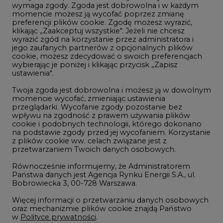
wymaga zgody. Zgoda jest dobrowolna i w każdym
momencie możesz ją wycofać poprzez zmianę
Telekomunikacja i IT
preferencji plików cookie. Zgodę możesz wyrazić,
klikając „Zaakceptuj wszystkie". Jeżeli nie chcesz
Handel emisjami CO2
wyrazić zgód na korzystanie przez administratora i
Wodór
jego zaufanych partnerów z opcjonalnych plików
cookie, możesz zdecydować o swoich preferencjach
Górnictwo
wybierając je poniżej i klikając przycisk „Zapisz
ustawienia".
Zmiany klimatyczne
Twoja zgoda jest dobrowolna i możesz ją w dowolnym
momencie wycofać, zmieniając ustawienia
przeglądarki. Wycofanie zgody pozostanie bez
Atom
wpływu na zgodność z prawem używania plików
Fotowoltaika
cookie i podobnych technologii, którego dokonano
na podstawie zgody przed jej wycofaniem. Korzystanie
Offshore wind
z plików cookie ww. celach związane jest z
przetwarzaniem Twoich danych osobowych.
Magazyny energii
Równocześnie informujemy, że Administratorem
Zielone samorządy
Państwa danych jest Agencja Rynku Energii S.A., ul.
Bobrowiecka 3, 00-728 Warszawa.
Zielona gospodarka
Więcej informacji o przetwarzaniu danych osobowych
oraz mechanizmie plików cookie znajdą Państwo
w
Polityce prywatności
.