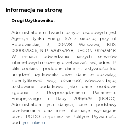
Informacja na stronę
Drogi Użytkowniku,
KONTAKT:
REDAKCJA@CIRE.PL
WYDAWCA PORTALU:
Administratorem Twoich danych osobowych jest
Agencja Rynku Energii S.A z siedzibą przy ul.
A
A
A
WIELKOŚĆ TEKSTU
WYSOKI KONTRAST
Bobrowieckiej 3, 00-728 Warszawa, KRS:
0000021306, NIP: 5261757578, REGON: 012435148.
ZALOGUJ SIĘ
W ramach odwiedzania naszych serwisów
internetowych możemy przetwarzać Twój adres IP,
pliki cookies i podobne dane nt. aktywności lub
urządzeń użytkownika. Jeżeli dane te pozwalają
zidentyfikować Twoją tożsamość, wówczas będą
traktowane dodatkowo jako dane osobowe
zgodnie z Rozporządzeniem Parlamentu
Europejskiego i Rady 2016/679 (RODO).
Administratora tych danych, cele i podstawy
przetwarzania oraz inne informacje wymagane
przez RODO znajdziesz w Polityce Prywatności
pod
tym linkiem.
WŁĄCZ CIRE.TV