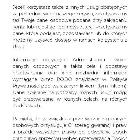
Jeżeli korzystasz także z innych usług dostępnych
za pośrednictwem naszego serwisu, przetwarzamy
też Twoje dane osobowe podane przy zakładaniu
konta lub rejestracji do newslettera. Przetwarzamy
Strona główna
/
RYNEK GAZU
/
Egipt chce
dane, które podajesz, pozostawiasz lub do których
współtworzyć śródziemnomorski hub gazowy
możemy uzyskać dostęp w ramach korzystania z
Usług.
2015-10-20 00:00
drukuj
Informacje dotyczące Administratora Twoich
skomentuj
danych osobowych a także cele i podstawy
udostępnij
:
przetwarzania oraz inne niezbędne informacje
wymagane przez RODO znajdziesz w Polityce
Prywatności pod wskazanym linkiem (
tym linkiem
).
Dane zbierane na potrzeby różnych usług mogą
Egipt chce współtworzyć
być przetwarzane w różnych celach, na różnych
śródziemnomorski hub gazowy
podstawach.
Pamiętaj, że w związku z przetwarzaniem danych
osobowych przysługuje Ci szereg gwarancji i praw,
a przede wszystkim prawo do odwołania zgody
oraz prawo sprzeciwu wobec przetwarzania Twoich