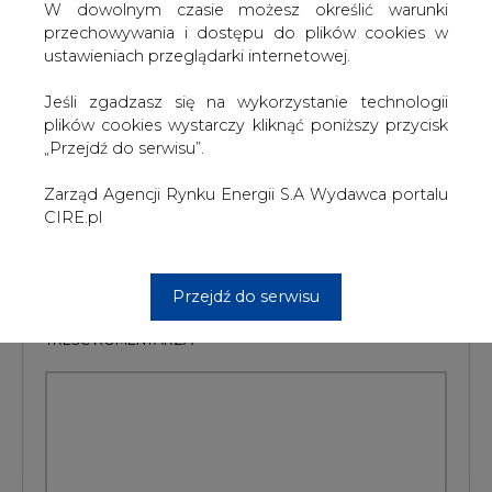
dzięki rozbudowie infrastruktury niezbędnej do rozwoju
W dowolnym czasie możesz określić warunki
eksportu gazu z nowoodkrytego złoża na rynki światowe
przechowywania i dostępu do plików cookies w
- czytamy w BiznesAlert.pl.
ustawieniach przeglądarki internetowej.
#
Gazownictwo
#
świat
Jeśli zgadzasz się na wykorzystanie technologii
plików cookies wystarczy kliknąć poniższy przycisk
„Przejdź do serwisu”.
Artykuł powstał bez wsparcia narzędzi sztucznej inteligencji.
Wydawca portalu CIRE zgadza się na włączenie publikacji do
szkoleń treningowych LLM.
Zarząd Agencji Rynku Energii S.A Wydawca portalu
CIRE.pl
KOMENTARZE
Przejdź do serwisu
TREŚĆ KOMENTARZA