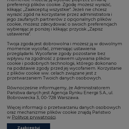
Telekomunikacja i IT
preferencji plików cookie. Zgodę możesz wyrazić,
klikając „Zaakceptuj wszystkie". Jeżeli nie chcesz
Handel emisjami CO2
wyrazić zgód na korzystanie przez administratora i
Wodór
jego zaufanych partnerów z opcjonalnych plików
cookie, możesz zdecydować o swoich preferencjach
Górnictwo
wybierając je poniżej i klikając przycisk „Zapisz
ustawienia".
Zmiany klimatyczne
Twoja zgoda jest dobrowolna i możesz ją w dowolnym
momencie wycofać, zmieniając ustawienia
przeglądarki. Wycofanie zgody pozostanie bez
Atom
wpływu na zgodność z prawem używania plików
Fotowoltaika
cookie i podobnych technologii, którego dokonano
na podstawie zgody przed jej wycofaniem. Korzystanie
Offshore wind
z plików cookie ww. celach związane jest z
przetwarzaniem Twoich danych osobowych.
Magazyny energii
Równocześnie informujemy, że Administratorem
Zielone samorządy
Państwa danych jest Agencja Rynku Energii S.A., ul.
Bobrowiecka 3, 00-728 Warszawa.
Zielona gospodarka
Więcej informacji o przetwarzaniu danych osobowych
oraz mechanizmie plików cookie znajdą Państwo
w
Polityce prywatności
.
Zaakceptuj