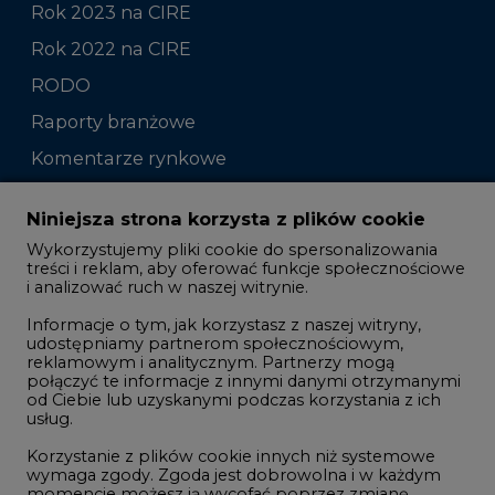
Rok 2023 na CIRE
Rok 2022 na CIRE
RODO
Raporty branżowe
Komentarze rynkowe
Zmiany kadrowe na rynku
Niniejsza strona korzysta z plików cookie
Wykorzystujemy pliki cookie do spersonalizowania
Studio CIRE
treści i reklam, aby oferować funkcje społecznościowe
i analizować ruch w naszej witrynie.
Rozmowy o energetyce
Informacje o tym, jak korzystasz z naszej witryny,
Gospodarka
udostępniamy partnerom społecznościowym,
reklamowym i analitycznym. Partnerzy mogą
Geopolityka
połączyć te informacje z innymi danymi otrzymanymi
LTE450
od Ciebie lub uzyskanymi podczas korzystania z ich
usług.
Korzystanie z plików cookie innych niż systemowe
Innowacje i AI
wymaga zgody. Zgoda jest dobrowolna i w każdym
momencie możesz ją wycofać poprzez zmianę