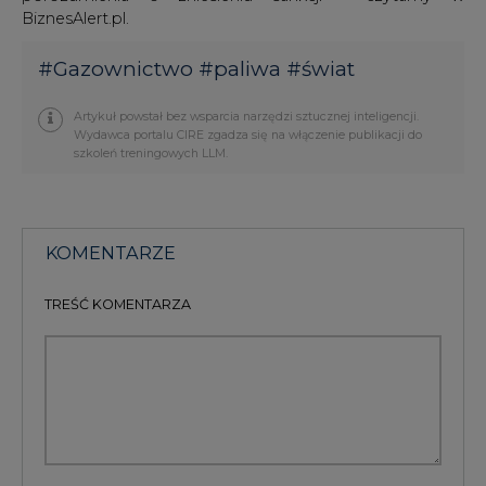
BiznesAlert.pl.
#
Gazownictwo
#
paliwa
#
świat
Artykuł powstał bez wsparcia narzędzi sztucznej inteligencji.
Wydawca portalu CIRE zgadza się na włączenie publikacji do
szkoleń treningowych LLM.
KOMENTARZE
TREŚĆ KOMENTARZA