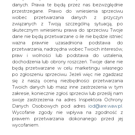
danych. Prawa te będą przez nas bezwzględnie
Jak poinformował BiznesAlert.pl,
przestrzegane. Prawo do wniesienia sprzeciwu
Teheran zakomunikował, że nie
wobec przetwarzania danych z przyczyn
zwiększy dostaw gazu dla Turcji, jeśli na
związanych z Twoją szczególną sytuacją, po
rynku tego kraju pojawią się niedobory
skutecznym wniesieniu prawa do sprzeciwu Twoje
surowca ze względu na poważny
dane nie będą przetwarzane o ile nie będzie istnieć
konflikt z Rosją po zestrzeleniu
ważna prawnie uzasadniona podstawa do
rosyjskiego samolotu Su-24.
przetwarzania, nadrzędna wobec Twoich interesów,
praw i wolności lub podstawa do ustalenia,
Minister Iranu ds. ropy Bijan Zanganeh powiedział na
dochodzenia lub obrony roszczeń. Twoje dane nie
konferencji prasowej 28 listopada, że jego rząd jest w
będą przetwarzane w celu marketingu własnego
stanie dostarczać do Turcji gaz tylko w ramach
po zgłoszeniu sprzeciwu. Jeżeli więc nie zgadzasz
obowiązującej już umowy z tureckim rządem. Zgodnie z
się z naszą oceną niezbędności przetwarzania
nią strona irańska jest zobowiązana dostarczać do Iranu
Twoich danych lub masz inne zastrzeżenia w tym
do 10 mld m3 gazu rocznie.
zakresie, koniecznie zgłoś sprzeciw lub prześlij nam
swoje zastrzeżenia na adres Inspektora Ochrony
Jednak w ub.r. dostawa wyniosła nawet mniej, bo 9 mld
Danych Osobowych pod adres
iod@are.waw.pl
.
m3. Podobnie może być także w br., ponieważ w Iranie
Wycofanie zgody nie wpływa na zgodność z
popyt na gaz na rynku krajowym wzrośnie ze względu na
prawem przetwarzania dokonanego przed jej
sezon zimowy zapowiadający się na ostry – zapowiedział
wycofaniem.
Zanganeh.