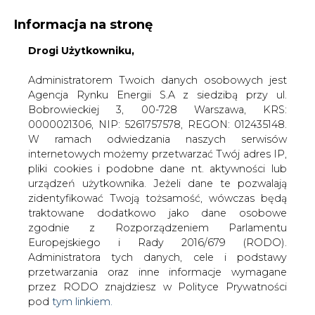
Informacja na stronę
Drogi Użytkowniku,
KONTAKT:
REDAKCJA@CIRE.PL
WYDAWCA PORTALU:
Administratorem Twoich danych osobowych jest
Agencja Rynku Energii S.A z siedzibą przy ul.
A
A
A
WIELKOŚĆ TEKSTU
WYSOKI KONTRAST
Bobrowieckiej 3, 00-728 Warszawa, KRS:
0000021306, NIP: 5261757578, REGON: 012435148.
ZALOGUJ SIĘ
W ramach odwiedzania naszych serwisów
internetowych możemy przetwarzać Twój adres IP,
pliki cookies i podobne dane nt. aktywności lub
urządzeń użytkownika. Jeżeli dane te pozwalają
zidentyfikować Twoją tożsamość, wówczas będą
traktowane dodatkowo jako dane osobowe
zgodnie z Rozporządzeniem Parlamentu
Europejskiego i Rady 2016/679 (RODO).
Administratora tych danych, cele i podstawy
przetwarzania oraz inne informacje wymagane
przez RODO znajdziesz w Polityce Prywatności
pod
tym linkiem.
WŁĄCZ CIRE.TV