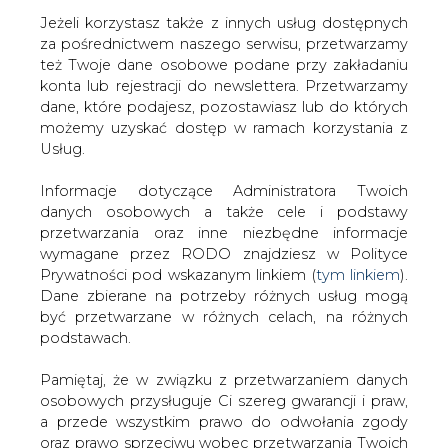
Jeżeli korzystasz także z innych usług dostępnych
za pośrednictwem naszego serwisu, przetwarzamy
też Twoje dane osobowe podane przy zakładaniu
konta lub rejestracji do newslettera. Przetwarzamy
Strona główna
/
RYNEK GAZU
/
Iran po stronie Rosji w
dane, które podajesz, pozostawiasz lub do których
sporze z Turcją
możemy uzyskać dostęp w ramach korzystania z
Usług.
2015-11-30 00:00
drukuj
Informacje dotyczące Administratora Twoich
skomentuj
danych osobowych a także cele i podstawy
udostępnij
:
przetwarzania oraz inne niezbędne informacje
wymagane przez RODO znajdziesz w Polityce
Prywatności pod wskazanym linkiem (
tym linkiem
).
Dane zbierane na potrzeby różnych usług mogą
Iran po stronie Rosji w sporze z
być przetwarzane w różnych celach, na różnych
Turcją
podstawach.
Pamiętaj, że w związku z przetwarzaniem danych
osobowych przysługuje Ci szereg gwarancji i praw,
a przede wszystkim prawo do odwołania zgody
oraz prawo sprzeciwu wobec przetwarzania Twoich