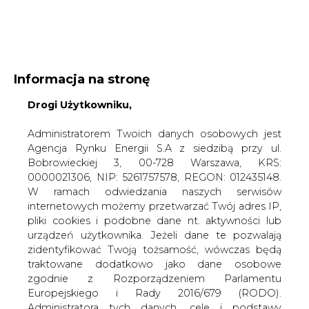
WYDAWCA PORTALU:
Informacja na stronę
A
A
A
Drogi Użytkowniku,
WIELKOŚĆ TEKSTU
WYSOKI KONTRAST
ZALOGUJ SIĘ
Administratorem Twoich danych osobowych jest
Agencja Rynku Energii S.A z siedzibą przy ul.
Bobrowieckiej 3, 00-728 Warszawa, KRS:
0000021306, NIP: 5261757578, REGON: 012435148.
W ramach odwiedzania naszych serwisów
internetowych możemy przetwarzać Twój adres IP,
pliki cookies i podobne dane nt. aktywności lub
urządzeń użytkownika. Jeżeli dane te pozwalają
zidentyfikować Twoją tożsamość, wówczas będą
traktowane dodatkowo jako dane osobowe
zgodnie z Rozporządzeniem Parlamentu
Europejskiego i Rady 2016/679 (RODO).
WŁĄCZ CIRE.TV
Administratora tych danych, cele i podstawy
przetwarzania oraz inne informacje wymagane
przez RODO znajdziesz w Polityce Prywatności
pod
tym linkiem.