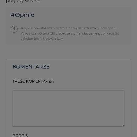
Artykuł powstał bez wsparcia narzędzi sztucznej inteligencji.
Wydawca portalu CIRE zgadza się na włączenie publikacji do
szkoleń treningowych LLM.
KOMENTARZE
TREŚĆ KOMENTARZA
PODPIS
Przesłanie komentarza oznacza akceptację zasad korzystania z portalu