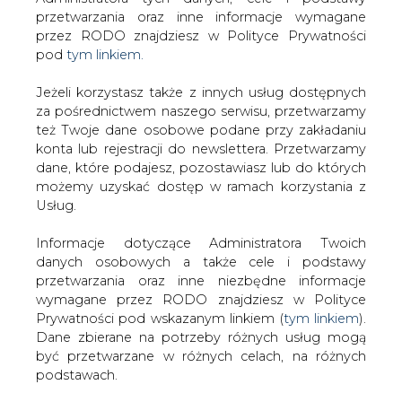
Strona główna
/
RYNEK GAZU
/
Cena gazu w USA w
Jeżeli korzystasz także z innych usług dostępnych
górę po danych dotyczących zapasów
za pośrednictwem naszego serwisu, przetwarzamy
też Twoje dane osobowe podane przy zakładaniu
2016-01-08 00:00
konta lub rejestracji do newslettera. Przetwarzamy
drukuj
dane, które podajesz, pozostawiasz lub do których
skomentuj
możemy uzyskać dostęp w ramach korzystania z
Usług.
udostępnij
:
Informacje dotyczące Administratora Twoich
danych osobowych a także cele i podstawy
przetwarzania oraz inne niezbędne informacje
wymagane przez RODO znajdziesz w Polityce
Prywatności pod wskazanym linkiem (
tym linkiem
).
Dane zbierane na potrzeby różnych usług mogą
być przetwarzane w różnych celach, na różnych
podstawach.
Pamiętaj, że w związku z przetwarzaniem danych
osobowych przysługuje Ci szereg gwarancji i praw,
Cena gazu w USA w górę po danych
a przede wszystkim prawo do odwołania zgody
dotyczących zapasów
oraz prawo sprzeciwu wobec przetwarzania Twoich