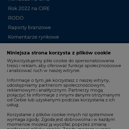
Raporty branżowe
Komentarze rynkowe
Zmiany kadrowe na rynku
Niniejsza strona korzysta z plików cookie
Wykorzystujemy pliki cookie do spersonalizowania
Studio CIRE
treści i reklam, aby oferować funkcje społecznościowe
i analizować ruch w naszej witrynie.
Rozmowy o energetyce
Informacje o tym, jak korzystasz z naszej witryny,
Gospodarka
udostępniamy partnerom społecznościowym,
reklamowym i analitycznym. Partnerzy mogą
Geopolityka
połączyć te informacje z innymi danymi otrzymanymi
LTE450
od Ciebie lub uzyskanymi podczas korzystania z ich
usług.
Korzystanie z plików cookie innych niż systemowe
Innowacje i AI
wymaga zgody. Zgoda jest dobrowolna i w każdym
momencie możesz ją wycofać poprzez zmianę
Telekomunikacja i IT
preferencji plików cookie. Zgodę możesz wyrazić,
klikając „Zaakceptuj wszystkie". Jeżeli nie chcesz
Handel emisjami CO2
wyrazić zgód na korzystanie przez administratora i
Wodór
jego zaufanych partnerów z opcjonalnych plików
cookie, możesz zdecydować o swoich preferencjach