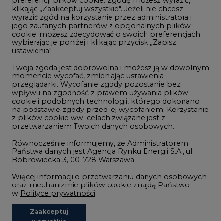
Górnictwo
wybierając je poniżej i klikając przycisk „Zapisz
ustawienia".
Zmiany klimatyczne
Twoja zgoda jest dobrowolna i możesz ją w dowolnym
momencie wycofać, zmieniając ustawienia
przeglądarki. Wycofanie zgody pozostanie bez
Atom
wpływu na zgodność z prawem używania plików
Fotowoltaika
cookie i podobnych technologii, którego dokonano
na podstawie zgody przed jej wycofaniem. Korzystanie
Offshore wind
z plików cookie ww. celach związane jest z
przetwarzaniem Twoich danych osobowych.
Magazyny energii
Równocześnie informujemy, że Administratorem
Zielone samorządy
Państwa danych jest Agencja Rynku Energii S.A., ul.
Bobrowiecka 3, 00-728 Warszawa.
Zielona gospodarka
Więcej informacji o przetwarzaniu danych osobowych
oraz mechanizmie plików cookie znajdą Państwo
w
Polityce prywatności
.
Zaakceptuj
©2002-
2021 - 2026
-
CIRE.PL
Centrum Informacji o Rynku Energii
wszystkie
REDAKCJA@CIRE.PL
REKLAMA@CIRE.PL
Niezbędne pliki cookies
Funkcjonalne pliki cookies