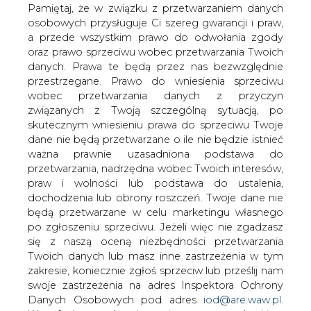
danych. Prawa te będą przez nas bezwzględnie
przestrzegane. Prawo do wniesienia sprzeciwu
wobec przetwarzania danych z przyczyn
związanych z Twoją szczególną sytuacją, po
skutecznym wniesieniu prawa do sprzeciwu Twoje
dane nie będą przetwarzane o ile nie będzie istnieć
Notowania gazu ziemnego w Stanach
ważna prawnie uzasadniona podstawa do
Zjednoczonych zanotowały wczoraj
przetwarzania, nadrzędna wobec Twoich interesów,
skok w górę o niemal 5 proc. To spora
praw i wolności lub podstawa do ustalenia,
zwyżka, ale nie jest ona czymś
dochodzenia lub obrony roszczeń. Twoje dane nie
szczególnym, biorąc pod uwagę wysoką
będą przetwarzane w celu marketingu własnego
ogólną zmienność cen gazu ziemnego.
po zgłoszeniu sprzeciwu. Jeżeli więc nie zgadzasz
się z naszą oceną niezbędności przetwarzania
Wczorajszy wzrost cen tego surowca miał swoją jedną
Twoich danych lub masz inne zastrzeżenia w tym
główną przyczynę w postaci danych zaprezentowanych
zakresie, koniecznie zgłoś sprzeciw lub prześlij nam
przez amerykański Departament Energii. W swoim
swoje zastrzeżenia na adres Inspektora Ochrony
cotygodniowym raporcie, departament podał bowiem,
Danych Osobowych pod adres
iod@are.waw.pl
.
że zapasy gazu ziemnego w USA w tygodniu
Wycofanie zgody nie wpływa na zgodność z
zakończonym 1 stycznia spadły o 113 mld stóp
prawem przetwarzania dokonanego przed jej
sześciennych. To większa zniżka niż się spodziewano (99
wycofaniem.
mld stóp sześciennych). Przekraczający oczekiwania
spadek zapasów jest sygnałem dużego popytu na gaz