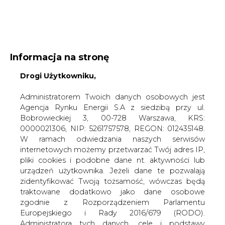
WYDAWCA PORTALU:
Informacja na stronę
A
A
A
Drogi Użytkowniku,
WIELKOŚĆ TEKSTU
WYSOKI KONTRAST
ZALOGUJ SIĘ
Administratorem Twoich danych osobowych jest
Agencja Rynku Energii S.A z siedzibą przy ul.
Bobrowieckiej 3, 00-728 Warszawa, KRS:
0000021306, NIP: 5261757578, REGON: 012435148.
W ramach odwiedzania naszych serwisów
internetowych możemy przetwarzać Twój adres IP,
pliki cookies i podobne dane nt. aktywności lub
urządzeń użytkownika. Jeżeli dane te pozwalają
zidentyfikować Twoją tożsamość, wówczas będą
traktowane dodatkowo jako dane osobowe
zgodnie z Rozporządzeniem Parlamentu
Europejskiego i Rady 2016/679 (RODO).
WŁĄCZ CIRE.TV
Administratora tych danych, cele i podstawy
przetwarzania oraz inne informacje wymagane
przez RODO znajdziesz w Polityce Prywatności
pod
tym linkiem.