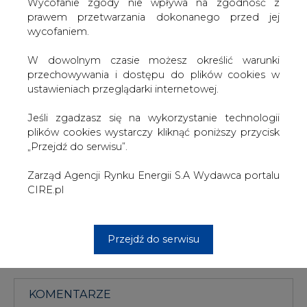
udanego współdziałania – powiedział Mantas Baruszka.
W dowolnym czasie możesz określić warunki
przechowywania i dostępu do plików cookies w
W styczniu terminal LNG dokonał regazyfikacji
ustawieniach przeglądarki internetowej.
największego w historii swojej działalności wolumenu –
1,07 mln MWh. Dla porównania w styczniu 2014 roku
Jeśli zgadzasz się na wykorzystanie technologii
zregazyfikowano 0,505 mln MWh - czytamy w
plików cookies wystarczy kliknąć poniższy przycisk
BiznesAlert.pl.
„Przejdź do serwisu”.
Zarząd Agencji Rynku Energii S.A Wydawca portalu
#
Gazownictwo
#
paliwa
#
świat
CIRE.pl
Artykuł powstał bez wsparcia narzędzi sztucznej inteligencji.
Wydawca portalu CIRE zgadza się na włączenie publikacji do
szkoleń treningowych LLM.
Przejdź do serwisu
KOMENTARZE
TREŚĆ KOMENTARZA