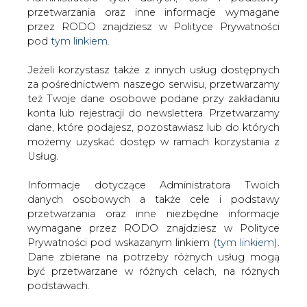
Strona główna
/
RYNEK GAZU
/
Gazoport i naftoport
Jeżeli korzystasz także z innych usług dostępnych
na Litwie zwiększają dochody
za pośrednictwem naszego serwisu, przetwarzamy
też Twoje dane osobowe podane przy zakładaniu
2016-02-05 00:00
konta lub rejestracji do newslettera. Przetwarzamy
drukuj
dane, które podajesz, pozostawiasz lub do których
skomentuj
możemy uzyskać dostęp w ramach korzystania z
Usług.
udostępnij
:
Informacje dotyczące Administratora Twoich
danych osobowych a także cele i podstawy
Gazoport i naftoport na Litwie
przetwarzania oraz inne niezbędne informacje
zwiększają dochody
wymagane przez RODO znajdziesz w Polityce
Prywatności pod wskazanym linkiem (
tym linkiem
).
Dane zbierane na potrzeby różnych usług mogą
być przetwarzane w różnych celach, na różnych
podstawach.
Pamiętaj, że w związku z przetwarzaniem danych
Jak poinformował BiznesAlert.pl, w
osobowych przysługuje Ci szereg gwarancji i praw,
styczniu 2016 roku dochody operatora
a przede wszystkim prawo do odwołania zgody
terminali na gaz skroplony i ropę
oraz prawo sprzeciwu wobec przetwarzania Twoich