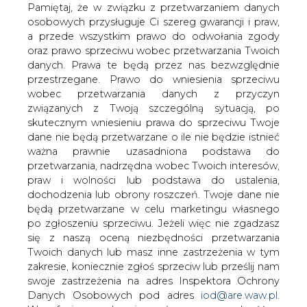
naftową w Kłajpedzie &#8211; Kłajpedos
danych. Prawa te będą przez nas bezwzględnie
Nafta &#8211; wyniosły 10,7 mln euro, co
przestrzegane. Prawo do wniesienia sprzeciwu
wobec przetwarzania danych z przyczyn
w porównaniu z analogicznym okresem
związanych z Twoją szczególną sytuacją, po
w zeszłym roku oznacza wzrost o 17,6
skutecznym wniesieniu prawa do sprzeciwu Twoje
procent z 9,1 mln euro.
dane nie będą przetwarzane o ile nie będzie istnieć
Dochody spółki z tytułu m.in. przeładunku produktów
ważna prawnie uzasadniona podstawa do
naftowych i pozostałej działalności terminala naftowego
przetwarzania, nadrzędna wobec Twoich interesów,
w Kłajpedzie wzrosły o 29,7 procent do 4,8 mln euro.
praw i wolności lub podstawa do ustalenia,
Dochody z działalności terminala LNG wzrosły o 9,3
dochodzenia lub obrony roszczeń. Twoje dane nie
procent do 5,9 mln euro.
będą przetwarzane w celu marketingu własnego
po zgłoszeniu sprzeciwu. Jeżeli więc nie zgadzasz
W styczniu Klaipedos Nafta przeładowała 790 tys. ton
się z naszą oceną niezbędności przetwarzania
produktów naftowych czyli o 25,4 procent więcej niż w
Twoich danych lub masz inne zastrzeżenia w tym
analogicznym okresie w roku ubiegłym (670 tys. ton).
zakresie, koniecznie zgłoś sprzeciw lub prześlij nam
swoje zastrzeżenia na adres Inspektora Ochrony
– Wyniki w styczniu przewyższyły stawiane przed nami
Danych Osobowych pod adres
iod@are.waw.pl
.
cele i oczekiwania jednakże osiągnęliśmy je nie tylko
Wycofanie zgody nie wpływa na zgodność z
dzięki efektywności ale i elastyczności a także dzięki
prawem przetwarzania dokonanego przed jej
naszym głównym klientom zwłaszcza dzięki
wycofaniem.
optymalnemu dostosowanej pracy Orlen Lietuva i