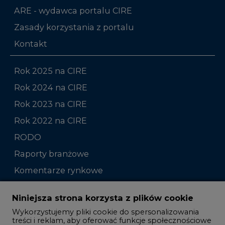
Kontakt
Rok 2025 na CIRE
Rok 2024 na CIRE
Rok 2023 na CIRE
Rok 2022 na CIRE
RODO
Raporty branżowe
Komentarze rynkowe
Zmiany kadrowe na rynku
Niniejsza strona korzysta z plików cookie
Wykorzystujemy pliki cookie do spersonalizowania
Studio CIRE
treści i reklam, aby oferować funkcje społecznościowe
i analizować ruch w naszej witrynie.
Rozmowy o energetyce
Informacje o tym, jak korzystasz z naszej witryny,
Gospodarka
udostępniamy partnerom społecznościowym,
reklamowym i analitycznym. Partnerzy mogą
Geopolityka