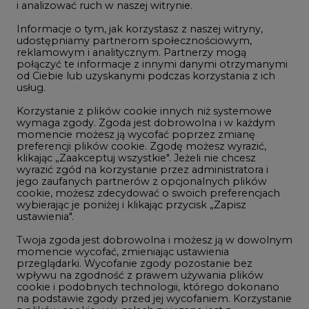
połączyć te informacje z innymi danymi otrzymanymi
LTE450
od Ciebie lub uzyskanymi podczas korzystania z ich
usług.
Korzystanie z plików cookie innych niż systemowe
Innowacje i AI
wymaga zgody. Zgoda jest dobrowolna i w każdym
momencie możesz ją wycofać poprzez zmianę
Telekomunikacja i IT
preferencji plików cookie. Zgodę możesz wyrazić,
klikając „Zaakceptuj wszystkie". Jeżeli nie chcesz
Handel emisjami CO2
wyrazić zgód na korzystanie przez administratora i
Wodór
jego zaufanych partnerów z opcjonalnych plików
cookie, możesz zdecydować o swoich preferencjach
Górnictwo
wybierając je poniżej i klikając przycisk „Zapisz
ustawienia".
Zmiany klimatyczne
Twoja zgoda jest dobrowolna i możesz ją w dowolnym
momencie wycofać, zmieniając ustawienia
przeglądarki. Wycofanie zgody pozostanie bez
Atom
wpływu na zgodność z prawem używania plików
Fotowoltaika
cookie i podobnych technologii, którego dokonano
na podstawie zgody przed jej wycofaniem. Korzystanie
Offshore wind
z plików cookie ww. celach związane jest z
przetwarzaniem Twoich danych osobowych.
Magazyny energii
Równocześnie informujemy, że Administratorem
Zielone samorządy
Państwa danych jest Agencja Rynku Energii S.A., ul.