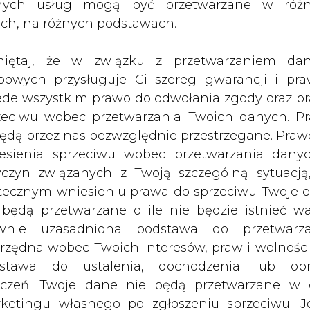
nych usług mogą być przetwarzane w róż
ach, na różnych podstawach.
iętaj, że w związku z przetwarzaniem da
bowych przysługuje Ci szereg gwarancji i pra
ede wszystkim prawo do odwołania zgody oraz p
zeciwu wobec przetwarzania Twoich danych. P
będą przez nas bezwzględnie przestrzegane. Praw
esienia sprzeciwu wobec przetwarzania dany
cje finansowania inwestycji budowy
yczyn związanych z Twoją szczególną sytuacją
ycji opiewa na 1,1 mld zł, z czego 30
tecznym wniesieniu prawa do sprzeciwu Twoje 
nych Grupy Azoty Puławy, a pozostał
 będą przetwarzane o ile nie będzie istnieć w
em. Trwa już też procedura wyboru
wnie uzasadniona podstawa do przetwarza
.
rzędna wobec Twoich interesów, praw i wolności
stawa do ustalenia, dochodzenia lub ob
wołanej do realizacji projektu - wynika, że ma
zczeń. Twoje dane nie będą przetwarzane w 
ów EBOR, BGK i ING. Ten pierwszy zadeklar
ketingu własnego po zgłoszeniu sprzeciwu. Je
- do 1 mld zł, a ING do 300 mln zł.