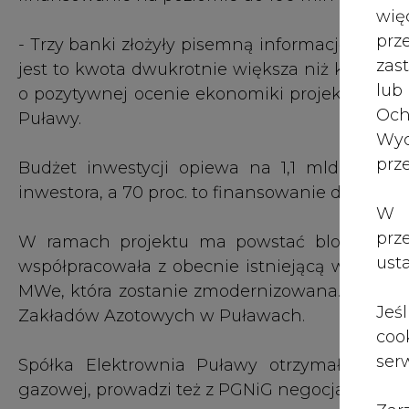
wię
pr
- Trzy banki złożyły pisemną informację o po
zas
jest to kwota dwukrotnie większa niż kwota pr
lub
o pozytywnej ocenie ekonomiki projektu – mó
Och
Puławy.
Wyc
prz
Budżet inwestycji opiewa na 1,1 mld zł, z
inwestora, a 70 proc. to finansowanie dłużne.
W 
prz
W ramach projektu ma powstać blok gaz
ust
współpracowała z obecnie istniejącą w puław
MWe, która zostanie zmodernizowana. Oba blo
Jeś
Zakładów Azotowych w Puławach.
coo
serw
Spółka Elektrownia Puławy otrzymała już 
gazowej, prowadzi też z PGNiG negocjacje w s