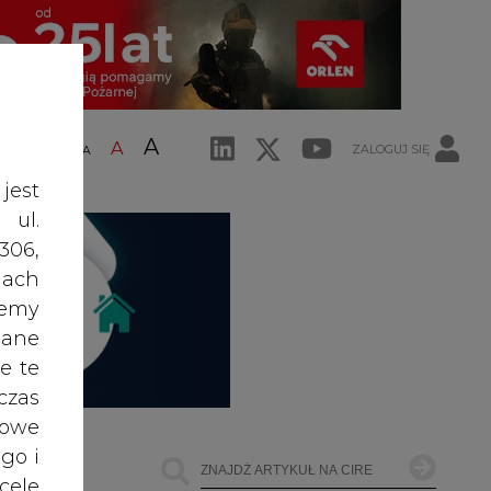
A
A
ZALOGUJ SIĘ
ŚĆ TEKSTU
A
jest
 ul.
306,
ach
żemy
dane
e te
czas
owe
go i
cele