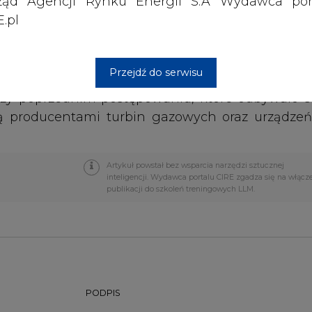
ząd Agencji Rynku Energii S.A Wydawca por
.pl
go Realizatora Inwestycji. Komisja przetar
ków Zamówienia przygotowaną przez Energoproj
lstom, General Electric i Siemens. Termin skład
Przejdź do serwisu
. Do udziału w postępowaniu na wybór GRI zos
przy poprzednim postępowaniu, które odbywało s
są producentami turbin gazowych oraz urządzeń
Artykuł powstał bez wsparcia narzędzi sztucznej
inteligencji. Wydawca portalu CIRE zgadza się na włącz
publikacji do szkoleń treningowych LLM.
PODPIS