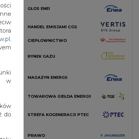
ości
GŁOS ENEI
nne
cji,
eciw
dczą
HANDEL EMISJAMI CO2
tora
owni
w.pl
.
CIEPŁOWNICTWO
awem
nych
RYNEK GAZU
nki
MAGAZYN ENERGII
es w
a ma
 117
TOWAROWA GIEŁDA ENERGII
czne
ików
ź do
STREFA KOGENERACJI PTEC
owni
PRAWO