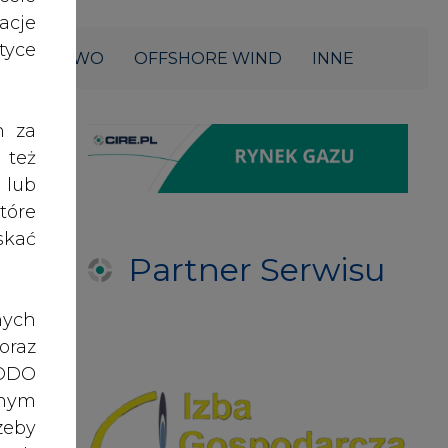
acje
yce
ŁOWNICTWO
OFFSHORE WIND
INNE
h za
 też
 lub
tóre
skać
Partner Serwisu
nych
oraz
RODO
anym
zeby