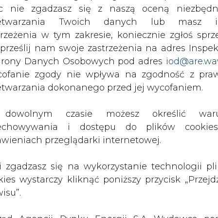
c nie zgadzasz się z naszą oceną niezbędn
zetwarzania Twoich danych lub masz i
tencjalnym zaangażowaniu w finansowanie inwesty
trzeżenia w tym zakresie, koniecznie zgłoś sprz
zyjęta w założonym budżecie. Deklaracje te świa
 prześlij nam swoje zastrzeżenia na adres Inspek
wi Zygmunt Kwiatkowski, prezes Zarządu Elektr
rony Danych Osobowych pod adres
iod@are.wa
ofanie zgody nie wpływa na zgodność z pr
etwarzania dokonanego przed jej wycofaniem.
 czego 30 proc. ma pochodzić ze środków włas
dowolnym czasie możesz określić waru
echowywania i dostępu do plików cooki
owo-parowy o mocy 400 MWe. Nowa jednostk
awieniach przeglądarki internetowej.
skich azotach elektrociepłownią węglową o mocy
ki mają w całości zaspakajać potrzeby energety
li zgadzasz się na wykorzystanie technologii pl
kies wystarczy kliknąć poniższy przycisk „Przejd
isu”.
decyzję środowiskową na budowę elektrociepł
prawie dostawy gazu dla nowego bloku.