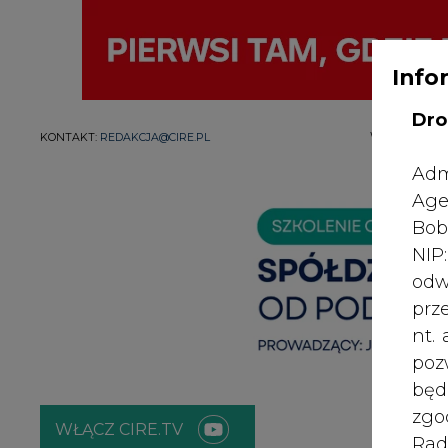
Info
Dro
WYDAWCA PO
KONTAKT:
REDAKCJA@CIRE.PL
Adm
Age
Bob
NI
odw
prz
nt.
poz
bę
zgo
WŁĄCZ CIRE.TV
Rad