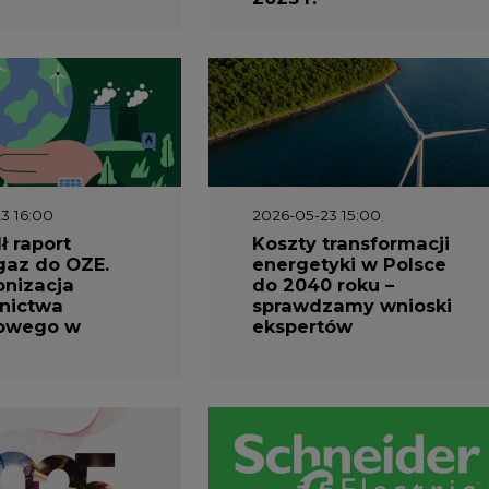
3 16:00
2026-05-23 15:00
 raport
Koszty transformacji
gaz do OZE.
energetyki w Polsce
nizacja
do 2040 roku –
nictwa
sprawdzamy wnioski
owego w
ekspertów