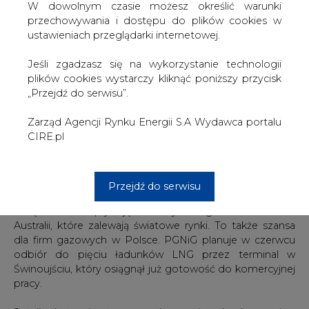
W dowolnym czasie możesz określić warunki
Japonia, spadła o 1 dolar, w porównaniu do ceny z
przechowywania i dostępu do plików cookies w
poprzedniego miesiąca, kiedy cena za milion brytyjskich
ustawieniach przeglądarki internetowej.
jednostek cieplnych (MMBtu), wynosiła ok. 5.80 dolarów
(153 dolary za 1000 m3). Średnia cena zakontraktowanych
Jeśli zgadzasz się na wykorzystanie technologii
ładunków spadła do 4,20 dolarów za MMBtu (ok. 118
plików cookies wystarczy kliknąć poniższy przycisk
dolarów za 1000 m3).
„Przejdź do serwisu”.
Cena za transport była wyższa prawie o 1,30 dolarów niż
Zarząd Agencji Rynku Energii S.A Wydawca portalu
azjatycka cena spot. Ceny LNG na tamtejszym rynku
CIRE.pl
notowane są na poziomie 4,55 dolarów (ok. 121 dolarów
za 1000m3), co jest ceną najniższą od co najmniej sześciu
lat.
Przejdź do serwisu
Popyt w Azji pozostaje wciąż na niskim poziomie, a niską
cenę surowca wpływają dostawy taniego LNG z USA i z
Australii, które zalewają światowe rynki. To także szansa
dla firm gazowych w Polsce. PGNiG planuje w czerwcu
odbiór do pięciu ładunków LNG przez terminal w
Świnoujściu, który osiągnął już gotowość do komercyjnej
pracy.