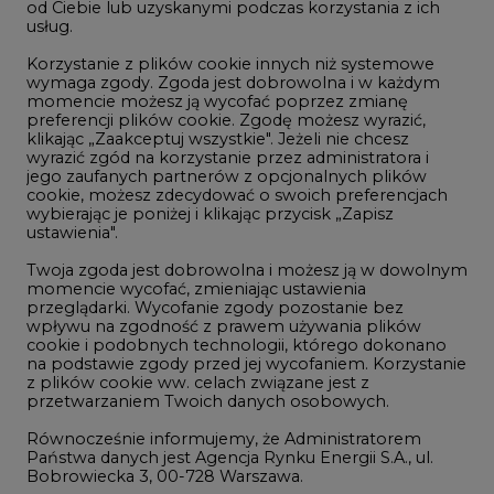
LTE450
od Ciebie lub uzyskanymi podczas korzystania z ich
usług.
Korzystanie z plików cookie innych niż systemowe
Innowacje i AI
wymaga zgody. Zgoda jest dobrowolna i w każdym
momencie możesz ją wycofać poprzez zmianę
Telekomunikacja i IT
preferencji plików cookie. Zgodę możesz wyrazić,
klikając „Zaakceptuj wszystkie". Jeżeli nie chcesz
Handel emisjami CO2
wyrazić zgód na korzystanie przez administratora i
Wodór
jego zaufanych partnerów z opcjonalnych plików
cookie, możesz zdecydować o swoich preferencjach
Górnictwo
wybierając je poniżej i klikając przycisk „Zapisz
ustawienia".
Zmiany klimatyczne
Twoja zgoda jest dobrowolna i możesz ją w dowolnym
momencie wycofać, zmieniając ustawienia
przeglądarki. Wycofanie zgody pozostanie bez
Atom
wpływu na zgodność z prawem używania plików
Fotowoltaika
cookie i podobnych technologii, którego dokonano
na podstawie zgody przed jej wycofaniem. Korzystanie
Offshore wind
z plików cookie ww. celach związane jest z
przetwarzaniem Twoich danych osobowych.
Magazyny energii
Równocześnie informujemy, że Administratorem
Zielone samorządy
Państwa danych jest Agencja Rynku Energii S.A., ul.
Bobrowiecka 3, 00-728 Warszawa.
Zielona gospodarka