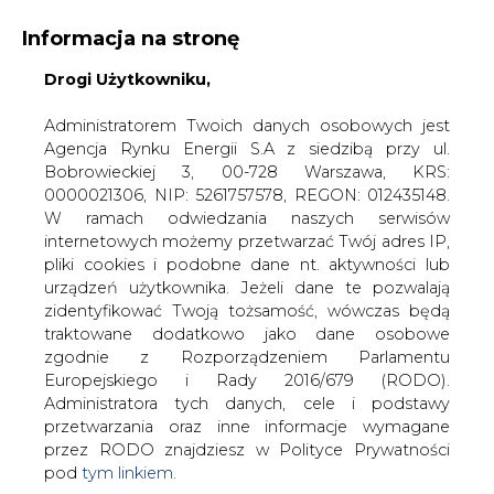
Informacja na stronę
Drogi Użytkowniku,
KONTAKT:
REDAKCJA@CIRE.PL
WYDAWCA PORTALU:
Administratorem Twoich danych osobowych jest
Agencja Rynku Energii S.A z siedzibą przy ul.
A
A
A
WIELKOŚĆ TEKSTU
WYSOKI KONTRAST
Bobrowieckiej 3, 00-728 Warszawa, KRS:
0000021306, NIP: 5261757578, REGON: 012435148.
ZALOGUJ SIĘ
W ramach odwiedzania naszych serwisów
internetowych możemy przetwarzać Twój adres IP,
pliki cookies i podobne dane nt. aktywności lub
urządzeń użytkownika. Jeżeli dane te pozwalają
zidentyfikować Twoją tożsamość, wówczas będą
traktowane dodatkowo jako dane osobowe
zgodnie z Rozporządzeniem Parlamentu
Europejskiego i Rady 2016/679 (RODO).
Administratora tych danych, cele i podstawy
przetwarzania oraz inne informacje wymagane
przez RODO znajdziesz w Polityce Prywatności
pod
tym linkiem.
WŁĄCZ CIRE.TV