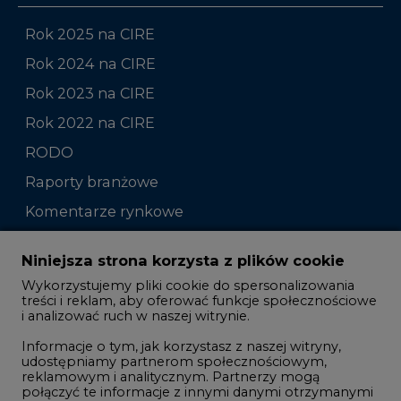
Rok 2025 na CIRE
Rok 2024 na CIRE
Rok 2023 na CIRE
Rok 2022 na CIRE
RODO
Raporty branżowe
Komentarze rynkowe
Zmiany kadrowe na rynku
Niniejsza strona korzysta z plików cookie
Wykorzystujemy pliki cookie do spersonalizowania
Studio CIRE
treści i reklam, aby oferować funkcje społecznościowe
i analizować ruch w naszej witrynie.
Rozmowy o energetyce
Informacje o tym, jak korzystasz z naszej witryny,
Gospodarka
udostępniamy partnerom społecznościowym,
reklamowym i analitycznym. Partnerzy mogą
Geopolityka
połączyć te informacje z innymi danymi otrzymanymi