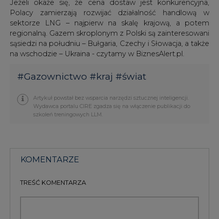
Jeżeli okaże się, że cena dostaw jest konkurencyjna,
Polacy zamierzają rozwijać działalność handlową w
sektorze LNG – najpierw na skalę krajową, a potem
regionalną. Gazem skroplonym z Polski są zainteresowani
sąsiedzi na południu – Bułgaria, Czechy i Słowacja, a także
na wschodzie – Ukraina - czytamy w BiznesAlert.pl.
#
Gazownictwo
#
kraj
#
świat
Artykuł powstał bez wsparcia narzędzi sztucznej inteligencji.
Wydawca portalu CIRE zgadza się na włączenie publikacji do
szkoleń treningowych LLM.
KOMENTARZE
TREŚĆ KOMENTARZA