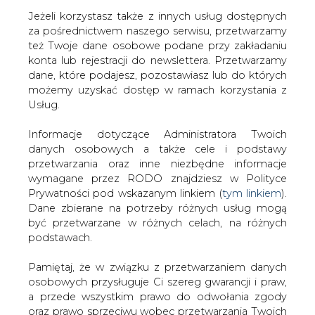
Jeżeli korzystasz także z innych usług dostępnych
za pośrednictwem naszego serwisu, przetwarzamy
też Twoje dane osobowe podane przy zakładaniu
konta lub rejestracji do newslettera. Przetwarzamy
Strona główna
/
RYNEK GAZU
/
Polska może
dane, które podajesz, pozostawiasz lub do których
skorzystać na rekordowo niskich cenach LNG
możemy uzyskać dostęp w ramach korzystania z
Usług.
2016-05-13 00:00
drukuj
Informacje dotyczące Administratora Twoich
skomentuj
danych osobowych a także cele i podstawy
udostępnij
:
przetwarzania oraz inne niezbędne informacje
wymagane przez RODO znajdziesz w Polityce
Prywatności pod wskazanym linkiem (
tym linkiem
).
Dane zbierane na potrzeby różnych usług mogą
być przetwarzane w różnych celach, na różnych
podstawach.
Pamiętaj, że w związku z przetwarzaniem danych
osobowych przysługuje Ci szereg gwarancji i praw,
a przede wszystkim prawo do odwołania zgody
oraz prawo sprzeciwu wobec przetwarzania Twoich