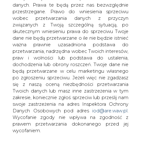
danych. Prawa te będą przez nas bezwzględnie
przestrzegane. Prawo do wniesienia sprzeciwu
wobec przetwarzania danych z przyczyn
- Niemcy są zainteresowane tym, aby
związanych z Twoją szczególną sytuacją, po
ukraiński system przesyłu gazu (GTS) był
skutecznym wniesieniu prawa do sprzeciwu Twoje
nadal wykorzystywany w celu realizacji
dane nie będą przetwarzane o ile nie będzie istnieć
potrzeb państw w Europie - przekazał w
ważna prawnie uzasadniona podstawa do
rozmowie z agencją Interfax Ukraina
przetwarzania, nadrzędna wobec Twoich interesów,
ambasador Niemiec na Ukrainie Ernst
praw i wolności lub podstawa do ustalenia,
Reichel. Jako przykład wymienił jedynie
dochodzenia lub obrony roszczeń. Twoje dane nie
Europę Południowo-Wschodnią -
będą przetwarzane w celu marketingu własnego
poinformował BiznesAlert.pl,
po zgłoszeniu sprzeciwu. Jeżeli więc nie zgadzasz
się z naszą oceną niezbędności przetwarzania
- Niemiecki rząd ma pełną świadomość obaw Ukrainy
Twoich danych lub masz inne zastrzeżenia w tym
związanych z projektem Nord Stream 2 oraz stojącym za
zakresie, koniecznie zgłoś sprzeciw lub prześlij nam
nim kontekstem polityki zagranicznej. Rząd (w Berlinie -
swoje zastrzeżenia na adres Inspektora Ochrony
przyp. red.) będzie opowiadał się za dalszym
Danych Osobowych pod adres
iod@are.waw.pl
.
wykorzystaniem ukraińskiego GTS na potrzebę
Wycofanie zgody nie wpływa na zgodność z
zapewnienia dostaw gazu państwom członkowskich Unii
prawem przetwarzania dokonanego przed jej
Europejskiej, np. państw Europy Południowo-Wschodniej
wycofaniem.
- powiedział Reichel.