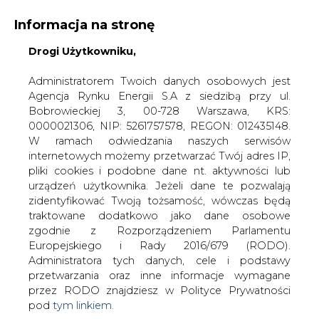
Informacja na stronę
Drogi Użytkowniku,
KONTAKT:
REDAKCJA@CIRE.PL
WYDAWCA PORTALU:
Administratorem Twoich danych osobowych jest
Agencja Rynku Energii S.A z siedzibą przy ul.
A
A
A
WIELKOŚĆ TEKSTU
WYSOKI KONTRAST
Bobrowieckiej 3, 00-728 Warszawa, KRS:
0000021306, NIP: 5261757578, REGON: 012435148.
ZALOGUJ SIĘ
W ramach odwiedzania naszych serwisów
internetowych możemy przetwarzać Twój adres IP,
pliki cookies i podobne dane nt. aktywności lub
urządzeń użytkownika. Jeżeli dane te pozwalają
zidentyfikować Twoją tożsamość, wówczas będą
traktowane dodatkowo jako dane osobowe
zgodnie z Rozporządzeniem Parlamentu
Europejskiego i Rady 2016/679 (RODO).
Administratora tych danych, cele i podstawy
przetwarzania oraz inne informacje wymagane
przez RODO znajdziesz w Polityce Prywatności
pod
tym linkiem.
WŁĄCZ CIRE.TV