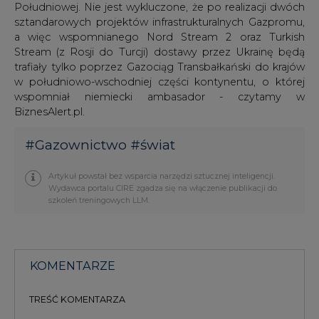
Południowej. Nie jest wykluczone, że po realizacji dwóch
sztandarowych projektów infrastrukturalnych Gazpromu,
a więc wspomnianego Nord Stream 2 oraz Turkish
Stream (z Rosji do Turcji) dostawy przez Ukrainę będą
trafiały tylko poprzez Gazociąg Transbałkański do krajów
w południowo-wschodniej części kontynentu, o której
wspomniał niemiecki ambasador - czytamy w
BiznesAlert.pl.
#
Gazownictwo
#
świat
Artykuł powstał bez wsparcia narzędzi sztucznej inteligencji.
Wydawca portalu CIRE zgadza się na włączenie publikacji do
szkoleń treningowych LLM.
KOMENTARZE
TREŚĆ KOMENTARZA