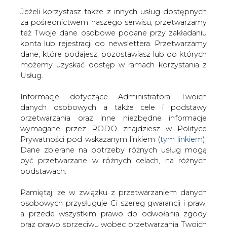
Jeżeli korzystasz także z innych usług dostępnych
za pośrednictwem naszego serwisu, przetwarzamy
też Twoje dane osobowe podane przy zakładaniu
konta lub rejestracji do newslettera. Przetwarzamy
Strona główna
/
RYNEK GAZU
/
Niemcy są za
dane, które podajesz, pozostawiasz lub do których
utrzymaniem dostaw gazu przez Ukrainę mimo Nord
możemy uzyskać dostęp w ramach korzystania z
Stream 2
Usług.
2016-09-14 00:00
Informacje dotyczące Administratora Twoich
drukuj
danych osobowych a także cele i podstawy
skomentuj
przetwarzania oraz inne niezbędne informacje
udostępnij
:
wymagane przez RODO znajdziesz w Polityce
Prywatności pod wskazanym linkiem (
tym linkiem
).
Dane zbierane na potrzeby różnych usług mogą
być przetwarzane w różnych celach, na różnych
Niemcy są za utrzymaniem dostaw
podstawach.
gazu przez Ukrainę mimo Nord
Stream 2
Pamiętaj, że w związku z przetwarzaniem danych
osobowych przysługuje Ci szereg gwarancji i praw,
a przede wszystkim prawo do odwołania zgody
oraz prawo sprzeciwu wobec przetwarzania Twoich