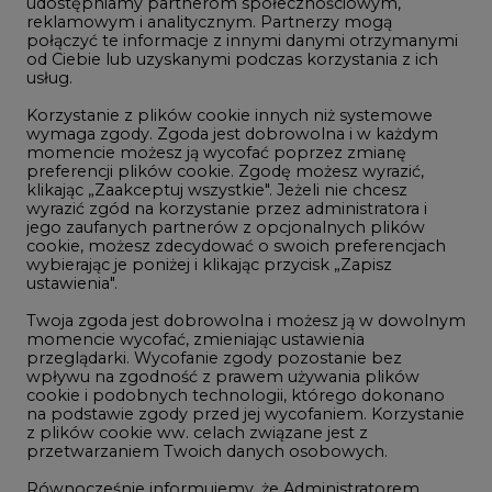
udostępniamy partnerom społecznościowym,
reklamowym i analitycznym. Partnerzy mogą
Geopolityka
połączyć te informacje z innymi danymi otrzymanymi
LTE450
od Ciebie lub uzyskanymi podczas korzystania z ich
usług.
Korzystanie z plików cookie innych niż systemowe
Innowacje i AI
wymaga zgody. Zgoda jest dobrowolna i w każdym
momencie możesz ją wycofać poprzez zmianę
Telekomunikacja i IT
preferencji plików cookie. Zgodę możesz wyrazić,
klikając „Zaakceptuj wszystkie". Jeżeli nie chcesz
Handel emisjami CO2
wyrazić zgód na korzystanie przez administratora i
Wodór
jego zaufanych partnerów z opcjonalnych plików
cookie, możesz zdecydować o swoich preferencjach
Górnictwo
wybierając je poniżej i klikając przycisk „Zapisz
ustawienia".
Zmiany klimatyczne
Twoja zgoda jest dobrowolna i możesz ją w dowolnym
momencie wycofać, zmieniając ustawienia
przeglądarki. Wycofanie zgody pozostanie bez
Atom
wpływu na zgodność z prawem używania plików
Fotowoltaika
cookie i podobnych technologii, którego dokonano
na podstawie zgody przed jej wycofaniem. Korzystanie
Offshore wind
z plików cookie ww. celach związane jest z
przetwarzaniem Twoich danych osobowych.
Magazyny energii
Równocześnie informujemy, że Administratorem