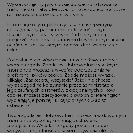
Wykorzystujemy pliki cookie do spersonalizowania
Studio CIRE
treści i reklam, aby oferować funkcje społecznościowe
i analizować ruch w naszej witrynie.
Rozmowy o energetyce
Informacje o tym, jak korzystasz z naszej witryny,
Gospodarka
udostępniamy partnerom społecznościowym,
reklamowym i analitycznym. Partnerzy mogą
Geopolityka
połączyć te informacje z innymi danymi otrzymanymi
LTE450
od Ciebie lub uzyskanymi podczas korzystania z ich
usług.
Korzystanie z plików cookie innych niż systemowe
Innowacje i AI
wymaga zgody. Zgoda jest dobrowolna i w każdym
momencie możesz ją wycofać poprzez zmianę
Telekomunikacja i IT
preferencji plików cookie. Zgodę możesz wyrazić,
klikając „Zaakceptuj wszystkie". Jeżeli nie chcesz
Handel emisjami CO2
wyrazić zgód na korzystanie przez administratora i
Wodór
jego zaufanych partnerów z opcjonalnych plików
cookie, możesz zdecydować o swoich preferencjach
Górnictwo
wybierając je poniżej i klikając przycisk „Zapisz
ustawienia".
Zmiany klimatyczne
Twoja zgoda jest dobrowolna i możesz ją w dowolnym
momencie wycofać, zmieniając ustawienia
przeglądarki. Wycofanie zgody pozostanie bez
Atom
wpływu na zgodność z prawem używania plików