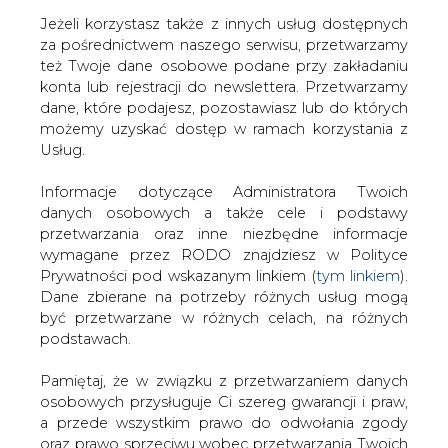
Jeżeli korzystasz także z innych usług dostępnych
za pośrednictwem naszego serwisu, przetwarzamy
też Twoje dane osobowe podane przy zakładaniu
konta lub rejestracji do newslettera. Przetwarzamy
Strona główna
/
RYNEK GAZU
/
Większe zyski TGE w
dane, które podajesz, pozostawiasz lub do których
ubiegłym roku
możemy uzyskać dostęp w ramach korzystania z
Usług.
2017-02-28 00:00
drukuj
Informacje dotyczące Administratora Twoich
skomentuj
danych osobowych a także cele i podstawy
udostępnij
:
przetwarzania oraz inne niezbędne informacje
wymagane przez RODO znajdziesz w Polityce
Prywatności pod wskazanym linkiem (
tym linkiem
).
Dane zbierane na potrzeby różnych usług mogą
być przetwarzane w różnych celach, na różnych
podstawach.
Pamiętaj, że w związku z przetwarzaniem danych
osobowych przysługuje Ci szereg gwarancji i praw,
a przede wszystkim prawo do odwołania zgody
oraz prawo sprzeciwu wobec przetwarzania Twoich