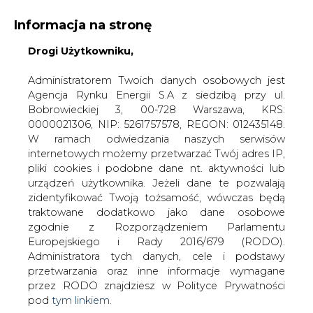
Informacja na stronę
Drogi Użytkowniku,
KONTAKT:
REDAKCJA@CIRE.PL
WYDAWCA PORTALU:
Administratorem Twoich danych osobowych jest
Agencja Rynku Energii S.A z siedzibą przy ul.
A
A
A
WIELKOŚĆ TEKSTU
WYSOKI KONTRAST
Bobrowieckiej 3, 00-728 Warszawa, KRS:
0000021306, NIP: 5261757578, REGON: 012435148.
ZALOGUJ SIĘ
W ramach odwiedzania naszych serwisów
internetowych możemy przetwarzać Twój adres IP,
pliki cookies i podobne dane nt. aktywności lub
urządzeń użytkownika. Jeżeli dane te pozwalają
zidentyfikować Twoją tożsamość, wówczas będą
traktowane dodatkowo jako dane osobowe
zgodnie z Rozporządzeniem Parlamentu
Europejskiego i Rady 2016/679 (RODO).
Administratora tych danych, cele i podstawy
przetwarzania oraz inne informacje wymagane
przez RODO znajdziesz w Polityce Prywatności
pod
tym linkiem.
WŁĄCZ CIRE.TV