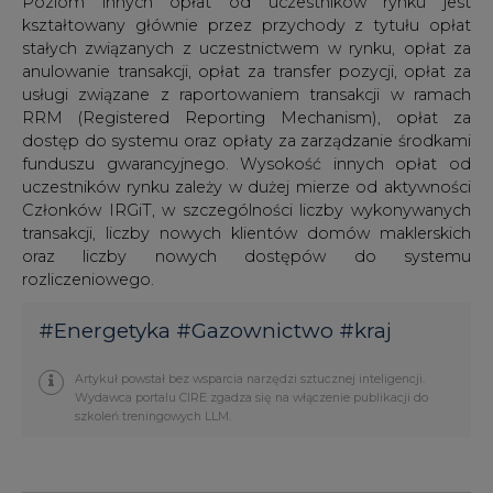
Poziom innych opłat od uczestników rynku jest
kształtowany głównie przez przychody z tytułu opłat
stałych związanych z uczestnictwem w rynku, opłat za
anulowanie transakcji, opłat za transfer pozycji, opłat za
usługi związane z raportowaniem transakcji w ramach
RRM (Registered Reporting Mechanism), opłat za
dostęp do systemu oraz opłaty za zarządzanie środkami
funduszu gwarancyjnego. Wysokość innych opłat od
uczestników rynku zależy w dużej mierze od aktywności
Członków IRGiT, w szczególności liczby wykonywanych
transakcji, liczby nowych klientów domów maklerskich
oraz liczby nowych dostępów do systemu
rozliczeniowego.
#
Energetyka
#
Gazownictwo
#
kraj
Artykuł powstał bez wsparcia narzędzi sztucznej inteligencji.
Wydawca portalu CIRE zgadza się na włączenie publikacji do
szkoleń treningowych LLM.