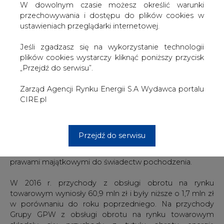
zysk z działalności operacyjnej w wysokości 55,2 mln zł, w
W dowolnym czasie możesz określić warunki
porównaniu do 51,1 mln zł w 2015 r. (wzrost o 4,7 proc,).
przechowywania i dostępu do plików cookies w
Wynik netto TGE w 2016 roku wyniósł 52,7 mln zł i był
ustawieniach przeglądarki internetowej.
wyższy od wypracowanego rok wcześniej o 26, 7 proc.
Jeśli zgadzasz się na wykorzystanie technologii
Jednocześnie GPW opublikował informacje odnośnie jej
plików cookies wystarczy kliknąć poniższy przycisk
przychodów z rynku towarowego, na które składają się
„Przejdź do serwisu”.
głównie przychody Grupy TGE, w skład której wchodzi
Towarowa Giełd Energii, IRGiT i InfoEnegine.
Zarząd Agencji Rynku Energii S.A Wydawca portalu
CIRE.pl
Przychody Grupy GPW z rynku towarowego w 2016 r.
wyniosły 124,9 mln zł w stosunku do 125,2 mln zł w 2015 r.
Niższe przychody z tego tytułu GWP tłumaczy przede
Przejdź do serwisu
wszystkim spadkiem przychodów z obrotu energią
elektryczną na rynku terminowym oraz z obsługi obrotu
prawami majątkowymi do świadectw pochodzenia.
W 2016 r. przychody z obsługi obrotu na rynku
towarowym wyniosły 60,9 mln zł i były niższe o 1,7 mln zł
w porównaniu do roku poprzedniego. Na przychody
Grupy GPW z obsługi obrotu na rynku towarowym