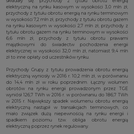
składały się: przychody z tytułu obrotu energią
elektryczną na rynku kasowym w wysokości 3,0 mln zł,
przychody z tytułu obrotu energią na rynku terminowym
w wysokości 7,2 mln zł, przychody z tytułu obrotu gazem
na rynku kasowym w wysokości 2,7 mln zł, przychody z
tytułu obrotu gazem na rynku terminowym w wysokości
6,6 mln zł, przychody z tytułu obrotu prawami
majątkowymi do świadectw pochodzenia energii
elektrycznej w wysokości 32,0 mln zł, natomiast 9,4 mln
zł to inne opłaty od uczestników rynku.
Przychody Grupy z tytułu prowadzenia obrotu energią
elektryczną wyniosły w 2016 r. 10,2 mln zł, w porównaniu
do 14,4 mln zł w roku poprzednim. Łączny wolumen
obrotów na rynku energii prowadzonym przez TGE
wyniósł 126,7 TWh w 2016 r. w porównaniu do 186,7 TWh
w 2015 r. Największy spadek wolumenu obrotu energią
elektryczną nastąpił w transakcjach terminowych, co
miało związek dużą niepewnością na rynku energii i
spadkiem poziomu tzw. obliga obrotu energią
elektryczną poprzez rynek regulowany.