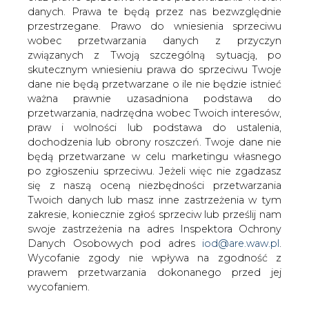
danych. Prawa te będą przez nas bezwzględnie
przestrzegane. Prawo do wniesienia sprzeciwu
Większe zyski TGE w ubiegłym
roku
wobec przetwarzania danych z przyczyn
związanych z Twoją szczególną sytuacją, po
skutecznym wniesieniu prawa do sprzeciwu Twoje
dane nie będą przetwarzane o ile nie będzie istnieć
ważna prawnie uzasadniona podstawa do
przetwarzania, nadrzędna wobec Twoich interesów,
praw i wolności lub podstawa do ustalenia,
Mimo spadku przychodów w ubiegłym
dochodzenia lub obrony roszczeń. Twoje dane nie
roku Towarowa Giełda Energii osiągnęła
będą przetwarzane w celu marketingu własnego
w tym okresie wyższe niż rok wcześniej
po zgłoszeniu sprzeciwu. Jeżeli więc nie zgadzasz
się z naszą oceną niezbędności przetwarzania
zyski - wynika ze sprawozdania
Twoich danych lub masz inne zastrzeżenia w tym
finansowego GPW, w skład której
zakresie, koniecznie zgłoś sprzeciw lub prześlij nam
wchodzi TGE.
swoje zastrzeżenia na adres Inspektora Ochrony
Przychody ze sprzedaży TGE w 2016 r. wyniosły 83,3 mln
Danych Osobowych pod adres
iod@are.waw.pl
.
zł, wobec 84,2 mln zł rok wcześniej, co oznacza spadek o
Wycofanie zgody nie wpływa na zgodność z
1,1 proc.
prawem przetwarzania dokonanego przed jej
wycofaniem.
W ubiegłym roku Towarowa Giełda Energii osiągnęła