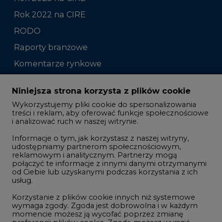
Rok 2022 na CIRE
RODO
Raporty branżowe
Komentarze rynkowe
Zmiany kadrowe na rynku
Niniejsza strona korzysta z plików cookie
Wykorzystujemy pliki cookie do spersonalizowania
Studio CIRE
treści i reklam, aby oferować funkcje społecznościowe
i analizować ruch w naszej witrynie.
Rozmowy o energetyce
Informacje o tym, jak korzystasz z naszej witryny,
Gospodarka
udostępniamy partnerom społecznościowym,
reklamowym i analitycznym. Partnerzy mogą
Geopolityka
połączyć te informacje z innymi danymi otrzymanymi
LTE450
od Ciebie lub uzyskanymi podczas korzystania z ich
usług.
Korzystanie z plików cookie innych niż systemowe
Innowacje i AI
wymaga zgody. Zgoda jest dobrowolna i w każdym
momencie możesz ją wycofać poprzez zmianę
Telekomunikacja i IT