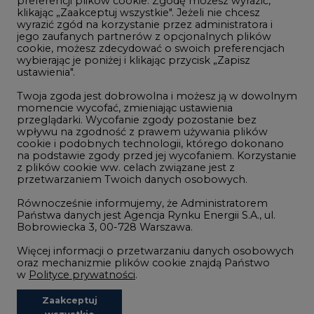
preferencji plików cookie. Zgodę możesz wyrazić,
klikając „Zaakceptuj wszystkie". Jeżeli nie chcesz
Handel emisjami CO2
wyrazić zgód na korzystanie przez administratora i
Wodór
jego zaufanych partnerów z opcjonalnych plików
cookie, możesz zdecydować o swoich preferencjach
Górnictwo
wybierając je poniżej i klikając przycisk „Zapisz
ustawienia".
Zmiany klimatyczne
Twoja zgoda jest dobrowolna i możesz ją w dowolnym
momencie wycofać, zmieniając ustawienia
przeglądarki. Wycofanie zgody pozostanie bez
Atom
wpływu na zgodność z prawem używania plików
Fotowoltaika
cookie i podobnych technologii, którego dokonano
na podstawie zgody przed jej wycofaniem. Korzystanie
Offshore wind
z plików cookie ww. celach związane jest z
przetwarzaniem Twoich danych osobowych.
Magazyny energii
Równocześnie informujemy, że Administratorem
Zielone samorządy
Państwa danych jest Agencja Rynku Energii S.A., ul.
Bobrowiecka 3, 00-728 Warszawa.
Zielona gospodarka
Więcej informacji o przetwarzaniu danych osobowych
oraz mechanizmie plików cookie znajdą Państwo
w
Polityce prywatności
.
Zaakceptuj
©2002-
2021 - 2026
-
CIRE.PL
Centrum Informacji o Rynku Energii
wszystkie