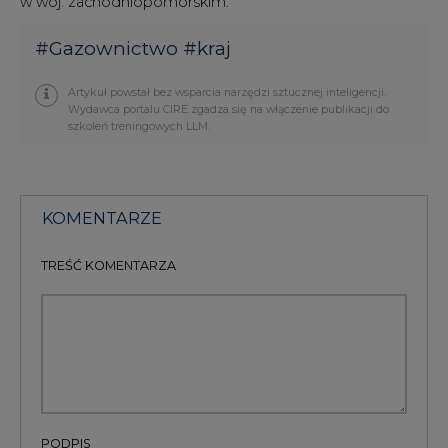
w woj. zachodniopomorskim.
#
Gazownictwo
#
kraj
Artykuł powstał bez wsparcia narzędzi sztucznej inteligencji.
Wydawca portalu CIRE zgadza się na włączenie publikacji do
szkoleń treningowych LLM.
KOMENTARZE
TREŚĆ KOMENTARZA
PODPIS