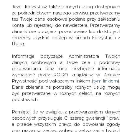
Jeżeli korzystasz także z innych usług dostępnych
za pośrednictwem naszego serwisu, przetwarzamy
też Twoje dane osobowe podane przy zakładaniu
konta lub rejestracji do newslettera. Przetwarzamy
Strona główna
/
RYNEK GAZU
/
Silny wiatr uszkodził
dane, które podajesz, pozostawiasz lub do których
rurociąg w gazoporcie
możemy uzyskać dostęp w ramach korzystania z
Usług.
2017-10-29 00:00
drukuj
Informacje dotyczące Administratora Twoich
skomentuj
danych osobowych a także cele i podstawy
udostępnij
:
przetwarzania oraz inne niezbędne informacje
wymagane przez RODO znajdziesz w Polityce
Prywatności pod wskazanym linkiem (
tym linkiem
).
Dane zbierane na potrzeby różnych usług mogą
być przetwarzane w różnych celach, na różnych
podstawach.
Pamiętaj, że w związku z przetwarzaniem danych
osobowych przysługuje Ci szereg gwarancji i praw,
a przede wszystkim prawo do odwołania zgody
oraz prawo sprzeciwu wobec przetwarzania Twoich