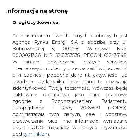
Informacja na stronę
Drogi Użytkowniku,
KONTAKT:
REDAKCJA@CIRE.PL
WYDAWCA PORTALU:
Administratorem Twoich danych osobowych jest
Agencja Rynku Energii S.A z siedzibą przy ul.
A
A
A
WIELKOŚĆ TEKSTU
WYSOKI KONTRAST
Bobrowieckiej 3, 00-728 Warszawa, KRS:
0000021306, NIP: 5261757578, REGON: 012435148.
ZALOGUJ SIĘ
W ramach odwiedzania naszych serwisów
internetowych możemy przetwarzać Twój adres IP,
pliki cookies i podobne dane nt. aktywności lub
urządzeń użytkownika. Jeżeli dane te pozwalają
zidentyfikować Twoją tożsamość, wówczas będą
traktowane dodatkowo jako dane osobowe
zgodnie z Rozporządzeniem Parlamentu
Europejskiego i Rady 2016/679 (RODO).
Administratora tych danych, cele i podstawy
przetwarzania oraz inne informacje wymagane
przez RODO znajdziesz w Polityce Prywatności
pod
tym linkiem.
WŁĄCZ CIRE.TV