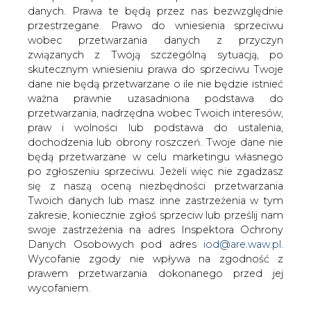
danych. Prawa te będą przez nas bezwzględnie
przestrzegane. Prawo do wniesienia sprzeciwu
Silny wiatr uszkodził rurociąg w
gazoporcie
wobec przetwarzania danych z przyczyn
związanych z Twoją szczególną sytuacją, po
skutecznym wniesieniu prawa do sprzeciwu Twoje
dane nie będą przetwarzane o ile nie będzie istnieć
ważna prawnie uzasadniona podstawa do
przetwarzania, nadrzędna wobec Twoich interesów,
praw i wolności lub podstawa do ustalenia,
Wichura uszkodziła rurociąg służący do
dochodzenia lub obrony roszczeń. Twoje dane nie
opomiarowania zbiornika w terminalu
będą przetwarzane w celu marketingu własnego
LNG w Świnoujściu
po zgłoszeniu sprzeciwu. Jeżeli więc nie zgadzasz
się z naszą oceną niezbędności przetwarzania
(Zachodniopomorskie) - poinformował w
Twoich danych lub masz inne zastrzeżenia w tym
niedzielę Gaz-System. Specjaliści
zakresie, koniecznie zgłoś sprzeciw lub prześlij nam
przywracają obecnie sprawność
swoje zastrzeżenia na adres Inspektora Ochrony
instalacji.
Danych Osobowych pod adres
iod@are.waw.pl
.
Wycofanie zgody nie wpływa na zgodność z
"Nad ranem w niedzielę na terminalu LNG z powodu
prawem przetwarzania dokonanego przed jej
bardzo silnych wiatrów doszło do uszkodzenia suwnicy
wycofaniem.
na dachu jednego ze zbiorników, która z kolei uszkodziła
rurociąg służący do opomiarowania zbiornika" -