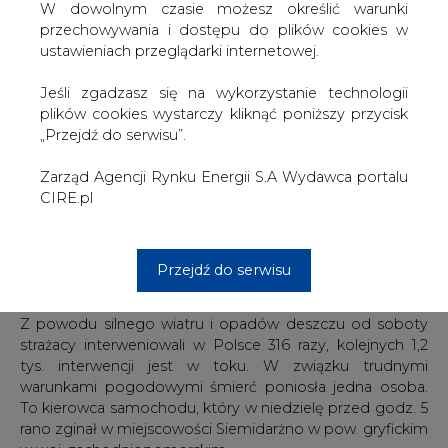
W dowolnym czasie możesz określić warunki
poinformował w niedzielę w komunikacie rzecznik
przechowywania i dostępu do plików cookies w
prasowy Gaz-Systemu Tomasz Pietrasieński. Jak podał, w
ustawieniach przeglądarki internetowej.
wyniku tego "doszło do niewielkiego uwolnienia się gazu
odparowanego do atmosfery".
Jeśli zgadzasz się na wykorzystanie technologii
plików cookies wystarczy kliknąć poniższy przycisk
Sytuację cały czas monitorują służby eksploatacyjne
„Przejdź do serwisu”.
terminalu LNG - zapewnił Pietrasieński. Instalacja została
zatrzymana awaryjnie. Zdarzenie monitoruje również straż
Zarząd Agencji Rynku Energii S.A Wydawca portalu
pożarna, powiadomiono także Wojewódzkie Centrum
CIRE.pl
Zarządzania Kryzysowego w Szczecinie oraz Urząd
Miasta Świnoujście.
Rzecznik podał także, że trwają prace mające na celu
Przejdź do serwisu
przywrócenie sprawności instalacji.
Z powodu silnego wiatru i opadów deszczu od soboty
strażacy interweniowali w Polsce 316 razy, kolejnych 1,2
tys. interwencji jest w toku. W związku trudnymi
warunkami pogodowymi śmierć poniosła jedna osoba.
To kierowca samochodu, który w niedzielę przed godz. 5
rano zginał w miejscowości Siemidarżno w pow. gryfickim