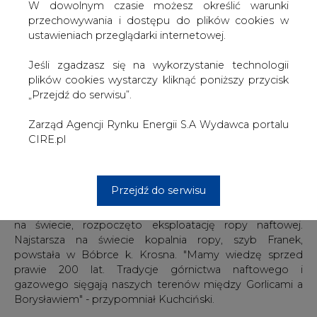
zwracając się do zebranych.
W dowolnym czasie możesz określić warunki
przechowywania i dostępu do plików cookies w
"Trudno sobie wyobrazić życie codziennie w sytuacji
ustawieniach przeglądarki internetowej.
kryzysu energetycznego, a przecież gaz należy do tych
jednych z najważniejszych nośników energii" - dodał.
Jeśli zgadzasz się na wykorzystanie technologii
plików cookies wystarczy kliknąć poniższy przycisk
Przemawiając do górników Kuchciński przypomniał, że
„Przejdź do serwisu”.
jeszcze niedawno niemal zapomniano, że Podkarpacie
"należy do kilku ojczyzn górnictwa na naszych ziemiach".
Zarząd Agencji Rynku Energii S.A Wydawca portalu
CIRE.pl
W połowie XIX stulecia na Podkarpaciu, po raz pierwszy
na świecie, rozpoczęto eksploatację ropy naftowej.
Najstarsza na świecie kopalnia ropy, szyb Franek,
Przejdź do serwisu
powstała w Bóbrce k. Krosna. "Mamy wiedzę sprzed
prawie 200 lat. Tradycje górnictwa naftowego i
gazowego sięgają naszych terenów między Gorlicami a
Borysławiem" - przypomniał Kuchciński.
Jego zdaniem obchodzenie święta górniczego w
Przemyślu jest formą nie tylko uszanowania wielkiej pracy
górników i ich święta, ale także przypomnieniem tego
ważnego dziedzictwa.