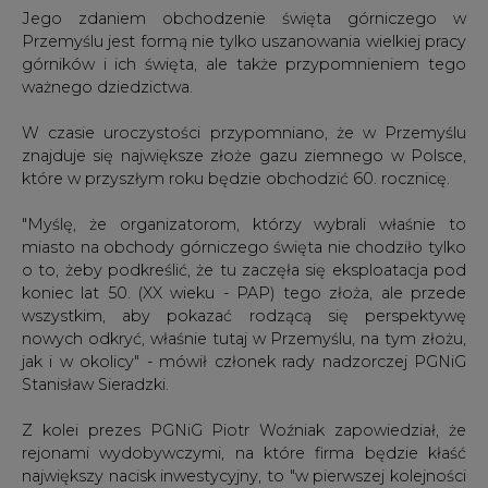
W czasie uroczystości przypomniano, że w Przemyślu
znajduje się największe złoże gazu ziemnego w Polsce,
które w przyszłym roku będzie obchodzić 60. rocznicę.
"Myślę, że organizatorom, którzy wybrali właśnie to
miasto na obchody górniczego święta nie chodziło tylko
o to, żeby podkreślić, że tu zaczęła się eksploatacja pod
koniec lat 50. (XX wieku - PAP) tego złoża, ale przede
wszystkim, aby pokazać rodzącą się perspektywę
nowych odkryć, właśnie tutaj w Przemyślu, na tym złożu,
jak i w okolicy" - mówił członek rady nadzorczej PGNiG
Stanisław Sieradzki.
Z kolei prezes PGNiG Piotr Woźniak zapowiedział, że
rejonami wydobywczymi, na które firma będzie kłaść
największy nacisk inwestycyjny, to "w pierwszej kolejności
będzie Podkarpacie i Karpaty".
Zauważył, że w Przemyślu jest największe złoże gazu
ziemnego w Polsce. "Wykonano tutaj ponad 500