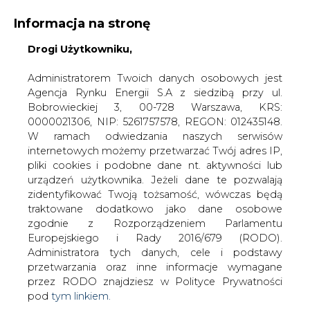
WYDAWCA PORTALU:
Informacja na stronę
A
A
A
Drogi Użytkowniku,
WIELKOŚĆ TEKSTU
WYSOKI KONTRAST
ZALOGUJ SIĘ
Administratorem Twoich danych osobowych jest
Agencja Rynku Energii S.A z siedzibą przy ul.
Bobrowieckiej 3, 00-728 Warszawa, KRS:
0000021306, NIP: 5261757578, REGON: 012435148.
W ramach odwiedzania naszych serwisów
internetowych możemy przetwarzać Twój adres IP,
pliki cookies i podobne dane nt. aktywności lub
urządzeń użytkownika. Jeżeli dane te pozwalają
zidentyfikować Twoją tożsamość, wówczas będą
traktowane dodatkowo jako dane osobowe
zgodnie z Rozporządzeniem Parlamentu
Europejskiego i Rady 2016/679 (RODO).
WŁĄCZ CIRE.TV
Administratora tych danych, cele i podstawy
przetwarzania oraz inne informacje wymagane
przez RODO znajdziesz w Polityce Prywatności
pod
tym linkiem.