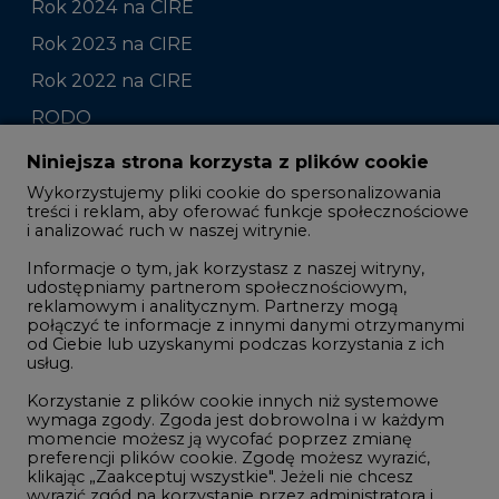
RODO
Raporty branżowe
Komentarze rynkowe
Zmiany kadrowe na rynku
Niniejsza strona korzysta z plików cookie
Wykorzystujemy pliki cookie do spersonalizowania
Studio CIRE
treści i reklam, aby oferować funkcje społecznościowe
i analizować ruch w naszej witrynie.
Rozmowy o energetyce
Informacje o tym, jak korzystasz z naszej witryny,
Gospodarka
udostępniamy partnerom społecznościowym,
reklamowym i analitycznym. Partnerzy mogą
Geopolityka
połączyć te informacje z innymi danymi otrzymanymi
LTE450
od Ciebie lub uzyskanymi podczas korzystania z ich
usług.
Korzystanie z plików cookie innych niż systemowe
Innowacje i AI
wymaga zgody. Zgoda jest dobrowolna i w każdym
momencie możesz ją wycofać poprzez zmianę
Telekomunikacja i IT
preferencji plików cookie. Zgodę możesz wyrazić,
klikając „Zaakceptuj wszystkie". Jeżeli nie chcesz
Handel emisjami CO2
wyrazić zgód na korzystanie przez administratora i