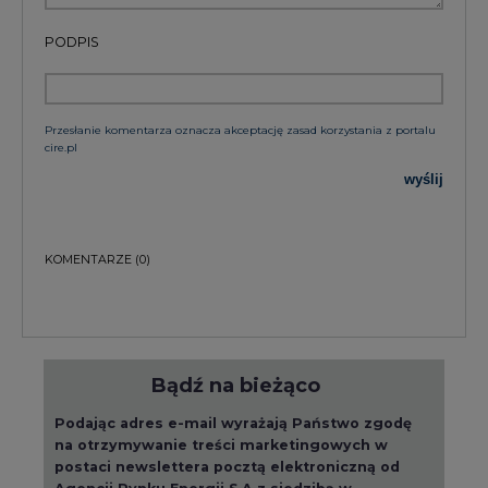
Przesłanie komentarza oznacza akceptację zasad korzystania z portalu
cire.pl
wyślij
KOMENTARZE
(0)
Bądź na bieżąco
Podając adres e-mail wyrażają Państwo zgodę
na otrzymywanie treści marketingowych w
postaci newslettera pocztą elektroniczną od
Agencji Rynku Energii S.A z siedzibą w
Warszawie.
ZAPISZ SIĘ DO NEWSLETTERA