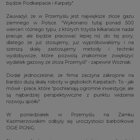
wierceń różnego typu, z których trzysta kilkanaście nadal
pracuje, ale będzie pracować lepiej niż do tej pory,
dlatego że już stosujemy, już wypróbowaliśmy i na
szerszą skalę zastosujemy metody i techniki
wydobywcze, które pozwolą znakomicie zwiększyć
wydatek gazowy ze złoża Przemyśl" - zapewnił Woźniak.
Dodał jednocześnie, że firma zaczyna zakrojone na
bardzo dużą skalę roboty w głębokich Karpatach. To - jak
mówił - prace, które "pochłaniają ogromne inwestycje, ale
są najbardziej perspektywiczne z punktu widzenia
rozwoju spółki".
W poniedziałek w Przemyślu na Zamku
Kazimierzowskim odbyły się uroczystości barbórkowe
OGiE PGNiG.
Na zakończenie uroczystości najbardziej
zaangażowanym i aktywnym pracownikom wręczono
nagrody i odznaczenia.