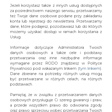
Strona główna
/
RYNEK GAZU
/
Kuchciński: PGNiG ma
Jeżeli korzystasz także z innych usług dostępnych
znaczenie strategiczne dla Polski
za pośrednictwem naszego serwisu, przetwarzamy
też Twoje dane osobowe podane przy zakładaniu
2017-11-27 00:00
konta lub rejestracji do newslettera. Przetwarzamy
drukuj
dane, które podajesz, pozostawiasz lub do których
skomentuj
możemy uzyskać dostęp w ramach korzystania z
Usług.
udostępnij
:
Informacje dotyczące Administratora Twoich
danych osobowych a także cele i podstawy
Kuchciński: PGNiG ma znaczenie
przetwarzania oraz inne niezbędne informacje
strategiczne dla Polski
wymagane przez RODO znajdziesz w Polityce
Prywatności pod wskazanym linkiem (
tym linkiem
).
Dane zbierane na potrzeby różnych usług mogą
być przetwarzane w różnych celach, na różnych
podstawach.
Pamiętaj, że w związku z przetwarzaniem danych
PGNiG jest przedsiębiorstwem o
osobowych przysługuje Ci szereg gwarancji i praw,
znaczeniu strategicznym dla Polski, jest
a przede wszystkim prawo do odwołania zgody
bowiem jednym z podmiotów
oraz prawo sprzeciwu wobec przetwarzania Twoich