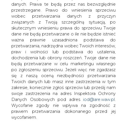
zapewniających bezpieczeństwo
danych. Prawa te będą przez nas bezwzględnie
energetyczne - mówił w poniedziałek w
przestrzegane. Prawo do wniesienia sprzeciwu
wobec przetwarzania danych z przyczyn
Przemyślu marszałek Sejmu Marek
związanych z Twoją szczególną sytuacją, po
Kuchciński.
skutecznym wniesieniu prawa do sprzeciwu Twoje
Marszałek Kuchciński w poniedziałek uczestniczył w
dane nie będą przetwarzane o ile nie będzie istnieć
uroczystościach barbórkowych Oddziału Geologii i
ważna prawnie uzasadniona podstawa do
Eksploatacji (OGiE) PGNiG.
przetwarzania, nadrzędna wobec Twoich interesów,
praw i wolności lub podstawa do ustalenia,
Kuchciński w swoim wystąpieniu podkreślił, że jednym z
dochodzenia lub obrony roszczeń. Twoje dane nie
najważniejszych strategicznych celów Polski jest
będą przetwarzane w celu marketingu własnego
zapewnienie bezpieczeństwa, także energetycznego:
po zgłoszeniu sprzeciwu. Jeżeli więc nie zgadzasz
państwu, przedsiębiorstwom, a zwłaszcza wszystkim
się z naszą oceną niezbędności przetwarzania
obywatelom, gospodarstwom domowym. I, jak mówił,
Twoich danych lub masz inne zastrzeżenia w tym
państwo realizuje ten cel m.in. przez takie
zakresie, koniecznie zgłoś sprzeciw lub prześlij nam
przedsiębiorstwo jak PGNiG.
swoje zastrzeżenia na adres Inspektora Ochrony
Danych Osobowych pod adres
iod@are.waw.pl
.
"Możemy śmiało dzisiaj powiedzieć, że pracujecie
Wycofanie zgody nie wpływa na zgodność z
państwo w przedsiębiorstwie o znaczeniu strategicznym
prawem przetwarzania dokonanego przed jej
dla Polski i - śmiem twierdzić także - dla bezpieczeństw
wycofaniem.
całej Europy Środkowej" - zaznaczył marszałek Sejmu,