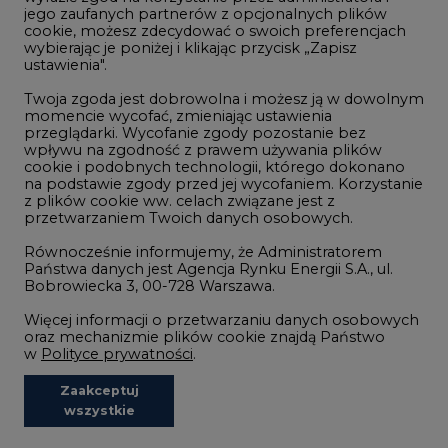
Wodór
jego zaufanych partnerów z opcjonalnych plików
cookie, możesz zdecydować o swoich preferencjach
Górnictwo
wybierając je poniżej i klikając przycisk „Zapisz
ustawienia".
Zmiany klimatyczne
Twoja zgoda jest dobrowolna i możesz ją w dowolnym
momencie wycofać, zmieniając ustawienia
przeglądarki. Wycofanie zgody pozostanie bez
Atom
wpływu na zgodność z prawem używania plików
Fotowoltaika
cookie i podobnych technologii, którego dokonano
na podstawie zgody przed jej wycofaniem. Korzystanie
Offshore wind
z plików cookie ww. celach związane jest z
przetwarzaniem Twoich danych osobowych.
Magazyny energii
Równocześnie informujemy, że Administratorem
Zielone samorządy
Państwa danych jest Agencja Rynku Energii S.A., ul.
Bobrowiecka 3, 00-728 Warszawa.
Zielona gospodarka
Więcej informacji o przetwarzaniu danych osobowych
oraz mechanizmie plików cookie znajdą Państwo
w
Polityce prywatności
.
Zaakceptuj
©2002-
2021 - 2026
-
CIRE.PL
Centrum Informacji o Rynku Energii
wszystkie
REDAKCJA@CIRE.PL
REKLAMA@CIRE.PL