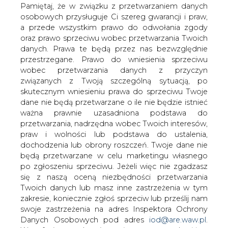
danych. Prawa te będą przez nas bezwzględnie
przestrzegane. Prawo do wniesienia sprzeciwu
wobec przetwarzania danych z przyczyn
związanych z Twoją szczególną sytuacją, po
skutecznym wniesieniu prawa do sprzeciwu Twoje
dane nie będą przetwarzane o ile nie będzie istnieć
Na spotkaniu z mieszkańcami w
ważna prawnie uzasadniona podstawa do
Urzędzie Dzielnicy Białołęka 14 grudnia
przetwarzania, nadrzędna wobec Twoich interesów,
zaprezentowana została ostateczna
praw i wolności lub podstawa do ustalenia,
wersja koncepcji renowacji terenów
dochodzenia lub obrony roszczeń. Twoje dane nie
pasa montażowego po budowie
będą przetwarzane w celu marketingu własnego
gazociągu przyłączeniowego do EC
po zgłoszeniu sprzeciwu. Jeżeli więc nie zgadzasz
Żerań.
się z naszą oceną niezbędności przetwarzania
Twoich danych lub masz inne zastrzeżenia w tym
Firma Utila z Warszawy, która realizowała konsultacje na
zakresie, koniecznie zgłoś sprzeciw lub prześlij nam
zlecenie Gaz-Systemu, przedstawiła wyniki pracy
swoje zastrzeżenia na adres Inspektora Ochrony
ekspertów i architektów krajobrazu. Na kilkudziesięciu
Danych Osobowych pod adres
iod@are.waw.pl
.
kolorowych planszach zaprezentowano wytyczne
Wycofanie zgody nie wpływa na zgodność z
funkcjonalno-przestrzenne i dendrologiczne, które
prawem przetwarzania dokonanego przed jej
warunkowały optymalny dla tych obszarów dobór drzew
wycofaniem.
i krzewów.