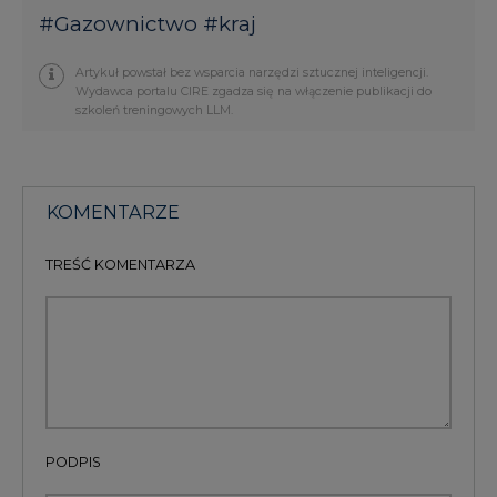
Wydawca portalu CIRE zgadza się na włączenie publikacji do
szkoleń treningowych LLM.
KOMENTARZE
TREŚĆ KOMENTARZA
PODPIS
Przesłanie komentarza oznacza akceptację zasad korzystania z portalu
cire.pl