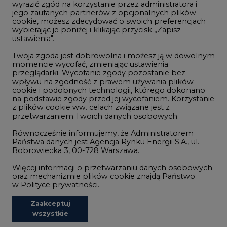
Zmiany klimatyczne
Twoja zgoda jest dobrowolna i możesz ją w dowolnym
momencie wycofać, zmieniając ustawienia
przeglądarki. Wycofanie zgody pozostanie bez
Atom
wpływu na zgodność z prawem używania plików
Fotowoltaika
cookie i podobnych technologii, którego dokonano
na podstawie zgody przed jej wycofaniem. Korzystanie
Offshore wind
z plików cookie ww. celach związane jest z
przetwarzaniem Twoich danych osobowych.
Magazyny energii
Równocześnie informujemy, że Administratorem
Zielone samorządy
Państwa danych jest Agencja Rynku Energii S.A., ul.
Bobrowiecka 3, 00-728 Warszawa.
Zielona gospodarka
Więcej informacji o przetwarzaniu danych osobowych
oraz mechanizmie plików cookie znajdą Państwo
w
Polityce prywatności
.
Zaakceptuj
©2002-
2021 - 2026
-
CIRE.PL
Centrum Informacji o Rynku Energii
wszystkie
REDAKCJA@CIRE.PL
REKLAMA@CIRE.PL
Niezbędne pliki cookies
Funkcjonalne pliki cookies
Analityczne pliki cookies