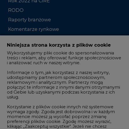
Komentarze rynkowe
Zmiany kadrowe na rynku
Niniejsza strona korzysta z plików cookie
Wykorzystujemy pliki cookie do spersonalizowania
Studio CIRE
treści i reklam, aby oferować funkcje społecznościowe
i analizować ruch w naszej witrynie.
Rozmowy o energetyce
Informacje o tym, jak korzystasz z naszej witryny,
Gospodarka
udostępniamy partnerom społecznościowym,
reklamowym i analitycznym. Partnerzy mogą
Geopolityka
połączyć te informacje z innymi danymi otrzymanymi
LTE450
od Ciebie lub uzyskanymi podczas korzystania z ich
usług.
Korzystanie z plików cookie innych niż systemowe
Innowacje i AI
wymaga zgody. Zgoda jest dobrowolna i w każdym
momencie możesz ją wycofać poprzez zmianę
Telekomunikacja i IT
preferencji plików cookie. Zgodę możesz wyrazić,
klikając „Zaakceptuj wszystkie". Jeżeli nie chcesz
Handel emisjami CO2
wyrazić zgód na korzystanie przez administratora i
Wodór
jego zaufanych partnerów z opcjonalnych plików
cookie, możesz zdecydować o swoich preferencjach
Górnictwo
wybierając je poniżej i klikając przycisk „Zapisz
ustawienia".