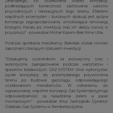
koncepcja zagospodarowania, umożliwiająca renowację
brzegów Kanału po inwestycji oraz ich dalszy rozwój w
przyszłości" - powiedział Michał Kazem-Bek firma Utila.
Podczas spotkania mieszkańcy Białołęki zostali również
zapoznani z bieżącym statusem inwestycji.
"Dziękujemy uczestnikom za poświęcony czas i
autentyczne zaangażowanie podczas warsztatów i
spacerów badawczych. GAZ-SYSTEM chce wykorzystać
wyniki konsultacji do przemyślanego przywrócenia
terenu po budowie gazociągu, odpowiadającego
oczekiwaniom mieszkańców. W odniesieniu do
wypracowanej wspólnie koncepcji Gaz-Systemprzyjmuje
odpowiedzialność za nasadzenia zieleni w pasie
montażowym." - powiedział Artur Jastrzębski Dyrektor
Oddziału Gaz-Systemu w Rembelszczyźnie.
#
Gazownictwo
#
kraj
Artykuł powstał bez wsparcia narzędzi sztucznej inteligencji.