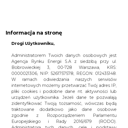
WYDAWCA PORTALU:
Informacja na stronę
A
A
A
Drogi Użytkowniku,
WIELKOŚĆ TEKSTU
WYSOKI KONTRAST
ZALOGUJ SIĘ
Administratorem Twoich danych osobowych jest
Agencja Rynku Energii S.A z siedzibą przy ul.
Bobrowieckiej 3, 00-728 Warszawa, KRS:
0000021306, NIP: 5261757578, REGON: 012435148.
W ramach odwiedzania naszych serwisów
internetowych możemy przetwarzać Twój adres IP,
pliki cookies i podobne dane nt. aktywności lub
urządzeń użytkownika. Jeżeli dane te pozwalają
zidentyfikować Twoją tożsamość, wówczas będą
traktowane dodatkowo jako dane osobowe
zgodnie z Rozporządzeniem Parlamentu
Europejskiego i Rady 2016/679 (RODO).
WŁĄCZ CIRE.TV
Administratora tych danych, cele i podstawy
przetwarzania oraz inne informacje wymagane
przez RODO znajdziesz w Polityce Prywatności
pod
tym linkiem.