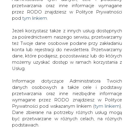
Strona główna
/
RYNEK GAZU
/
Gaz-System zakończył
Jeżeli korzystasz także z innych usług dostępnych
konsultacje na Żeraniu
za pośrednictwem naszego serwisu, przetwarzamy
też Twoje dane osobowe podane przy zakładaniu
2017-12-18 00:00
konta lub rejestracji do newslettera. Przetwarzamy
drukuj
dane, które podajesz, pozostawiasz lub do których
skomentuj
możemy uzyskać dostęp w ramach korzystania z
Usług.
udostępnij
:
Informacje dotyczące Administratora Twoich
danych osobowych a także cele i podstawy
przetwarzania oraz inne niezbędne informacje
wymagane przez RODO znajdziesz w Polityce
Prywatności pod wskazanym linkiem (
tym linkiem
).
Dane zbierane na potrzeby różnych usług mogą
być przetwarzane w różnych celach, na różnych
podstawach.
Pamiętaj, że w związku z przetwarzaniem danych
osobowych przysługuje Ci szereg gwarancji i praw,
Gaz-System zakończył konsultacje
a przede wszystkim prawo do odwołania zgody
na Żeraniu
oraz prawo sprzeciwu wobec przetwarzania Twoich