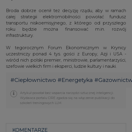
Broda dobrze ocenił też decyzję rządu, aby w ramach
całej strategii elektromobilności powołać fundusz
transportu niskoemisyjnego, z którego od przyszłego
roku będzie można finansować m.in. rozwój
infrastruktury.
W tegorocznym Forum Ekonomicznym w Krynicy
uczestniczy ponad 4 tys. gości z Europy, Azji i USA -
wśród nich polski premier, ministrowie, parlamentarzyści,
szefowie wielkich firm i eksperci, ludzie kultury i nauki.
#
Ciepłownictwo
#
Energetyka
#
Gazownict
Artykuł powstał bez wsparcia narzędzi sztucznej inteligencji.
Wydawca portalu CIRE zgadza się na włączenie publikacji do
szkoleń treningowych LLM.
KOMENTARZE