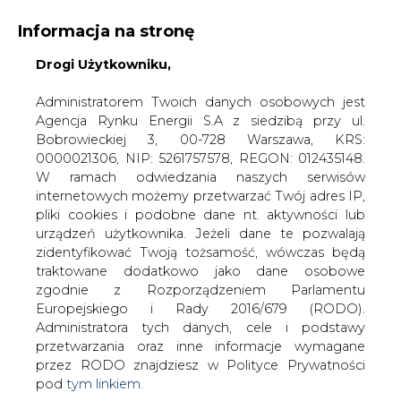
Informacja na stronę
Drogi Użytkowniku,
KONTAKT:
REDAKCJA@CIRE.PL
WYDAWCA PORTALU:
Administratorem Twoich danych osobowych jest
Agencja Rynku Energii S.A z siedzibą przy ul.
A
A
A
WIELKOŚĆ TEKSTU
WYSOKI KONTRAST
Bobrowieckiej 3, 00-728 Warszawa, KRS:
0000021306, NIP: 5261757578, REGON: 012435148.
ZALOGUJ SIĘ
W ramach odwiedzania naszych serwisów
internetowych możemy przetwarzać Twój adres IP,
pliki cookies i podobne dane nt. aktywności lub
urządzeń użytkownika. Jeżeli dane te pozwalają
zidentyfikować Twoją tożsamość, wówczas będą
traktowane dodatkowo jako dane osobowe
zgodnie z Rozporządzeniem Parlamentu
Europejskiego i Rady 2016/679 (RODO).
Administratora tych danych, cele i podstawy
przetwarzania oraz inne informacje wymagane
przez RODO znajdziesz w Polityce Prywatności
pod
tym linkiem.
WŁĄCZ CIRE.TV