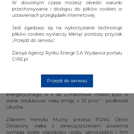
CO2, ale nawet minimalnie ją zmniejszyliśmy o 15 proc.
W dowolnym czasie możesz określić warunki
Natomiast niestety to nie przełożyło się bezpośrednio na
przechowywania i dostępu do plików cookies w
jakość życia i jakość powietrza" - mówił Libucha. Wskazał
ustawieniach przeglądarki internetowej.
przy tym, że spośród 10 najbardziej zanieczyszczonych
miast w Europie, aż sześć znajduje się w Polsce.
Jeśli zgadzasz się na wykorzystanie technologii
plików cookies wystarczy kliknąć poniższy przycisk
Dlatego, jego zdaniem, Polska powinna skupić się na
„Przejdź do serwisu”.
tym, aby "każdą złotówkę przeznaczać na obniżanie
niskiej emisji bo to ma realny wpływ na nasze życie". Jego
Zarząd Agencji Rynku Energii S.A Wydawca portalu
zdaniem przykłady z Chin pokazują, że da się to osiągnąć
CIRE.pl
w relatywnie krótkim czasie. Przywołał tu doświadczenia
Shenzen, które jeszcze w 2013 r. było półtora razy
bardziej zanieczyszczonym miastem niż Kraków. "Dzięki
Przejdź do serwisu
determinacji i działaniom w zakresie elektromobilności
transportu publicznego, termoizolacji, zmiany miksu
energetycznego w 5 lat 12-milionowe miasto było w
stanie zredukować niską emisję o 30 proc." - podkreślał
Libucha.
Zdaniem Henryka Muchy, prezesa PGNiG Obrót
Detaliczny walka z zanieczyszczeniem powietrza
wymaga ścisłej współpracy rządu, samorządów i firm