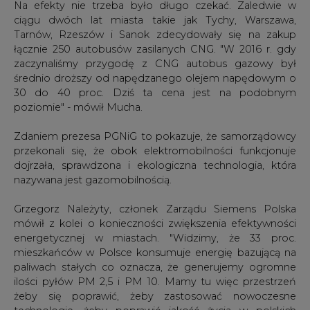
Na efekty nie trzeba było długo czekać. Zaledwie w
ciągu dwóch lat miasta takie jak Tychy, Warszawa,
Tarnów, Rzeszów i Sanok zdecydowały się na zakup
łącznie 250 autobusów zasilanych CNG. "W 2016 r. gdy
zaczynaliśmy przygodę z CNG autobus gazowy był
średnio droższy od napędzanego olejem napędowym o
30 do 40 proc. Dziś ta cena jest na podobnym
poziomie" - mówił Mucha.
Zdaniem prezesa PGNiG to pokazuje, że samorządowcy
przekonali się, że obok elektromobilności funkcjonuje
dojrzała, sprawdzona i ekologiczna technologia, która
nazywana jest gazomobilnością.
Grzegorz Należyty, członek Zarządu Siemens Polska
mówił z kolei o konieczności zwiększenia efektywności
energetycznej w miastach. "Widzimy, że 33 proc.
mieszkańców w Polsce konsumuje energię bazującą na
paliwach stałych co oznacza, że generujemy ogromne
ilości pyłów PM 2,5 i PM 10. Mamy tu więc przestrzeń
żeby się poprawić, żeby zastosować nowoczesne