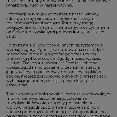
treści i reklam, aby oferować funkcje społecznościowe
i analizować ruch w naszej witrynie.
Rozmowy o energetyce
Informacje o tym, jak korzystasz z naszej witryny,
Gospodarka
udostępniamy partnerom społecznościowym,
reklamowym i analitycznym. Partnerzy mogą
Geopolityka
połączyć te informacje z innymi danymi otrzymanymi
LTE450
od Ciebie lub uzyskanymi podczas korzystania z ich
usług.
Korzystanie z plików cookie innych niż systemowe
Innowacje i AI
wymaga zgody. Zgoda jest dobrowolna i w każdym
momencie możesz ją wycofać poprzez zmianę
Telekomunikacja i IT
preferencji plików cookie. Zgodę możesz wyrazić,
klikając „Zaakceptuj wszystkie". Jeżeli nie chcesz
Handel emisjami CO2
wyrazić zgód na korzystanie przez administratora i
Wodór
jego zaufanych partnerów z opcjonalnych plików
cookie, możesz zdecydować o swoich preferencjach
Górnictwo
wybierając je poniżej i klikając przycisk „Zapisz
ustawienia".
Zmiany klimatyczne
Twoja zgoda jest dobrowolna i możesz ją w dowolnym
momencie wycofać, zmieniając ustawienia
przeglądarki. Wycofanie zgody pozostanie bez
Atom
wpływu na zgodność z prawem używania plików
Fotowoltaika
cookie i podobnych technologii, którego dokonano
na podstawie zgody przed jej wycofaniem. Korzystanie