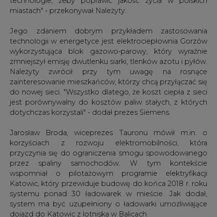
technologie, żeby poprawić jakość życia w polskich
miastach" - przekonywał Należyty.
Jego zdaniem dobrym przykładem zastosowania
technologii w energetyce jest elektrociepłownia Gorzów
wykorzystująca blok gazowo-parowy, który wyraźnie
zmniejszył emisję dwutlenku siarki, tlenków azotu i pyłów.
Należyty zwrócił przy tym uwagę na rosnące
zainteresowanie mieszkańców, którzy chcą przyłączać się
do nowej sieci. "Wszystko dlatego, że koszt ciepła z sieci
jest porównywalny do kosztów paliw stałych, z których
dotychczas korzystali" - dodał prezes Siemens.
Jarosław Broda, wiceprezes Tauronu mówił m.in. o
korzyściach z rozwoju elektromobilności, która
przyczynia się do ograniczenia smogu spowodowanego
przez spaliny samochodów. W tym kontekście
wspomniał o pilotażowym programie elektryfikacji
Katowic, który przewiduje budowę do końca 2018 r. roku
systemu ponad 30 ładowarek w mieście. Jak dodał,
system ma być uzupełniony o ładowarki umożliwiające
dojazd do Katowic z lotniska w Balicach.