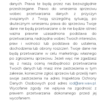
danych. Prawa te będą przez nas bezwzględnie
przestrzegane. Prawo do wniesienia sprzeciwu
wobec przetwarzania danych z przyczyn
Największe spółki energetyczne chcą
związanych z Twoją szczególną sytuacją, po
aktywnie wspierać samorządy w ich
skutecznym wniesieniu prawa do sprzeciwu Twoje
wysiłkach na rzecz poprawy jakości
dane nie będą przetwarzane o ile nie będzie istnieć
życia i stanu środowiska. To jeden z
ważna prawnie uzasadniona podstawa do
wniosków panelu "Biznes wobec
przetwarzania, nadrzędna wobec Twoich interesów,
energetycznych wyzwań polskich
praw i wolności lub podstawa do ustalenia,
miast", który odbył się podczas Forum
dochodzenia lub obrony roszczeń. Twoje dane nie
Ekonomicznego w Krynicy.
będą przetwarzane w celu marketingu własnego
po zgłoszeniu sprzeciwu. Jeżeli więc nie zgadzasz
Otwierając wtorkową debatę Jacek Libucha z The
się z naszą oceną niezbędności przetwarzania
Boston Consulting Group Polska podkreślił, że w ciągu
Twoich danych lub masz inne zastrzeżenia w tym
ostatnich 30 lat polskie miasta stały się największym
zakresie, koniecznie zgłoś sprzeciw lub prześlij nam
beneficjentem rozwoju, a jednocześnie największą jego
swoje zastrzeżenia na adres Inspektora Ochrony
ofiarą w kontekście zanieczyszczenia powietrza i
Danych Osobowych pod adres
iod@are.waw.pl
.
związanej z tym jakości życia.
Wycofanie zgody nie wpływa na zgodność z
prawem przetwarzania dokonanego przed jej
"Jeśli chodzi o PKB, Polska od 1990 r. rozwinęła się 6-
wycofaniem.
krotnie. W tym czasie nie tylko nie zwiększyliśmy emisji