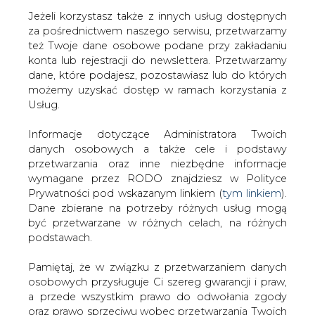
Jeżeli korzystasz także z innych usług dostępnych
za pośrednictwem naszego serwisu, przetwarzamy
też Twoje dane osobowe podane przy zakładaniu
konta lub rejestracji do newslettera. Przetwarzamy
Strona główna
/
RYNEK GAZU
/
Współpraca spółek
dane, które podajesz, pozostawiasz lub do których
energetycznych z samorządami kluczem w walce ze
możemy uzyskać dostęp w ramach korzystania z
smogiem
Usług.
2018-09-05 00:00
Informacje dotyczące Administratora Twoich
drukuj
danych osobowych a także cele i podstawy
skomentuj
przetwarzania oraz inne niezbędne informacje
udostępnij
:
wymagane przez RODO znajdziesz w Polityce
Prywatności pod wskazanym linkiem (
tym linkiem
).
Dane zbierane na potrzeby różnych usług mogą
być przetwarzane w różnych celach, na różnych
Współpraca spółek
podstawach.
energetycznych z samorządami
kluczem w walce ze smogiem
Pamiętaj, że w związku z przetwarzaniem danych
osobowych przysługuje Ci szereg gwarancji i praw,
a przede wszystkim prawo do odwołania zgody
oraz prawo sprzeciwu wobec przetwarzania Twoich