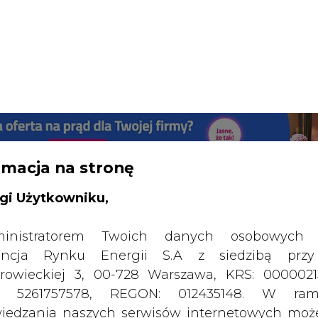
rmacja na stronę
gi Użytkowniku,
inistratorem Twoich danych osobowych 
ncja Rynku Energii S.A z siedzibą przy
rowieckiej 3, 00-728 Warszawa, KRS: 0000021
P: 5261757578, REGON: 012435148. W ram
iedzania naszych serwisów internetowych mo
SPODARKA
ZMIANY KADROWE NA RYNKU
CIEP
etwarzać Twój adres IP, pliki cookies i podobne 
 aktywności lub urządzeń użytkownika. Jeżeli dan
walają zidentyfikować Twoją tożsamość, wów
co Stralis Natural Power 460 zasilanego LNG
dą traktowane dodatkowo jako dane osob
dnie z Rozporządzeniem Parlamentu Europejskie
drukuj
skomentuj
udostępnij
:
y 2016/679 (RODO). Administratora tych danych, 