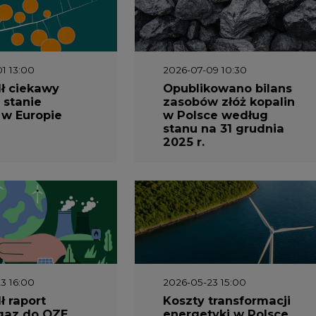
 w Europie
w Polsce według
stanu na 31 grudnia
2025 r.
3 16:00
2026-05-23 15:00
 raport
Koszty transformacji
gaz do OZE.
energetyki w Polsce
nizacja
do 2040 roku –
nictwa
sprawdzamy wnioski
owego w
ekspertów