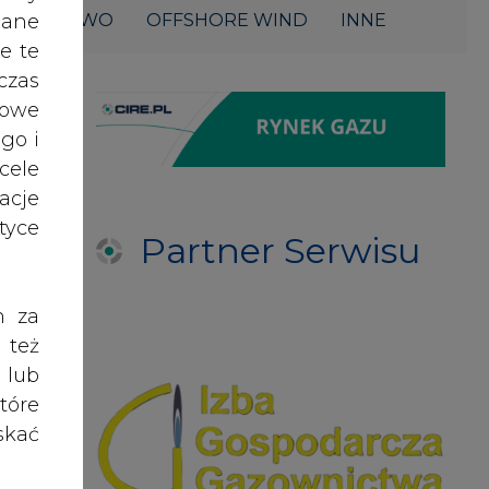
acje
yce
Partner Serwisu
h za
 też
 lub
tóre
skać
nych
oraz
PARTNERZY PORTALU
RODO
anym
zeby