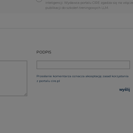
PODPIS
Przesłanie komentarza oznacza akceptację zasad korzystania
z portalu cire.pl
wyślij
rzymywanie treści marketingowych w postaci newslettera
 siedzibą w Warszawie.