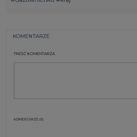
TREŚĆ KOMENTARZA
KOMENTARZE
(0)
Bądź na bieżąco
Podając adres e-mail wyrażają Państwo zgodę na ot
pocztą elektroniczną od Agencji Rynku Energii S.A z