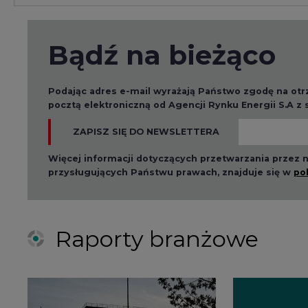
ZAPISZ SIĘ DO NEWSLETTERA
Więcej informacji dotyczących przetwarzania przez
przysługujących Państwu prawach, znajduje się w
po
Raporty branżowe
2026-08-01 14:30
2026-08-0
Czy na Górnym Śląsku
Wyszed
będzie "życie po
raport o