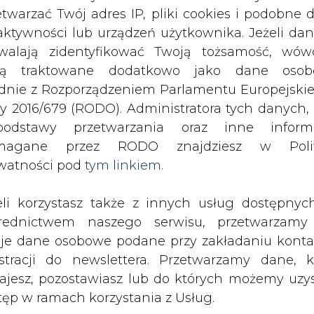
odstawy przetwarzania oraz inne inform
magane przez RODO znajdziesz w Polit
watności pod
tym linkiem.
eli korzystasz także z innych usług dostępnyc
rednictwem naszego serwisu, przetwarzamy
je dane osobowe podane przy zakładaniu konta
estracji do newslettera. Przetwarzamy dane, k
ajesz, pozostawiasz lub do których możemy uzy
tęp w ramach korzystania z Usług.
ormacje dotyczące Administratora Twoich da
bowych a także cele i podstawy przetwarzania 
e niezbędne informacje wymagane przez 
jdziesz w Polityce Prywatności pod wskaz
kiem (
tym linkiem
). Dane zbierane na potr