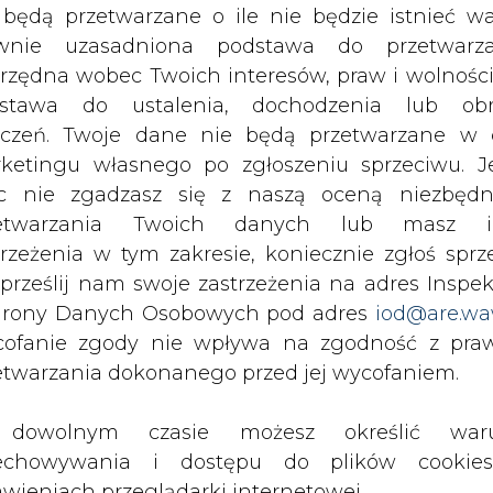
tyki system monitoruje pracę kierowców i po
c nie zgadzasz się z naszą oceną niezbędn
zędności paliwa.
zetwarzania Twoich danych lub masz i
trzeżenia w tym zakresie, koniecznie zgłoś sprz
ynujące łącznie ponad 390 kilogramów gazu. Za
 prześlij nam swoje zastrzeżenia na adres Inspek
 jednym tankowaniu. Na komfort pracy kier
rony Danych Osobowych pod adres
iod@are.wa
ad napędowy jest znacznie cichszy od nap
ofanie zgody nie wpływa na zgodność z pr
etwarzania dokonanego przed jej wycofaniem.
eco Poland, powiedział: "Oferowane przez I
dowolnym czasie możesz określić waru
o potrzeb nowoczesnego łańcucha dostaw. Jest
echowywania i dostępu do plików cooki
ologię gazu ziemnego od ponad dwóch dekad. W
awieniach przeglądarki internetowej.
 w całej palecie swoich produktów, począwsz
 do 7,2 t oraz w lekkich pojazdach ciężarowyc
li zgadzasz się na wykorzystanie technologii pl
d 7,2 t do 16 t. Nasza strategia związana z g
kies wystarczy kliknąć poniższy przycisk „Przejd
awowych oczekiwań płynących od naszych klie
isu”.
ja kosztów transportu poprzez wdrażanie rozwią
e w sposób jeszcze bardziej ekonomiczny. Strali