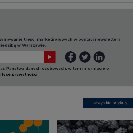
 nas Państwa danych osobowych, w tym informacje o
lityce prywatności.
wszystkie artykuły
1 13:00
2026-07-09 10:30
ł ciekawy
Opublikowano bilans
 stanie
zasobów złóż kopalin