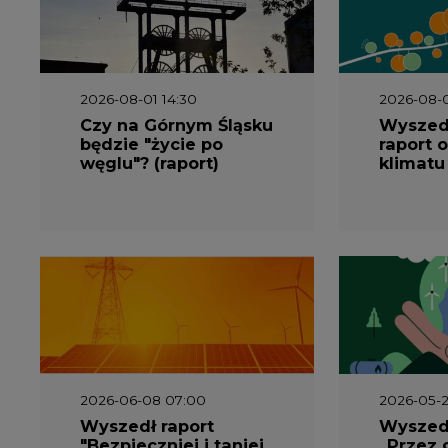
węglu"? (raport)
klimatu
2026-06-08 07:00
2026-05-2
Wyszedł raport
Wyszedł
"Bezpieczniej i taniej.
„Przez 
Ciepłownictwo na
Dekarbo
ratunek KSE"
ciepłow
system
Polsce”