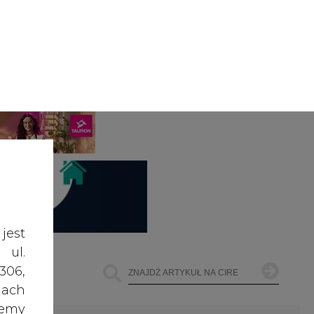
jest
 ul.
306,
ach
żemy
ŁOWNICTWO
OFFSHORE WIND
INNE
dane
e te
czas
owe
go i
cele