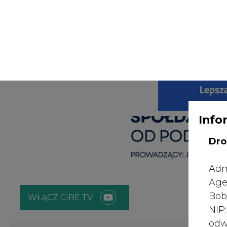
Info
Dro
Adm
Age
Bob
WŁĄCZ CIRE.TV
NI
odw
ENERGETYKA
ATOM
ZIELONA GO
prz
nt.
poz
Strona główna
/
RYNEK GAZU
/
LINK rozpoczyna testy Ive
bę
zgo
2018-09-28 00:00
Rad