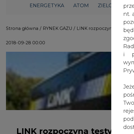
i p
wy
Pry
Jeż
poś
Two
rej
pod
dos
LINK rozpoczyna testy
Iveco Stralis Natural Power
Inf
460 zasilanego LNG
oso
inn
zna
lin