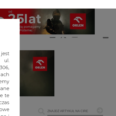
A
A
ZALOGUJ SIĘ
ŚĆ TEKSTU
A
jest
 ul.
306,
ach
żemy
dane
e te
czas
owe
go i
cele