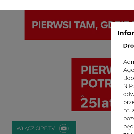
Info
WYDAWCA PO
KONTAKT:
REDAKCJA@CIRE.PL
Dro
Adm
Age
Bob
NI
odw
prz
nt.
poz
bę
WŁĄCZ CIRE.TV
zgo
Rad