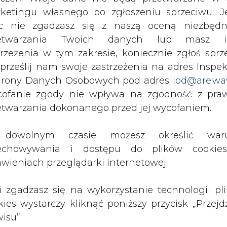
c nie zgadzasz się z naszą oceną niezbędn
lientów EC jest 50 tys. gospodarstw domowych or
zetwarzania Twoich danych lub masz i
ecie.
trzeżenia w tym zakresie, koniecznie zgłoś sprz
 prześlij nam swoje zastrzeżenia na adres Inspek
 na podstawie świeżo uchwalonego rozporządzen
rony Danych Osobowych pod adres
iod@are.wa
i przygotowało je we wrześniu, aby załatać dziu
ofanie zgody nie wpływa na zgodność z pr
awców gazu - przypomina "PB".
etwarzania dokonanego przed jej wycofaniem.
Artykuł powstał bez wsparcia narzędzi sztucznej
dowolnym czasie możesz określić waru
inteligencji. Wydawca portalu CIRE zgadza się na włącz
publikacji do szkoleń treningowych LLM.
echowywania i dostępu do plików cooki
awieniach przeglądarki internetowej.
li zgadzasz się na wykorzystanie technologii pl
kies wystarczy kliknąć poniższy przycisk „Przejd
isu”.
PODPIS