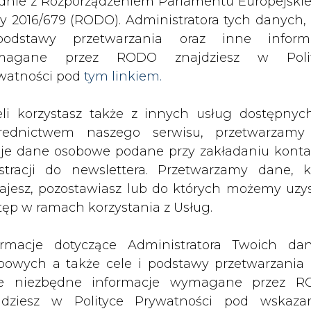
odstawy przetwarzania oraz inne inform
SPODARKA
ZMIANY KADROWE NA RYNKU
CIEP
magane przez RODO znajdziesz w Polit
watności pod
tym linkiem.
ejmuje gazowe sieroty
eli korzystasz także z innych usług dostępnyc
drukuj
skomentuj
udostępnij
:
rednictwem naszego serwisu, przetwarzamy
je dane osobowe podane przy zakładaniu konta
estracji do newslettera. Przetwarzamy dane, k
ajesz, pozostawiasz lub do których możemy uzy
tęp w ramach korzystania z Usług.
ormacje dotyczące Administratora Twoich da
bowych a także cele i podstawy przetwarzania 
e niezbędne informacje wymagane przez 
jdziesz w Polityce Prywatności pod wskaz
kiem (
tym linkiem
). Dane zbierane na potr