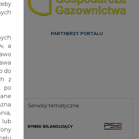
nych
PARTNERZY PORTALU
nych
w, a
rawo
rawa
iło
o do
ch z
, po
ych"
dane
ść -
ażna
Serwisy tematyczne
nia,
 lub
RYNEK BILANSUJĄCY
mach
rony
zny,
celu
żeli
GŁOS ENEI