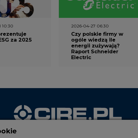
1 10:30
2026-04-27 06:30
prezentuje
Czy polskie firmy w
ESG za 2025
ogóle wiedzą ile
energii zużywają?
Raport Schneider
Electric
ookie
WYDAWCA PORTALU
reści i reklam, aby oferować funkcje społecznościowe i