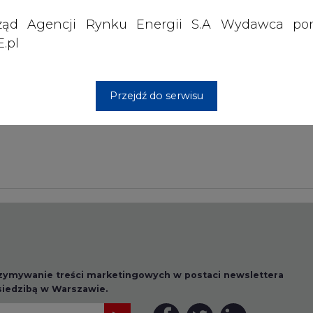
ząd Agencji Rynku Energii S.A Wydawca por
.pl
Przesłanie komentarza oznacza akceptację zasad korzystania
z portalu cire.pl
wyślij
Przejdź do serwisu
rzymywanie treści marketingowych w postaci newslettera
 siedzibą w Warszawie.