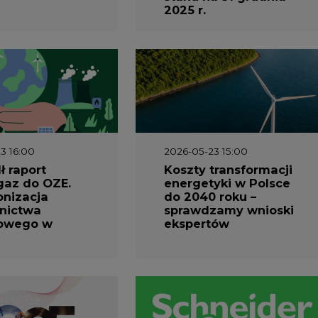
3 16:00
2026-05-23 15:00
 raport
Koszty transformacji
gaz do OZE.
energetyki w Polsce
nizacja
do 2040 roku –
nictwa
sprawdzamy wnioski
owego w
ekspertów