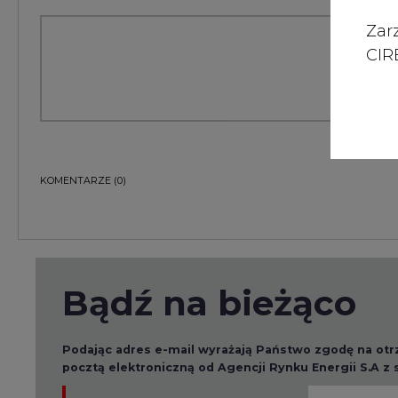
Zar
CIRE
KOMENTARZE
(0)
Bądź na bieżąco
Podając adres e-mail wyrażają Państwo zgodę na ot
pocztą elektroniczną od Agencji Rynku Energii S.A z
ZAPISZ SIĘ DO NEWSLETTERA