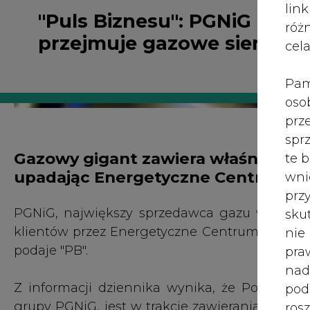
róż
przejmuje gazowe sieroty
cel
Pam
oso
prz
spr
Gazowy gigant zawiera właśnie umow
te 
upadając Energetyczne Centrum - i
wni
prz
PGNiG, największy sprzedawca gazu w Polsce,
sku
klientów przez Energetyczne Centrum (EC), kt
nie
podaje "PB".
pra
nad
Z informacji dziennika wynika, że Polska S
pod
grupy PGNiG, jest w trakcie zawierania umów 
ros
czyli spółką sprzedażową.
mar