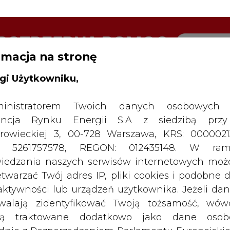
rmacja na stronę
RTALU:
WIELKO
WYSOKI KONTRAST
gi Użytkowniku,
inistratorem Twoich danych osobowych 
ncja Rynku Energii S.A z siedzibą przy
rowieckiej 3, 00-728 Warszawa, KRS: 0000021
P: 5261757578, REGON: 012435148. W ram
iedzania naszych serwisów internetowych mo
etwarzać Twój adres IP, pliki cookies i podobne 
 aktywności lub urządzeń użytkownika. Jeżeli dan
walają zidentyfikować Twoją tożsamość, wów
dą traktowane dodatkowo jako dane osob
dnie z Rozporządzeniem Parlamentu Europejskie
y 2016/679 (RODO). Administratora tych danych, 