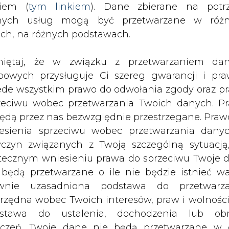
nych usług mogą być przetwarzane w róż
ach, na różnych podstawach.
iętaj, że w związku z przetwarzaniem da
bowych przysługuje Ci szereg gwarancji i pra
ede wszystkim prawo do odwołania zgody oraz p
zeciwu wobec przetwarzania Twoich danych. P
y z 52 tys. klientów, których porzuc
będą przez nas bezwzględnie przestrzegane. Praw
nformuje wtorkowy "Puls Biznesu".
esienia sprzeciwu wobec przetwarzania dany
yczyn związanych z Twoją szczególną sytuacją
 rozpoczął już proces przejmowania "osierocon
tecznym wniesieniu prawa do sprzeciwu Twoje 
óre z powodów finansowych zakończyło działalno
 będą przetwarzane o ile nie będzie istnieć w
wnie uzasadniona podstawa do przetwarza
rzędna wobec Twoich interesów, praw i wolności
półka Gazownictwa, która dystrybuuje gaz w ra
stawa do ustalenia, dochodzenia lub ob
w imieniu takich klientów z PGiNG Obrót Detalic
zczeń. Twoje dane nie będą przetwarzane w 
ketingu własnego po zgłoszeniu sprzeciwu. Je