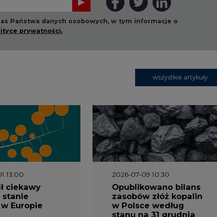
 nas Państwa danych osobowych, w tym informacje o
lityce prywatności.
wszystkie artykuły
1 13:00
2026-07-09 10:30
ł ciekawy
Opublikowano bilans
 stanie
zasobów złóż kopalin
 w Europie
w Polsce według
stanu na 31 grudnia
2025 r.