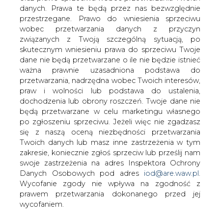
danych. Prawa te będą przez nas bezwzględnie
przestrzegane. Prawo do wniesienia sprzeciwu
W sierpniu spadek o 9 proc.
produkcji energii z OZE r/r
wobec przetwarzania danych z przyczyn
związanych z Twoją szczególną sytuacją, po
skutecznym wniesieniu prawa do sprzeciwu Twoje
dane nie będą przetwarzane o ile nie będzie istnieć
ważna prawnie uzasadniona podstawa do
przetwarzania, nadrzędna wobec Twoich interesów,
praw i wolności lub podstawa do ustalenia,
W sierpniu br. produkcja energii
dochodzenia lub obrony roszczeń. Twoje dane nie
elektrycznej w Polsce była niższa niż w
będą przetwarzane w celu marketingu własnego
lipcu i wyniosła 14 TWh. W porównaniu z
po zgłoszeniu sprzeciwu. Jeżeli więc nie zgadzasz
się z naszą oceną niezbędności przetwarzania
analogicznym miesiącem ubiegłego
Twoich danych lub masz inne zastrzeżenia w tym
roku w sierpniu br. w Polsce
zakresie, koniecznie zgłoś sprzeciw lub prześlij nam
wyprodukowano o 4 proc. więcej
swoje zastrzeżenia na adres Inspektora Ochrony
energii elektrycznej, a jej zużycie
Danych Osobowych pod adres
iod@are.waw.pl
.
wzrosło o 3 proc. Produkcja energii
Wycofanie zgody nie wpływa na zgodność z
elektrycznej z OZE w sierpniu
prawem przetwarzania dokonanego przed jej
zmniejszyła się o 9 proc. w porównaniu z
wycofaniem.
rokiem ubiegłym. Saldo wymiany
zagranicznej energii elektrycznej w