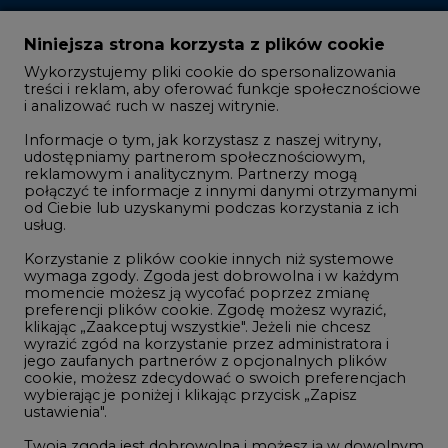
Zmiany kadrowe na rynku
Niniejsza strona korzysta z plików cookie
Wykorzystujemy pliki cookie do spersonalizowania
Studio CIRE
treści i reklam, aby oferować funkcje społecznościowe
i analizować ruch w naszej witrynie.
Rozmowy o energetyce
Informacje o tym, jak korzystasz z naszej witryny,
Gospodarka
udostępniamy partnerom społecznościowym,
Geopolityka
reklamowym i analitycznym. Partnerzy mogą
połączyć te informacje z innymi danymi otrzymanymi
LTE450
od Ciebie lub uzyskanymi podczas korzystania z ich
usług.
Korzystanie z plików cookie innych niż systemowe
Innowacje i AI
wymaga zgody. Zgoda jest dobrowolna i w każdym
momencie możesz ją wycofać poprzez zmianę
Telekomunikacja i IT
preferencji plików cookie. Zgodę możesz wyrazić,
Handel emisjami CO2
klikając „Zaakceptuj wszystkie". Jeżeli nie chcesz
wyrazić zgód na korzystanie przez administratora i
Wodór
jego zaufanych partnerów z opcjonalnych plików
cookie, możesz zdecydować o swoich preferencjach
Górnictwo
wybierając je poniżej i klikając przycisk „Zapisz
ustawienia".
Zmiany klimatyczne
Twoja zgoda jest dobrowolna i możesz ją w dowolnym