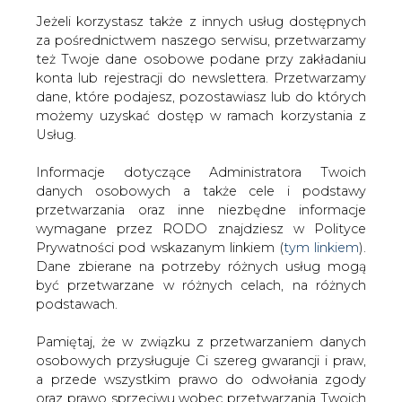
Jeżeli korzystasz także z innych usług dostępnych
za pośrednictwem naszego serwisu, przetwarzamy
też Twoje dane osobowe podane przy zakładaniu
konta lub rejestracji do newslettera. Przetwarzamy
Strona główna
/
RYNEK GAZU
/
W sierpniu spadek o 9
dane, które podajesz, pozostawiasz lub do których
proc. produkcji energii z OZE r/r
możemy uzyskać dostęp w ramach korzystania z
Usług.
2018-10-12 00:00
drukuj
Informacje dotyczące Administratora Twoich
skomentuj
danych osobowych a także cele i podstawy
udostępnij
:
przetwarzania oraz inne niezbędne informacje
wymagane przez RODO znajdziesz w Polityce
Prywatności pod wskazanym linkiem (
tym linkiem
).
Dane zbierane na potrzeby różnych usług mogą
być przetwarzane w różnych celach, na różnych
podstawach.
Pamiętaj, że w związku z przetwarzaniem danych
osobowych przysługuje Ci szereg gwarancji i praw,
a przede wszystkim prawo do odwołania zgody
oraz prawo sprzeciwu wobec przetwarzania Twoich