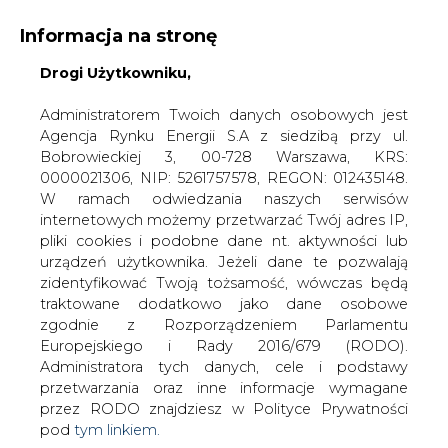
Informacja na stronę
Drogi Użytkowniku,
KONTAKT:
REDAKCJA@CIRE.PL
WYDAWCA PORTALU:
Administratorem Twoich danych osobowych jest
Agencja Rynku Energii S.A z siedzibą przy ul.
A
A
A
WIELKOŚĆ TEKSTU
WYSOKI KONTRAST
Bobrowieckiej 3, 00-728 Warszawa, KRS:
0000021306, NIP: 5261757578, REGON: 012435148.
ZALOGUJ SIĘ
W ramach odwiedzania naszych serwisów
internetowych możemy przetwarzać Twój adres IP,
pliki cookies i podobne dane nt. aktywności lub
urządzeń użytkownika. Jeżeli dane te pozwalają
zidentyfikować Twoją tożsamość, wówczas będą
traktowane dodatkowo jako dane osobowe
zgodnie z Rozporządzeniem Parlamentu
Europejskiego i Rady 2016/679 (RODO).
Administratora tych danych, cele i podstawy
przetwarzania oraz inne informacje wymagane
przez RODO znajdziesz w Polityce Prywatności
pod
tym linkiem.
WŁĄCZ CIRE.TV