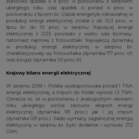
stanowiło spadek o 9 proc. w porównaniu z sierpniem
ubiegłego roku oraz spadek o ponad 4 proc. w
porównaniu z lipcem br. Udział energetyki odnawialnej w
produkcji energii elektrycznej zmalał z ok. 10,3 proc. w
lipcu br. do 10 proc. w sierpniu. Najwięcej energii
elektrycznej z OZE powstało z wiatru oraz biomasy,
natomiast najmniej z fotowoltaiki. Największą dynamiką
w produkcji energii elektrycznej w sierpniu br.
charakteryzowały się fotowoltaika (dynamika 177 proc. r/r)
oraz biogaz (dynamika 110 proc r/r).
Krajowy bilans energii elektrycznej
W sierpniu 2018 r. Polska wyeksportowała ponad 1 TWh
energii elektrycznej, a import do Polski wyniósł 1,3 TWh.
Oznacza to, że w porównaniu z analogicznym okresem
roku ubiegłego wzrósł zarówno eksport energii
elektrycznej (dynamika 161 proc.) jak i jej import
(dynamika 129 proc.). Saldo wymiany zagranicznej energią
elektryczną w sierpniu br. było dodatnie i wyniosło 272
GWh.