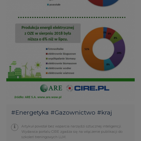
#
Energetyka
#
Gazownictwo
#
kraj
Artykuł powstał bez wsparcia narzędzi sztucznej inteligencji.
Wydawca portalu CIRE zgadza się na włączenie publikacji do
szkoleń treningowych LLM.