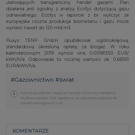
ułatwiających transgraniczny handel gazami. Plan
działania jest zgodny z analizą Ecofys dotyczącą gazu
odnawialnego. Ecofys w raporcie z br. wyliczył, że
europejska roczna produkcja biometanu i gazu może
wynieść nawet do 120 mld m3.
Fluxys TENP GmbH opublikował ogólnokrajową,
standardową określoną opłatę za biogaz. W roku
kalendarzowym 2019 wynosi ona 0,00181350 EUR/
kWh/h/d. Odpowiada to rocznej wartości ok. 0,66193
EUR/kWh/h/a.
#
Gazownictwo
#
świat
Artykuł powstał bez wsparcia narzędzi sztucznej inteligencji.
Wydawca portalu CIRE zgadza się na włączenie publikacji do
szkoleń treningowych LLM.
KOMENTARZE