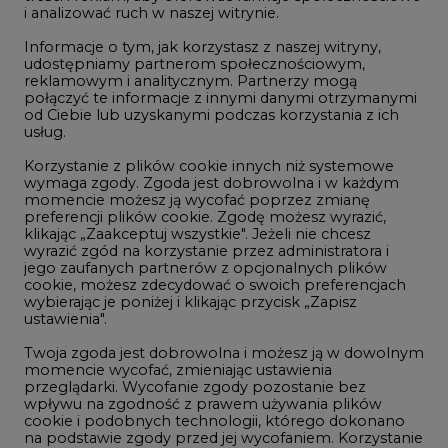
i analizować ruch w naszej witrynie.
Rozmowy o energetyce
Informacje o tym, jak korzystasz z naszej witryny,
Gospodarka
udostępniamy partnerom społecznościowym,
reklamowym i analitycznym. Partnerzy mogą
Geopolityka
połączyć te informacje z innymi danymi otrzymanymi
LTE450
od Ciebie lub uzyskanymi podczas korzystania z ich
usług.
Korzystanie z plików cookie innych niż systemowe
Innowacje i AI
wymaga zgody. Zgoda jest dobrowolna i w każdym
momencie możesz ją wycofać poprzez zmianę
Telekomunikacja i IT
preferencji plików cookie. Zgodę możesz wyrazić,
klikając „Zaakceptuj wszystkie". Jeżeli nie chcesz
Handel emisjami CO2
wyrazić zgód na korzystanie przez administratora i
Wodór
jego zaufanych partnerów z opcjonalnych plików
cookie, możesz zdecydować o swoich preferencjach
Górnictwo
wybierając je poniżej i klikając przycisk „Zapisz
ustawienia".
Zmiany klimatyczne
Twoja zgoda jest dobrowolna i możesz ją w dowolnym
momencie wycofać, zmieniając ustawienia
przeglądarki. Wycofanie zgody pozostanie bez
Atom
wpływu na zgodność z prawem używania plików
Fotowoltaika
cookie i podobnych technologii, którego dokonano
na podstawie zgody przed jej wycofaniem. Korzystanie