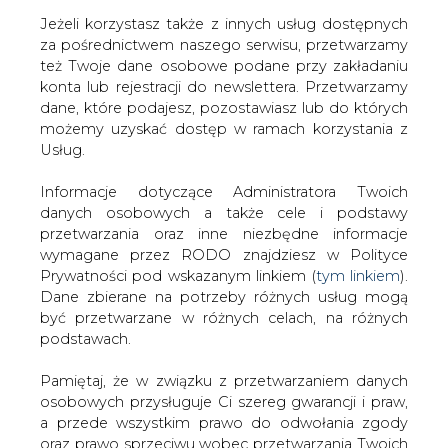
Jeżeli korzystasz także z innych usług dostępnych
za pośrednictwem naszego serwisu, przetwarzamy
też Twoje dane osobowe podane przy zakładaniu
konta lub rejestracji do newslettera. Przetwarzamy
Strona główna
/
RYNEK GAZU
/
Czy rozwiną się nowe
dane, które podajesz, pozostawiasz lub do których
technologie wytwarzania gazu
możemy uzyskać dostęp w ramach korzystania z
Usług.
2018-10-16 00:00
drukuj
Informacje dotyczące Administratora Twoich
skomentuj
danych osobowych a także cele i podstawy
udostępnij
:
przetwarzania oraz inne niezbędne informacje
wymagane przez RODO znajdziesz w Polityce
Prywatności pod wskazanym linkiem (
tym linkiem
).
Dane zbierane na potrzeby różnych usług mogą
być przetwarzane w różnych celach, na różnych
podstawach.
Pamiętaj, że w związku z przetwarzaniem danych
osobowych przysługuje Ci szereg gwarancji i praw,
a przede wszystkim prawo do odwołania zgody
oraz prawo sprzeciwu wobec przetwarzania Twoich