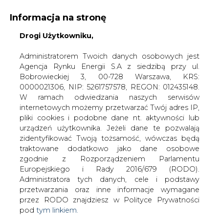
Informacja na stronę
Drogi Użytkowniku,
KONTAKT:
REDAKCJA@CIRE.PL
WYDAWCA PORTALU:
Administratorem Twoich danych osobowych jest
Agencja Rynku Energii S.A z siedzibą przy ul.
A
A
A
WIELKOŚĆ TEKSTU
WYSOKI KONTRAST
Bobrowieckiej 3, 00-728 Warszawa, KRS:
0000021306, NIP: 5261757578, REGON: 012435148.
ZALOGUJ SIĘ
W ramach odwiedzania naszych serwisów
internetowych możemy przetwarzać Twój adres IP,
pliki cookies i podobne dane nt. aktywności lub
urządzeń użytkownika. Jeżeli dane te pozwalają
zidentyfikować Twoją tożsamość, wówczas będą
traktowane dodatkowo jako dane osobowe
zgodnie z Rozporządzeniem Parlamentu
Europejskiego i Rady 2016/679 (RODO).
Administratora tych danych, cele i podstawy
przetwarzania oraz inne informacje wymagane
przez RODO znajdziesz w Polityce Prywatności
pod
tym linkiem.
WŁĄCZ CIRE.TV