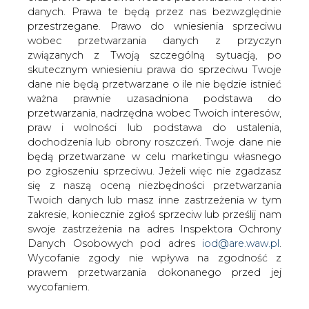
danych. Prawa te będą przez nas bezwzględnie
przestrzegane. Prawo do wniesienia sprzeciwu
Czy rozwiną się nowe technologie
wytwarzania gazu
wobec przetwarzania danych z przyczyn
związanych z Twoją szczególną sytuacją, po
skutecznym wniesieniu prawa do sprzeciwu Twoje
dane nie będą przetwarzane o ile nie będzie istnieć
ważna prawnie uzasadniona podstawa do
przetwarzania, nadrzędna wobec Twoich interesów,
praw i wolności lub podstawa do ustalenia,
Konsorcjum Gas for Climate
dochodzenia lub obrony roszczeń. Twoje dane nie
(stowarzyszenie siedmiu europejskich
będą przetwarzane w celu marketingu własnego
firm OSP) przedstawiło plan działania na
po zgłoszeniu sprzeciwu. Jeżeli więc nie zgadzasz
się z naszą oceną niezbędności przetwarzania
rzecz zwiększenia wykorzystania gazu
Twoich danych lub masz inne zastrzeżenia w tym
ekologicznego (biogazu lub innej formy
zakresie, koniecznie zgłoś sprzeciw lub prześlij nam
gazu ze źródeł OZE). Plany dotyczą
swoje zastrzeżenia na adres Inspektora Ochrony
częściowego zastąpienia gazu
Danych Osobowych pod adres
iod@are.waw.pl
.
kopalnego, wodorem lub innymi
Wycofanie zgody nie wpływa na zgodność z
formami gazu ze źródeł ekologicznych.
prawem przetwarzania dokonanego przed jej
Taka perspektywa może zmienić
wycofaniem.
sposób funkcjonowania operatorów
gazowych