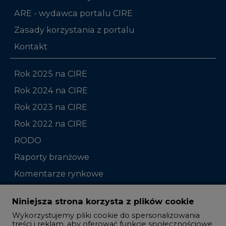
ARE - wydawca portalu CIRE
Zasady korzystania z portalu
Kontakt
Rok 2025 na CIRE
Rok 2024 na CIRE
Rok 2023 na CIRE
Rok 2022 na CIRE
RODO
Raporty branżowe
Komentarze rynkowe
Zmiany kadrowe na rynku
Niniejsza strona korzysta z plików cookie
Wykorzystujemy pliki cookie do spersonalizowania
Studio CIRE
treści i reklam, aby oferować funkcje społecznościowe