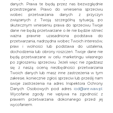
danych. Prawa te będą przez nas bezwzględnie
przestrzegane. Prawo do wniesienia sprzeciwu
MZA ogłasza przetarg na zakup
autobusów elektrycznych
wobec przetwarzania danych z przyczyn
związanych z Twoją szczególną sytuacją, po
skutecznym wniesieniu prawa do sprzeciwu Twoje
dane nie będą przetwarzane o ile nie będzie istnieć
ważna prawnie uzasadniona podstawa do
przetwarzania, nadrzędna wobec Twoich interesów,
praw i wolności lub podstawa do ustalenia,
Stołeczny urząd miast poinformował w
dochodzenia lub obrony roszczeń. Twoje dane nie
piątek o ogłoszeniu przez Miejskie
będą przetwarzane w celu marketingu własnego
Zakłady Autobusowe dużego przetargu
po zgłoszeniu sprzeciwu. Jeżeli więc nie zgadzasz
się z naszą oceną niezbędności przetwarzania
na zakup autobusów elektrycznych.
Twoich danych lub masz inne zastrzeżenia w tym
Oferty można składać do 5 grudnia.
zakresie, koniecznie zgłoś sprzeciw lub prześlij nam
Zamówienie obejmuje dostawę aż 130 elektrycznych
swoje zastrzeżenia na adres Inspektora Ochrony
autobusów przegubowych, a pierwsze z nich się pojawić
Danych Osobowych pod adres
iod@are.waw.pl
.
się na ulicach Warszawy jeszcze w 2019 roku. Jak
Wycofanie zgody nie wpływa na zgodność z
podkreśla stołeczny urząd miejski to jeden z
prawem przetwarzania dokonanego przed jej
największych europejskich przetargów na dostawę
wycofaniem.
elektrobusów i jeden z największych projektów w