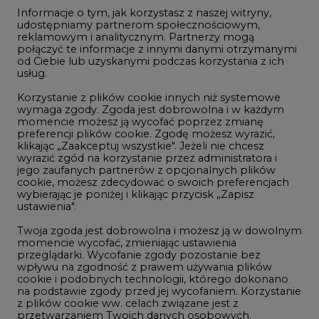
Informacje o tym, jak korzystasz z naszej witryny,
Gospodarka
udostępniamy partnerom społecznościowym,
reklamowym i analitycznym. Partnerzy mogą
Geopolityka
połączyć te informacje z innymi danymi otrzymanymi
LTE450
od Ciebie lub uzyskanymi podczas korzystania z ich
usług.
Korzystanie z plików cookie innych niż systemowe
Innowacje i AI
wymaga zgody. Zgoda jest dobrowolna i w każdym
momencie możesz ją wycofać poprzez zmianę
Telekomunikacja i IT
preferencji plików cookie. Zgodę możesz wyrazić,
klikając „Zaakceptuj wszystkie". Jeżeli nie chcesz
Handel emisjami CO2
wyrazić zgód na korzystanie przez administratora i
Wodór
jego zaufanych partnerów z opcjonalnych plików
cookie, możesz zdecydować o swoich preferencjach
Górnictwo
wybierając je poniżej i klikając przycisk „Zapisz
ustawienia".
Zmiany klimatyczne
Twoja zgoda jest dobrowolna i możesz ją w dowolnym
momencie wycofać, zmieniając ustawienia
przeglądarki. Wycofanie zgody pozostanie bez
Atom
wpływu na zgodność z prawem używania plików
Fotowoltaika
cookie i podobnych technologii, którego dokonano
na podstawie zgody przed jej wycofaniem. Korzystanie
Offshore wind
z plików cookie ww. celach związane jest z
przetwarzaniem Twoich danych osobowych.