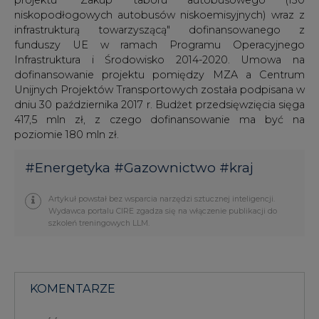
niskopodłogowych autobusów niskoemisyjnych) wraz z
infrastrukturą towarzyszącą" dofinansowanego z
funduszy UE w ramach Programu Operacyjnego
Infrastruktura i Środowisko 2014-2020. Umowa na
dofinansowanie projektu pomiędzy MZA a Centrum
Unijnych Projektów Transportowych została podpisana w
dniu 30 października 2017 r. Budżet przedsięwzięcia sięga
417,5 mln zł, z czego dofinansowanie ma być na
poziomie 180 mln zł.
#
Energetyka
#
Gazownictwo
#
kraj
Artykuł powstał bez wsparcia narzędzi sztucznej inteligencji.
Wydawca portalu CIRE zgadza się na włączenie publikacji do
szkoleń treningowych LLM.
KOMENTARZE