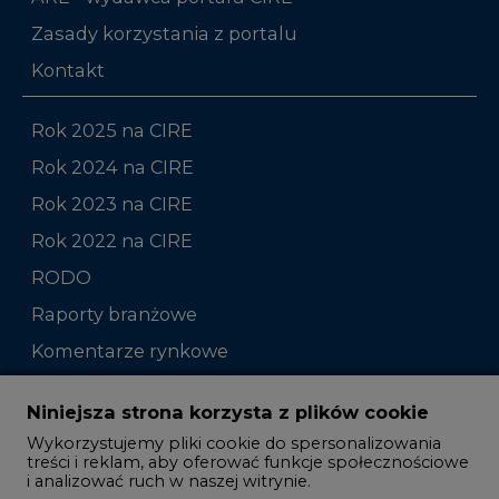
Zasady korzystania z portalu
Kontakt
Rok 2025 na CIRE
Rok 2024 na CIRE
Rok 2023 na CIRE
Rok 2022 na CIRE
RODO
Raporty branżowe
Komentarze rynkowe
Zmiany kadrowe na rynku
Niniejsza strona korzysta z plików cookie
Wykorzystujemy pliki cookie do spersonalizowania
Studio CIRE
treści i reklam, aby oferować funkcje społecznościowe
i analizować ruch w naszej witrynie.
Rozmowy o energetyce