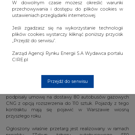
dziedzinie elektromobilności. Jednocześnie urzędnicy
W dowolnym czasie możesz określić warunki
deklarują, że po zakończeniu jego realizacji z Traktu
przechowywania i dostępu do plików cookies w
Królewskiego znikną ostatnie autobusy zasilane olejem
ustawieniach przeglądarki internetowej.
napędowym.
Jeśli zgadzasz się na wykorzystanie technologii
Ogłoszony właśnie przetarg jest już czwartym
plików cookies wystarczy kliknąć poniższy przycisk
postępowaniem na dostawę autobusów elektrycznych
„Przejdź do serwisu”.
dla MZA. Pierwszy z nich, w którym wybrano ofertę
Solarisa, rozstrzygnięto w 2014 r. Kolejny - w roku 2016 -
Zarząd Agencji Rynku Energii S.A Wydawca portalu
wygrało konsorcjum Ursus Bus oraz AMZ-Kutno, a
CIRE.pl
następny w 2017 r. wygrał kolejny raz Solaris.
Dotychczas na ulice Warszawy wyjechało 30 autobusów
Przejdź do serwisu
elektrycznych, 4 pojazdy z napędem hybrydowym i 35
gazowym. Latem Miejskie Zakłady Autobusowe
podpisały umowę na dostawy 80 autobusów gazowych
CNG z opcją rozszerzenia do 110 sztuk. Pojazdy z tego
kontraktu mają się pojawić w Warszawie wiosną
przyszłego roku.
Ogłoszony właśnie przetarg jest realizowany w ramach
projektu "Zakup taboru autobusowego (130