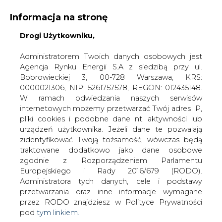
Informacja na stronę
Drogi Użytkowniku,
KONTAKT:
REDAKCJA@CIRE.PL
WYDAWCA PORTALU:
Administratorem Twoich danych osobowych jest
Agencja Rynku Energii S.A z siedzibą przy ul.
A
A
A
WIELKOŚĆ TEKSTU
WYSOKI KONTRAST
Bobrowieckiej 3, 00-728 Warszawa, KRS:
0000021306, NIP: 5261757578, REGON: 012435148.
ZALOGUJ SIĘ
W ramach odwiedzania naszych serwisów
internetowych możemy przetwarzać Twój adres IP,
pliki cookies i podobne dane nt. aktywności lub
urządzeń użytkownika. Jeżeli dane te pozwalają
zidentyfikować Twoją tożsamość, wówczas będą
traktowane dodatkowo jako dane osobowe
zgodnie z Rozporządzeniem Parlamentu
Europejskiego i Rady 2016/679 (RODO).
Administratora tych danych, cele i podstawy
przetwarzania oraz inne informacje wymagane
przez RODO znajdziesz w Polityce Prywatności
pod
tym linkiem.
WŁĄCZ CIRE.TV