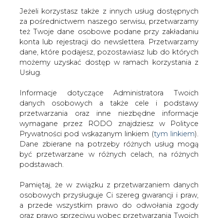
Jeżeli korzystasz także z innych usług dostępnych
za pośrednictwem naszego serwisu, przetwarzamy
też Twoje dane osobowe podane przy zakładaniu
konta lub rejestracji do newslettera. Przetwarzamy
Strona główna
/
RYNEK GAZU
/
MZA ogłasza przetarg
dane, które podajesz, pozostawiasz lub do których
na zakup autobusów elektrycznych
możemy uzyskać dostęp w ramach korzystania z
Usług.
2018-10-19 00:00
drukuj
Informacje dotyczące Administratora Twoich
skomentuj
danych osobowych a także cele i podstawy
udostępnij
:
przetwarzania oraz inne niezbędne informacje
wymagane przez RODO znajdziesz w Polityce
Prywatności pod wskazanym linkiem (
tym linkiem
).
Dane zbierane na potrzeby różnych usług mogą
być przetwarzane w różnych celach, na różnych
podstawach.
Pamiętaj, że w związku z przetwarzaniem danych
osobowych przysługuje Ci szereg gwarancji i praw,
a przede wszystkim prawo do odwołania zgody
oraz prawo sprzeciwu wobec przetwarzania Twoich