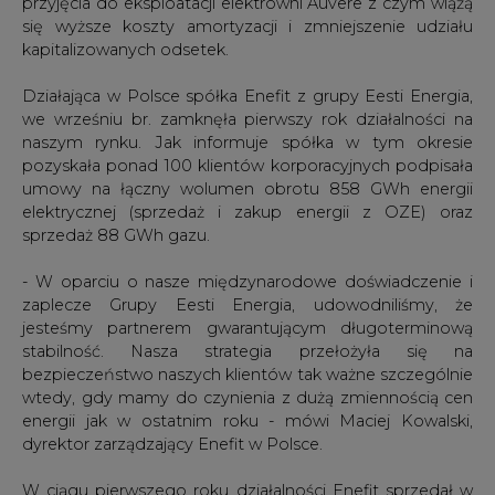
przyjęcia do eksploatacji elektrowni Auvere z czym wiążą
się wyższe koszty amortyzacji i zmniejszenie udziału
kapitalizowanych odsetek.
Działająca w Polsce spółka Enefit z grupy Eesti Energia,
we wrześniu br. zamknęła pierwszy rok działalności na
naszym rynku. Jak informuje spółka w tym okresie
pozyskała ponad 100 klientów korporacyjnych podpisała
umowy na łączny wolumen obrotu 858 GWh energii
elektrycznej (sprzedaż i zakup energii z OZE) oraz
sprzedaż 88 GWh gazu.
- W oparciu o nasze międzynarodowe doświadczenie i
zaplecze Grupy Eesti Energia, udowodniliśmy, że
jesteśmy partnerem gwarantującym długoterminową
stabilność. Nasza strategia przełożyła się na
bezpieczeństwo naszych klientów tak ważne szczególnie
wtedy, gdy mamy do czynienia z dużą zmiennością cen
energii jak w ostatnim roku - mówi Maciej Kowalski,
dyrektor zarządzający Enefit w Polsce.
W ciągu pierwszego roku działalności Enefit sprzedał w