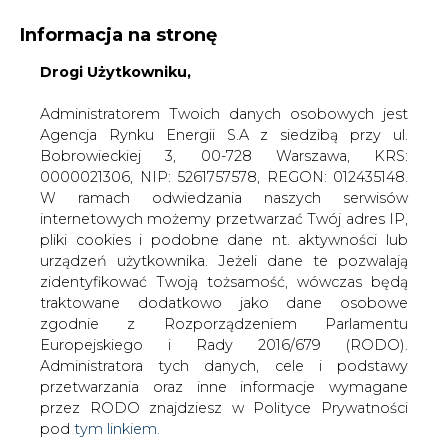
Informacja na stronę
Drogi Użytkowniku,
KONTAKT:
REDAKCJA@CIRE.PL
WYDAWCA PORTALU:
Administratorem Twoich danych osobowych jest
Agencja Rynku Energii S.A z siedzibą przy ul.
A
A
A
WIELKOŚĆ TEKSTU
WYSOKI KONTRAST
Bobrowieckiej 3, 00-728 Warszawa, KRS:
0000021306, NIP: 5261757578, REGON: 012435148.
ZALOGUJ SIĘ
W ramach odwiedzania naszych serwisów
internetowych możemy przetwarzać Twój adres IP,
pliki cookies i podobne dane nt. aktywności lub
urządzeń użytkownika. Jeżeli dane te pozwalają
zidentyfikować Twoją tożsamość, wówczas będą
traktowane dodatkowo jako dane osobowe
zgodnie z Rozporządzeniem Parlamentu
Europejskiego i Rady 2016/679 (RODO).
Administratora tych danych, cele i podstawy
przetwarzania oraz inne informacje wymagane
przez RODO znajdziesz w Polityce Prywatności
pod
tym linkiem.
WŁĄCZ CIRE.TV