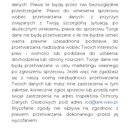
danych. Prawa te będą przez nas bezwzględnie
przestrzegane. Prawo do wniesienia sprzeciwu
Przychody Grupy Eesti Energia
ostro w górę, ale z zyskami gorzej
wobec przetwarzania danych z przyczyn
związanych z Twoją szczególną sytuacją, po
skutecznym wniesieniu prawa do sprzeciwu Twoje
dane nie będą przetwarzane o ile nie będzie istnieć
ważna prawnie uzasadniona podstawa do
przetwarzania, nadrzędna wobec Twoich interesów,
praw i wolności lub podstawa do ustalenia,
W trzecim kwartale 2018 roku przychody
dochodzenia lub obrony roszczeń. Twoje dane nie
ze sprzedaży, działającego również w
będą przetwarzane w celu marketingu własnego
po zgłoszeniu sprzeciwu. Jeżeli więc nie zgadzasz
Polsce, estońskiego koncernu
się z naszą oceną niezbędności przetwarzania
energetycznego Eesti Energia wzrosły o
Twoich danych lub masz inne zastrzeżenia w tym
około 27 proc. Jednak wzrost wyniku
zakresie, koniecznie zgłoś sprzeciw lub prześlij nam
EBITDA nie był już tak spektakularny, a
swoje zastrzeżenia na adres Inspektora Ochrony
zysku netto spadał o prawie o 33 proc.
Danych Osobowych pod adres
iod@are.waw.pl
.
Wycofanie zgody nie wpływa na zgodność z
Przychody ze sprzedaży estońskiego koncernu
prawem przetwarzania dokonanego przed jej
energetycznego Eesti Energia w trzecim kwartale 2018
wycofaniem.
roku wyniosły 199,7 mln euro i były o 26,7 proc. wyższe niż
w alogicznym okresie ubiegłego roku.