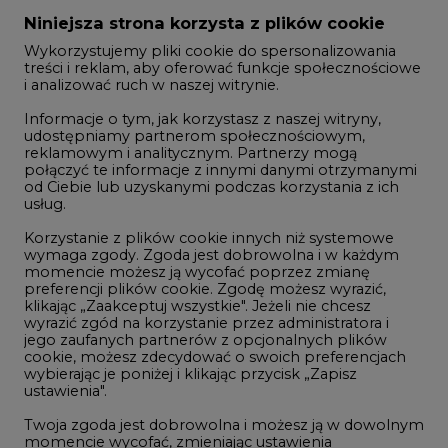
Zmiany kadrowe na rynku
Niniejsza strona korzysta z plików cookie
Wykorzystujemy pliki cookie do spersonalizowania
Studio CIRE
treści i reklam, aby oferować funkcje społecznościowe
i analizować ruch w naszej witrynie.
Rozmowy o energetyce
Informacje o tym, jak korzystasz z naszej witryny,
Gospodarka
udostępniamy partnerom społecznościowym,
reklamowym i analitycznym. Partnerzy mogą
Geopolityka
połączyć te informacje z innymi danymi otrzymanymi
LTE450
od Ciebie lub uzyskanymi podczas korzystania z ich
usług.
Korzystanie z plików cookie innych niż systemowe
Innowacje i AI
wymaga zgody. Zgoda jest dobrowolna i w każdym
momencie możesz ją wycofać poprzez zmianę
Telekomunikacja i IT
preferencji plików cookie. Zgodę możesz wyrazić,
klikając „Zaakceptuj wszystkie". Jeżeli nie chcesz
Handel emisjami CO2
wyrazić zgód na korzystanie przez administratora i
Wodór
jego zaufanych partnerów z opcjonalnych plików
cookie, możesz zdecydować o swoich preferencjach
Górnictwo
wybierając je poniżej i klikając przycisk „Zapisz
ustawienia".
Zmiany klimatyczne
Twoja zgoda jest dobrowolna i możesz ją w dowolnym
momencie wycofać, zmieniając ustawienia