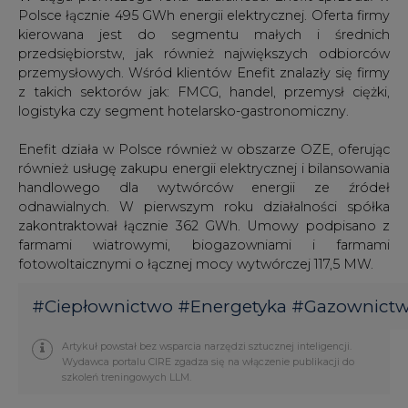
Polsce łącznie 495 GWh energii elektrycznej. Oferta firmy
kierowana jest do segmentu małych i średnich
przedsiębiorstw, jak również największych odbiorców
przemysłowych. Wśród klientów Enefit znalazły się firmy
z takich sektorów jak: FMCG, handel, przemysł ciężki,
logistyka czy segment hotelarsko-gastronomiczny.
Enefit działa w Polsce również w obszarze OZE, oferując
również usługę zakupu energii elektrycznej i bilansowania
handlowego dla wytwórców energii ze źródeł
odnawialnych. W pierwszym roku działalności spółka
zakontraktował łącznie 362 GWh. Umowy podpisano z
farmami wiatrowymi, biogazowniami i farmami
fotowoltaicznymi o łącznej mocy wytwórczej 117,5 MW.
#
Ciepłownictwo
#
Energetyka
#
Gazownict
Artykuł powstał bez wsparcia narzędzi sztucznej inteligencji.
Wydawca portalu CIRE zgadza się na włączenie publikacji do
szkoleń treningowych LLM.