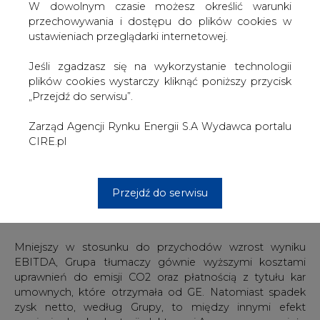
W dowolnym czasie możesz określić warunki
przechowywania i dostępu do plików cookies w
Wynik EBITDA grupy w trzecim kwartale wzrósł o 8,1
ustawieniach przeglądarki internetowej.
proc. i osiągnął poziom EUR 58,4 mln euro. Jednak zysk
netto spadał aż o 32,8 proc. do 10,9 mln euro.
Jeśli zgadzasz się na wykorzystanie technologii
plików cookies wystarczy kliknąć poniższy przycisk
Jak wynika z informacji Grupy wzrost przychodów Eesti
„Przejdź do serwisu”.
Energia w trzecim kwartale nastąpił głównie w
segmencie elektroenergetycznym. Przychody ze
Zarząd Agencji Rynku Energii S.A Wydawca portalu
sprzedaży ropy łupkowej również wzrosły, podczas gdy
CIRE.pl
przychody z dystrybucji nieznacznie spadły. Segmenty
energii elektrycznej i oleju łupkowego były wspierane
przez wyższe ceny rynkowe dla produktów końcowych,
natomiast na segment dystrybucji wpływ miały obniżki
Przejdź do serwisu
taryf, które zostały wprowadzone w lipcu i listopadzie
ubiegłego roku.
Mniejszy w stosunku do przychodów wzrost wyniku
EBITDA, Grupa tłumaczy gównie wyższymi kosztami
uprawnień do emisji CO2 oraz płatnością z tytułu kar
umownych, które otrzymała od GE. Natomiast spadek
zysk netto, według Grupy, to między innymi efekt