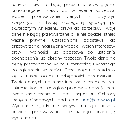
danych. Prawa te będą przez nas bezwzględnie
przestrzegane. Prawo do wniesienia sprzeciwu
Szefczovicz: COP24 testem dla
globalnej społeczności
wobec przetwarzania danych z przyczyn
związanych z Twoją szczególną sytuacją, po
skutecznym wniesieniu prawa do sprzeciwu Twoje
dane nie będą przetwarzane o ile nie będzie istnieć
ważna prawnie uzasadniona podstawa do
przetwarzania, nadrzędna wobec Twoich interesów,
praw i wolności lub podstawa do ustalenia,
Szczyt klimatyczny ONZ w Katowicach
dochodzenia lub obrony roszczeń. Twoje dane nie
jest testem dla globalnej społeczności -
będą przetwarzane w celu marketingu własnego
po zgłoszeniu sprzeciwu. Jeżeli więc nie zgadzasz
ocenił we wtorek wiceszef Komisji
się z naszą oceną niezbędności przetwarzania
Europejskiej, komisarz ds. unii
Twoich danych lub masz inne zastrzeżenia w tym
energetycznej Marosz Szefczovicz.
zakresie, koniecznie zgłoś sprzeciw lub prześlij nam
Podkreślił konieczność uzgodnienia w Katowicach
swoje zastrzeżenia na adres Inspektora Ochrony
rzetelnych zasad - aby można było spędzić tegoroczne
Danych Osobowych pod adres
iod@are.waw.pl
.
Święta w świadomości, że zrobiono wszystko, aby
Wycofanie zgody nie wpływa na zgodność z
Porozumienie paryskie zostało odpowiednio wdrożone.
prawem przetwarzania dokonanego przed jej
wycofaniem.
Podczas wtorkowej konferencji prasowej - wspólnej z