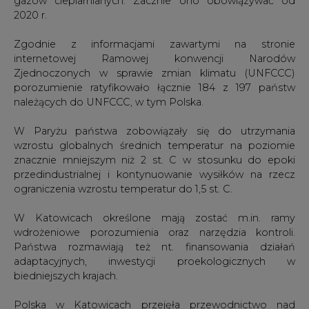
gazów cieplarnianych. Zacznie ono obowiązywać od
2020 r.
Zgodnie z informacjami zawartymi na stronie
internetowej Ramowej konwencji Narodów
Zjednoczonych w sprawie zmian klimatu (UNFCCC)
porozumienie ratyfikowało łącznie 184 z 197 państw
należących do UNFCCC, w tym Polska.
W Paryżu państwa zobowiązały się do utrzymania
wzrostu globalnych średnich temperatur na poziomie
znacznie mniejszym niż 2 st. C w stosunku do epoki
przedindustrialnej i kontynuowanie wysiłków na rzecz
ograniczenia wzrostu temperatur do 1,5 st. C.
W Katowicach określone mają zostać m.in. ramy
wdrożeniowe porozumienia oraz narzędzia kontroli.
Państwa rozmawiają też nt. finansowania działań
adaptacyjnych, inwestycji proekologicznych w
biedniejszych krajach.
Polska w Katowicach przejęła przewodnictwo nad