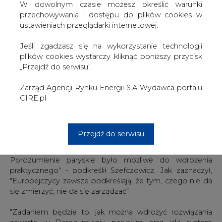
ministrem inwestycji i rozwoju Jerzym Kwiecińskim -
W dowolnym czasie możesz określić warunki
Szefczovicz akcentował, że katowickie wydarzenie
przechowywania i dostępu do plików cookies w
zmienia przyszłość nie tylko tego regionu, Europy, ale
ustawieniach przeglądarki internetowej.
też, jak cały świat będzie wyglądał w ciągu kolejnych
dziesięcioleci.
Jeśli zgadzasz się na wykorzystanie technologii
plików cookies wystarczy kliknąć poniższy przycisk
"To wydarzenie jest testem dla globalnej społeczności.
„Przejdź do serwisu”.
Musimy uzyskać dobre, rzetelne rezultaty. Potrzebujemy
przy tym wsparcia Komisji Europejskiej, aby zapewnić
Zarząd Agencji Rynku Energii S.A Wydawca portalu
uzgodnienie rzetelnych zasad - abyśmy mogli pojechać
CIRE.pl
na Święta do domu wiedząc, że zrobiliśmy wszystko, by
Porozumienie paryskie zostało odpowiednio wdrożone"
- mówił komisarz UE ds. unii energetycznej.
Przejdź do serwisu
"Polska prezydencja negocjuje, jak sprawić, aby
Porozumienie paryskie było możliwe do wdrożenia
praktycznego" - podkreślił Szefczowicz. Jak zaznaczył,
"Europejczycy zawsze podkreślają, że tym, czego nie da
się zmierzyć, nie da się zarządzać".
"Zadaniem będzie to, jak można wdrożyć rozwiązania