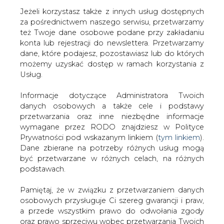
Jeżeli korzystasz także z innych usług dostępnych
za pośrednictwem naszego serwisu, przetwarzamy
też Twoje dane osobowe podane przy zakładaniu
konta lub rejestracji do newslettera. Przetwarzamy
Strona główna
/
RYNEK GAZU
/
Szefczovicz: COP24
dane, które podajesz, pozostawiasz lub do których
testem dla globalnej społeczności
możemy uzyskać dostęp w ramach korzystania z
Usług.
2018-12-04 00:00
drukuj
Informacje dotyczące Administratora Twoich
skomentuj
danych osobowych a także cele i podstawy
udostępnij
:
przetwarzania oraz inne niezbędne informacje
wymagane przez RODO znajdziesz w Polityce
Prywatności pod wskazanym linkiem (
tym linkiem
).
Dane zbierane na potrzeby różnych usług mogą
być przetwarzane w różnych celach, na różnych
podstawach.
Pamiętaj, że w związku z przetwarzaniem danych
osobowych przysługuje Ci szereg gwarancji i praw,
a przede wszystkim prawo do odwołania zgody
oraz prawo sprzeciwu wobec przetwarzania Twoich