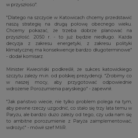
w przyszłości".
"Dlatego na szczycie w Katowicach chcemy przedstawić
naszą strategię na drugą połowę obecnego wieku.
Chcemy pokazać, że trzeba dobrze planować na
przyszłość. 2050 r. - to już będzie niedługo. Każda
decyzja z zakresu energetyki, z zakresu polityki
klimatycznej ma konsekwencje bardzo długoterminowe"
- dodał komisarz.
Minister Kwieciński podkreślił, że sukces katowickiego
szczytu zależy m.in. od polskiej prezydencji. "Zrobimy co
w naszej mocy, aby przygotować odpowiednie
wdrożenie Porozumienia paryskiego" - zapewnił.
"Jak państwo wiecie, nie tylko problem polega na tym,
aby pewne rzeczy uzgodnić, co stało się trzy lata temu w
Paryżu, ale bardzo dużo zależy od tego, czy uda nam się
to ambitne porozumienie z Paryża zaimplementować,
wdrożyć" - mówił szef MIiR.