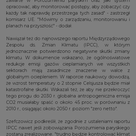
zawarte w Porozumieniu paryskim oraz jaki system
opracować, aby monitorować postępy, aby zobaczyć czy
każdy tak naprawdę przestrzega tych zasad" - zastrzegł
komisarz UE. "Mówimy o zarządzaniu, monitorowaniu i
planach na przyszłość" - dodał.
Nawiązał też do najnowszego raportu Międzyrządowego
Zespołu ds. Zmian Klimatu (IPCC), w którym
jednoznacznie potwierdzono negatywne skutki zmiany
klimatu. W dokumencie wskazano, że ogólnoświatowe
redukcje emisji gazów cieplarnianych we wszystkich
sektorach mają zasadnicze znaczenie w walce z
globalnym ociepleniem. W raporcie naukowcy dowodzą,
że wzrost temperatury o 2 stopnie Celsjusza będzie miał
katastrofalne skutki. Wskazali też, że aby nie przekroczyć
tego progu do 2030 r. globalna antropogeniczna emisja
CO2 musiałaby spaść o około 45 proc. w porównaniu z
2010 r., osiągając około 2050 r. poziom "zero netto".
Szefczowicz podkreślił, że zgodnie z ustaleniami raportu
IPCC nawet jeśli zobowiązania Porozumienia paryskiego
zostaną zrealizowane, "trudno będzie kontrolować klimat