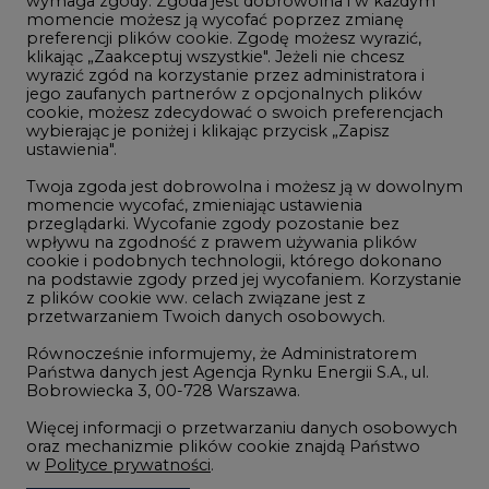
wymaga zgody. Zgoda jest dobrowolna i w każdym
momencie możesz ją wycofać poprzez zmianę
Telekomunikacja i IT
preferencji plików cookie. Zgodę możesz wyrazić,
klikając „Zaakceptuj wszystkie". Jeżeli nie chcesz
Handel emisjami CO2
wyrazić zgód na korzystanie przez administratora i
Wodór
jego zaufanych partnerów z opcjonalnych plików
cookie, możesz zdecydować o swoich preferencjach
Górnictwo
wybierając je poniżej i klikając przycisk „Zapisz
ustawienia".
Zmiany klimatyczne
Twoja zgoda jest dobrowolna i możesz ją w dowolnym
momencie wycofać, zmieniając ustawienia
przeglądarki. Wycofanie zgody pozostanie bez
Atom
wpływu na zgodność z prawem używania plików
Fotowoltaika
cookie i podobnych technologii, którego dokonano
na podstawie zgody przed jej wycofaniem. Korzystanie
Offshore wind
z plików cookie ww. celach związane jest z
przetwarzaniem Twoich danych osobowych.
Magazyny energii
Równocześnie informujemy, że Administratorem
Zielone samorządy
Państwa danych jest Agencja Rynku Energii S.A., ul.
Bobrowiecka 3, 00-728 Warszawa.
Zielona gospodarka
Więcej informacji o przetwarzaniu danych osobowych
oraz mechanizmie plików cookie znajdą Państwo
w
Polityce prywatności
.