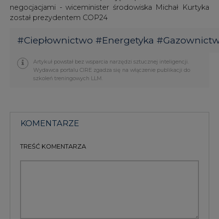
negocjacjami - wiceminister środowiska Michał Kurtyka
został prezydentem COP24
#
Ciepłownictwo
#
Energetyka
#
Gazownict
Artykuł powstał bez wsparcia narzędzi sztucznej inteligencji.
Wydawca portalu CIRE zgadza się na włączenie publikacji do
szkoleń treningowych LLM.
KOMENTARZE
TREŚĆ KOMENTARZA