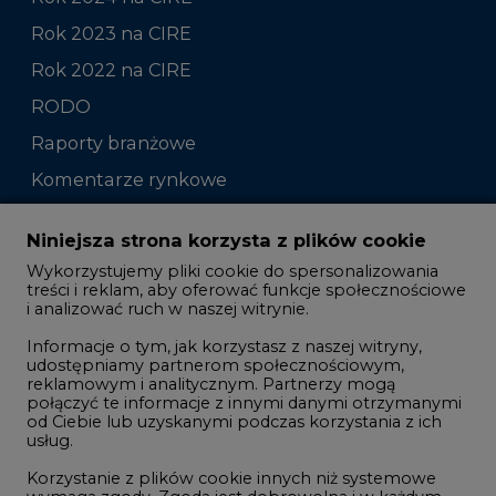
Rok 2023 na CIRE
Rok 2022 na CIRE
RODO
Raporty branżowe
Komentarze rynkowe
Zmiany kadrowe na rynku
Niniejsza strona korzysta z plików cookie
Wykorzystujemy pliki cookie do spersonalizowania
Studio CIRE
treści i reklam, aby oferować funkcje społecznościowe
i analizować ruch w naszej witrynie.
Rozmowy o energetyce
Informacje o tym, jak korzystasz z naszej witryny,
Gospodarka
udostępniamy partnerom społecznościowym,
reklamowym i analitycznym. Partnerzy mogą
Geopolityka
połączyć te informacje z innymi danymi otrzymanymi
LTE450
od Ciebie lub uzyskanymi podczas korzystania z ich
usług.
Korzystanie z plików cookie innych niż systemowe
Innowacje i AI