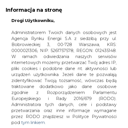
Informacja na stronę
Drogi Użytkowniku,
KONTAKT:
REDAKCJA@CIRE.PL
WYDAWCA PORTALU:
Administratorem Twoich danych osobowych jest
Agencja Rynku Energii S.A z siedzibą przy ul.
A
A
A
WIELKOŚĆ TEKSTU
WYSOKI KONTRAST
Bobrowieckiej 3, 00-728 Warszawa, KRS:
0000021306, NIP: 5261757578, REGON: 012435148.
ZALOGUJ SIĘ
W ramach odwiedzania naszych serwisów
internetowych możemy przetwarzać Twój adres IP,
pliki cookies i podobne dane nt. aktywności lub
urządzeń użytkownika. Jeżeli dane te pozwalają
zidentyfikować Twoją tożsamość, wówczas będą
traktowane dodatkowo jako dane osobowe
zgodnie z Rozporządzeniem Parlamentu
Europejskiego i Rady 2016/679 (RODO).
Administratora tych danych, cele i podstawy
przetwarzania oraz inne informacje wymagane
przez RODO znajdziesz w Polityce Prywatności
pod
tym linkiem.
WŁĄCZ CIRE.TV