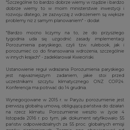
"Szczególnie to bardzo dobrze wiemy w rządzie i bardzo
dobrze wiemy to w moim ministerstwie inwestycji i
rozwoju dlatego, że zazwyczaj z wdrożeniem są większe
problemy niż z samym planowaniem" - dodał.
"Bardzo mocno liczymy na to, że do przyszłego
tygodnia uda się uzgodnić zasady implementacji
Porozumienia paryskiego, czyli tzw. rulebook, jak i
porozumieć co do finansowania wdrożenia, szczególnie
w innych krajach" - zadeklarował Kwieciński.
Ustanowienie reguł wdrażania Porozumienia paryskiego
jest najważniejszym zadaniem, jakie stoi przed
uczestnikami szczytu klimatycznego ONZ COP24.
Konferencja ma potrwać do 14 grudnia.
Wynegocjowane w 2015 r. w Paryżu porozumienie jest
pierwszą globalną umową, obligującą państwa do działań
na rzecz klimatu. Porozumienie weszło w życie 4
listopada 2016 r. po tym, jak dokument ratyfikowało 55
państw odpowiedzialnych za 55 proc. globalnych emisji