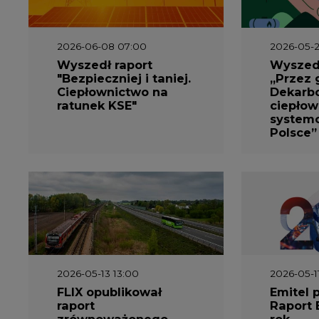
2026-06-08 07:00
2026-05-2
Wyszedł raport
Wyszedł
"Bezpieczniej i taniej.
„Przez 
Ciepłownictwo na
Dekarbo
ratunek KSE"
ciepłow
system
Polsce”
2026-05-13 13:00
2026-05-1
FLIX opublikował
Emitel 
raport
Raport 
zrównoważonego
rok
rozwoju 2025