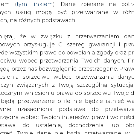
nych usług mogą być przetwarzane w róż
ników. Nie był to pracownik Gaz-
ach, na różnych podstawach.
 wypadku są obecnie badane -
y Gaz-Systemu Mariusz Kozłowski.
iętaj, że w związku z przetwarzaniem da
bowych przysługuje Ci szereg gwarancji i pra
e i bliskim ofiary" - dodał Kozłowski.
ede wszystkim prawo do odwołania zgody oraz p
zeciwu wobec przetwarzania Twoich danych. P
licji w Przemyślu Damian Brzyski, do wypadku do
będą przez nas bezwzględnie przestrzegane. Praw
esienia sprzeciwu wobec przetwarzania dany
yczyn związanych z Twoją szczególną sytuacją
jeden zginął na miejscu. Na miejscu wypadku w
tecznym wniesieniu prawa do sprzeciwu Twoje 
. Nie potwierdzam, że na miejscu doszło do wyb
 będą przetwarzane o ile nie będzie istnieć w
wnie uzasadniona podstawa do przetwarza
rzędna wobec Twoich interesów, praw i wolności
packich strażaków Marcin Betleja, strażacy, kt
stawa do ustalenia, dochodzenia lub ob
 w reanimacji ok. 50-letniego mężczyzny. "Lek
zczeń. Twoje dane nie będą przetwarzane w 
 powiedział.
ketingu własnego po zgłoszeniu sprzeciwu. Je