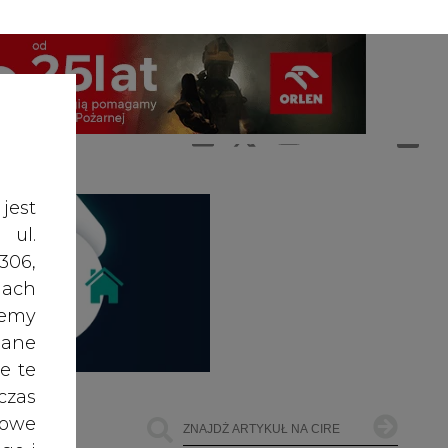
A
A
ZALOGUJ SIĘ
ŚĆ TEKSTU
A
jest
 ul.
306,
ach
żemy
dane
e te
czas
owe
go i
cele