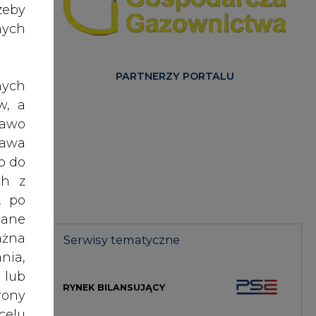
nych
PARTNERZY PORTALU
nych
w, a
rawo
rawa
szło
o do
ch z
, po
ciąż
dane
uchu
ażna
Serwisy tematyczne
nia,
 lub
órzy
RYNEK BILANSUJĄCY
rony
arz,
celu
żeli
GŁOS ENEI