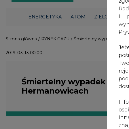
i p
ENERGETYKA
ATOM
ZIELONA GO
wy
Pry
Strona główna
/
RYNEK GAZU
/
Śmiertelny wypadek prz
Jeż
2019-03-13 00:00
poś
Two
rej
pod
Śmiertelny wypadek przy
dos
Hermanowicach
Inf
oso
inn
zna
lin
W środę w czasie prac przy budow