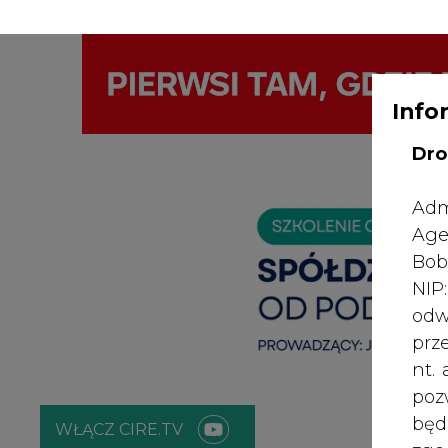
Info
WYDAWCA PO
KONTAKT:
REDAKCJA@CIRE.PL
Dro
Adm
Age
Bob
NI
odw
prz
nt.
poz
bę
WŁĄCZ CIRE.TV
zgo
Rad