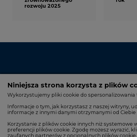
Niniejsza strona korzysta z plików c
Wykorzystujemy pliki cookie do spersonalizowania t
Informacje o tym, jak korzystasz z naszej witryny
informacje z innymi danymi otrzymanymi od Ciebie 
CIRE - kim jesteśmy
Rok 2025 na CIRE
Reklamuj się na CIRE
Rok 2024 na CIRE
Korzystanie z plików cookie innych niż systemow
preferencji plików cookie. Zgodę możesz wyrazić, kli
Patronat medialny CIRE
Rok 2023 na CIRE
zaufanych partnerów z opcjonalnych plików cookie, 
ARE - wydawca portalu CIRE
Rok 2022 na CIRE
Twoja zgoda jest dobrowolna i możesz ją w dowoln