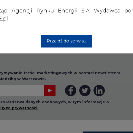
ząd Agencji Rynku Energii S.A Wydawca por
.pl
Przejdź do serwisu
rzymywanie treści marketingowych w postaci newslettera
 siedzibą w Warszawie.
 nas Państwa danych osobowych, w tym informacje o
lityce prywatności.
wszystkie artykuły