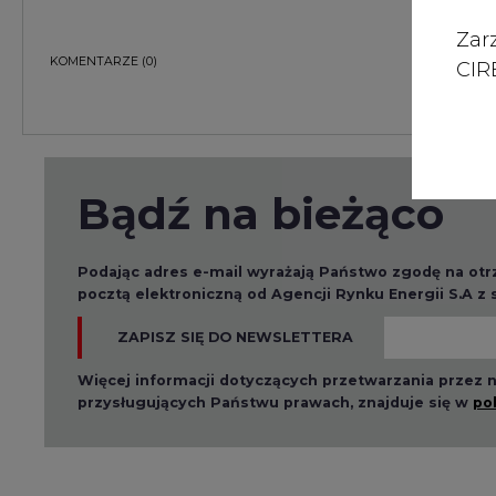
Zar
KOMENTARZE
(0)
CIRE
Bądź na bieżąco
Podając adres e-mail wyrażają Państwo zgodę na ot
pocztą elektroniczną od Agencji Rynku Energii S.A z
ZAPISZ SIĘ DO NEWSLETTERA
Więcej informacji dotyczących przetwarzania przez
przysługujących Państwu prawach, znajduje się w
po
Raporty branżowe