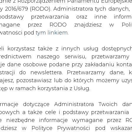
odstawy przetwarzania oraz inne inform
SPODARKA
ZMIANY KADROWE NA RYNKU
CIEP
magane przez RODO znajdziesz w Polit
watności pod
tym linkiem.
y budowie gazociągu w Hermanowicach
eli korzystasz także z innych usług dostępnyc
drukuj
skomentuj
udostępnij
:
rednictwem naszego serwisu, przetwarzamy
je dane osobowe podane przy zakładaniu konta
estracji do newslettera. Przetwarzamy dane, k
ajesz, pozostawiasz lub do których możemy uzy
 budowie gazociągu w
tęp w ramach korzystania z Usług.
ormacje dotyczące Administratora Twoich da
bowych a także cele i podstawy przetwarzania 
e niezbędne informacje wymagane przez 
jdziesz w Polityce Prywatności pod wskaz
kiem (
tym linkiem
). Dane zbierane na potr
ie gazociągu w Hermanowicach