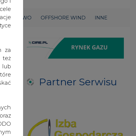
acje
ŁOWNICTWO
OFFSHORE WIND
INNE
yce
h za
 też
 lub
tóre
Partner Serwisu
skać
nych
oraz
RODO
anym
zeby