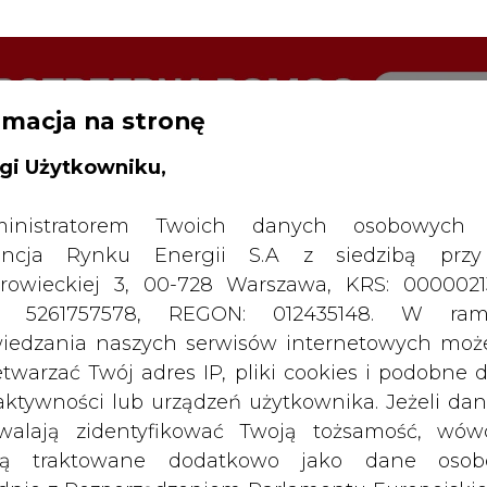
rmacja na stronę
RTALU:
WIELKO
WYSOKI KONTRAST
gi Użytkowniku,
inistratorem Twoich danych osobowych 
ncja Rynku Energii S.A z siedzibą przy
rowieckiej 3, 00-728 Warszawa, KRS: 0000021
P: 5261757578, REGON: 012435148. W ram
iedzania naszych serwisów internetowych mo
etwarzać Twój adres IP, pliki cookies i podobne 
 aktywności lub urządzeń użytkownika. Jeżeli dan
walają zidentyfikować Twoją tożsamość, wów
dą traktowane dodatkowo jako dane osob
dnie z Rozporządzeniem Parlamentu Europejskie
y 2016/679 (RODO). Administratora tych danych, 