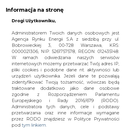
Informacja na stronę
Drogi Użytkowniku,
KONTAKT:
REDAKCJA@CIRE.PL
WYDAWCA PORTALU:
Administratorem Twoich danych osobowych jest
Agencja Rynku Energii S.A z siedzibą przy ul.
A
A
A
WIELKOŚĆ TEKSTU
WYSOKI KONTRAST
Bobrowieckiej 3, 00-728 Warszawa, KRS:
0000021306, NIP: 5261757578, REGON: 012435148.
ZALOGUJ SIĘ
W ramach odwiedzania naszych serwisów
internetowych możemy przetwarzać Twój adres IP,
pliki cookies i podobne dane nt. aktywności lub
urządzeń użytkownika. Jeżeli dane te pozwalają
zidentyfikować Twoją tożsamość, wówczas będą
traktowane dodatkowo jako dane osobowe
zgodnie z Rozporządzeniem Parlamentu
Europejskiego i Rady 2016/679 (RODO).
Administratora tych danych, cele i podstawy
przetwarzania oraz inne informacje wymagane
przez RODO znajdziesz w Polityce Prywatności
pod
tym linkiem.
WŁĄCZ CIRE.TV