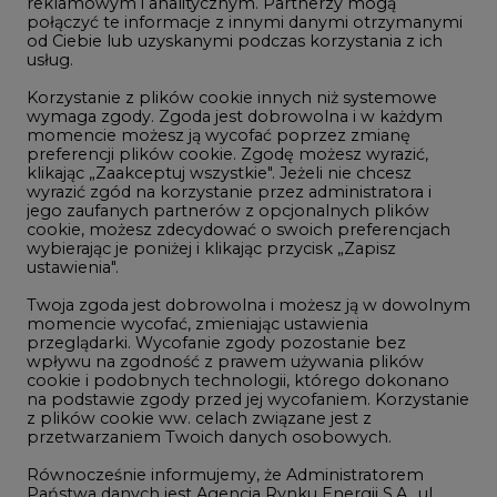
reklamowym i analitycznym. Partnerzy mogą
Geopolityka
połączyć te informacje z innymi danymi otrzymanymi
LTE450
od Ciebie lub uzyskanymi podczas korzystania z ich
usług.
Korzystanie z plików cookie innych niż systemowe
Innowacje i AI
wymaga zgody. Zgoda jest dobrowolna i w każdym
momencie możesz ją wycofać poprzez zmianę
Telekomunikacja i IT
preferencji plików cookie. Zgodę możesz wyrazić,
klikając „Zaakceptuj wszystkie". Jeżeli nie chcesz
Handel emisjami CO2
wyrazić zgód na korzystanie przez administratora i
Wodór
jego zaufanych partnerów z opcjonalnych plików
cookie, możesz zdecydować o swoich preferencjach
Górnictwo
wybierając je poniżej i klikając przycisk „Zapisz
ustawienia".
Zmiany klimatyczne
Twoja zgoda jest dobrowolna i możesz ją w dowolnym
momencie wycofać, zmieniając ustawienia
przeglądarki. Wycofanie zgody pozostanie bez
Atom
wpływu na zgodność z prawem używania plików
Fotowoltaika
cookie i podobnych technologii, którego dokonano
na podstawie zgody przed jej wycofaniem. Korzystanie
Offshore wind
z plików cookie ww. celach związane jest z
przetwarzaniem Twoich danych osobowych.
Magazyny energii
Równocześnie informujemy, że Administratorem
Zielone samorządy
Państwa danych jest Agencja Rynku Energii S.A., ul.