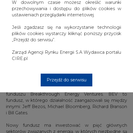
Inwestycyjny i Breakthrough Energy Ventures podczas
W dowolnym czasie możesz określić warunki
czwartego spotkania ministerialnego w sprawie innowacji
przechowywania i dostępu do plików cookies w
w Vancouver w Kanadzie.
ustawieniach przeglądarki internetowej.
Fundusz ma wspomagać rozwój innowacyjnych,
Jeśli zgadzasz się na wykorzystanie technologii
europejskich firm we wprowadzaniu na rynek całkowicie
plików cookies wystarczy kliknąć poniższy przycisk
nowych technologii z obszaru czystej energii, które
„Przejdź do serwisu”.
mogą przynieść znaczne i trwałe zmniejszenie emisji
gazów cieplarnianych.
Zarząd Agencji Rynku Energii S.A Wydawca portalu
CIRE.pl
Finansowanie BEV-E obejmie wkład w wysokości 50 mln
euro z Europejskiego Banku Inwestycyjnego
zagwarantowany przez InnovFin - instrument finansowy
Przejdź do serwisu
finansowany w ramach unijnego programu badań i
innowacji oraz wkład w wysokości 50 mln euro z
funduszu Breakthrough Energy Ventures. BEV to
fundusz, w którego działalność zaangażowali się między
innymi: Jeff Bezos, Michael Bloomberg, Richard Branson
i Bill Gates.
Nowy fundusz ma inwestować w pięć głównych
sektorów związanych z energią, w których niezbędne są