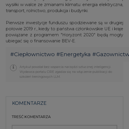
wysiłki w walce ze zmianami klimatu: energia elektryczna,
transport, rolnictwo, produkcja i budynki.
Pierwsze inwestycje funduszu spodziewane są w drugiej
połowie 2019 r., kiedy to państwa członkowskie UE i kraje
powiązane z programem "Horyzont 2020" będą mogły
ubiegać się o finansowanie BEV-E.
#
Ciepłownictwo
#
Energetyka
#
Gazownict
Artykuł powstał bez wsparcia narzędzi sztucznej inteligencji.
Wydawca portalu CIRE zgadza się na włączenie publikacji do
szkoleń treningowych LLM.
KOMENTARZE
TREŚĆ KOMENTARZA