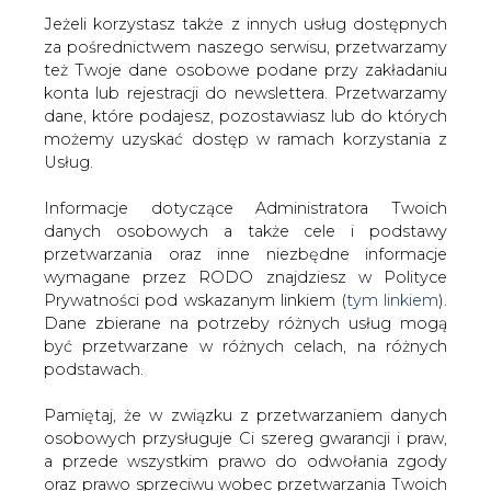
Jeżeli korzystasz także z innych usług dostępnych
za pośrednictwem naszego serwisu, przetwarzamy
też Twoje dane osobowe podane przy zakładaniu
konta lub rejestracji do newslettera. Przetwarzamy
Strona główna
/
RYNEK GAZU
/
Nowy fundusz
dane, które podajesz, pozostawiasz lub do których
inwestycyjny ma 100 mln euro na innowacyjne
możemy uzyskać dostęp w ramach korzystania z
technologie z obszaru czystej energii
Usług.
2019-05-30 00:00
Informacje dotyczące Administratora Twoich
drukuj
danych osobowych a także cele i podstawy
skomentuj
przetwarzania oraz inne niezbędne informacje
udostępnij
:
wymagane przez RODO znajdziesz w Polityce
Prywatności pod wskazanym linkiem (
tym linkiem
).
Dane zbierane na potrzeby różnych usług mogą
być przetwarzane w różnych celach, na różnych
podstawach.
Pamiętaj, że w związku z przetwarzaniem danych
osobowych przysługuje Ci szereg gwarancji i praw,
a przede wszystkim prawo do odwołania zgody
oraz prawo sprzeciwu wobec przetwarzania Twoich