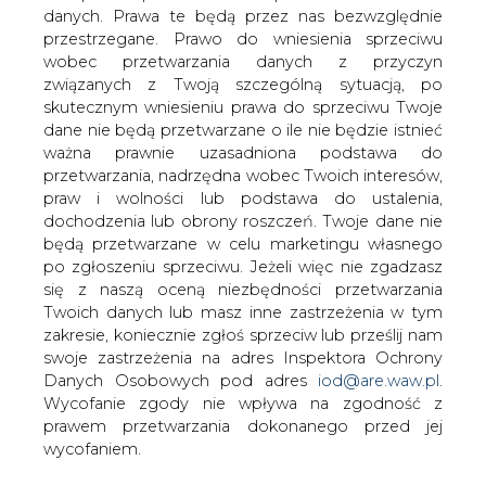
danych. Prawa te będą przez nas bezwzględnie
przestrzegane. Prawo do wniesienia sprzeciwu
wobec przetwarzania danych z przyczyn
Nowy fundusz inwestycyjny ma 100
mln euro na innowacyjne
związanych z Twoją szczególną sytuacją, po
technologie z obszaru czystej
skutecznym wniesieniu prawa do sprzeciwu Twoje
energii
dane nie będą przetwarzane o ile nie będzie istnieć
ważna prawnie uzasadniona podstawa do
przetwarzania, nadrzędna wobec Twoich interesów,
praw i wolności lub podstawa do ustalenia,
dochodzenia lub obrony roszczeń. Twoje dane nie
będą przetwarzane w celu marketingu własnego
po zgłoszeniu sprzeciwu. Jeżeli więc nie zgadzasz
Komisja Europejska, Europejski Bank
się z naszą oceną niezbędności przetwarzania
Inwestycyjny i Breakthrough Energy
Twoich danych lub masz inne zastrzeżenia w tym
Ventures ustanowiły nowy fundusz
zakresie, koniecznie zgłoś sprzeciw lub prześlij nam
inwestycyjny o wartości 100 mln euro na
swoje zastrzeżenia na adres Inspektora Ochrony
wsparcie inwestycji w czystą energię.
Danych Osobowych pod adres
iod@are.waw.pl
.
Wycofanie zgody nie wpływa na zgodność z
Breakthrough Energy Ventures Europe (BEV-E) - nowy
prawem przetwarzania dokonanego przed jej
fundusz inwestycyjny z kapitałem 100 mln euro został
wycofaniem.
ustanowiony przez Komisję Europejską, Europejski Bank