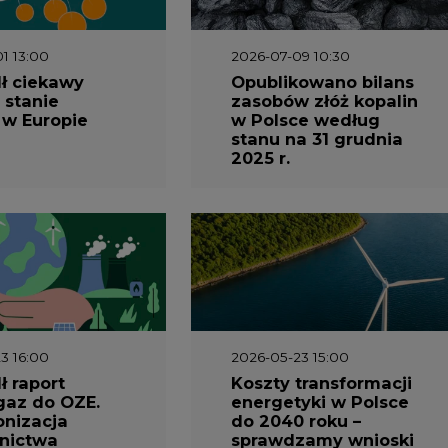
1 13:00
2026-07-09 10:30
ł ciekawy
Opublikowano bilans
 stanie
zasobów złóż kopalin
 w Europie
w Polsce według
stanu na 31 grudnia
2025 r.
3 16:00
2026-05-23 15:00
 raport
Koszty transformacji
gaz do OZE.
energetyki w Polsce
nizacja
do 2040 roku –
nictwa
sprawdzamy wnioski
owego w
ekspertów