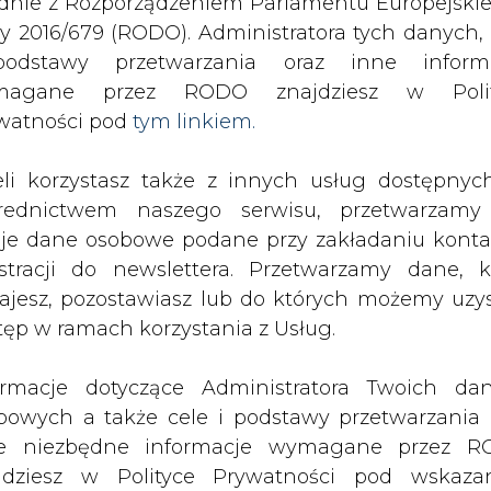
odstawy przetwarzania oraz inne inform
SPODARKA
ZMIANY KADROWE NA RYNKU
CIEP
magane przez RODO znajdziesz w Polit
watności pod
tym linkiem.
twiera biuro na Tajwanie
eli korzystasz także z innych usług dostępnyc
drukuj
skomentuj
udostępnij
:
rednictwem naszego serwisu, przetwarzamy
je dane osobowe podane przy zakładaniu konta
estracji do newslettera. Przetwarzamy dane, k
ajesz, pozostawiasz lub do których możemy uzy
twiera biuro na Tajwanie
tęp w ramach korzystania z Usług.
ormacje dotyczące Administratora Twoich da
bowych a także cele i podstawy przetwarzania 
e niezbędne informacje wymagane przez 
jdziesz w Polityce Prywatności pod wskaz
ka Grupy Kapitałowej Transition
kiem (
tym linkiem
). Dane zbierane na potr
na rynkach przemysłowych, energii i