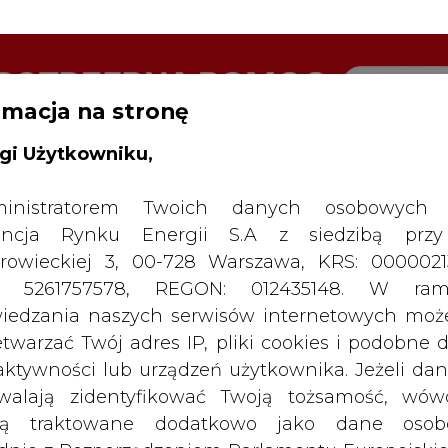
rmacja na stronę
RTALU:
WIELKO
WYSOKI KONTRAST
gi Użytkowniku,
inistratorem Twoich danych osobowych 
ncja Rynku Energii S.A z siedzibą przy
rowieckiej 3, 00-728 Warszawa, KRS: 0000021
P: 5261757578, REGON: 012435148. W ram
iedzania naszych serwisów internetowych mo
etwarzać Twój adres IP, pliki cookies i podobne 
 aktywności lub urządzeń użytkownika. Jeżeli dan
walają zidentyfikować Twoją tożsamość, wów
dą traktowane dodatkowo jako dane osob
dnie z Rozporządzeniem Parlamentu Europejskie
y 2016/679 (RODO). Administratora tych danych, 