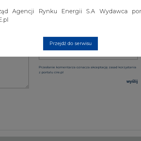
ząd Agencji Rynku Energii S.A Wydawca por
.pl
PODPIS
Przejdź do serwisu
Przesłanie komentarza oznacza akceptację zasad korzystania
z portalu cire.pl
wyślij