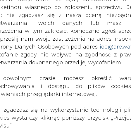
c nie zgadzasz się z naszą oceną niezbędn
micznego wzrostu na rynkach światowych. Budu
zetwarzania Twoich danych lub masz i
- 14 lokalizacji - nasze biura funkcjonują już w 
trzeżenia w tym zakresie, koniecznie zgłoś sprz
nrad Świrski, prezes zarządu Transition Technolog
 prześlij nam swoje zastrzeżenia na adres Inspek
tyczne, poza wielkimi osiągnięciami w outsourcin
rony Danych Osobowych pod adres
iod@are.wa
ynkach światowych prowadząc wdrożenia i sprzed
ofanie zgody nie wpływa na zgodność z pr
ielicznych sektorów, w których Polska ma szansę
etwarzania dokonanego przed jej wycofaniem.
irski.
dowolnym czasie możesz określić waru
z śmielej konkurować z międzynarodowymi gigant
echowywania i dostępu do plików cooki
ę na ekspansję na rynkach światowych i skutec
awieniach przeglądarki internetowej.
ejna dekada to właśnie czas polskiej informatyk
li zgadzasz się na wykorzystanie technologii pl
Artykuł powstał bez wsparcia narzędzi sztucznej
kies wystarczy kliknąć poniższy przycisk „Przejd
inteligencji. Wydawca portalu CIRE zgadza się na włącz
isu”.
publikacji do szkoleń treningowych LLM.