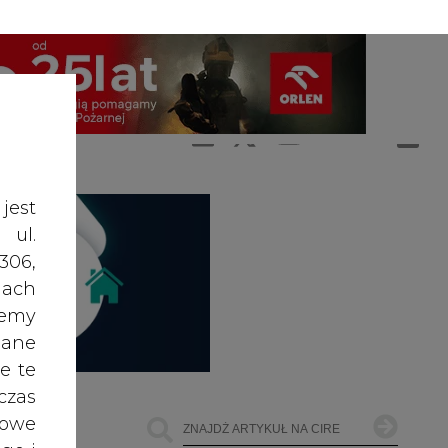
A
A
ZALOGUJ SIĘ
ŚĆ TEKSTU
A
jest
 ul.
306,
ach
żemy
dane
e te
czas
owe
go i
cele