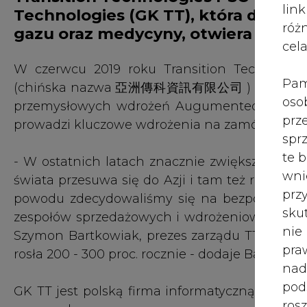
róż
gazu oraz medycyny, otwiera nowe 
cel
W czerwcu 2019 roku Transition Technologi
Pam
(chińska nazwa 亞洲傳科資訊有限公司 ) z siedzibą w 
oso
przemysłowych wdrożeń Augumented Reality (AR
prz
prowadzi kluczowe wdrożenia na zamówienia k
spr
te 
- W ostatnich latach znacznie zwiększyło się
wni
świata przesuwa się do Azji i tam też rośnie 
prz
powodu zdecydowaliśmy się na bezpośredni
sku
zespołów sprzedażowych i wdrożeniowych opa
nie
Szymon Bartkowiak, prezes zarządu TT PSC. W 
pra
rosła 200 - 300 proc. rocznie - dodaje Bartkowia
nad
pod
GK TT jest polską firma informatyczną skonc
ros
oraz medycyny.
mar