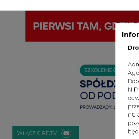
Info
WYDAWCA PO
KONTAKT:
REDAKCJA@CIRE.PL
Dro
Adm
Age
Bob
NI
odw
prz
nt.
poz
bę
WŁĄCZ CIRE.TV
zgo
Rad