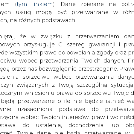
nych usług mogą być przetwarzane w róż
biuro na Tajwanie.
ach, na różnych podstawach.
es PSC utworzyła spółkę zależną TT PSC Asia 
iętaj, że w związku z przetwarzaniem da
Tajpej na Tajwanie. TT PSC jest liderem na r
bowych przysługuje Ci szereg gwarancji i pra
) oraz Industrial Internet of Things (IIoT). Sp
ede wszystkim prawo do odwołania zgody oraz p
lientów z Europy Zachodniej i USA.
zeciwu wobec przetwarzania Twoich danych. P
będą przez nas bezwzględnie przestrzegane. Praw
 znaczenie rynku azjatyckiego. Centrum przemys
esienia sprzeciwu wobec przetwarzania dany
popyt na najnowsze rozwiązania informatyczne. Z 
yczyn związanych z Twoją szczególną sytuacją
ą obecność na rynkach dalekowschodnich i bu
tecznym wniesieniu prawa do sprzeciwu Twoje 
rtych o lokalnych inżynierów i sprzedawców - 
 będą przetwarzane o ile nie będzie istnieć w
najbliższych latach oczekujemy, że sprzedaż bę
wnie uzasadniona podstawa do przetwarza
k.
rzędna wobec Twoich interesów, praw i wolności
stawa do ustalenia, dochodzenia lub ob
entrowaną na rynkach przemysłowych, energii i 
zczeń. Twoje dane nie będą przetwarzane w 
ketingu własnego po zgłoszeniu sprzeciwu. Je