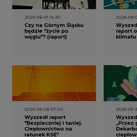
2026-08-01 14:30
2026-08-0
Czy na Górnym Śląsku
Wyszed
będzie "życie po
raport o
węglu"? (raport)
klimatu
2026-06-08 07:00
2026-05-2
Wyszedł raport
Wyszedł
"Bezpieczniej i taniej.
„Przez 
Ciepłownictwo na
Dekarbo
ratunek KSE"
ciepłow
system
Polsce”