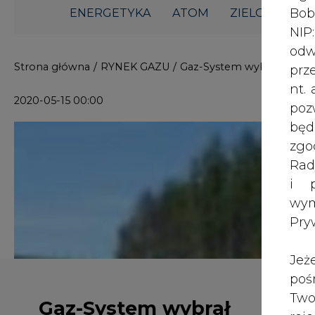
i p
wy
Pry
Jeż
poś
Two
Gaz-System wybrał
rej
wszystkich wykonawców
pod
północnej części gazociągu
dos
Polska - Litwa
Inf
oso
inn
12 maja br. Gaz-System podpisał um
zna
spółka zakontraktowała wszystkic
lin