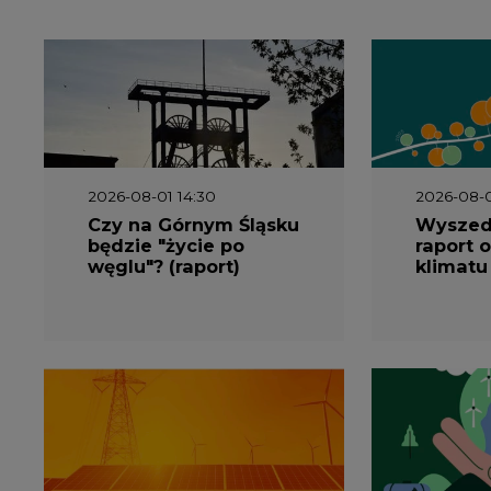
węglu"? (raport)
klimatu
2026-06-08 07:00
2026-05-2
Wyszedł raport
Wyszedł
"Bezpieczniej i taniej.
„Przez 
Ciepłownictwo na
Dekarbo
ratunek KSE"
ciepłow
system
Polsce”