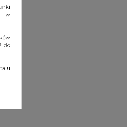
talu
enie