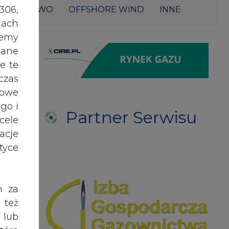
acje
yce
h za
 też
 lub
tóre
skać
PARTNERZY PORTALU
nych
oraz
RODO
anym
zeby