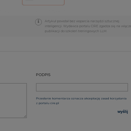
PODPIS
Przesłanie komentarza oznacza akceptację zasad korzystania
z portalu cire.pl
wyślij
rzymywanie treści marketingowych w postaci newslettera
 siedzibą w Warszawie.