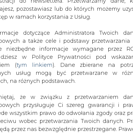
Litwa (GIPL). Zamówione zostały takż
nych usług mogą być przetwarzane w róż
ozwolą na rozpoczęcie zasadniczych p
ach, na różnych podstawach.
iętaj, że w związku z przetwarzaniem da
ci tj. ok. 343 km został podzielony na dwie czę
bowych przysługuje Ci szereg gwarancji i pra
z południową składającą się z dwóch.
ede wszystkim prawo do odwołania zgody oraz p
zeciwu wobec przetwarzania Twoich danych. P
ji będzie realizowana przez trzy firmy: IDS-BU
będą przez nas bezwzględnie przestrzegane. Praw
onsorcjum NDI na trasie Konopki - Kuków - ok. 7
esienia sprzeciwu wobec przetwarzania dany
L-LT - ok. 47 km.
yczyn związanych z Twoją szczególną sytuacją
tecznym wniesieniu prawa do sprzeciwu Twoje 
ich wykonawców części północnej interkonek
 będą przetwarzane o ile nie będzie istnieć w
dzić do fazy budowlanej tej inwestycji. Połącz
wnie uzasadniona podstawa do przetwarza
 energetyczne regionu, a także umożliwi gazyfik
rzędna wobec Twoich interesów, praw i wolności
wiedział Artur Zawartko, wiceprezes Zarządu 
stawa do ustalenia, dochodzenia lub ob
zczeń. Twoje dane nie będą przetwarzane w 
ketingu własnego po zgłoszeniu sprzeciwu. Je