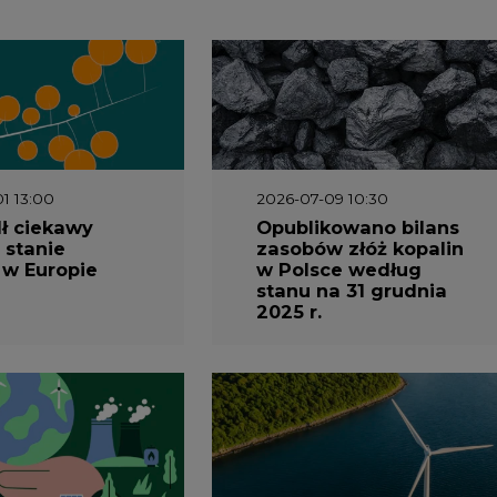
 w Europie
w Polsce według
stanu na 31 grudnia
2025 r.
3 16:00
2026-05-23 15:00
 raport
Koszty transformacji
gaz do OZE.
energetyki w Polsce
nizacja
do 2040 roku –
nictwa
sprawdzamy wnioski
owego w
ekspertów