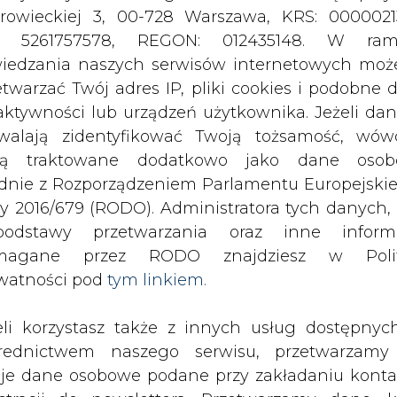
odstawy przetwarzania oraz inne inform
magane przez RODO znajdziesz w Polit
watności pod
tym linkiem.
eli korzystasz także z innych usług dostępnyc
rednictwem naszego serwisu, przetwarzamy
je dane osobowe podane przy zakładaniu konta
estracji do newslettera. Przetwarzamy dane, k
ajesz, pozostawiasz lub do których możemy uzy
tęp w ramach korzystania z Usług.
ormacje dotyczące Administratora Twoich da
bowych a także cele i podstawy przetwarzania 
e niezbędne informacje wymagane przez 
owę z firmą IDS-BUD, co oznacza, że
jdziesz w Polityce Prywatności pod wskaz
h wykonawców dla północnej części
kiem (
tym linkiem
). Dane zbierane na potr