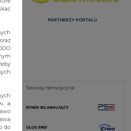
e
nych
rac
Serwisy tematyczne
nych
ści:
w, a
RYNEK BILANSUJĄCY
rawo
rawa
D na
o do
GŁOS ENEI
7 km
ch z
, po
HANDEL EMISJAMI CO2
dane
tora
CIEPŁOWNICTWO
ażna
enie
nia,
ację
RYNEK GAZU
 lub
Gaz-
rony
celu
MAGAZYN ENERGII
żeli