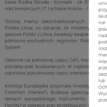
Obecnie na północnej części GIPL trwa proces
wię
potrzeby prac budowlanych. W najbliższych 
pr
odcinków południowej części interkonektora.
zas
lub
Komisja Europejska przyznała inwestycji statu
Och
Common Interest"). Budowa gazociągu jest 
Wyc
ramach europejskiego instrumentu finans
prz
Facility) w zakresie prac projektowych i budow
W 
prz
ust
Jeś
coo
serw