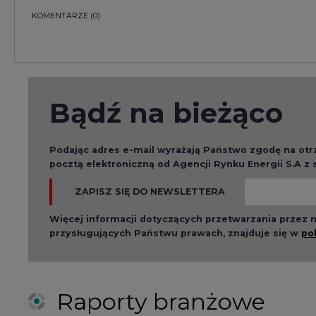
ZAPISZ SIĘ DO NEWSLETTERA
Więcej informacji dotyczących przetwarzania przez
przysługujących Państwu prawach, znajduje się w
po
Raporty branżowe
2026-08-01 14:30
2026-08-0
Czy na Górnym Śląsku
Wyszed
będzie "życie po
raport o