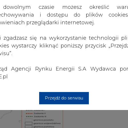
ząd Agencji Rynku Energii S.A Wydawca por
.pl
Przejdź do serwisu
Artykuł powstał bez wsparcia narzędzi sztucznej
inteligencji. Wydawca portalu CIRE zgadza się na włącz
publikacji do szkoleń treningowych LLM.