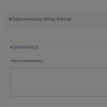
TREŚĆ KOMENTARZA
KOMENTARZE
(0)
Bądź na bieżąco
Podając adres e-mail wyrażają Państwo zgodę na ot
pocztą elektroniczną od Agencji Rynku Energii S.A z