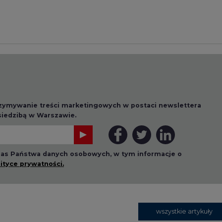
 nas Państwa danych osobowych, w tym informacje o
lityce prywatności.
wszystkie artykuły
1 13:00
2026-07-09 10:30
ł ciekawy
Opublikowano bilans
 stanie
zasobów złóż kopalin