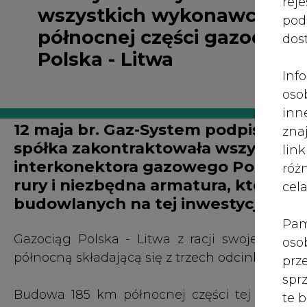
interkonektora gazowego Polska - 
róż
rury i niezbędna armatura, które p
cel
budowlanych na tej inwestycji.
Pam
Gazociąg Polska - Litwa z racji swojej długoś
oso
północną składającą się z trzech odcinków ora
prz
spr
Budowa 185 km północnej części tej inwestyc
te 
trasie Rudka Skroda - Konopki - ok. 61 km; k
wni
oraz konsorcjum JT na trasie Kuków - Granica P
prz
sku
"Dzisiaj mamy zakontraktowanych wszystk
nie
Polska-Litwa, co oznacza, że możemy przecho
pra
gazowe Polski z Litwą zwiększy bezpieczeństwo
nad
północno-wschodnich regionów Polski." - po
pod
System.
ros
mar