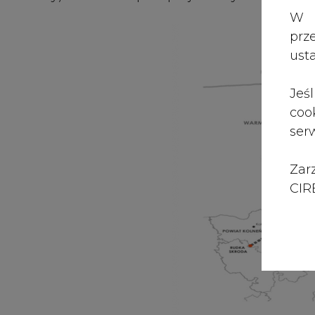
Zar
CIRE
#
Gazownictwo
#
kraj
#
świat
KOMENTARZE