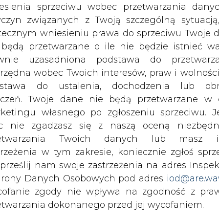
 przekazywania nieruchomości w pasie inwestycj
c nie zgadzasz się z naszą oceną niezbędn
tygodniach planujemy wybrać wykonawców dla d
zetwarzania Twoich danych lub masz i
trzeżenia w tym zakresie, koniecznie zgłoś sprz
 prześlij nam swoje zastrzeżenia na adres Inspek
s "Projektu wspólnego zainteresowania" ("Projec
rony Danych Osobowych pod adres
iod@are.wa
współfinansowana ze środków Unii Europejski
ofanie zgody nie wpływa na zgodność z pr
owego "Łącząc Europę" (CEF - Connecting Eu
etwarzania dokonanego przed jej wycofaniem.
y gazociągu.
dowolnym czasie możesz określić waru
echowywania i dostępu do plików cooki
awieniach przeglądarki internetowej.
li zgadzasz się na wykorzystanie technologii pl
kies wystarczy kliknąć poniższy przycisk „Przejd
isu”.