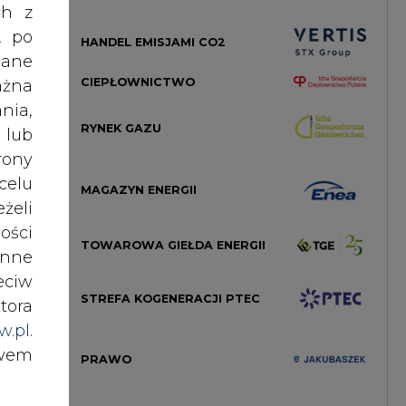
i na
ości
TOWAROWA GIEŁDA ENERGII
wóch
nne
eciw
STREFA KOGENERACJI PTEC
tora
t of
w.pl
.
ej w
awem
PRAWO
rope
nki
es w
ików
ź do