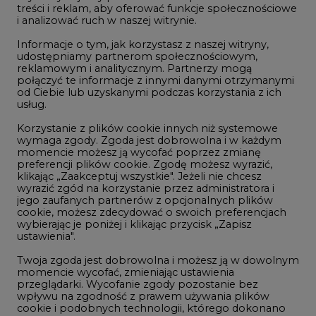
treści i reklam, aby oferować funkcje społecznościowe
i analizować ruch w naszej witrynie.
Rozmowy o energetyce
Informacje o tym, jak korzystasz z naszej witryny,
Gospodarka
udostępniamy partnerom społecznościowym,
reklamowym i analitycznym. Partnerzy mogą
Geopolityka
połączyć te informacje z innymi danymi otrzymanymi
LTE450
od Ciebie lub uzyskanymi podczas korzystania z ich
usług.
Korzystanie z plików cookie innych niż systemowe
Innowacje i AI
wymaga zgody. Zgoda jest dobrowolna i w każdym
momencie możesz ją wycofać poprzez zmianę
Telekomunikacja i IT
preferencji plików cookie. Zgodę możesz wyrazić,
klikając „Zaakceptuj wszystkie". Jeżeli nie chcesz
Handel emisjami CO2
wyrazić zgód na korzystanie przez administratora i
Wodór
jego zaufanych partnerów z opcjonalnych plików
cookie, możesz zdecydować o swoich preferencjach
Górnictwo
wybierając je poniżej i klikając przycisk „Zapisz
ustawienia".
Zmiany klimatyczne
Twoja zgoda jest dobrowolna i możesz ją w dowolnym
momencie wycofać, zmieniając ustawienia
przeglądarki. Wycofanie zgody pozostanie bez
Atom
wpływu na zgodność z prawem używania plików
Fotowoltaika
cookie i podobnych technologii, którego dokonano