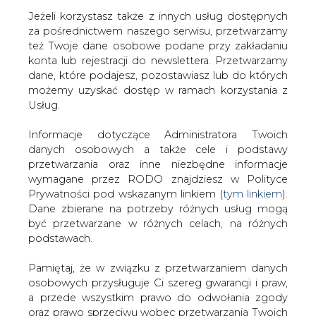
Jeżeli korzystasz także z innych usług dostępnych
za pośrednictwem naszego serwisu, przetwarzamy
też Twoje dane osobowe podane przy zakładaniu
konta lub rejestracji do newslettera. Przetwarzamy
Strona główna
/
RYNEK GAZU
/
(CIRE) Prezes URE -
dane, które podajesz, pozostawiasz lub do których
druga kadencja
możemy uzyskać dostęp w ramach korzystania z
Usług.
2002-06-20 00:00
drukuj
Informacje dotyczące Administratora Twoich
skomentuj
danych osobowych a także cele i podstawy
udostępnij
:
przetwarzania oraz inne niezbędne informacje
wymagane przez RODO znajdziesz w Polityce
Prywatności pod wskazanym linkiem (
tym linkiem
).
Dane zbierane na potrzeby różnych usług mogą
(CIRE) Prezes URE - druga kadencja
być przetwarzane w różnych celach, na różnych
podstawach.
Pamiętaj, że w związku z przetwarzaniem danych
osobowych przysługuje Ci szereg gwarancji i praw,
a przede wszystkim prawo do odwołania zgody
oraz prawo sprzeciwu wobec przetwarzania Twoich