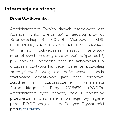
Informacja na stronę
Drogi Użytkowniku,
KONTAKT:
REDAKCJA@CIRE.PL
WYDAWCA PORTALU:
Administratorem Twoich danych osobowych jest
Agencja Rynku Energii S.A z siedzibą przy ul.
A
A
A
WIELKOŚĆ TEKSTU
WYSOKI KONTRAST
Bobrowieckiej 3, 00-728 Warszawa, KRS:
0000021306, NIP: 5261757578, REGON: 012435148.
ZALOGUJ SIĘ
W ramach odwiedzania naszych serwisów
internetowych możemy przetwarzać Twój adres IP,
pliki cookies i podobne dane nt. aktywności lub
urządzeń użytkownika. Jeżeli dane te pozwalają
zidentyfikować Twoją tożsamość, wówczas będą
traktowane dodatkowo jako dane osobowe
zgodnie z Rozporządzeniem Parlamentu
Europejskiego i Rady 2016/679 (RODO).
Administratora tych danych, cele i podstawy
przetwarzania oraz inne informacje wymagane
przez RODO znajdziesz w Polityce Prywatności
pod
tym linkiem.
WŁĄCZ CIRE.TV