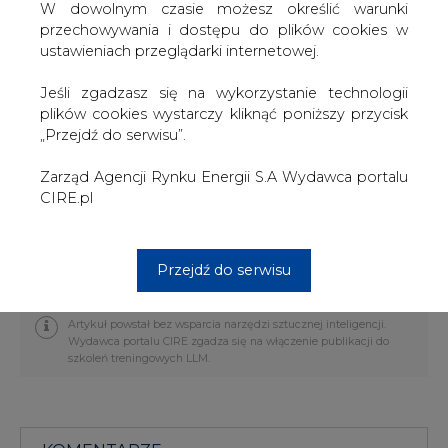
elektrowni zawodowych i PGNiGu. Jako Prezes URE
W dowolnym czasie możesz określić warunki
opublikował wiele stanowisk m.in. w sprawie kryteriów
przechowywania i dostępu do plików cookies w
uznania rynku energii elektrycznej za konkurencyjny,
ustawieniach przeglądarki internetowej.
uznania Giełdy Energii za rynek konkurencyjny, zwolnienia
wytwórców energii elektrycznej z obowiązku
Jeśli zgadzasz się na wykorzystanie technologii
zatwierdzania taryf, w sprawie konsolidacji i prywatyzacji
plików cookies wystarczy kliknąć poniższy przycisk
sektora energetyki opowiadając się za pierwszeństwem
„Przejdź do serwisu”.
w prywatyzacji wytwórców przed dystrybucją i
przeciwstawiając się konsolidacji pionowej sektora
Zarząd Agencji Rynku Energii S.A Wydawca portalu
elektroenergetycznego.
CIRE.pl
Biografia
Przejdź do serwisu
#
Gazownictwo
#
kraj
Artykuł powstał bez wsparcia narzędzi sztucznej inteligencji.
Wydawca portalu CIRE zgadza się na włączenie publikacji do
szkoleń treningowych LLM.