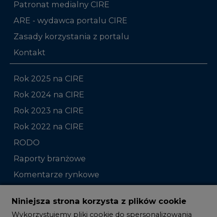
Patronat medialny CIRE
ARE - wydawca portalu CIRE
Zasady korzystania z portalu
Kontakt
Rok 2025 na CIRE
Rok 2024 na CIRE
Rok 2023 na CIRE
Rok 2022 na CIRE
RODO
Raporty branżowe
Komentarze rynkowe
Zmiany kadrowe na rynku
Niniejsza strona korzysta z plików cookie
Wykorzystujemy pliki cookie do spersonalizowania
Studio CIRE