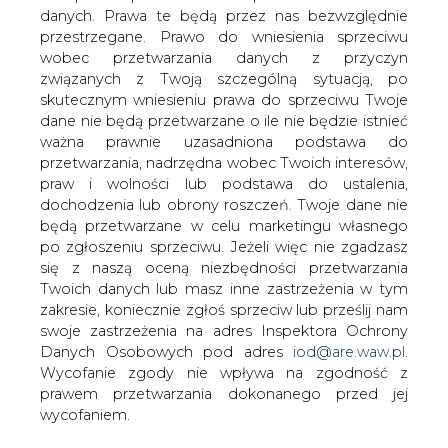
Dotychczasowy Prezes URE Leszek
danych. Prawa te będą przez nas bezwzględnie
Juchniewicz będzie piastował tę funkcję
przestrzegane. Prawo do wniesienia sprzeciwu
przez następne pięć lat.
wobec przetwarzania danych z przyczyn
związanych z Twoją szczególną sytuacją, po
Premier Leszek Miller powołał z dniem 23 czerwca 2002r.
skutecznym wniesieniu prawa do sprzeciwu Twoje
Leszka Juchniewicza na stanowisko Prezesa Urzędu
dane nie będą przetwarzane o ile nie będzie istnieć
Regulacji Energetyki na 5-letnią kadencję –
ważna prawnie uzasadniona podstawa do
poinformowało dziś Centrum Informacyjne Rządu.
przetwarzania, nadrzędna wobec Twoich interesów,
praw i wolności lub podstawa do ustalenia,
Leszek Juchniewicz został powołany przez Premiera po
dochodzenia lub obrony roszczeń. Twoje dane nie
raz pierwszy na Prezesa nowoutworzonego Urzędu 23
będą przetwarzane w celu marketingu własnego
czerwca 1997r. Współtworzył zasady regulacji energetyki
po zgłoszeniu sprzeciwu. Jeżeli więc nie zgadzasz
dążąc do wprowadzenia rynku energii elektrycznej w
się z naszą oceną niezbędności przetwarzania
Polsce. Jak podkreślają specjaliści wprowadzona przez
Twoich danych lub masz inne zastrzeżenia w tym
niego analiza porównawcza do modelu taryfowania, była
zakresie, koniecznie zgłoś sprzeciw lub prześlij nam
znaczącym krokiem w kierunku zwiększenia efektywności
swoje zastrzeżenia na adres Inspektora Ochrony
w zakładach energetycznych, choć nie udało się za jego
Danych Osobowych pod adres
iod@are.waw.pl
.
ubiegłej kadencji rozwiązać problemu kontraktów
Wycofanie zgody nie wpływa na zgodność z
długoterminowych (nizrealizowany projekt Systemu
prawem przetwarzania dokonanego przed jej
Opłat Kompensacyjnych). Czterokrotnie przeprowadził
wycofaniem.
proces taryfowania spółek dystrybucyjnych, dwukrotnie