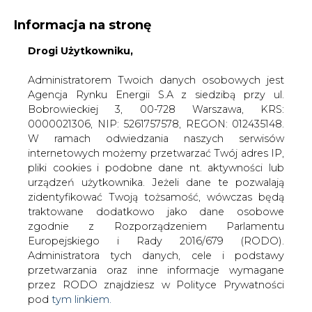
Informacja na stronę
Drogi Użytkowniku,
KONTAKT:
REDAKCJA@CIRE.PL
WYDAWCA PORTALU:
Administratorem Twoich danych osobowych jest
Agencja Rynku Energii S.A z siedzibą przy ul.
A
A
A
WIELKOŚĆ TEKSTU
WYSOKI KONTRAST
Bobrowieckiej 3, 00-728 Warszawa, KRS:
0000021306, NIP: 5261757578, REGON: 012435148.
ZALOGUJ SIĘ
W ramach odwiedzania naszych serwisów
internetowych możemy przetwarzać Twój adres IP,
pliki cookies i podobne dane nt. aktywności lub
urządzeń użytkownika. Jeżeli dane te pozwalają
zidentyfikować Twoją tożsamość, wówczas będą
traktowane dodatkowo jako dane osobowe
zgodnie z Rozporządzeniem Parlamentu
Europejskiego i Rady 2016/679 (RODO).
Administratora tych danych, cele i podstawy
przetwarzania oraz inne informacje wymagane
przez RODO znajdziesz w Polityce Prywatności
pod
tym linkiem.
WŁĄCZ CIRE.TV