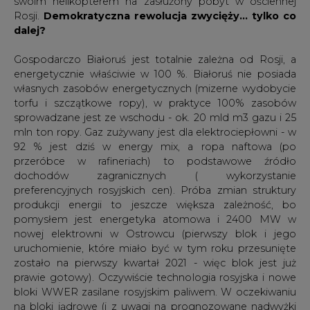
swoim helikopterem na zasłużony pobyt w ościennej
Rosji.
Demokratyczna rewolucja zwycięży... tylko co
dalej?
Gospodarczo Białoruś jest totalnie zależna od Rosji, a
energetycznie właściwie w 100 %. Białoruś nie posiada
własnych zasobów energetycznych (mizerne wydobycie
torfu i szczątkowe ropy), w praktyce 100% zasobów
sprowadzane jest ze wschodu - ok. 20 mld m3 gazu i 25
mln ton ropy. Gaz zużywany jest dla elektrociepłowni - w
92 % jest dziś w energy mix, a ropa naftowa (po
przeróbce w rafineriach) to podstawowe źródło
dochodów zagranicznych ( wykorzystanie
preferencyjnych rosyjskich cen). Próba zmian struktury
produkcji energii to jeszcze większa zależność, bo
pomysłem jest energetyka atomowa i 2400 MW w
nowej elektrowni w Ostrowcu (pierwszy blok i jego
uruchomienie, które miało być w tym roku przesunięte
zostało na pierwszy kwartał 2021 - więc blok jest już
prawie gotowy). Oczywiście technologia rosyjska i nowe
bloki WWER zasilane rosyjskim paliwem. W oczekiwaniu
na bloki jądrowe (i z uwagi na prognozowane nadwyżki