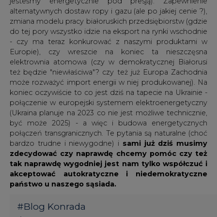
jesteśmy energetycznie pod presją). Zapewnienie
alternatywnych dostaw ropy i gazu (ale po jakiej cenie ?),
zmiana modelu pracy białoruskich przedsiębiorstw (gdzie
do tej pory wszystko idzie na eksport na rynki wschodnie
- czy ma teraz konkurować z naszymi produktami w
Europie), czy wreszcie na koniec ta nieszczęsna
elektrownia atomowa (czy w demokratycznej Białorusi
też będzie "niewłaściwa"? czy też już Europa Zachodnia
może rozważyć import energii w niej produkowanej). Na
koniec oczywiście to co jest dziś na tapecie na Ukrainie -
połączenie w europejski systemem elektroenergetyczny
(Ukraina planuje na 2023 co nie jest możliwe technicznie,
być może 2025) - a więc i budowa energetycznych
połączeń transgranicznych. Te pytania są naturalne (choć
bardzo trudne i niewygodne) i
sami już dziś musimy
zdecydować czy naprawdę chcemy pomóc czy też
tak naprawdę wygodniej jest nam tylko współczuć i
akceptować autokratyczne i niedemokratyczne
państwo u naszego sąsiada.
#
Blog Konrada