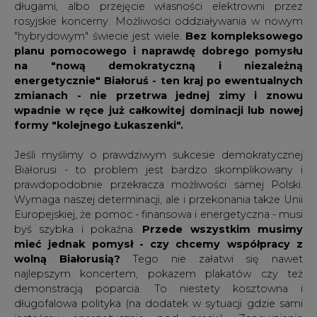
długami, albo przejęcie własności elektrowni przez
rosyjskie koncerny. Możliwości oddziaływania w nowym
"hybrydowym" świecie jest wiele.
Bez kompleksowego
planu pomocowego i naprawdę dobrego pomysłu
na "nową demokratyczną i niezależną
energetycznie" Białoruś - ten kraj po ewentualnych
zmianach - nie przetrwa jednej zimy i znowu
wpadnie w ręce już całkowitej dominacji lub nowej
formy "kolejnego Łukaszenki".
Jeśli myślimy o prawdziwym sukcesie demokratycznej
Białorusi - to problem jest bardzo skomplikowany i
prawdopodobnie przekracza możliwości samej Polski.
Wymaga naszej determinacji, ale i przekonania także Unii
Europejskiej, że pomoc - finansowa i energetyczna - musi
byś szybka i pokaźna.
Przede wszystkim musimy
mieć jednak pomysł - czy chcemy współpracy z
wolną Białorusią?
Tego nie załatwi się nawet
najlepszym koncertem, pokazem plakatów czy też
demonstracją poparcia. To niestety kosztowna i
długofalowa polityka (na dodatek w sytuacji gdzie sami