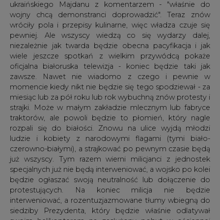
ukraińskiego Majdanu z komentarzem - "właśnie do
wojny chcą demonstranci doprowadzić". Teraz znów
wróciły pola i przepisy kulinarne, więc władza czuje się
pewniej. Ale wszyscy wiedzą co się wydarzy dalej,
niezależnie jak twarda będzie obecna pacyfikacja i jak
wiele jeszcze spotkań z wielkim przywódcą pokaże
oficjalna białoruska telewizja - koniec będzie taki jak
zawsze. Nawet nie wiadomo z czego i pewnie w
momencie kiedy nikt nie będzie się tego spodziewał - za
miesiąc lub za pół roku lub rok wybuchną znów protesty i
strajki. Może w małym zakładzie mlecznym lub fabryce
traktorów, ale powoli będzie to płomień, który nagle
rozpali się do białości. Znowu na ulice wyjdą młodzi
ludzie i kobiety z narodowymi flagami (tymi biało-
czerowno-białymi), a strajkować po pewnym czasie będą
już wszyscy. Tym razem wierni milicjanci z jednostek
specjalnych już nie będą interweniować, a wojsko po kolei
będzie ogłaszać swoją neutralność lub dołączenie do
protestujących. Na koniec milicja nie będzie
interweniować, a rozentuzjazmowane tłumy wbiegną do
siedziby Prezydenta, który będzie właśnie odlatywał