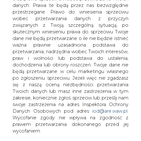
danych. Prawa te będą przez nas bezwzględnie
przestrzegane. Prawo do wniesienia sprzeciwu
Z czego ma żyć (energetycznie)
demokratyczna i wolna Białoruś?
wobec przetwarzania danych z przyczyn
związanych z Twoją szczególną sytuacją, po
skutecznym wniesieniu prawa do sprzeciwu Twoje
dane nie będą przetwarzane o ile nie będzie istnieć
ważna prawnie uzasadniona podstawa do
przetwarzania, nadrzędna wobec Twoich interesów,
praw i wolności lub podstawa do ustalenia,
Na paskach wiadomości Białoruś gości
dochodzenia lub obrony roszczeń. Twoje dane nie
nieprzerwanie od kilkudziesięciu dni.
będą przetwarzane w celu marketingu własnego
Biało-czerwono-białe flagi,
po zgłoszeniu sprzeciwu. Jeżeli więc nie zgadzasz
się z naszą oceną niezbędności przetwarzania
demonstracje, brutalne pacyfikacje i
Twoich danych lub masz inne zastrzeżenia w tym
zdjęcia kobiet wrzucanych do OMON-
zakresie, koniecznie zgłoś sprzeciw lub prześlij nam
owych samochodów pokazywane są na
swoje zastrzeżenia na adres Inspektora Ochrony
całym świecie. Rządy Łukaszenki
Danych Osobowych pod adres
iod@are.waw.pl
.
wchodzą w swoje ostatnie stadium,
Wycofanie zgody nie wpływa na zgodność z
które jest jakże podobne do innych
prawem przetwarzania dokonanego przed jej
zdarzeń z historii. Jednak gospodarczo
wycofaniem.
Białoruś jest totalnie zależna od Rosji, a
energetycznie właściwie w 100