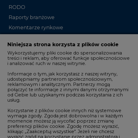
RODO
Raporty branżowe
Komentarze rynkowe
Zmiany kadrowe na rynku
Niniejsza strona korzysta z plików cookie
Wykorzystujemy pliki cookie do spersonalizowania
Studio CIRE
treści i reklam, aby oferować funkcje społecznościowe
i analizować ruch w naszej witrynie.
Rozmowy o energetyce
Informacje o tym, jak korzystasz z naszej witryny,
Gospodarka
udostępniamy partnerom społecznościowym,
reklamowym i analitycznym. Partnerzy mogą
Geopolityka
połączyć te informacje z innymi danymi otrzymanymi
LTE450
od Ciebie lub uzyskanymi podczas korzystania z ich
usług.
Korzystanie z plików cookie innych niż systemowe
Innowacje i AI
wymaga zgody. Zgoda jest dobrowolna i w każdym
momencie możesz ją wycofać poprzez zmianę
Telekomunikacja i IT
preferencji plików cookie. Zgodę możesz wyrazić,
klikając „Zaakceptuj wszystkie". Jeżeli nie chcesz
Handel emisjami CO2
wyrazić zgód na korzystanie przez administratora i