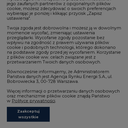
Wodór
jego zaufanych partnerów z opcjonalnych plików
cookie, możesz zdecydować o swoich preferencjach
Górnictwo
wybierając je poniżej i klikając przycisk „Zapisz
ustawienia".
Zmiany klimatyczne
Twoja zgoda jest dobrowolna i możesz ją w dowolnym
momencie wycofać, zmieniając ustawienia
przeglądarki. Wycofanie zgody pozostanie bez
Atom
wpływu na zgodność z prawem używania plików
Fotowoltaika
cookie i podobnych technologii, którego dokonano
na podstawie zgody przed jej wycofaniem. Korzystanie
Offshore wind
z plików cookie ww. celach związane jest z
przetwarzaniem Twoich danych osobowych.
Magazyny energii
Równocześnie informujemy, że Administratorem
Zielone samorządy
Państwa danych jest Agencja Rynku Energii S.A., ul.
Bobrowiecka 3, 00-728 Warszawa.
Zielona gospodarka
Więcej informacji o przetwarzaniu danych osobowych
oraz mechanizmie plików cookie znajdą Państwo
w
Polityce prywatności
.
Zaakceptuj
©2002-
2021 - 2026
-
CIRE.PL
Centrum Informacji o Rynku Energii
wszystkie
REDAKCJA@CIRE.PL
REKLAMA@CIRE.PL