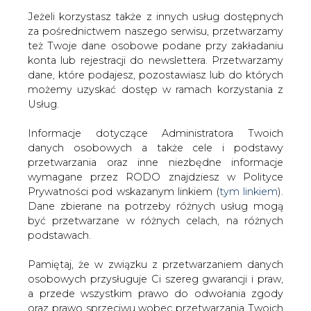
Jeżeli korzystasz także z innych usług dostępnych
za pośrednictwem naszego serwisu, przetwarzamy
też Twoje dane osobowe podane przy zakładaniu
konta lub rejestracji do newslettera. Przetwarzamy
Strona główna
/
RYNEK GAZU
/
Z czego ma żyć
dane, które podajesz, pozostawiasz lub do których
(energetycznie) demokratyczna i wolna Białoruś?
możemy uzyskać dostęp w ramach korzystania z
Usług.
2020-09-29 00:00
drukuj
Informacje dotyczące Administratora Twoich
skomentuj
danych osobowych a także cele i podstawy
udostępnij
:
przetwarzania oraz inne niezbędne informacje
wymagane przez RODO znajdziesz w Polityce
Prywatności pod wskazanym linkiem (
tym linkiem
).
Dane zbierane na potrzeby różnych usług mogą
być przetwarzane w różnych celach, na różnych
podstawach.
Pamiętaj, że w związku z przetwarzaniem danych
osobowych przysługuje Ci szereg gwarancji i praw,
a przede wszystkim prawo do odwołania zgody
oraz prawo sprzeciwu wobec przetwarzania Twoich