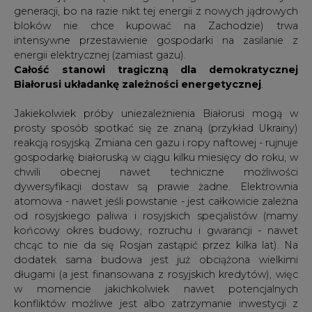
generacji, bo na razie nikt tej energii z nowych jądrowych
bloków nie chce kupować na Zachodzie) trwa
intensywne przestawienie gospodarki na zasilanie z
energii elektrycznej (zamiast gazu).
Całość stanowi tragiczną dla demokratycznej
Białorusi układankę zależności energetycznej
.
Jakiekolwiek próby uniezależnienia Białorusi mogą w
prosty sposób spotkać się ze znaną (przykład Ukrainy)
reakcją rosyjską. Zmiana cen gazu i ropy naftowej - rujnuje
gospodarkę białoruską w ciągu kilku miesięcy do roku, w
chwili obecnej nawet techniczne możliwości
dywersyfikacji dostaw są prawie żadne. Elektrownia
atomowa - nawet jeśli powstanie - jest całkowicie zależna
od rosyjskiego paliwa i rosyjskich specjalistów (mamy
końcowy okres budowy, rozruchu i gwarancji - nawet
chcąc to nie da się Rosjan zastąpić przez kilka lat). Na
dodatek sama budowa jest już obciążona wielkimi
długami (a jest finansowana z rosyjskich kredytów), więc
w momencie jakichkolwiek nawet potencjalnych
konfliktów możliwe jest albo zatrzymanie inwestycji z