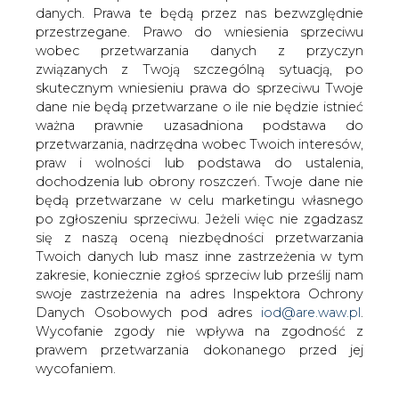
terminalu w Świnoujściu 28 transportów
danych. Prawa te będą przez nas bezwzględnie
o łącznym wolumenie około 2,2 mln ton
przestrzegane. Prawo do wniesienia sprzeciwu
LNG (około 3 mld m sześc.).</strong>
wobec przetwarzania danych z przyczyn
związanych z Twoją szczególną sytuacją, po
Był to również pierwszy kwartał od 2018 roku, w którym
skutecznym wniesieniu prawa do sprzeciwu Twoje
nie pojawił się w polskim terminalu żaden metanowiec z
dane nie będą przetwarzane o ile nie będzie istnieć
amerykańskim LNG. Jednocześnie, był to pierwszy
ważna prawnie uzasadniona podstawa do
kwartał w którym PGNiG odebrał transport LNG z Nigerii
przetwarzania, nadrzędna wobec Twoich interesów,
(około 0,06 mln ton LNG), wcześniej w marcu odebrano
praw i wolności lub podstawa do ustalenia,
transport z Trynidadu. W terminalu pojawiło się również
dochodzenia lub obrony roszczeń. Twoje dane nie
więcej LNG z Norwegii, dwie dostaw o łącznym
będą przetwarzane w celu marketingu własnego
wolumenie około 0,125 mln ton LNG. Warto tu
po zgłoszeniu sprzeciwu. Jeżeli więc nie zgadzasz
podkreślić, że ostatnie norweskie ładunki były
się z naszą oceną niezbędności przetwarzania
regazyfikowane jeszcze w styczniu 2020 roku (Rys. 1).
Twoich danych lub masz inne zastrzeżenia w tym
zakresie, koniecznie zgłoś sprzeciw lub prześlij nam
swoje zastrzeżenia na adres Inspektora Ochrony
Danych Osobowych pod adres
iod@are.waw.pl
.
Wycofanie zgody nie wpływa na zgodność z
prawem przetwarzania dokonanego przed jej
wycofaniem.