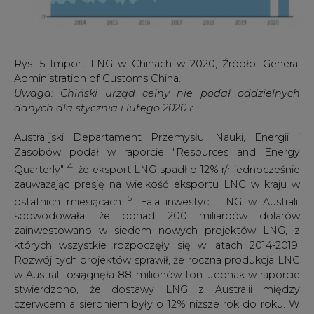
w Australii osiągnęła 88 milionów ton. Jednak w raporcie
stwierdzono, że dostawy LNG z Australii między
czerwcem a sierpniem były o 12% niższe rok do roku. W
rezultacie oczekuje się, że średni wskaźnik wykorzystania
mocy produkcyjnych Australii nieznacznie spadnie w
2020 r. Według raportu, niektórzy kupujący skorzystali ze
swoich praw do ograniczenia zakontraktowanych
zakupów o około 10% w 2020 r., a niektóre z już
zakontraktowanych dostaw zostały zastąpione przez
tańsze ładunki spot.