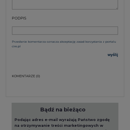
Podając adres e-mail wyrażają Państwo zgodę
na otrzymywanie treści marketingowych w
postaci newslettera pocztą elektroniczną od
Agencji Rynku Energii S.A z siedzibą w
Warszawie.
ZAPISZ SIĘ DO NEWSLETTERA
Więcej informacji dotyczących przetwarzania
przez nas Państwa danych osobowych, w tym
informacje o przysługujących Państwu
prawach, znajduje się w
polityce prywatności.
Raporty branżowe
wszystkie artykuły