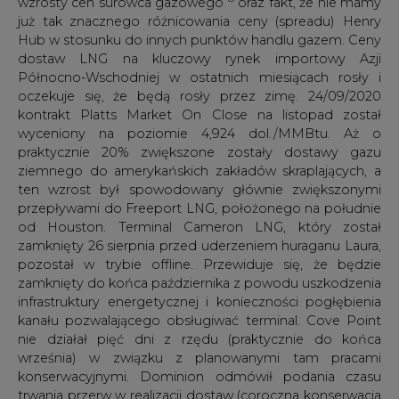
września) w związku z planowanymi tam pracami
konserwacyjnymi. Dominion odmówił podania czasu
trwania przerw w realizacji dostaw (coroczna konserwacja
obiektu w 2019 roku trwała 24 dni).
9
Jak podał Platts Analytics wartość netback
dla LNG z
amerykańskiego Henry Hub (US Gulf Coast) wobec
holenderskiego TTF wzrosła 22 września do
rekordowego poziomu 1,26 dol./MMBtu, a następnie 24
września spadła do 93 centów/MMBtu. Netback LNG z
JKM osiągnął rekordowy poziom 1,57 dol./MMBtu 21
września, po czym spadł do 1,14 dol./MMBtu 24 września.
Warto wziąć pod uwagę, że jeszcze na początku roku
dyskutowaliśmy bardzo wysoki poziom ostatecznych
decyzji inwestycyjnych (FID) LNG jaki był oczekiwany w
2020 roku. Decyzje te zostały przesunięte na rok 2021 a i
nawet jeszcze później ze względu na pandemię, ale
przede wszystkim na otoczenie niskich cen ropy i słaby
popyt. Wewnętrzne analizy ISE zakładają, że po
rekordowym poziomie FID w 2019 roku nadal istnieje
ryzyko, że obecna podaż przewyższy spodziewany