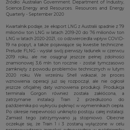
Po okresie niepewności uniknięto postoju całej instalacji.
Zamiast tego zatrzymywano ją stopniowo. Obecnie
oczekuje się, że Train 1 i 3 zostaną wyłączone w celu
przeprowadzenia inspekcji odpowiednio w październiku
2020 r. i styczniu 2021 r. W przypadku wykrycia dalszych
pęknięć istnieje ryzyko przedłużonych przestojów.)
Departament prognozuje także, że eksport LNG
wzrośnie do około 80 mln ton LNG w latach 2021-2022,
ponieważ wpływ COVID-19 i problemy techniczne
ustąpią czy złagodnieją. W raporcie stwierdzono, że
wstrzymanie produkcji w instalacji LNG w Darwin odbije
się na wielkości eksportu w 2022 roku oraz podkreślono,
że złoża Bayu-Undan są już praktycznie wyczerpane,
wskazując na konieczność nowych odkryć lub
intensyfikacji produkcji.
Departament w swojej analizie stwierdził, że perspektywy
kolejnej fali inwestycji w australijskie projekty LNG są nadal
niejasne, ze względu na słabe warunki rynkowe
skutkujące redukcjami wydatków kapitałowych, odpisami
i odroczeniami procesów FID, a na przykład projekty
Darwin i North West Shelf będą wymagały jako