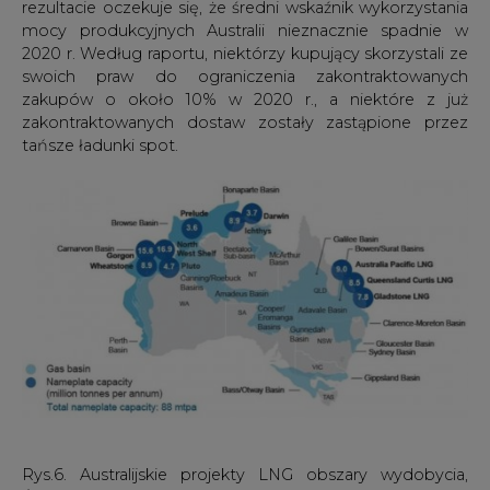
Rys.6. Australijskie projekty LNG obszary wydobycia,
Źródło: Australian Government. Department of Industry,
Science,Energy and Resources. Resources and Energy
Quarterly - September 2020
Kwartalnik podaje, że eksport LNG z Australii spadnie z 79
milionów ton LNG w latach 2019-20 do 76 milionów ton
LNG w latach 2020-2021, co odzwierciedla wpływ COVID-
19 na popyt, a także pojawiające się kwestie techniczne.
Prelude FLNG - wysłał swój pierwszy ładunek w czerwcu
2019 roku, ale nie osiągnął jeszcze pełnej zdolności
znamionowej 3,6 mln ton rocznie - został tymczasowo
zamknięty z powodu problemów technicznych w lutym
2020 roku. We wrześniu Shell wskazał, że proces
wznowienia operacji już się rozpoczął, ale nie ogłosił
jeszcze oficjalnej daty wznowienia produkcji. Produkcja
terminala Gorgon również została zakłócona, a
zatrzymanie instalacji Train 2 przedłużono do
października po wykryciu pęknięć w wymiennikach ciepła.