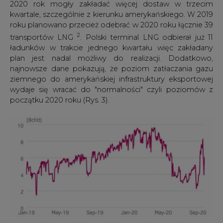
Rys. 3 Poziom zatłaczania gazu ziemnego do terminali
eksportowych LNG w USA, Źródło: S&P Global Platts
3
Dane Reuters
pokazują, że chiński import LNG
prawdopodobnie wzrośnie o 10% notując nowy
rekordowy wolumen w 2020 roku. Firmy chińskie
odbierają dostawy ciągle jeszcze taniego surowca, aby
pokryć rosnące zapotrzebowanie w przemyśle i silny
popyt mieszkaniowy. Analitycy i chińscy handlowcy
szacują, że import LNG osiągnie w tym roku rekordowy
poziom 65-67 milionów ton LNG, co stanowi o jedną
dziesiątą więcej niż w 2019 roku, a przy takim tempie
wzrostu do 2022 roku Chiny prześcigną Japonię jako
największy nabywca LNG na świecie.