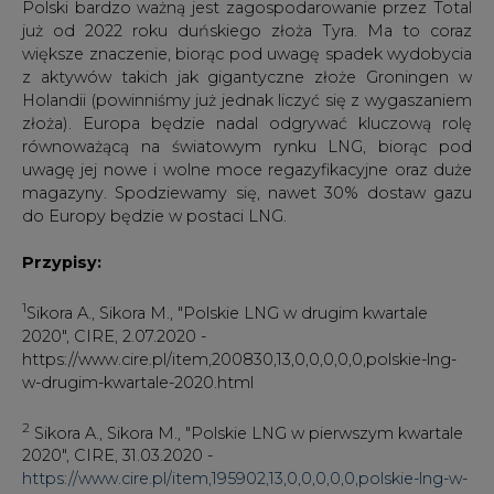
2
Sikora A., Sikora M., "Polskie LNG w pierwszym kwartale
2020″, CIRE, 31.03.2020 -
https://www.cire.pl/item,195902,13,0,0,0,0,0,polskie-lng-w-
pierwszym-kwartale-2020.html
3
https://www.reuters.com/article/idUSKCN26G0W
4
https://www.industry.gov.au/data-and-
publications/resources-and-energy-quarterly-september-
2020
5
https://www.offshore-energy.biz/australia-lng-exports-
to-drop-by-17-billion-for-2020-21/
6
https://uk.reuters.com/article/australia-mining/rpt-
australia-trims-resources-revenue-outlook-on-weaker-
coal-lng-exports-idUKL4N2GO0FQ
7
https://blogs.platts.com/2020/06/23/lng-long-term-
contracts-seasonal/