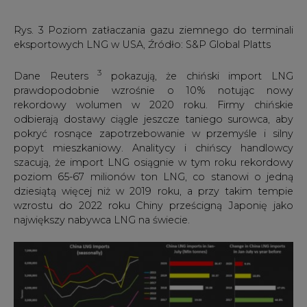
Rys. 4 Import LNG w Chinach w 2020, Źródło: Thomson
Reuters.
Popyt na gaz w Chinach, pomimo COVID-19, wzrósł
szybciej niż oczekiwano, napędzany głównie przez sektor
przemysłowy, który od maja powrócił do poziomów z
2019 r. Firmy rezerwowały więcej dostaw LNG gazu z
Kataru, Rosji i Australii, głównie w formule spot,
wykorzystując rekordowo niskie ceny.