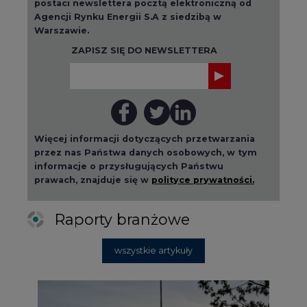
2026-08-01 14:30
Czy na Górnym Śląsku będzie "życie
po węglu"? (raport)