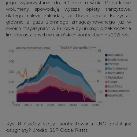
Rys. 8 Czyżby szczyt kontraktowania LNG został już
osiągnięty?, Źródło: S&P Global Platts
S&P Global Platts zadaje świetne pytania, bo "[...]rynek
LNG potrzebuje różnych opcji. Sprzedawcy nadal
potrzebują pewnych długoterminowych zobowiązań,
aby zapewnić akcjonariuszom bezpieczeństwo
finansowe, a kupujący nadal potrzebują pewnego
zabezpieczenia dostaw, aby złagodzić obawy
regulacyjne dotyczące na przykład niepewności
gospodarek. Założenia definiujące każdą z tych koncepcji
zarówno dla kupujących (cena, pewność, termin) jak i dla
sprzedających (szukamy nabywcy) desperacko ewoluują,
a teraz jest idealny czas, aby spróbować pójść dalej.
Przeniesienie punktu ciężkości z "ile" i "jak długo" na
"kiedy" i "jaka pora roku" zapewnia lepsze rozwiązanie
tego dylematu, tego co obecnie jest największą bolączką
kontraktów LNG. Przeniesienie obecnych (zwyczajowych)
kontraktów LNG na wyższy poziom ich rozwoju (vide
ropa naftowa) wiąże się z lepszym ich definiowaniem,
dookreśleniem i definiowaniem tzn. kiedy - a dokładniej o