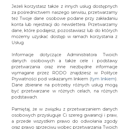
Jeżeli korzystasz także z innych usług dostępnych
za pośrednictwem naszego serwisu, przetwarzamy
też Twoje dane osobowe podane przy zakładaniu
konta lub rejestracji do newslettera. Przetwarzamy
Polskie LNG w trzecim kwartale
dane, które podajesz, pozostawiasz lub do których
2020
możemy uzyskać dostęp w ramach korzystania z
Usług.
Informacje dotyczące Administratora Twoich
danych osobowych a także cele i podstawy
przetwarzania oraz inne niezbędne informacje
wymagane przez RODO znajdziesz w Polityce
Według wyliczeń Instytutu Studiów
Prywatności pod wskazanym linkiem (
tym linkiem
).
Energetycznych (ISE) w trzecim
Dane zbierane na potrzeby różnych usług mogą
kwartale 2020 roku PGNiG odebrał w
być przetwarzane w różnych celach, na różnych
terminalu w Świnoujściu 7 transportów
podstawach.
LNG, o łącznym wolumenie około 0,54
Pamiętaj, że w związku z przetwarzaniem danych
mln ton LNG (około 0,75 mld m sześć.).
osobowych przysługuje Ci szereg gwarancji i praw,
<strong>Oznacza to, że przez 9
a przede wszystkim prawo do odwołania zgody
miesięcy 2020 roku PGNiG odebrał w
oraz prawo sprzeciwu wobec przetwarzania Twoich