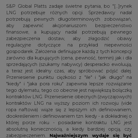
której porze roku - posiadanie kontraktu LNG jest
absolutną koniecznością, a kiedy bardziej opcją, czy
zabezpieczeniem.
Najważniejszym wydaje się być
wprowadzenie sezonowych kontraktów LNG
. Ten
nowy rodzaj kontraktu LNG wspiera cele zarówno
kupujących, jak i sprzedających, jednocześnie
zmniejszając wzajemne ryzyko. W kontrakcie
sezonowym na LNG zostanie zawarta długoterminowa
umowa, w której obie strony uzgodnią określony okres w
roku, w którym LNG jest najbardziej i najmniej ceniony.
Oznacza to, że wycenią ryzyko. Dla większości
kupujących na półkuli północnej okres ten przypadałby
na czwarty i pierwszy kwartał, kiedy pogoda może
zwiększyć konsumpcję od dwóch do trzech razy w
stosunku do średniej rocznej. Dokładne dostosowanie
punktu rozpoczęcia i zakończenia sezonowego
kontraktu LNG zależałoby od poszczególnych rynków,
przy zastosowaniu różnych kryteriów, takich jak na
przykład profile stopniodni ogrzewania i chłodzenia lub
waga populacji w stosunku do całkowitego zużycia gazu.
Sezonowe różnice w umowach nie są bezprecedensowe.