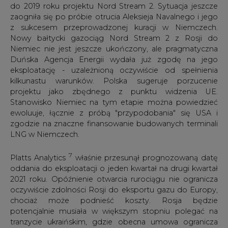
chociaż może podnieść koszty. Rosja będzie
potencjalnie musiała w większym stopniu polegać na
tranzycie ukraińskim, gdzie obecna umowa ogranicza
jego wykorzystanie do 40 mld m3/rok. Dodatkowe
wolumeny spowodują wyższe opłaty tranzytowe,
dlatego należy zakładać, że Rosja będzie korzystać
głównie z gazu ziemnego zmagazynowanego już w
swoich magazynach w Europie by uniknąć przekroczenia
limitów ustalonych w ukraińskich kontraktach na 2021 rok.