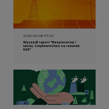
2026-05-23 16:00
Wyszedł raport „Przez gaz do OZE.
Dekarbonizacja ciepłownictwa
systemowego w Polsce”
2026-05-23 15:00
Koszty transformacji energetyki w
Polsce do 2040 roku – sprawdzamy
wnioski ekspertów