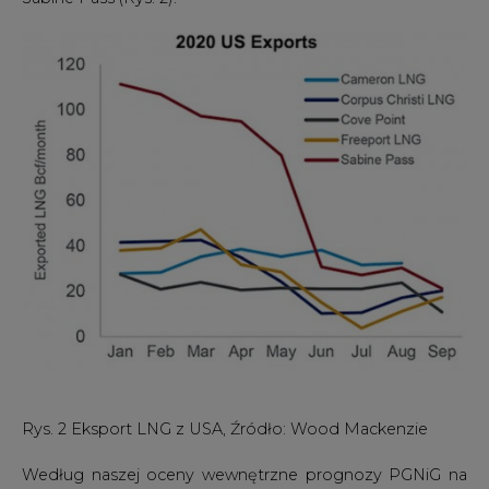
Rys. 2 Eksport LNG z USA, Źródło: Wood Mackenzie
Według naszej oceny wewnętrzne prognozy PGNiG na
2020 rok mogły zakładać więcej dostaw w trzecim
kwartale, szczególnie z kierunku amerykańskiego. W 2019
roku planowano przecież odebrać w 2020 roku łącznie 39
2
transportów LNG
. Polski terminal LNG odbierał już 11
ładunków w trakcie jednego kwartału więc zakładany
plan jest nadal możliwy do realizacji. Dodatkowo,
najnowsze dane pokazują, że poziom zatłaczania gazu
ziemnego do amerykańskiej infrastruktury eksportowej
wydaje się wracać do "normalności" czyli poziomów z
początku 2020 roku (Rys. 3).