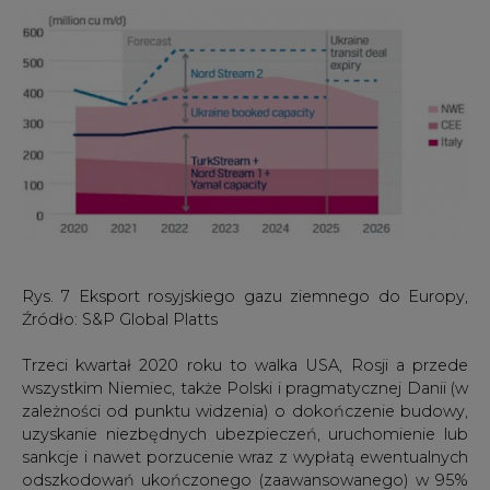
uzyskanie niezbędnych ubezpieczeń, uruchomienie lub
sankcje i nawet porzucenie wraz z wypłatą ewentualnych
odszkodowań ukończonego (zaawansowanego) w 95%
do 2019 roku projektu Nord Stream 2. Sytuacja jeszcze
zaogniła się po próbie otrucia Aleksieja Navalnego i jego
z sukcesem przeprowadzonej kuracji w Niemczech.
Nowy bałtycki gazociąg Nord Stream 2 z Rosji do
Niemiec nie jest jeszcze ukończony, ale pragmatyczna
Duńska Agencja Energii wydała już zgodę na jego
eksploatację - uzależnioną oczywiście od spełnienia
kilkunastu warunków. Polska sugeruje porzucenie
projektu jako zbędnego z punktu widzenia UE.
Stanowisko Niemiec na tym etapie można powiedzieć
ewoluuje, łącznie z próbą "przypodobania" się USA i
zgodzie na znaczne finansowanie budowanych terminali
LNG w Niemczech.
7
Platts Analytics
właśnie przesunął prognozowaną datę
oddania do eksploatacji o jeden kwartał na drugi kwartał
2021 roku. Opóźnienie otwarcia rurociągu nie ogranicza
oczywiście zdolności Rosji do eksportu gazu do Europy,