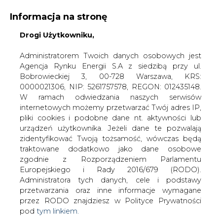
Informacja na stronę
Drogi Użytkowniku,
Administratorem Twoich danych osobowych jest
Agencja Rynku Energii S.A z siedzibą przy ul.
Bobrowieckiej 3, 00-728 Warszawa, KRS:
Strona główna
/
RYNEK GAZU
/
Polskie LNG w trzecim
0000021306, NIP: 5261757578, REGON: 012435148.
kwartale 2020
W ramach odwiedzania naszych serwisów
internetowych możemy przetwarzać Twój adres IP,
2020-10-06 05:44
pliki cookies i podobne dane nt. aktywności lub
drukuj
urządzeń użytkownika. Jeżeli dane te pozwalają
skomentuj
zidentyfikować Twoją tożsamość, wówczas będą
udostępnij
:
traktowane dodatkowo jako dane osobowe
zgodnie z Rozporządzeniem Parlamentu
Europejskiego i Rady 2016/679 (RODO).
Administratora tych danych, cele i podstawy
przetwarzania oraz inne informacje wymagane
przez RODO znajdziesz w Polityce Prywatności
pod
tym linkiem.