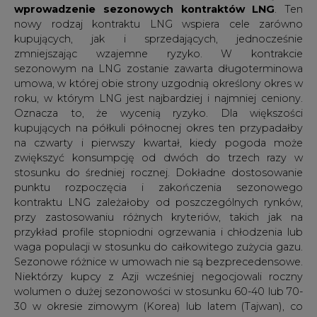
Niektórzy kupcy z Azji wcześniej negocjowali roczny
wolumen o dużej sezonowości w stosunku 60-40 lub 70-
30 w okresie zimowym (Korea) lub latem (Tajwan), co
wiązało się również z zamianą uzgodnień dotyczących
podnoszenia cen LNG poza sezonem. Jednak kontrakty
te nadal wymagały podnoszenia (równoważenia)
wolumenów przez 12 miesięcy w roku, podczas gdy
obecnie sugeruje się, że umowa będzie obowiązywać
tylko przez określony czas w roku.
Sezonowanie w kontrakcie rocznym były w przeszłości
dobrą opcją, ale teraz jest to raczej niewykorzystana
okazja, ponieważ łatwiej jest obecnie rozliczyć dostawy
na rynku gotówkowym szczególnie gdy nie są one
potrzebne do szybkiego wykorzystania (vide dostawy z
Norwegii do Polski). Jeszcze niedawno (2-3 lata temu)
dostawy spot praktycznie nie wchodziły w grę, gdyż nie
było dostępu do europejskich terminali importowych
LNG lub podziemnych magazynów."
A kto pamięta jak czekaliśmy swapów - dziś zwyczajowo
wykorzystywanych.