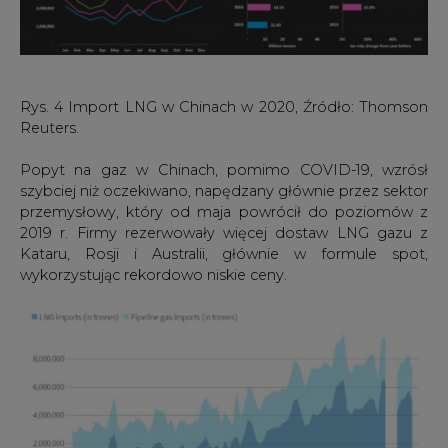
Rys. 5 Import LNG w Chinach w 2020, Źródło: General
Administration of Customs China.
Uwaga: Chiński urząd celny nie podał oddzielnych
danych dla stycznia i lutego 2020 r.
Australijski Departament Przemysłu, Nauki, Energii i
Zasobów podał w raporcie "Resources and Energy
4
Quarterly"
, że eksport LNG spadł o 12% r/r jednocześnie
zauważając presję na wielkość eksportu LNG w kraju w
5
ostatnich miesiącach
. Fala inwestycji LNG w Australii
spowodowała, że ponad 200 miliardów dolarów
zainwestowano w siedem nowych projektów LNG, z
których wszystkie rozpoczęły się w latach 2014-2019.
Rozwój tych projektów sprawił, że roczna produkcja LNG