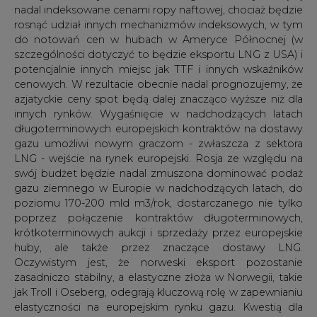
zasadniczo stabilny, a elastyczne złoża w Norwegii, takie
jak Troll i Oseberg, odegrają kluczową rolę w zapewnianiu
elastyczności na europejskim rynku gazu. Kwestią dla
Polski bardzo ważną jest zagospodarowanie przez Total
już od 2022 roku duńskiego złoża Tyra. Ma to coraz
większe znaczenie, biorąc pod uwagę spadek wydobycia
z aktywów takich jak gigantyczne złoże Groningen w
Holandii (powinniśmy już jednak liczyć się z wygaszaniem
złoża). Europa będzie nadal odgrywać kluczową rolę
równoważącą na światowym rynku LNG, biorąc pod
uwagę jej nowe i wolne moce regazyfikacyjne oraz duże
magazyny. Spodziewamy się, nawet 30% dostaw gazu
do Europy będzie w postaci LNG.
Przypisy:
1
Sikora A., Sikora M., "Polskie LNG w drugim kwartale
2020″, CIRE, 2.07.2020 -
https://www.cire.pl/item,200830,13,0,0,0,0,0,polskie-lng-
w-drugim-kwartale-2020.html