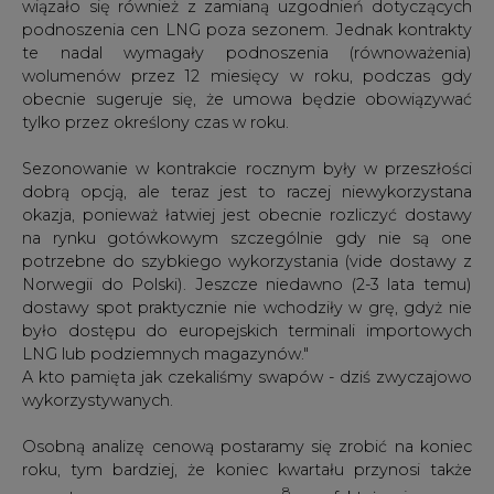
Osobną analizę cenową postaramy się zrobić na koniec
roku, tym bardziej, że koniec kwartału przynosi także
8
wzrosty cen surowca gazowego
oraz fakt, że nie mamy
już tak znacznego różnicowania ceny (spreadu) Henry
Hub w stosunku do innych punktów handlu gazem. Ceny
dostaw LNG na kluczowy rynek importowy Azji
Północno-Wschodniej w ostatnich miesiącach rosły i
oczekuje się, że będą rosły przez zimę. 24/09/2020
kontrakt Platts Market On Close na listopad został
wyceniony na poziomie 4,924 dol./MMBtu. Aż o
praktycznie 20% zwiększone zostały dostawy gazu
ziemnego do amerykańskich zakładów skraplających, a
ten wzrost był spowodowany głównie zwiększonymi
przepływami do Freeport LNG, położonego na południe
od Houston. Terminal Cameron LNG, który został
zamknięty 26 sierpnia przed uderzeniem huraganu Laura,
pozostał w trybie offline. Przewiduje się, że będzie
zamknięty do końca października z powodu uszkodzenia
infrastruktury energetycznej i konieczności pogłębienia
kanału pozwalającego obsługiwać terminal. Cove Point
nie działał pięć dni z rzędu (praktycznie do końca