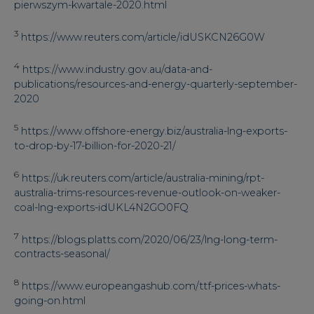
8
https://www.europeangashub.com/ttf-prices-whats-
going-on.html
9
Tutaj: wartość jednostki gazu ziemnego liczona jako
cena sprzedaży produktu pomniejszona o wszystkie
koszty wytworzenia.
#
Opinie
Artykuł powstał bez wsparcia narzędzi sztucznej inteligencji.
Wydawca portalu CIRE zgadza się na włączenie publikacji do
szkoleń treningowych LLM.
KOMENTARZE
TREŚĆ KOMENTARZA