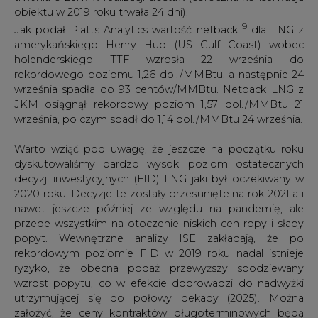
wzrost popytu, co w efekcie doprowadzi do nadwyżki
utrzymującej się do połowy dekady (2025). Można
założyć, że ceny kontraktów długoterminowych będą
nadal indeksowane cenami ropy naftowej, chociaż będzie
rosnąć udział innych mechanizmów indeksowych, w tym
do notowań cen w hubach w Ameryce Północnej (w
szczególności dotyczyć to będzie eksportu LNG z USA) i
potencjalnie innych miejsc jak TTF i innych wskaźników
cenowych. W rezultacie obecnie nadal prognozujemy, że
azjatyckie ceny spot będą dalej znacząco wyższe niż dla
innych rynków. Wygaśnięcie w nadchodzących latach
długoterminowych europejskich kontraktów na dostawy
gazu umożliwi nowym graczom - zwłaszcza z sektora
LNG - wejście na rynek europejski. Rosja ze względu na
swój budżet będzie nadal zmuszona dominować podaż
gazu ziemnego w Europie w nadchodzących latach, do
poziomu 170-200 mld m3/rok, dostarczanego nie tylko
poprzez połączenie kontraktów długoterminowych,
krótkoterminowych aukcji i sprzedaży przez europejskie
huby, ale także przez znaczące dostawy LNG.
Oczywistym jest, że norweski eksport pozostanie