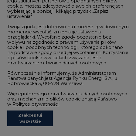
jego zaufanych partnerów z opcjonalnych plików
cookie, możesz zdecydować o swoich preferencjach
wybierając je poniżej i klikając przycisk „Zapisz
ustawienia".
Twoja zgoda jest dobrowolna i możesz ją w dowolnym
momencie wycofać, zmieniając ustawienia
2026-05-11 10:30
przeglądarki. Wycofanie zgody pozostanie bez
Emitel prezentuje Raport ESG za
wpływu na zgodność z prawem używania plików
2025 rok
cookie i podobnych technologii, którego dokonano
na podstawie zgody przed jej wycofaniem. Korzystanie
z plików cookie ww. celach związane jest z
przetwarzaniem Twoich danych osobowych.
Równocześnie informujemy, że Administratorem
Państwa danych jest Agencja Rynku Energii S.A., ul.
Bobrowiecka 3, 00-728 Warszawa.
Więcej informacji o przetwarzaniu danych osobowych
oraz mechanizmie plików cookie znajdą Państwo
w
Polityce prywatności
.
Zaakceptuj
wszystkie
2026-04-27 06:30
Czy polskie firmy w ogóle wiedzą ile
energii zużywają? Raport Schneider