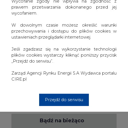
W dowolnym czasie możesz określić warunki
PODPIS
przechowywania i dostępu do plików cookies w
ustawieniach przeglądarki internetowej.
Jeśli zgadzasz się na wykorzystanie technologii
Przesłanie komentarza oznacza akceptację zasad korzystania z portalu
plików cookies wystarczy kliknąć poniższy przycisk
cire.pl
„Przejdź do serwisu”.
wyślij
Zarząd Agencji Rynku Energii S.A Wydawca portalu
CIRE.pl
KOMENTARZE
(0)
Przejdź do serwisu
Bądź na bieżąco
Podając adres e-mail wyrażają Państwo zgodę
na otrzymywanie treści marketingowych w
postaci newslettera pocztą elektroniczną od
Agencji Rynku Energii S.A z siedzibą w