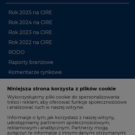
Rok 2023 na CIRE
Rok 2022 na CIRE
RODO
Raporty branżowe
Komentarze rynkowe
Zmiany kadrowe na rynku
Niniejsza strona korzysta z plików cookie
Wykorzystujemy pliki cookie do spersonalizowania
Studio CIRE
treści i reklam, aby oferować funkcje społecznościowe
i analizować ruch w naszej witrynie.
Rozmowy o energetyce
Informacje o tym, jak korzystasz z naszej witryny,
Gospodarka
udostępniamy partnerom społecznościowym,
reklamowym i analitycznym. Partnerzy mogą
Geopolityka
połączyć te informacje z innymi danymi otrzymanymi
LTE450
od Ciebie lub uzyskanymi podczas korzystania z ich
usług.
Korzystanie z plików cookie innych niż systemowe
Innowacje i AI
wymaga zgody. Zgoda jest dobrowolna i w każdym