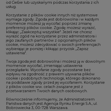
momencie możesz ją wycofać poprzez zmianę
Telekomunikacja i IT
preferencji plików cookie. Zgodę możesz wyrazić,
klikając „Zaakceptuj wszystkie". Jeżeli nie chcesz
Handel emisjami CO2
wyrazić zgód na korzystanie przez administratora i
Wodór
jego zaufanych partnerów z opcjonalnych plików
cookie, możesz zdecydować o swoich preferencjach
Górnictwo
wybierając je poniżej i klikając przycisk „Zapisz
ustawienia".
Zmiany klimatyczne
Twoja zgoda jest dobrowolna i możesz ją w dowolnym
momencie wycofać, zmieniając ustawienia
przeglądarki. Wycofanie zgody pozostanie bez
Atom
wpływu na zgodność z prawem używania plików
Fotowoltaika
cookie i podobnych technologii, którego dokonano
na podstawie zgody przed jej wycofaniem. Korzystanie
Offshore wind
z plików cookie ww. celach związane jest z
przetwarzaniem Twoich danych osobowych.
Magazyny energii
Równocześnie informujemy, że Administratorem
Zielone samorządy
Państwa danych jest Agencja Rynku Energii S.A., ul.
Bobrowiecka 3, 00-728 Warszawa.
Zielona gospodarka
Więcej informacji o przetwarzaniu danych osobowych
oraz mechanizmie plików cookie znajdą Państwo
w
Polityce prywatności
.