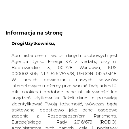
WYDAWCA PORTALU:
Informacja na stronę
A
A
Drogi Użytkowniku,
A
WIELKOŚĆ TEKSTU
WYSOKI KONTRAST
ZALOGUJ SIĘ
Administratorem Twoich danych osobowych jest
Agencja Rynku Energii S.A z siedzibą przy ul.
Bobrowieckiej 3, 00-728 Warszawa, KRS:
0000021306, NIP: 5261757578, REGON: 012435148.
W ramach odwiedzania naszych serwisów
internetowych możemy przetwarzać Twój adres IP,
pliki cookies i podobne dane nt. aktywności lub
urządzeń użytkownika. Jeżeli dane te pozwalają
zidentyfikować Twoją tożsamość, wówczas będą
traktowane dodatkowo jako dane osobowe
zgodnie z Rozporządzeniem Parlamentu
Europejskiego i Rady 2016/679 (RODO).
WŁĄCZ CIRE.TV
Administratora tych danych, cele i podstawy
przetwarzania oraz inne informacje wymagane
przez RODO znajdziesz w Polityce Prywatności
pod
tym linkiem.