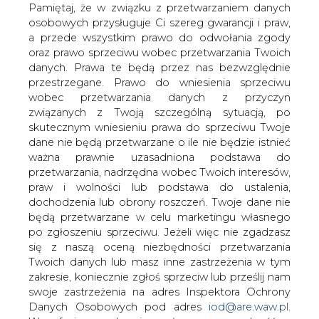
eksport gazu do Czech dla firmy Transgas, której 97,3
danych. Prawa te będą przez nas bezwzględnie
proc. udziałów jest własnością niemieckiej grupy RWE.
przestrzegane. Prawo do wniesienia sprzeciwu
wobec przetwarzania danych z przyczyn
#
Gazownictwo
#
świat
związanych z Twoją szczególną sytuacją, po
skutecznym wniesieniu prawa do sprzeciwu Twoje
dane nie będą przetwarzane o ile nie będzie istnieć
Artykuł powstał bez wsparcia narzędzi sztucznej inteligencji.
ważna prawnie uzasadniona podstawa do
Wydawca portalu CIRE zgadza się na włączenie publikacji do
szkoleń treningowych LLM.
przetwarzania, nadrzędna wobec Twoich interesów,
praw i wolności lub podstawa do ustalenia,
dochodzenia lub obrony roszczeń. Twoje dane nie
będą przetwarzane w celu marketingu własnego
po zgłoszeniu sprzeciwu. Jeżeli więc nie zgadzasz
KOMENTARZE
się z naszą oceną niezbędności przetwarzania
Twoich danych lub masz inne zastrzeżenia w tym
TREŚĆ KOMENTARZA
zakresie, koniecznie zgłoś sprzeciw lub prześlij nam
swoje zastrzeżenia na adres Inspektora Ochrony
Danych Osobowych pod adres
iod@are.waw.pl
.
Wycofanie zgody nie wpływa na zgodność z
prawem przetwarzania dokonanego przed jej
wycofaniem.