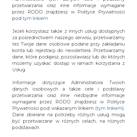
Strona główna
/
RYNEK GAZU
/
Kredyt dla Gazpromu
Jeżeli korzystasz także z innych usług dostępnych
za pośrednictwem naszego serwisu, przetwarzamy
2002-07-05 00:00
też Twoje dane osobowe podane przy zakładaniu
drukuj
konta lub rejestracji do newslettera. Przetwarzamy
skomentuj
dane, które podajesz, pozostawiasz lub do których
udostępnij
:
możemy uzyskać dostęp w ramach korzystania z
Usług.
Informacje dotyczące Administratora Twoich
Kredyt dla Gazpromu
danych osobowych a także cele i podstawy
przetwarzania oraz inne niezbędne informacje
wymagane przez RODO znajdziesz w Polityce
Prywatności pod wskazanym linkiem (
tym linkiem
).
Dane zbierane na potrzeby różnych usług mogą
być przetwarzane w różnych celach, na różnych
podstawach.
Gazprom otrzymał kredyt w wysokości
250 milionów USD, kredytodawcą jest
Pamiętaj, że w związku z przetwarzaniem danych
osobowych przysługuje Ci szereg gwarancji i praw,
bank Societe Generale.
a przede wszystkim prawo do odwołania zgody
Zabezpieczeniem kredytu jest wieloletnia umowa na
oraz prawo sprzeciwu wobec przetwarzania Twoich