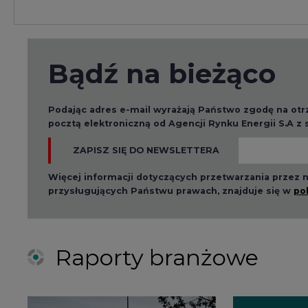
ZAPISZ SIĘ DO NEWSLETTERA
Więcej informacji dotyczących przetwarzania przez
przysługujących Państwu prawach, znajduje się w
po
Raporty branżowe
2026-08-01 14:30
2026-08-0
Czy na Górnym Śląsku
Wyszed
będzie "życie po
raport o