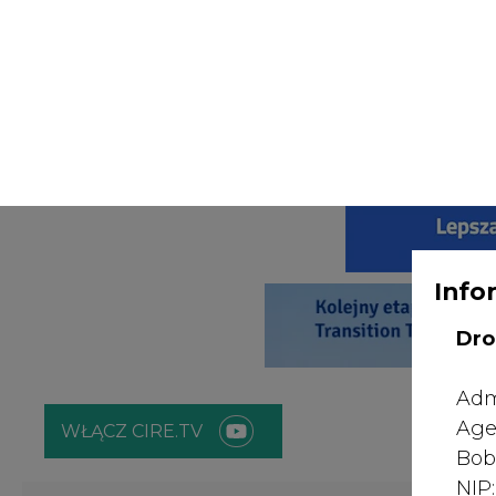
Info
Dro
Adm
Age
WŁĄCZ CIRE.TV
Bob
NI
ENERGETYKA
ATOM
ZIELONA GO
odw
prz
nt.
Strona główna
/
RYNEK GAZU
/
Minister polskiego rządu
poz
bę
2020-10-27 11:45
zgo
Rad