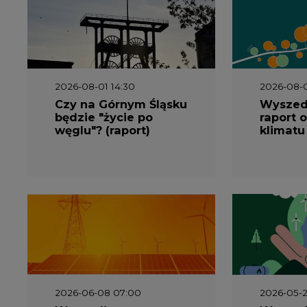
węglu"? (raport)
klimatu
2026-06-08 07:00
2026-05-2
Wyszedł raport
Wyszedł
"Bezpieczniej i taniej.
„Przez 
Ciepłownictwo na
Dekarbo
ratunek KSE"
ciepłow
system
Polsce”