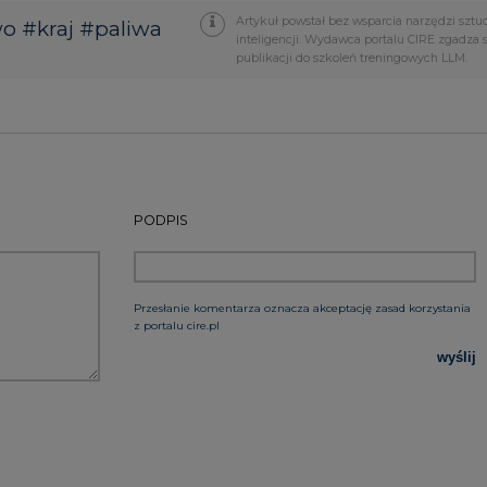
PODPIS
Przesłanie komentarza oznacza akceptację zasad korzystania
z portalu cire.pl
wyślij
rzymywanie treści marketingowych w postaci newslettera
 siedzibą w Warszawie.