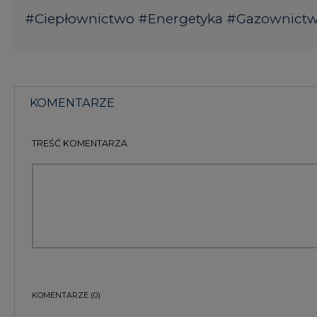
TREŚĆ KOMENTARZA
KOMENTARZE
(0)
Bądź na bieżąco
Podając adres e-mail wyrażają Państwo zgodę na ot
pocztą elektroniczną od Agencji Rynku Energii S.A z