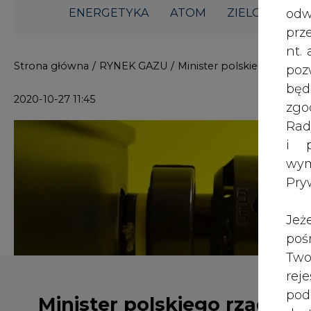
i p
wy
Pry
Jeż
poś
Two
rej
pod
Minister polskiego rządu
dos
kandydatem na szefa
OECD
Inf
oso
inn
zna
lin