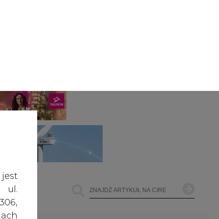
jest
 ul.
306,
ach
ŁOWNICTWO
OFFSHORE WIND
INNE
żemy
dane
e te
czas
owe
go i
cele