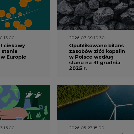
 w Europie
w Polsce według
stanu na 31 grudnia
2025 r.
3 16:00
2026-05-23 15:00
 raport
Koszty transformacji
gaz do OZE.
energetyki w Polsce
nizacja
do 2040 roku –
nictwa
sprawdzamy wnioski
owego w
ekspertów