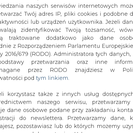
odstawy przetwarzania oraz inne inform
magane przez RODO znajdziesz w Polit
watności pod
tym linkiem.
eli korzystasz także z innych usług dostępnyc
rednictwem naszego serwisu, przetwarzamy
je dane osobowe podane przy zakładaniu konta
estracji do newslettera. Przetwarzamy dane, k
ajesz, pozostawiasz lub do których możemy uzy
tęp w ramach korzystania z Usług.
ormacje dotyczące Administratora Twoich da
bowych a także cele i podstawy przetwarzania 
e niezbędne informacje wymagane przez 
jdziesz w Polityce Prywatności pod wskaz
kiem (
tym linkiem
). Dane zbierane na potr