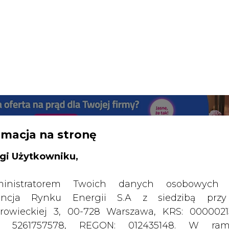
rmacja na stronę
gi Użytkowniku,
inistratorem Twoich danych osobowych 
ncja Rynku Energii S.A z siedzibą przy
rowieckiej 3, 00-728 Warszawa, KRS: 0000021
P: 5261757578, REGON: 012435148. W ram
SPODARKA
ZMIANY KADROWE NA RYNKU
CIEP
iedzania naszych serwisów internetowych mo
etwarzać Twój adres IP, pliki cookies i podobne 
 aktywności lub urządzeń użytkownika. Jeżeli dan
 kandydatem na szefa OECD
walają zidentyfikować Twoją tożsamość, wów
dą traktowane dodatkowo jako dane osob
drukuj
skomentuj
udostępnij
:
dnie z Rozporządzeniem Parlamentu Europejskie
y 2016/679 (RODO). Administratora tych danych, 