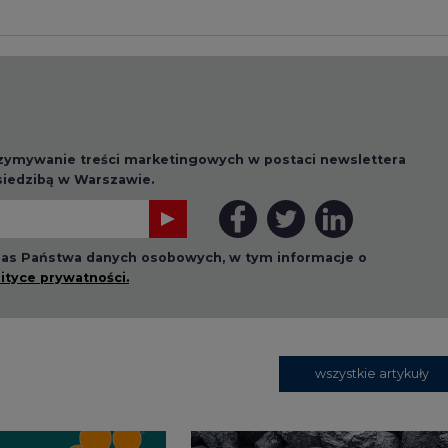
 nas Państwa danych osobowych, w tym informacje o
lityce prywatności.
wszystkie artykuły
1 13:00
2026-07-09 10:30
ł ciekawy
Opublikowano bilans
 stanie
zasobów złóż kopalin