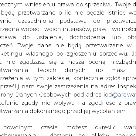
c nie zgadzasz się z naszą oceną niezbędn
zetwarzania Twoich danych lub masz i
ikiem rządu ds. prezydencji COP 24, czyli szc
trzeżenia w tym zakresie, koniecznie zgłoś sprz
óźniej przewodził. W trakcie konferencji pań
 prześlij nam swoje zastrzeżenia na adres Inspek
la podstawowe procedury i mechanizmy, niezbędn
rony Danych Osobowych pod adres
iod@are.wa
owanego w 2015 roku. Podczas konferencji przy
ofanie zgody nie wpływa na zgodność z pr
ej Transformacji (Just Transition), która mówi
etwarzania dokonanego przed jej wycofaniem.
ę, że musi się to odbywać przy utrzymaniu roz
dowolnym czasie możesz określić waru
echowywania i dostępu do plików cooki
stanu w Ministerstwie Energii, gdzie odpowiadał m
awieniach przeglądarki internetowej.
nowacji do sektora energii oraz realizację poli
wowo-gazowym.
li zgadzasz się na wykorzystanie technologii pl
kies wystarczy kliknąć poniższy przycisk „Przejd
rzędzie Komitetu Integracji Europejskiej, w zes
isu”.
ego za prowadzenie negocjacji akcesyjnych z 
y i odpowiadał bezpośrednio za obszar energetyki 