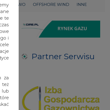
acje
Partner Serwisu
yce
h za
 też
 lub
tóre
skać
nych
PARTNERZY PORTALU
oraz
RODO
anym
zeby