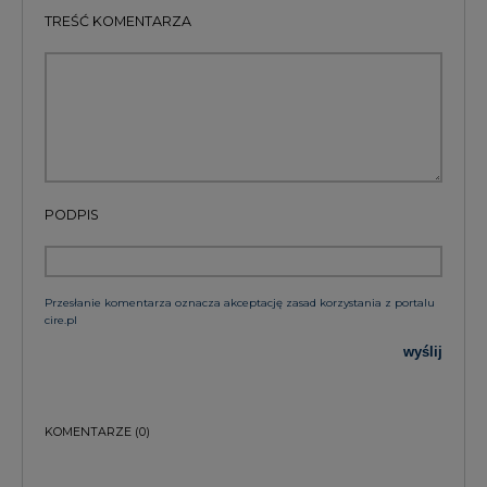
PODPIS
Przesłanie komentarza oznacza akceptację zasad korzystania z portalu
cire.pl
wyślij
KOMENTARZE
(0)
Bądź na bieżąco