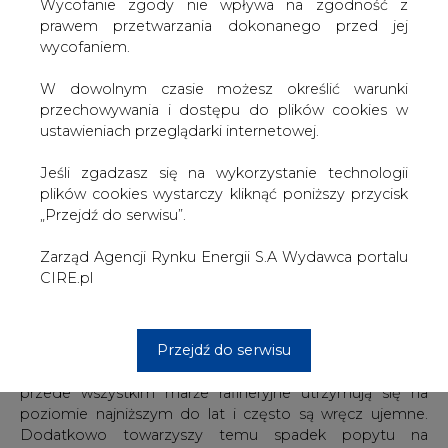
W dowolnym czasie możesz określić warunki
rafineryjnych na świecie jest zwyczajnie za dużo w
przechowywania i dostępu do plików cookies w
stosunku do popytu i część z nich musi wypaść z rynku.
ustawieniach przeglądarki internetowej.
Perspektywa niskich marż wraz z nadmiernym
potencjałem w stosunku do popytu, który w
Jeśli zgadzasz się na wykorzystanie technologii
perspektywie będzie się jeszcze bardziej kurczył
plików cookies wystarczy kliknąć poniższy przycisk
prowadzi do spadku wartości rynkowej rafinerii oraz cen
„Przejdź do serwisu”.
akcji. Zły sentyment dla tego sektora powoduje, że nikt
nie chce inwestować w kurczący się rynek i to uderza
Zarząd Agencji Rynku Energii S.A Wydawca portalu
zarówno w dobre jak i słabe rafinerie, bo przy niskich
CIRE.pl
marżach i niskim stopniu wykorzystania potencjału i tak
nie generuje zysku.
Przejdź do serwisu
Rok 2020 i pandemia to tylko jeden z katalizatorów
wstrząsu na tym rynku pokazujący głębsze trendy -
przede wszystkim marże rafineryjne utrzymują się na
poziomie najniższym do lat i często są wręcz ujemne.
Dodatkowo towarzyszy temu spadek popytu na
produkty na co rynek odpowiedział spadkiem podaży ale
moce przerobowe nie uległy redukcji i stanowią silne
obciążenie dla rentowności. Do tego trzeba dołożyć
kwestie cen ropy której zapasy są każdorazowo