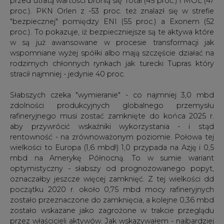
w są już awansowane w procesie transformacji jak
wspomniane wyżej spółki albo mają szczęście działać na
rodzimych chłonnych rynkach jak turecki Tupras który
stracił najmniej - jedynie 40 proc.
Słabszych czeka "wymieranie" - co najmniej 3,0 mbd
zdolności produkcyjnych globalnego przemysłu
rafineryjnego musi zostać zamknięte do końca 2025 r.
aby przywrócić wskaźniki wykorzystania - i stąd
rentowność - na zrównoważonym poziomie. Połowa tej
wielkości to Europa (1,6 mbd!) 1,0 przypada na Azję i 0,5
mbd na Amerykę Północną. To w sumie wariant
optymistyczny - słabszy od prognozowanego popyt,
oznaczałby jeszcze więcej zamknięć. Z tej wielkości dd
początku 2020 r. około 0,75 mbd mocy rafineryjnych
zostało przeznaczone do zamknięcia, a kolejne 0,36 mbd
zostało wskazane jako zagrożone w trakcie przeglądu
przez właścicieli aktywów. Jak wskazywałem - najbardziej
ucierpi Europa, ale nadmiarowe aktywa rafineryjne są
wszędzie. Nierównowagi regionalne będą głównym
motorem napędowym racjonalizacji a europejskie
rafinerie należą do najbardziej narażonych na degradację