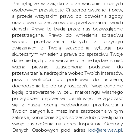
danych. Prawa te będą przez nas bezwzględnie
przestrzegane. Prawo do wniesienia sprzeciwu
wobec przetwarzania danych z przyczyn
związanych z Twoją szczególną sytuacją, po
skutecznym wniesieniu prawa do sprzeciwu Twoje
dane nie będą przetwarzane o ile nie będzie istnieć
Na rynkach kapitałowych leje się krew
ważna prawnie uzasadniona podstawa do
zaś dotychczasowych liderów
przetwarzania, nadrzędna wobec Twoich interesów,
kapitalizacji - najczęściej wielkie grupy
praw i wolności lub podstawa do ustalenia,
przemysłowe - zastępowane są
dochodzenia lub obrony roszczeń. Twoje dane nie
najczęściej zwłaszcza z sektora nowych
będą przetwarzane w celu marketingu własnego
technologii (CD projekt czy Allegro) lub
po zgłoszeniu sprzeciwu. Jeżeli więc nie zgadzasz
innymi niespodziewanymi ulubieńcami
się z naszą oceną niezbędności przetwarzania
inwestorów (Dino). Oczywiście
Twoich danych lub masz inne zastrzeżenia w tym
porównywanie tylko kapitalizacji to w
zakresie, koniecznie zgłoś sprzeciw lub prześlij nam
zasadzie zabawa cyframi z której
swoje zastrzeżenia na adres Inspektora Ochrony
praktycznie niewiele wynika, natomiast
Danych Osobowych pod adres
iod@are.waw.pl
.
interesująca są źródła negatywnego
Wycofanie zgody nie wpływa na zgodność z
sentymentu do sektora oil&gas.
prawem przetwarzania dokonanego przed jej
wycofaniem.
Epidemia i wywołany nią kryzys pokazały tylko co na
świecie od dawna było wiadome - rafinerii i mocy