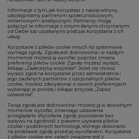
połączyć te informacje z innymi danymi otrzymanymi
LTE450
od Ciebie lub uzyskanymi podczas korzystania z ich
usług.
Korzystanie z plików cookie innych niż systemowe
Innowacje i AI
wymaga zgody. Zgoda jest dobrowolna i w każdym
momencie możesz ją wycofać poprzez zmianę
Telekomunikacja i IT
preferencji plików cookie. Zgodę możesz wyrazić,
klikając „Zaakceptuj wszystkie". Jeżeli nie chcesz
Handel emisjami CO2
wyrazić zgód na korzystanie przez administratora i
Wodór
jego zaufanych partnerów z opcjonalnych plików
cookie, możesz zdecydować o swoich preferencjach
Górnictwo
wybierając je poniżej i klikając przycisk „Zapisz
ustawienia".
Zmiany klimatyczne
Twoja zgoda jest dobrowolna i możesz ją w dowolnym
momencie wycofać, zmieniając ustawienia
przeglądarki. Wycofanie zgody pozostanie bez
Atom
wpływu na zgodność z prawem używania plików
Fotowoltaika
cookie i podobnych technologii, którego dokonano
na podstawie zgody przed jej wycofaniem. Korzystanie
Offshore wind
z plików cookie ww. celach związane jest z
przetwarzaniem Twoich danych osobowych.
Magazyny energii
Równocześnie informujemy, że Administratorem
Zielone samorządy
Państwa danych jest Agencja Rynku Energii S.A., ul.
Bobrowiecka 3, 00-728 Warszawa.