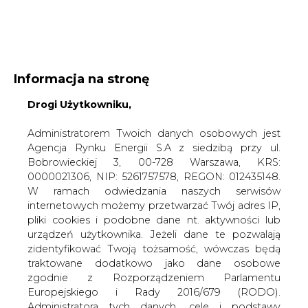
WYDAWCA PORTALU:
Informacja na stronę
A
A
A
WIELKOŚĆ TEKSTU
Drogi Użytkowniku,
WYSOKI KONTRAST
ZALOGUJ SIĘ
Administratorem Twoich danych osobowych jest
Agencja Rynku Energii S.A z siedzibą przy ul.
Bobrowieckiej 3, 00-728 Warszawa, KRS:
0000021306, NIP: 5261757578, REGON: 012435148.
W ramach odwiedzania naszych serwisów
internetowych możemy przetwarzać Twój adres IP,
pliki cookies i podobne dane nt. aktywności lub
urządzeń użytkownika. Jeżeli dane te pozwalają
zidentyfikować Twoją tożsamość, wówczas będą
traktowane dodatkowo jako dane osobowe
zgodnie z Rozporządzeniem Parlamentu
Europejskiego i Rady 2016/679 (RODO).
WŁĄCZ CIRE.TV
Administratora tych danych, cele i podstawy
przetwarzania oraz inne informacje wymagane
przez RODO znajdziesz w Polityce Prywatności
pod
tym linkiem.