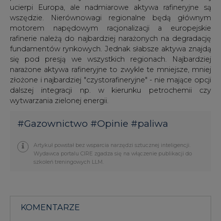
fundamentów rynkowych. Jednak słabsze aktywa znajdą
się pod presją we wszystkich regionach. Najbardziej
narażone aktywa rafineryjne to zwykle te mniejsze, mniej
złożone i najbardziej "czystorafineryjne" - nie mające opcji
dalszej integracji np. w kierunku petrochemii czy
wytwarzania zielonej energii.
#
Gazownictwo
#
Opinie
#
paliwa
Artykuł powstał bez wsparcia narzędzi sztucznej inteligencji.
Wydawca portalu CIRE zgadza się na włączenie publikacji do
szkoleń treningowych LLM.
KOMENTARZE
TREŚĆ KOMENTARZA