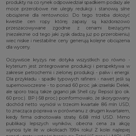
przeszacowywane zgodnie z cenami bieżącymi
(niezależnie od tego jaki zysk dadzą już po przerobieniu)
wiec niskie i niestabilne ceny generują kolejne obciążenia
dla wyceny.
Oczywiście kryzys nie dotyka wszystkich po równo -
kryterium jest zintegrowanie produkcji i perspektywa w
zakresie petrochemii i zielonej produkcji - paliw i energii.
Dla przykładu - spadki typowych rafinerii - nawet jeśli są
supernowoczesne - to ponad 60 proc. jak izraelski Delek,
ale sporo tracą także giganci jak Shell czy Repsol (po ok.
60 proc.). BP (-58 proc.) poinformowało, że skorygowany
dochód netto wyniósł w trzecim kwartale 86 mln USD,
to znacząca poprawa w porównaniu z drugim kwartałem,
kiedy firma odnotowała stratę 6,68 mld USD. Mimo
publikacji lepszych wyników, obecna cena za akcję
wynosi tyle ile w okolicach 1994 roku! Z kolei najlepiej
przed utratą wartości bronią się Total (45 proc.) i MOL (47
proc.). PKN Orlen z -53 proc. też znalazł się w strefie
"bezpiecznej" pomiędzy ENI (55 proc.) a Exonem (52
proc.). To pokazuje, iż bezpieczniejsze są te aktywa które