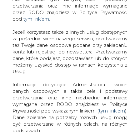
Strona główna
/
RYNEK GAZU
/
Wielka zmiana warty na
Jeżeli korzystasz także z innych usług dostępnych
rynkach naftowych
za pośrednictwem naszego serwisu, przetwarzamy
też Twoje dane osobowe podane przy zakładaniu
2020-10-29 13:12
konta lub rejestracji do newslettera. Przetwarzamy
drukuj
dane, które podajesz, pozostawiasz lub do których
skomentuj
możemy uzyskać dostęp w ramach korzystania z
udostępnij
:
Usług.
Informacje dotyczące Administratora Twoich
danych osobowych a także cele i podstawy
przetwarzania oraz inne niezbędne informacje
wymagane przez RODO znajdziesz w Polityce
Prywatności pod wskazanym linkiem (
tym linkiem
).
Dane zbierane na potrzeby różnych usług mogą
być przetwarzane w różnych celach, na różnych
podstawach.
Pamiętaj, że w związku z przetwarzaniem danych
osobowych przysługuje Ci szereg gwarancji i praw,
Wielka zmiana warty na rynkach
a przede wszystkim prawo do odwołania zgody
naftowych
oraz prawo sprzeciwu wobec przetwarzania Twoich