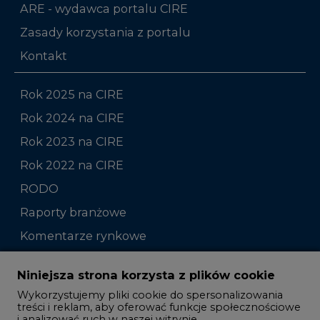
Rok 2025 na CIRE
Rok 2024 na CIRE
Rok 2023 na CIRE
Rok 2022 na CIRE
RODO
Raporty branżowe
Komentarze rynkowe
Zmiany kadrowe na rynku
Niniejsza strona korzysta z plików cookie
Wykorzystujemy pliki cookie do spersonalizowania
Studio CIRE
treści i reklam, aby oferować funkcje społecznościowe
i analizować ruch w naszej witrynie.
Rozmowy o energetyce
Informacje o tym, jak korzystasz z naszej witryny,
Gospodarka
udostępniamy partnerom społecznościowym,
reklamowym i analitycznym. Partnerzy mogą
Geopolityka