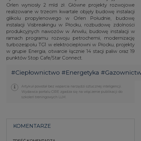
Orlen wyniosły 2 mld zł. Główne projekty rozwojowe
realizowane w trzecim kwartale objęły budowę instalacji
glikolu propylenowego w Orlen Południe, budowę
instalacji Visbreakingu w Płocku, rozbudowę zdolności
produkcyjnych nawozów w Anwilu, budowę instalacji w
ramach programu rozwoju petrochemii, modernizację
turbozespołu TG1 w elektrociepłowni w Płocku, projekty
w grupie Energia, otwarcie łącznie 14 stacji paliw oraz 19
punktów Stop Cafe/Star Connect.
#
Ciepłownictwo
#
Energetyka
#
Gazownict
Artykuł powstał bez wsparcia narzędzi sztucznej inteligencji.
Wydawca portalu CIRE zgadza się na włączenie publikacji do
szkoleń treningowych LLM.
KOMENTARZE
TREŚĆ KOMENTARZA