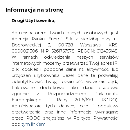
Informacja na stronę
Drogi Użytkowniku,
KONTAKT:
REDAKCJA@CIRE.PL
WYDAWCA PORTALU:
Administratorem Twoich danych osobowych jest
Agencja Rynku Energii S.A z siedzibą przy ul.
A
A
A
WIELKOŚĆ TEKSTU
WYSOKI KONTRAST
Bobrowieckiej 3, 00-728 Warszawa, KRS:
0000021306, NIP: 5261757578, REGON: 012435148.
ZALOGUJ SIĘ
W ramach odwiedzania naszych serwisów
internetowych możemy przetwarzać Twój adres IP,
pliki cookies i podobne dane nt. aktywności lub
urządzeń użytkownika. Jeżeli dane te pozwalają
zidentyfikować Twoją tożsamość, wówczas będą
traktowane dodatkowo jako dane osobowe
zgodnie z Rozporządzeniem Parlamentu
Europejskiego i Rady 2016/679 (RODO).
Administratora tych danych, cele i podstawy
przetwarzania oraz inne informacje wymagane
przez RODO znajdziesz w Polityce Prywatności
pod
tym linkiem.
WŁĄCZ CIRE.TV