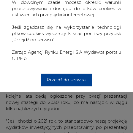
W dowolnym czasie możesz określić warunki
naszych projektów. Monitorujemy sytuację u naszych
przechowywania i dostępu do plików cookies w
wykonawców i podwykonawców, również w fabrykach,
ustawieniach przeglądarki internetowej.
które produkują części dla wykonawców. Obecna
sytuacja makro skłoniła nas do podjęcia decyzji o
Jeśli zgadzasz się na wykorzystanie technologii
zatrzymaniu nowych odwiertów w Kanadzie, jednak w
plików cookies wystarczy kliknąć poniższy przycisk
pozostałych procesach inwestycyjnych na tę chwilę
„Przejdź do serwisu”.
zakontraktowaliśmy ponad 90 proc. planowanych na ten
rok nakładów inwestycyjnych" - powiedział Leszczyński
Zarząd Agencji Rynku Energii S.A Wydawca portalu
podczas czwartkowej telekonferencji prasowej.
CIRE.pl
"Oceniamy, że jest możliwość, że kilka pozostałych
procent może zostać przesuniętych na kolejny rok" -
dodał.
Przejdź do serwisu
Leszczyński poinformował, że wydatki inwestycyjne na
kolejne lata będą ogłoszone przy okazji prezentacji
nowej strategii do 2030 roku, co ma nastąpić w ciągu
kilku najbliższych tygodni.
"Jeśli chodzi o 2021 rok, to standardowo naszą projekcję
wydatków inwestycyjnych przedstawimy po prezentacji