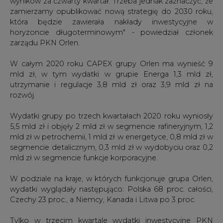
wyników za czwarty kwartał. Trzeba jednak zaznaczyć, że
zamierzamy opublikować nową strategię do 2030 roku,
która będzie zawierała nakłady inwestycyjne w
horyzoncie długoterminowym" - powiedział członek
zarządu PKN Orlen.
W całym 2020 roku CAPEX grupy Orlen ma wynieść 9
mld zł, w tym wydatki w grupie Energa 1,3 mld zł,
utrzymanie i regulacje 3,8 mld zł oraz 3,9 mld zł na
rozwój.
Wydatki grupy po trzech kwartałach 2020 roku wyniosły
5,5 mld zł i objęły 2 mld zł w segmencie rafineryjnym, 1,2
mld zł w petrochemii, 1 mld zł w energetyce, 0,8 mld zł w
segmencie detalicznym, 0,3 mld zł w wydobyciu oraz 0,2
mld zł w segmencie funkcje korporacyjne.
W podziale na kraje, w których funkcjonuje grupa Orlen,
wydatki wyglądały następująco: Polska 68 proc. całości,
Czechy 23 proc., a Niemcy, Kanada i Litwa po 3 proc.
Tylko w trzecim kwartale wydatki inwestycyjne PKN