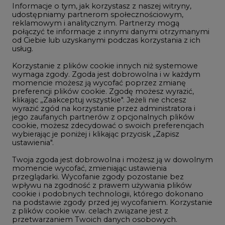
Informacje o tym, jak korzystasz z naszej witryny,
Gospodarka
udostępniamy partnerom społecznościowym,
reklamowym i analitycznym. Partnerzy mogą
Geopolityka
połączyć te informacje z innymi danymi otrzymanymi
LTE450
od Ciebie lub uzyskanymi podczas korzystania z ich
usług.
Korzystanie z plików cookie innych niż systemowe
Innowacje i AI
wymaga zgody. Zgoda jest dobrowolna i w każdym
momencie możesz ją wycofać poprzez zmianę
Telekomunikacja i IT
preferencji plików cookie. Zgodę możesz wyrazić,
klikając „Zaakceptuj wszystkie". Jeżeli nie chcesz
Handel emisjami CO2
wyrazić zgód na korzystanie przez administratora i
Wodór
jego zaufanych partnerów z opcjonalnych plików
cookie, możesz zdecydować o swoich preferencjach
Górnictwo
wybierając je poniżej i klikając przycisk „Zapisz
ustawienia".
Zmiany klimatyczne
Twoja zgoda jest dobrowolna i możesz ją w dowolnym
momencie wycofać, zmieniając ustawienia
przeglądarki. Wycofanie zgody pozostanie bez
Atom
wpływu na zgodność z prawem używania plików
Fotowoltaika
cookie i podobnych technologii, którego dokonano
na podstawie zgody przed jej wycofaniem. Korzystanie
Offshore wind
z plików cookie ww. celach związane jest z
przetwarzaniem Twoich danych osobowych.