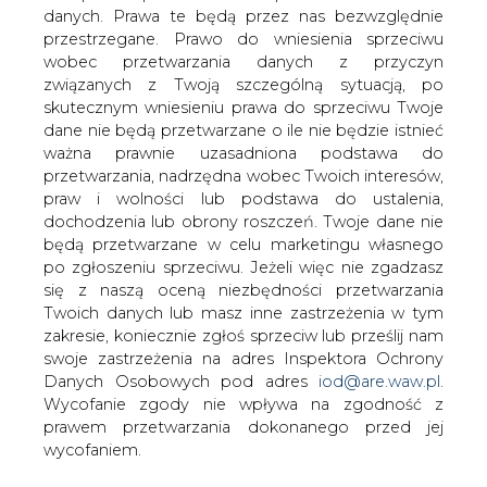
danych. Prawa te będą przez nas bezwzględnie
przestrzegane. Prawo do wniesienia sprzeciwu
wobec przetwarzania danych z przyczyn
PKN Orlen może przenieść kilka
związanych z Twoją szczególną sytuacją, po
procent tegorocznych inwestycji
na 2021 rok
skutecznym wniesieniu prawa do sprzeciwu Twoje
dane nie będą przetwarzane o ile nie będzie istnieć
ważna prawnie uzasadniona podstawa do
przetwarzania, nadrzędna wobec Twoich interesów,
praw i wolności lub podstawa do ustalenia,
dochodzenia lub obrony roszczeń. Twoje dane nie
będą przetwarzane w celu marketingu własnego
PKN Orlen ma obecnie
po zgłoszeniu sprzeciwu. Jeżeli więc nie zgadzasz
zakontraktowanych ponad 90 proc.
się z naszą oceną niezbędności przetwarzania
planowanych na ten rok wydatków
Twoich danych lub masz inne zastrzeżenia w tym
inwestycyjnych - poinformował członek
zakresie, koniecznie zgłoś sprzeciw lub prześlij nam
swoje zastrzeżenia na adres Inspektora Ochrony
zarządu PKN Orlen Zbigniew
Danych Osobowych pod adres
iod@are.waw.pl
.
Leszczyński. Dodał, że jest możliwe
Wycofanie zgody nie wpływa na zgodność z
przeniesienie pozostałej części
prawem przetwarzania dokonanego przed jej
inwestycji na 2021 rok.
wycofaniem.
"Na bieżąco analizujemy ryzyka związane z realizacją