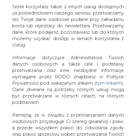
Jeżeli korzystasz także z innych usług dostępnych
za pośrednictwem naszego serwisu, przetwarzamy
też Twoje dane osobowe podane przy zakładaniu
konta lub rejestracji do newslettera. Przetwarzamy
Strona główna
/
RYNEK GAZU
/
PKN Orlen może
dane, które podajesz, pozostawiasz lub do których
przenieść kilka procent tegorocznych inwestycji na
możemy uzyskać dostęp w ramach korzystania z
2021 rok
Usług.
2020-10-29 13:54
Informacje dotyczące Administratora Twoich
drukuj
danych osobowych a także cele i podstawy
skomentuj
przetwarzania oraz inne niezbędne informacje
udostępnij
:
wymagane przez RODO znajdziesz w Polityce
Prywatności pod wskazanym linkiem (
tym linkiem
).
Dane zbierane na potrzeby różnych usług mogą
być przetwarzane w różnych celach, na różnych
podstawach.
Pamiętaj, że w związku z przetwarzaniem danych
osobowych przysługuje Ci szereg gwarancji i praw,
a przede wszystkim prawo do odwołania zgody
oraz prawo sprzeciwu wobec przetwarzania Twoich