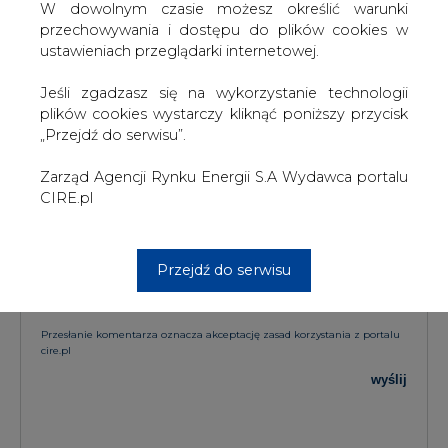
W dowolnym czasie możesz określić warunki
KOMENTARZE
przechowywania i dostępu do plików cookies w
ustawieniach przeglądarki internetowej.
TREŚĆ KOMENTARZA
Jeśli zgadzasz się na wykorzystanie technologii
plików cookies wystarczy kliknąć poniższy przycisk
„Przejdź do serwisu”.
Zarząd Agencji Rynku Energii S.A Wydawca portalu
CIRE.pl
PODPIS
Przejdź do serwisu
Przesłanie komentarza oznacza akceptację zasad korzystania z portalu
cire.pl
wyślij