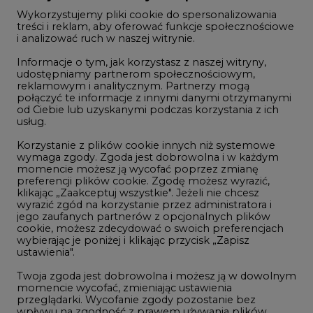
Wykorzystujemy pliki cookie do spersonalizowania
Studio CIRE
treści i reklam, aby oferować funkcje społecznościowe
i analizować ruch w naszej witrynie.
Rozmowy o energetyce
Informacje o tym, jak korzystasz z naszej witryny,
Gospodarka
udostępniamy partnerom społecznościowym,
reklamowym i analitycznym. Partnerzy mogą
Geopolityka
połączyć te informacje z innymi danymi otrzymanymi
LTE450
od Ciebie lub uzyskanymi podczas korzystania z ich
usług.
Korzystanie z plików cookie innych niż systemowe
Innowacje i AI
wymaga zgody. Zgoda jest dobrowolna i w każdym
momencie możesz ją wycofać poprzez zmianę
Telekomunikacja i IT
preferencji plików cookie. Zgodę możesz wyrazić,
klikając „Zaakceptuj wszystkie". Jeżeli nie chcesz
Handel emisjami CO2
wyrazić zgód na korzystanie przez administratora i
Wodór
jego zaufanych partnerów z opcjonalnych plików
cookie, możesz zdecydować o swoich preferencjach
Górnictwo
wybierając je poniżej i klikając przycisk „Zapisz
ustawienia".
Zmiany klimatyczne
Twoja zgoda jest dobrowolna i możesz ją w dowolnym
momencie wycofać, zmieniając ustawienia
przeglądarki. Wycofanie zgody pozostanie bez
Atom
wpływu na zgodność z prawem używania plików