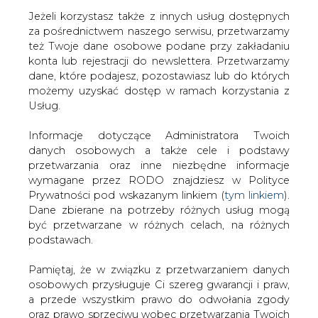
Jeżeli korzystasz także z innych usług dostępnych
za pośrednictwem naszego serwisu, przetwarzamy
też Twoje dane osobowe podane przy zakładaniu
konta lub rejestracji do newslettera. Przetwarzamy
Strona główna
/
RYNEK GAZU
/
Będzie tańsza energia
dane, które podajesz, pozostawiasz lub do których
możemy uzyskać dostęp w ramach korzystania z
2002-08-22 00:00
Usług.
drukuj
skomentuj
Informacje dotyczące Administratora Twoich
udostępnij
:
danych osobowych a także cele i podstawy
przetwarzania oraz inne niezbędne informacje
wymagane przez RODO znajdziesz w Polityce
Prywatności pod wskazanym linkiem (
tym linkiem
).
Będzie tańsza energia
Dane zbierane na potrzeby różnych usług mogą
być przetwarzane w różnych celach, na różnych
podstawach.
Pamiętaj, że w związku z przetwarzaniem danych
osobowych przysługuje Ci szereg gwarancji i praw,
a przede wszystkim prawo do odwołania zgody
Japo podaje Gazeta Lubuska, wczoraj
oraz prawo sprzeciwu wobec przetwarzania Twoich