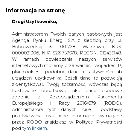
Informacja na stronę
Drogi Użytkowniku,
KONTAKT:
REDAKCJA@CIRE.PL
WYDAWCA PORTALU:
Administratorem Twoich danych osobowych jest
Agencja Rynku Energii S.A z siedzibą przy ul.
A
A
A
WIELKOŚĆ TEKSTU
WYSOKI KONTRAST
Bobrowieckiej 3, 00-728 Warszawa, KRS:
0000021306, NIP: 5261757578, REGON: 012435148.
ZALOGUJ SIĘ
W ramach odwiedzania naszych serwisów
internetowych możemy przetwarzać Twój adres IP,
pliki cookies i podobne dane nt. aktywności lub
urządzeń użytkownika. Jeżeli dane te pozwalają
zidentyfikować Twoją tożsamość, wówczas będą
traktowane dodatkowo jako dane osobowe
zgodnie z Rozporządzeniem Parlamentu
Europejskiego i Rady 2016/679 (RODO).
Administratora tych danych, cele i podstawy
przetwarzania oraz inne informacje wymagane
przez RODO znajdziesz w Polityce Prywatności
pod
tym linkiem.
WŁĄCZ CIRE.TV