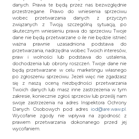
wbudowano kamień węgielny pod nowy
danych. Prawa te będą przez nas bezwzględnie
blok parowo-gazowy w
przestrzegane. Prawo do wniesienia sprzeciwu
Elektrociepłowni Zielona Góra.
wobec przetwarzania danych z przyczyn
związanych z Twoją szczególną sytuacją, po
Nowy blok, który ma powstać do końca lipca 2004 roku,
skutecznym wniesieniu prawa do sprzeciwu Twoje
będzie korzystał z największych złóż gazu ziemnego
dane nie będą przetwarzane o ile nie będzie istnieć
koło Kościana. Aby dostarczyć gaz do Elektrociepłowni,
ważna prawnie uzasadniona podstawa do
PGNiG wybuduje ponad 100-kilometrowy gazociąg, z
przetwarzania, nadrzędna wobec Twoich interesów,
którego skorzystają także lubuskie gminy i zakłady
praw i wolności lub podstawa do ustalenia,
przemysłowe.
dochodzenia lub obrony roszczeń. Twoje dane nie
Chociaż jak podaje gazeta, inwestycja była planowana od
będą przetwarzane w celu marketingu własnego
10 lat, dopiero ubiegłoroczna prywatyzacja umożliwiła
po zgłoszeniu sprzeciwu. Jeżeli więc nie zgadzasz
uzyskanie odpowiednich kredytów i rozpoczęcie prac.
się z naszą oceną niezbędności przetwarzania
Twoich danych lub masz inne zastrzeżenia w tym
#
Gazownictwo
#
kraj
zakresie, koniecznie zgłoś sprzeciw lub prześlij nam
swoje zastrzeżenia na adres Inspektora Ochrony
Danych Osobowych pod adres
iod@are.waw.pl
.
Artykuł powstał bez wsparcia narzędzi sztucznej inteligencji.
Wydawca portalu CIRE zgadza się na włączenie publikacji do
Wycofanie zgody nie wpływa na zgodność z
szkoleń treningowych LLM.
prawem przetwarzania dokonanego przed jej
wycofaniem.