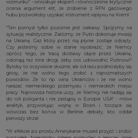
wizerunku" - wnioskuje ekspert i równocześnie krytycznie
ocenia argument elit, że zrobienie z RFN gazowego
hubu pozwoliłoby uzyskać instrument wpływu na Kreml.
"Ten pomysł tylko pozornie jest ciekawy. Spójrzmy na
sytuację realistycznie. Załóżmy, że Putin dokonuje inwazji
na Ukrainę. Gaz który przez nią płynie zostaje odcięty.
Czy jesteśmy sobie w stanie wyobrazić, że Niemcy
oprócz tego, że tracą dostawy idące przez Ukrainę,
odcinają też inne drogi, żeby coś udowodnić Putinowi?
Byłoby to oczywiście słuszne, ale od razu podniosłyby się
głosy, że nie wolno tego zrobić z najrozmaitszych
powodów. Że to np. wina Ukraińców i że nie wolno
narażać niemieckiego przemysłu i niemieckich miejsc
pracy. Najnowsza historia uczy, że Niemcy nie nadają się
do roli policjanta i nie zastąpią w Europie USA" - mówi
analityk, przywołując wojnę w Bośni i toczące się
wówczas bez końca w Berlinie debaty, kto oddał
pierwszy strzał.
"W efekcie po prostu Amerykanie musieli przyjść i zrobić
porządek. Należałoby zatem pomyśleć o lepszej, innej