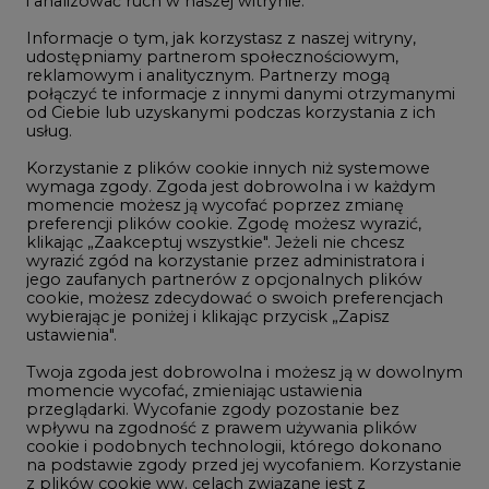
i analizować ruch w naszej witrynie.
Rozmowy o energetyce
Informacje o tym, jak korzystasz z naszej witryny,
Gospodarka
udostępniamy partnerom społecznościowym,
reklamowym i analitycznym. Partnerzy mogą
Geopolityka
połączyć te informacje z innymi danymi otrzymanymi
LTE450
od Ciebie lub uzyskanymi podczas korzystania z ich
usług.
Korzystanie z plików cookie innych niż systemowe
Innowacje i AI
wymaga zgody. Zgoda jest dobrowolna i w każdym
momencie możesz ją wycofać poprzez zmianę
Telekomunikacja i IT
preferencji plików cookie. Zgodę możesz wyrazić,
klikając „Zaakceptuj wszystkie". Jeżeli nie chcesz
Handel emisjami CO2
wyrazić zgód na korzystanie przez administratora i
Wodór
jego zaufanych partnerów z opcjonalnych plików
cookie, możesz zdecydować o swoich preferencjach
Górnictwo
wybierając je poniżej i klikając przycisk „Zapisz
ustawienia".
Zmiany klimatyczne
Twoja zgoda jest dobrowolna i możesz ją w dowolnym
momencie wycofać, zmieniając ustawienia
przeglądarki. Wycofanie zgody pozostanie bez
Atom
wpływu na zgodność z prawem używania plików
Fotowoltaika
cookie i podobnych technologii, którego dokonano
na podstawie zgody przed jej wycofaniem. Korzystanie
Offshore wind
z plików cookie ww. celach związane jest z