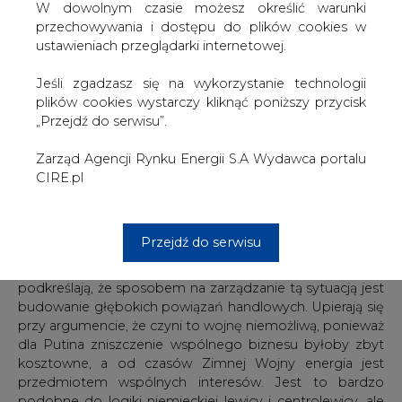
W dowolnym czasie możesz określić warunki
Governance.
przechowywania i dostępu do plików cookies w
"Oprócz SPD z jej mitem Ost-Politik,
ustawieniach przeglądarki internetowej.
postkomunistycznej Die Linke oraz prawicowej AfD,
również niemieccy centroprawicowi politycy, dyplomaci i
Jeśli zgadzasz się na wykorzystanie technologii
liderzy biznesu, większość CDU i CSU, zdecydowanie
plików cookies wystarczy kliknąć poniższy przycisk
popierają Nord Stream 2. W rzeczywistości rozumowanie
„Przejdź do serwisu”.
centroprawicy pod wieloma względami pokrywa się z
myśleniem lewicy i skrajnej prawicy" - zwraca uwagę
Zarząd Agencji Rynku Energii S.A Wydawca portalu
O'Donnell.
CIRE.pl
"Różnica polega na tym, że przedstawiciele niemieckiej
centroprawicy, przynajmniej w rozmowach prywatnych
Przejdź do serwisu
lub nieoficjalnych, chętnie przyznają, że Rosja Putina jest
niebezpiecznym sąsiadem. Jednocześnie, zawsze
podkreślają, że sposobem na zarządzanie tą sytuacją jest
budowanie głębokich powiązań handlowych. Upierają się
przy argumencie, że czyni to wojnę niemożliwą, ponieważ
dla Putina zniszczenie wspólnego biznesu byłoby zbyt
kosztowne, a od czasów Zimnej Wojny energia jest
przedmiotem wspólnych interesów. Jest to bardzo
podobne do logiki niemieckiej lewicy i centrolewicy, ale