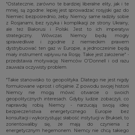
"Ostatecznie, zarówno te bardziej liberalne elity, jak i te
mniej, są zgodne: lepiej jest sprowadzać rosyjski gaz do
Niemiec bezpośrednio, żeby Niemcy same radziły sobie
z Rosjanami, bez ryzyka i komplikacji ze strony Ukrainy,
ale też Białorusi i Polski. Jest to ich imperatyw
strategiczny. Wówczas Niemcy będą mogły
sprawiedliwie i zgodnie z niemieckim prawem
dystrybuować ten gaz w Europie, a jednocześnie będą
miały instrument wpływu na Rosję. Takie jest założenie" -
przedstawia motywację Niemców O'Donnell i od razu
zauważa oczywisty problem.
"Takie stanowisko to geopolityka. Dlatego nie jest nigdy
formułowane wprost i oficjalnie. Z powodu swojej historii
Niemcy nie mogą mówić otwarcie o swoich
geopolitycznych interesach. Gdyby ludzie zobaczyli, co
naprawdę robią Niemcy - narzucają swoją ideę
bezpieczeństwa energetycznego Europie bez
konsultacji i wykorzystując słabość instytucji w Brukseli, to
zorientowaliby się, że mają do czynienia z
energetycznym hegemonem. Niemcy nie chcą takiego