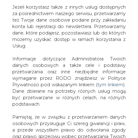
Jeżeli korzystasz także z innych usług dostępnych
za pośrednictwem naszego serwisu, przetwarzamy
też Twoje dane osobowe podane przy zakładaniu
konta lub rejestracji do newslettera. Przetwarzamy
Strona główna
/
RYNEK GAZU
/
Ekspert: część
dane, które podajesz, pozostawiasz lub do których
niemieckich elit traktuje NS2, jako sposób na
możemy uzyskać dostęp w ramach korzystania z
uniezależnienie się od "niestabilnej" Ukrainy
Usług.
2021-02-26 07:47
Informacje dotyczące Administratora Twoich
drukuj
danych osobowych a także cele i podstawy
skomentuj
przetwarzania oraz inne niezbędne informacje
udostępnij
:
wymagane przez RODO znajdziesz w Polityce
Prywatności pod wskazanym linkiem (
tym linkiem
).
Dane zbierane na potrzeby różnych usług mogą
być przetwarzane w różnych celach, na różnych
podstawach.
Pamiętaj, że w związku z przetwarzaniem danych
osobowych przysługuje Ci szereg gwarancji i praw,
a przede wszystkim prawo do odwołania zgody
oraz prawo sprzeciwu wobec przetwarzania Twoich