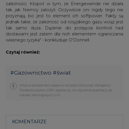
zależności. Kłopot w tym, że Energiewende nie działa
tak, jak Niemcy założyli. Oczywiście oni nigdy tego nie
przyznają, bo jest to element ich softpower. Fakty są
jednak takie, że zależność od rosyjskiego gazu wciąż jest
tak samo duża. Dążenie do przejęcia kontroli nad
dostawami jest zatem dla nich elementem ograniczania
własnego ryzyka" - konkluduje O'Donnell.
Czytaj również:
#
Gazownictwo
#
świat
Artykuł powstał bez wsparcia narzędzi sztucznej inteligencji.
Wydawca portalu CIRE zgadza się na włączenie publikacji do
szkoleń treningowych LLM.
KOMENTARZE