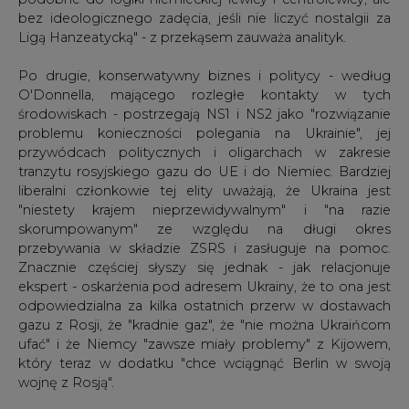
bez ideologicznego zadęcia, jeśli nie liczyć nostalgii za
Ligą Hanzeatycką" - z przekąsem zauważa analityk.
Po drugie, konserwatywny biznes i politycy - według
O'Donnella, mającego rozległe kontakty w tych
środowiskach - postrzegają NS1 i NS2 jako "rozwiązanie
problemu konieczności polegania na Ukrainie", jej
przywódcach politycznych i oligarchach w zakresie
tranzytu rosyjskiego gazu do UE i do Niemiec. Bardziej
liberalni członkowie tej elity uważają, że Ukraina jest
"niestety krajem nieprzewidywalnym" i "na razie
skorumpowanym" ze względu na długi okres
przebywania w składzie ZSRS i zasługuje na pomoc.
Znacznie częściej słyszy się jednak - jak relacjonuje
ekspert - oskarżenia pod adresem Ukrainy, że to ona jest
odpowiedzialna za kilka ostatnich przerw w dostawach
gazu z Rosji, że "kradnie gaz", że "nie można Ukraińcom
ufać" i że Niemcy "zawsze miały problemy" z Kijowem,
który teraz w dodatku "chce wciągnąć Berlin w swoją
wojnę z Rosją".