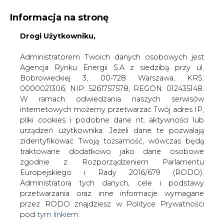
Informacja na stronę
Drogi Użytkowniku,
KONTAKT:
REDAKCJA@CIRE.PL
WYDAWCA PORTALU:
Administratorem Twoich danych osobowych jest
Agencja Rynku Energii S.A z siedzibą przy ul.
A
A
A
WIELKOŚĆ TEKSTU
WYSOKI KONTRAST
Bobrowieckiej 3, 00-728 Warszawa, KRS:
0000021306, NIP: 5261757578, REGON: 012435148.
ZALOGUJ SIĘ
W ramach odwiedzania naszych serwisów
internetowych możemy przetwarzać Twój adres IP,
pliki cookies i podobne dane nt. aktywności lub
urządzeń użytkownika. Jeżeli dane te pozwalają
zidentyfikować Twoją tożsamość, wówczas będą
traktowane dodatkowo jako dane osobowe
zgodnie z Rozporządzeniem Parlamentu
Europejskiego i Rady 2016/679 (RODO).
Administratora tych danych, cele i podstawy
przetwarzania oraz inne informacje wymagane
przez RODO znajdziesz w Polityce Prywatności
pod
tym linkiem.
WŁĄCZ CIRE.TV