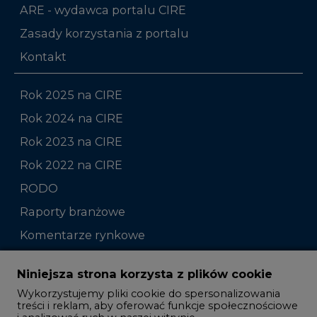
ARE - wydawca portalu CIRE
Zasady korzystania z portalu
Kontakt
Rok 2025 na CIRE
Rok 2024 na CIRE
Rok 2023 na CIRE
Rok 2022 na CIRE
RODO
Raporty branżowe
Komentarze rynkowe
Zmiany kadrowe na rynku
Niniejsza strona korzysta z plików cookie
Wykorzystujemy pliki cookie do spersonalizowania
Studio CIRE
treści i reklam, aby oferować funkcje społecznościowe