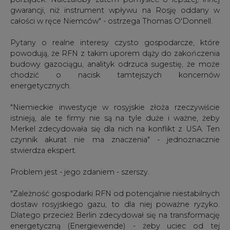
gwarancji, niż instrument wpływu na Rosję oddany w
całości w ręce Niemców" - ostrzega Thomas O'Donnell.
Pytany o realne interesy czysto gospodarcze, które
powodują, że RFN z takim uporem dąży do zakończenia
budowy gazociągu, analityk odrzuca sugestię, że może
chodzić o nacisk tamtejszych koncernów
energetycznych.
"Niemieckie inwestycje w rosyjskie złoża rzeczywiście
istnieją, ale te firmy nie są na tyle duże i ważne, żeby
Merkel zdecydowała się dla nich na konflikt z USA. Ten
czynnik akurat nie ma znaczenia" - jednoznacznie
stwierdza ekspert.
Problem jest - jego zdaniem - szerszy.
"Zależność gospodarki RFN od potencjalnie niestabilnych
dostaw rosyjskiego gazu, to dla niej poważne ryzyko.
Dlatego przecież Berlin zdecydował się na transformację
energetyczną (Energiewende) - żeby uciec od tej