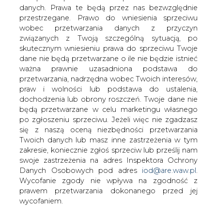
danych. Prawa te będą przez nas bezwzględnie
przestrzegane. Prawo do wniesienia sprzeciwu
wobec przetwarzania danych z przyczyn
Ekspert: część niemieckich elit
traktuje NS2, jako sposób na
związanych z Twoją szczególną sytuacją, po
uniezależnienie się od
skutecznym wniesieniu prawa do sprzeciwu Twoje
"niestabilnej" Ukrainy
dane nie będą przetwarzane o ile nie będzie istnieć
ważna prawnie uzasadniona podstawa do
przetwarzania, nadrzędna wobec Twoich interesów,
praw i wolności lub podstawa do ustalenia,
dochodzenia lub obrony roszczeń. Twoje dane nie
będą przetwarzane w celu marketingu własnego
po zgłoszeniu sprzeciwu. Jeżeli więc nie zgadzasz
Dla dużej części niemieckich elit
się z naszą oceną niezbędności przetwarzania
politycznych i biznesowych budowa
Twoich danych lub masz inne zastrzeżenia w tym
Nord Stream 2 to sposób na
zakresie, koniecznie zgłoś sprzeciw lub prześlij nam
uniezależnienie się od "niestabilnej" i
swoje zastrzeżenia na adres Inspektora Ochrony
"skorumpowanej" Ukrainy - mówi w
Danych Osobowych pod adres
iod@are.waw.pl
.
rozmowie z PAP Thomas O'Donnell,
Wycofanie zgody nie wpływa na zgodność z
analityk rynku energetycznego i
prawem przetwarzania dokonanego przed jej
wykładowca prywatnego berlińskiego
wycofaniem.
uniwersytetu Hertie School of