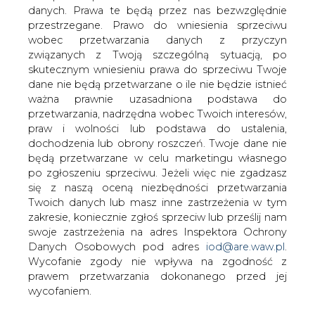
danych. Prawa te będą przez nas bezwzględnie
przestrzegane. Prawo do wniesienia sprzeciwu
wobec przetwarzania danych z przyczyn
Coraz więcej wskazuje na to, że druga
związanych z Twoją szczególną sytuacją, po
nitka rurociągu jamalskiego nie
skutecznym wniesieniu prawa do sprzeciwu Twoje
powstanie - tak twierdzi Aleksander
dane nie będą przetwarzane o ile nie będzie istnieć
Gudzowaty, szef zaangażowanego w
ważna prawnie uzasadniona podstawa do
projekt Bartimpexu. To kłopot dla
przetwarzania, nadrzędna wobec Twoich interesów,
praw i wolności lub podstawa do ustalenia,
Gazpromu. Jeśli tak się stanie, Polska
dochodzenia lub obrony roszczeń. Twoje dane nie
sprowadzi w ramach kontraktu
będą przetwarzane w celu marketingu własnego
jamalskiego tylko 2,88 mld zamiast 12
po zgłoszeniu sprzeciwu. Jeżeli więc nie zgadzasz
mld m sześc. gazu.
się z naszą oceną niezbędności przetwarzania
Twoich danych lub masz inne zastrzeżenia w tym
W tym tygodniu ma się odbyć kolejna tura rozmów
zakresie, koniecznie zgłoś sprzeciw lub prześlij nam
między Polskim Górnictwem Naftowym i Gazownictwem
swoje zastrzeżenia na adres Inspektora Ochrony
(PGNiG) i Gazpromem. Główny temat negocjacji
Danych Osobowych pod adres
iod@are.waw.pl
.
pozostaje ten sam - wielkość dostaw rosyjskiego gazu
Wycofanie zgody nie wpływa na zgodność z
do Polski. Aleksander Gudzowaty, dyrektor generalny
prawem przetwarzania dokonanego przed jej
Bartimpexu, zaangażowanego w ten projekt, twierdzi, że
wycofaniem.
to polska strona rozdaje karty podczas negocjacji tzw.
kontraktu jamalskiego. I natychmiast dodaje, że oddanie