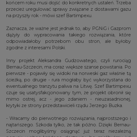
końcem roku musi dojść do konkretnych ustaleń. Trzeba
przecież uregulować sprawy związane z dostawami gazu
na przyszły rok - mówi szef Bartimpexu.
Zaznacza, że ważne jest jednak to, aby PGNiG i Gazprom
dążyły do wypracowania takiego rozwiązania, które
odpowiadałoby potrzebom obu stron, ale byłoby
zgodne z interesami Polski.
Inny projekt Aleksandra Gudzowatego, czyli rurociąg
Bernau-Szczecin, ma coraz większe szanse powstania. Po
pierwsze - pojawiły się widoki na norweski gaz właśnie tą
ścieżką, po drugie - rura mogłaby być wykorzystana do
ewentualnego tranzytu paliwa na Litwę. Szef Bartimpexu
czuje się usatysfakcjonowany tym, że projekt obronił się
mimo ostrej, acz - jego zdaniem - nieuzasadnionej,
krytyki ze strony przedstawicieli rządu Jerzego Buzka.
- Wracamy do pierwotnego rozwiązania, najprostszego i
najtańszego. Szkoda tylko, że tak późno. Dzięki Bernau-
Szczecin moglibyśmy osiągnąć już teraz niezależną