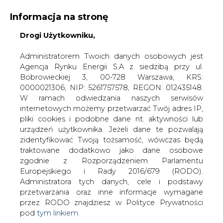
Informacja na stronę
Drogi Użytkowniku,
KONTAKT:
REDAKCJA@CIRE.PL
WYDAWCA PORTALU:
Administratorem Twoich danych osobowych jest
Agencja Rynku Energii S.A z siedzibą przy ul.
A
A
A
WIELKOŚĆ TEKSTU
WYSOKI KONTRAST
Bobrowieckiej 3, 00-728 Warszawa, KRS:
0000021306, NIP: 5261757578, REGON: 012435148.
ZALOGUJ SIĘ
W ramach odwiedzania naszych serwisów
internetowych możemy przetwarzać Twój adres IP,
pliki cookies i podobne dane nt. aktywności lub
urządzeń użytkownika. Jeżeli dane te pozwalają
zidentyfikować Twoją tożsamość, wówczas będą
traktowane dodatkowo jako dane osobowe
zgodnie z Rozporządzeniem Parlamentu
Europejskiego i Rady 2016/679 (RODO).
Administratora tych danych, cele i podstawy
przetwarzania oraz inne informacje wymagane
przez RODO znajdziesz w Polityce Prywatności
pod
tym linkiem.
WŁĄCZ CIRE.TV