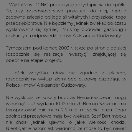
- Wysłaliśmy PGNiG propozycję przystąpienia do spółki.
To, czy przedsiębiorstwo przystąpi do niej, będzie
zapewne zależało od jego sił witalnych i przyszłości tego
przedsiębiorstwa. Nie będziemy jednak zwlekać do czasu
wyklarowania się sytuacji. Musimy budować gazociąg i
czekamy na odpowiedź - mówi Aleksander Gudzowaty.
Tymczasem pod koniec 2003 r. także po stronie polskiej
rozpocznie się realizacja inwestycji, znajdującej się
obecnie na etapie projektu.
- Jeżeli wszystko ułoży się zgodnie z planem,
rozpoczniemy wykup ziemi pod budowę gazociągu w
Polsce - mówi Aleksander Gudzowaty.
Nie wyklucza, że koszty budowy Bernau-Szczecin mogą
wzrosnąć. Już wydano 10-12 mln zł. Bernau-Szczecin ma
transportować minimum 2,5 mld m sześc. gazu. Jego
zdolności przesyłowe mają być większe. Szef Bartimpexu
nie chciał jednak ujawnić, o jakie wielkości chodzi.
Nieoficjalnie natomiast wiadomo, że może to być nawet