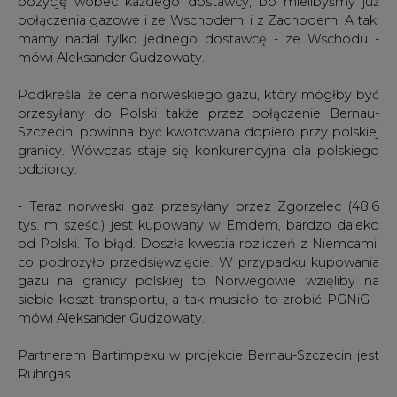
pozycję wobec każdego dostawcy, bo mielibyśmy już
połączenia gazowe i ze Wschodem, i z Zachodem. A tak,
mamy nadal tylko jednego dostawcę - ze Wschodu -
mówi Aleksander Gudzowaty.
Podkreśla, że cena norweskiego gazu, który mógłby być
przesyłany do Polski także przez połączenie Bernau-
Szczecin, powinna być kwotowana dopiero przy polskiej
granicy. Wówczas staje się konkurencyjna dla polskiego
odbiorcy.
- Teraz norweski gaz przesyłany przez Zgorzelec (48,6
tys. m sześc.) jest kupowany w Emdem, bardzo daleko
od Polski. To błąd. Doszła kwestia rozliczeń z Niemcami,
co podrożyło przedsięwzięcie. W przypadku kupowania
gazu na granicy polskiej to Norwegowie wzięliby na
siebie koszt transportu, a tak musiało to zrobić PGNiG -
mówi Aleksander Gudzowaty.
Partnerem Bartimpexu w projekcie Bernau-Szczecin jest
Ruhrgas.