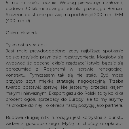
5 mld m sześc. rocznie. Według pierwotnych założeń,
budowa 30-kilometrowego odcinka gazociągu Bernau-
Szczecin po stronie polskiej ma pochłonąć 200 mln DEM
(400 mln zł).
Okiem eksperta
Tylko ostra strategia
Jest mało prawdopodobne, żeby najbliższe spotkanie
polsko-rosyjskie przyniosło rozstrzygnięcia. Mogłoby się
wydawać, że obecnej ekipie rządzącej łatwiej będzie się
porozumieć z Rosjanami w sprawie renegocjacji
kontraktu. Tymczasem tak się nie stało. Być może
przyjęto zbyt miękką strategię negocjacyjną. Trzeba
twardo postawić sprawę. Nie jesteśmy przecież krajem
małym i nieważnym. Eksport gazu do Polski to tylko kilka
procent ogółu sprzedaży do Europy, ale to my leżymy
na drodze do niej. To określa naszą pozycję jako partnera.
Budowa drugiej nitki rurociągu jest korzystna z punktu
widzenia gospodarczego. Myślę tu choćby o opłatach