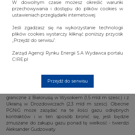
W dowolnym czasie możesz określić warunki
sporu pod arbitraż międzynarodowy, co niedawno
przechowywania i dostępu do plików cookies w
zresztą zapowiedziało PGNiG, uważa za nieuzasadnione.
ustawieniach przeglądarki internetowej.
Jego zdaniem, to, jakie ilości gazu mają być dostarczane
Jeśli zgadzasz się na wykorzystanie technologii
do Polski w ramach kontraktu jamalskiego, zależy tak
plików cookies wystarczy kliknąć poniższy przycisk
naprawdę od PGNiG.
„Przejdź do serwisu”.
- Istnieją takie rozwiązania spornych kwestii, które nie
Zarząd Agencji Rynku Energii S.A Wydawca portalu
wymagają uciekania się do zmian w kontrakcie jamalskim.
CIRE.pl
Jeżeli rozumiemy go dosłownie, to obecnie, ze
względów technicznych, w ramach tej umowy PGNiG ma
obowiązek odbierania dokładnie 2,88 mld m sześc. gazu
w skali roku przez pierwszą nitkę. Nie więcej. Pozostałą
Przejdź do serwisu
część gazu, który Polska importuje z Rosji, czyli około 4
mld m sześc., przesyłano do tej pory przez przejścia
graniczne z Białorusią w Wysokiem (1,5 mld m sześc.) i z
Ukrainą w Drozdowiczach (2,3 mld m sześc). Obecnie
PGNiG może zażądać na te ilości gazu odrębnych
kontraktów i w ten sposób bronić się, jeśli będzie
zmuszane do zakupu gazu ponad tę wielkość - twierdzi
Aleksander Gudzowaty.