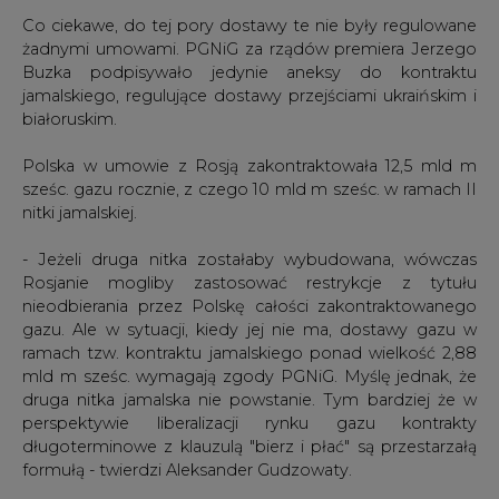
Co ciekawe, do tej pory dostawy te nie były regulowane
żadnymi umowami. PGNiG za rządów premiera Jerzego
Buzka podpisywało jedynie aneksy do kontraktu
jamalskiego, regulujące dostawy przejściami ukraińskim i
białoruskim.
Polska w umowie z Rosją zakontraktowała 12,5 mld m
sześc. gazu rocznie, z czego 10 mld m sześc. w ramach II
nitki jamalskiej.
- Jeżeli druga nitka zostałaby wybudowana, wówczas
Rosjanie mogliby zastosować restrykcje z tytułu
nieodbierania przez Polskę całości zakontraktowanego
gazu. Ale w sytuacji, kiedy jej nie ma, dostawy gazu w
ramach tzw. kontraktu jamalskiego ponad wielkość 2,88
mld m sześc. wymagają zgody PGNiG. Myślę jednak, że
druga nitka jamalska nie powstanie. Tym bardziej że w
perspektywie liberalizacji rynku gazu kontrakty
długoterminowe z klauzulą "bierz i płać" są przestarzałą
formułą - twierdzi Aleksander Gudzowaty.