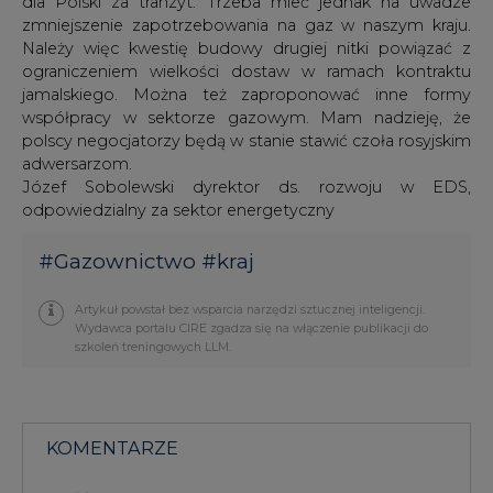
dla Polski za tranzyt. Trzeba mieć jednak na uwadze
zmniejszenie zapotrzebowania na gaz w naszym kraju.
Należy więc kwestię budowy drugiej nitki powiązać z
ograniczeniem wielkości dostaw w ramach kontraktu
jamalskiego. Można też zaproponować inne formy
współpracy w sektorze gazowym. Mam nadzieję, że
polscy negocjatorzy będą w stanie stawić czoła rosyjskim
adwersarzom.
Józef Sobolewski dyrektor ds. rozwoju w EDS,
odpowiedzialny za sektor energetyczny
#
Gazownictwo
#
kraj
Artykuł powstał bez wsparcia narzędzi sztucznej inteligencji.
Wydawca portalu CIRE zgadza się na włączenie publikacji do
szkoleń treningowych LLM.
KOMENTARZE