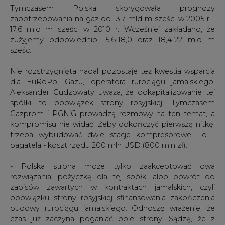
Tymczasem Polska skorygowała prognozy
zapotrzebowania na gaz do 13,7 mld m sześc. w 2005 r. i
17,6 mld m sześc. w 2010 r. Wcześniej zakładano, że
zużyjemy odpowiednio 15,6-18,0 oraz 18,4-22 mld m
sześc.
Nie rozstrzygnięta nadal pozostaje też kwestia wsparcia
dla EuRoPol Gazu, operatora rurociągu jamalskiego.
Aleksander Gudzowaty uważa, że dokapitalizowanie tej
spółki to obowiązek strony rosyjskiej. Tymczasem
Gazprom i PGNiG prowadzą rozmowy na ten temat, a
kompromisu nie widać. Żeby dokończyć pierwszą nitkę,
trzeba wybudować dwie stacje kompresorowe. To -
bagatela - koszt rzędu 200 mln USD (800 mln zł).
- Polska strona może tylko zaakceptować dwa
rozwiązania: pożyczkę dla tej spółki albo powrót do
zapisów zawartych w kontraktach jamalskich, czyli
obowiązku strony rosyjskiej sfinansowania zakończenia
budowy rurociągu jamalskiego. Odnoszę wrażenie, że
czas już zaczyna poganiać obie strony. Sądzę, że z