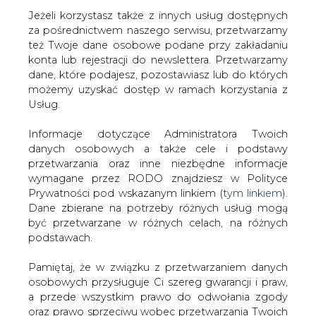
Jeżeli korzystasz także z innych usług dostępnych
za pośrednictwem naszego serwisu, przetwarzamy
też Twoje dane osobowe podane przy zakładaniu
konta lub rejestracji do newslettera. Przetwarzamy
Strona główna
/
RYNEK GAZU
/
Zmniejszają się szanse
dane, które podajesz, pozostawiasz lub do których
na budowę drugiej nitki rurociągu jamalskiego
możemy uzyskać dostęp w ramach korzystania z
Usług.
2002-11-12 00:00
drukuj
Informacje dotyczące Administratora Twoich
skomentuj
danych osobowych a także cele i podstawy
udostępnij
:
przetwarzania oraz inne niezbędne informacje
wymagane przez RODO znajdziesz w Polityce
Prywatności pod wskazanym linkiem (
tym linkiem
).
Dane zbierane na potrzeby różnych usług mogą
być przetwarzane w różnych celach, na różnych
podstawach.
Zmniejszają się szanse na budowę
drugiej nitki rurociągu jamalskiego
Pamiętaj, że w związku z przetwarzaniem danych
osobowych przysługuje Ci szereg gwarancji i praw,
a przede wszystkim prawo do odwołania zgody
oraz prawo sprzeciwu wobec przetwarzania Twoich