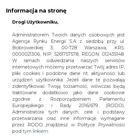
Informacja na stronę
Drogi Użytkowniku,
KONTAKT:
REDAKCJA@CIRE.PL
WYDAWCA PORTALU:
Administratorem Twoich danych osobowych jest
Agencja Rynku Energii S.A z siedzibą przy ul.
A
A
A
WIELKOŚĆ TEKSTU
WYSOKI KONTRAST
Bobrowieckiej 3, 00-728 Warszawa, KRS:
0000021306, NIP: 5261757578, REGON: 012435148.
ZALOGUJ SIĘ
W ramach odwiedzania naszych serwisów
internetowych możemy przetwarzać Twój adres IP,
pliki cookies i podobne dane nt. aktywności lub
urządzeń użytkownika. Jeżeli dane te pozwalają
zidentyfikować Twoją tożsamość, wówczas będą
traktowane dodatkowo jako dane osobowe
zgodnie z Rozporządzeniem Parlamentu
Europejskiego i Rady 2016/679 (RODO).
Administratora tych danych, cele i podstawy
przetwarzania oraz inne informacje wymagane
przez RODO znajdziesz w Polityce Prywatności
pod
tym linkiem.
WŁĄCZ CIRE.TV