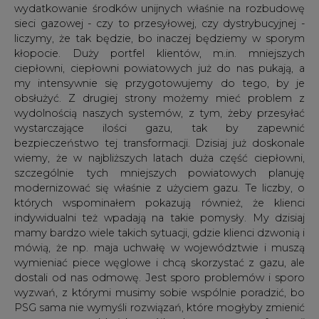
wydatkowanie środków unijnych właśnie na rozbudowę
sieci gazowej - czy to przesyłowej, czy dystrybucyjnej -
liczymy, że tak będzie, bo inaczej będziemy w sporym
kłopocie. Duży portfel klientów, m.in. mniejszych
ciepłowni, ciepłowni powiatowych już do nas pukają, a
my intensywnie się przygotowujemy do tego, by je
obsłużyć. Z drugiej strony możemy mieć problem z
wydolnością naszych systemów, z tym, żeby przesyłać
wystarczające ilości gazu, tak by zapewnić
bezpieczeństwo tej transformacji. Dzisiaj już doskonale
wiemy, że w najbliższych latach duża część ciepłowni,
szczególnie tych mniejszych powiatowych planuję
modernizować się właśnie z użyciem gazu. Te liczby, o
których wspominałem pokazują również, że klienci
indywidualni też wpadają na takie pomysły. My dzisiaj
mamy bardzo wiele takich sytuacji, gdzie klienci dzwonią i
mówią, że np. maja uchwałę w województwie i muszą
wymieniać piece węglowe i chcą skorzystać z gazu, ale
dostali od nas odmowę. Jest sporo problemów i sporo
wyzwań, z którymi musimy sobie wspólnie poradzić, bo
PSG sama nie wymyśli rozwiązań, które mogłyby zmienić