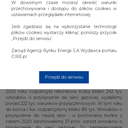
znaleźć." mówił podczas konferencji EuroPOWER & OZE
W dowolnym czasie możesz określić warunki
POWER Jakub Kowalski, członek Zarządu PSG ds.
przechowywania i dostępu do plików cookies w
operacyjnych.
ustawieniach przeglądarki internetowej.
W panelu tematycznym o transformacji ciepłownictwa
Jeśli zgadzasz się na wykorzystanie technologii
Jakub Kowalski, członek Zarządu PSG wyraził nadzieję
plików cookies wystarczy kliknąć poniższy przycisk
uruchomienia finansowania inwestycji ze środków
„Przejdź do serwisu”.
zewnętrznych również w odniesieniu do zmiany paliwa w
ciepłownictwie z węgla na gaz.
Zarząd Agencji Rynku Energii S.A Wydawca portalu
CIRE.pl
"Widzimy olbrzymie zainteresowanie zarówno wśród
klientów indywidualnych, ale również w kwestiach
ciepłownictwa systemowego i ciepłowni - szczególnie
Przejdź do serwisu
tych mniejszych powiatowych. Ubiegły rok był
rekordowy dla Polskiej Spółki Gazownictwa, bo PSG w
2020 roku rozpatrzyła rekordowa liczbę blisko 242 tys.
wniosków o przyłączenie do sieci gazowej, wydaliśmy
ponad 222 tys. warunków przyłączeniowych. W tym roku
do końca I kw. rozpatrzyliśmy blisko 89 tys. Wniosków o
przyłączenie do naszej sieci - w porównaniu kw/kw z
rokiem 2020 zanotowaliśmy 37 proc. wzrost wniosków o
przyłączenie do sieci gazowej. To zainteresowanie