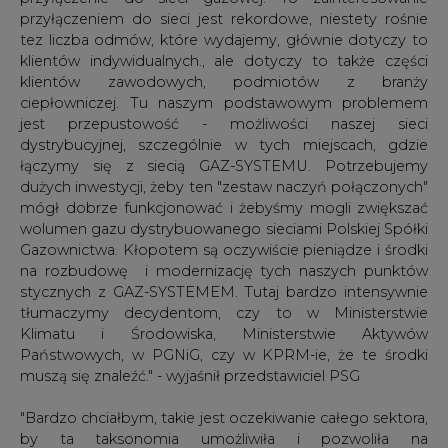
przyłączeniem do sieci jest rekordowe, niestety rośnie
tez liczba odmów, które wydajemy, głównie dotyczy to
klientów indywidualnych., ale dotyczy to także części
klientów zawodowych, podmiotów z branży
ciepłowniczej. Tu naszym podstawowym problemem
jest przepustowość - możliwości naszej sieci
dystrybucyjnej, szczególnie w tych miejscach, gdzie
łączymy się z siecią GAZ-SYSTEMU. Potrzebujemy
dużych inwestycji, żeby ten "zestaw naczyń połączonych"
mógł dobrze funkcjonować i żebyśmy mogli zwiększać
wolumen gazu dystrybuowanego sieciami Polskiej Spółki
Gazownictwa. Kłopotem są oczywiście pieniądze i środki
na rozbudowę i modernizację tych naszych punktów
stycznych z GAZ-SYSTEMEM. Tutaj bardzo intensywnie
tłumaczymy decydentom, czy to w Ministerstwie
Klimatu i Środowiska, Ministerstwie Aktywów
Państwowych, w PGNiG, czy w KPRM-ie, że te środki
muszą się znaleźć." - wyjaśnił przedstawiciel PSG
"Bardzo chciałbym, takie jest oczekiwanie całego sektora,
by ta taksonomia umożliwiła i pozwoliła na