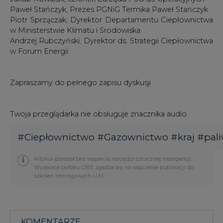
Paweł Stańczyk, Prezes PGNiG Termika Paweł Stańczyk
Piotr Sprzączak, Dyrektor Departamentu Ciepłownictwa
w Ministerstwie Klimatu i Środowiska
Andrzej Rubczyński, Dyrektor ds. Strategii Ciepłownictwa
w Forum Energii
Zapraszamy do pełnego zapisu dyskusji
Twoja przeglądarka nie obsługuje znacznika audio.
#
Ciepłownictwo
#
Gazownictwo
#
kraj
#
pal
Artykuł powstał bez wsparcia narzędzi sztucznej inteligencji.
Wydawca portalu CIRE zgadza się na włączenie publikacji do
szkoleń treningowych LLM.
KOMENTARZE