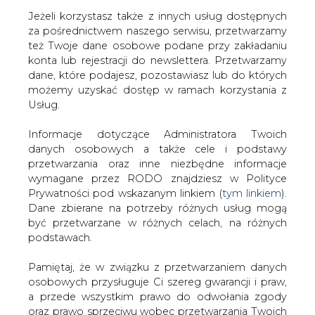
Jeżeli korzystasz także z innych usług dostępnych
za pośrednictwem naszego serwisu, przetwarzamy
też Twoje dane osobowe podane przy zakładaniu
konta lub rejestracji do newslettera. Przetwarzamy
Strona główna
/
RYNEK GAZU
/
PSG: w kontekście
dane, które podajesz, pozostawiasz lub do których
transformacji energetycznej potrzebne są środki
możemy uzyskać dostęp w ramach korzystania z
zewnętrzne na rozbudowę i modernizację sieci
Usług.
gazowej
Informacje dotyczące Administratora Twoich
2021-04-30 00:00
danych osobowych a także cele i podstawy
drukuj
przetwarzania oraz inne niezbędne informacje
skomentuj
wymagane przez RODO znajdziesz w Polityce
Prywatności pod wskazanym linkiem (
tym linkiem
).
udostępnij
:
Dane zbierane na potrzeby różnych usług mogą
być przetwarzane w różnych celach, na różnych
podstawach.
Pamiętaj, że w związku z przetwarzaniem danych
osobowych przysługuje Ci szereg gwarancji i praw,
a przede wszystkim prawo do odwołania zgody
oraz prawo sprzeciwu wobec przetwarzania Twoich