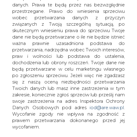
danych. Prawa te będą przez nas bezwzględnie
przestrzegane. Prawo do wniesienia sprzeciwu
wobec przetwarzania danych z przyczyn
związanych z Twoją szczególną sytuacją, po
PSG: w kontekście transformacji
skutecznym wniesieniu prawa do sprzeciwu Twoje
energetycznej potrzebne są środki
zewnętrzne na rozbudowę i
dane nie będą przetwarzane o ile nie będzie istnieć
modernizację sieci gazowej
ważna prawnie uzasadniona podstawa do
przetwarzania, nadrzędna wobec Twoich interesów,
praw i wolności lub podstawa do ustalenia,
dochodzenia lub obrony roszczeń. Twoje dane nie
będą przetwarzane w celu marketingu własnego
po zgłoszeniu sprzeciwu. Jeżeli więc nie zgadzasz
się z naszą oceną niezbędności przetwarzania
"Potrzebujemy dużych inwestycji, żeby
Twoich danych lub masz inne zastrzeżenia w tym
ten "zestaw naczyń połączonych" mógł
zakresie, koniecznie zgłoś sprzeciw lub prześlij nam
dobrze funkcjonować i żebyśmy mogli
swoje zastrzeżenia na adres Inspektora Ochrony
zwiększać wolumen gazu
Danych Osobowych pod adres
iod@are.waw.pl
.
dystrybuowanego sieciami Polskiej
Wycofanie zgody nie wpływa na zgodność z
Spółki Gazownictwa.
prawem przetwarzania dokonanego przed jej
wycofaniem.
Tłumaczymy decydentom że te środki muszą się