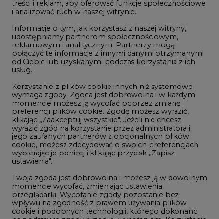
treści i reklam, aby oferować funkcje społecznościowe
i analizować ruch w naszej witrynie.
Rozmowy o energetyce
Informacje o tym, jak korzystasz z naszej witryny,
Gospodarka
udostępniamy partnerom społecznościowym,
reklamowym i analitycznym. Partnerzy mogą
Geopolityka
połączyć te informacje z innymi danymi otrzymanymi
LTE450
od Ciebie lub uzyskanymi podczas korzystania z ich
usług.
Korzystanie z plików cookie innych niż systemowe
Innowacje i AI
wymaga zgody. Zgoda jest dobrowolna i w każdym
momencie możesz ją wycofać poprzez zmianę
Telekomunikacja i IT
preferencji plików cookie. Zgodę możesz wyrazić,
klikając „Zaakceptuj wszystkie". Jeżeli nie chcesz
Handel emisjami CO2
wyrazić zgód na korzystanie przez administratora i
Wodór
jego zaufanych partnerów z opcjonalnych plików
cookie, możesz zdecydować o swoich preferencjach
Górnictwo
wybierając je poniżej i klikając przycisk „Zapisz
ustawienia".
Zmiany klimatyczne
Twoja zgoda jest dobrowolna i możesz ją w dowolnym
momencie wycofać, zmieniając ustawienia
przeglądarki. Wycofanie zgody pozostanie bez
Atom
wpływu na zgodność z prawem używania plików
Fotowoltaika
cookie i podobnych technologii, którego dokonano