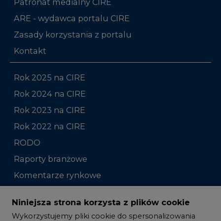
Patronat medialny CIRE
ARE - wydawca portalu CIRE
Zasady korzystania z portalu
Kontakt
Rok 2025 na CIRE
Rok 2024 na CIRE
Rok 2023 na CIRE
Rok 2022 na CIRE
RODO
Raporty branżowe
Komentarze rynkowe
Zmiany kadrowe na rynku
Niniejsza strona korzysta z plików cookie
Wykorzystujemy pliki cookie do spersonalizowania
Studio CIRE