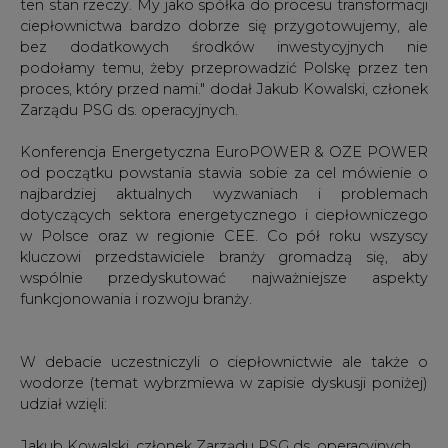
ten stan rzeczy. My jako spółka do procesu transformacji
ciepłownictwa bardzo dobrze się przygotowujemy, ale
bez dodatkowych środków inwestycyjnych nie
podołamy temu, żeby przeprowadzić Polskę przez ten
proces, który przed nami." dodał Jakub Kowalski, członek
Zarządu PSG ds. operacyjnych.
Konferencja Energetyczna EuroPOWER & OZE POWER
od początku powstania stawia sobie za cel mówienie o
najbardziej aktualnych wyzwaniach i problemach
dotyczących sektora energetycznego i ciepłowniczego
w Polsce oraz w regionie CEE. Co pół roku wszyscy
kluczowi przedstawiciele branży gromadzą się, aby
wspólnie przedyskutować najważniejsze aspekty
funkcjonowania i rozwoju branży.
W debacie uczestniczyli o ciepłownictwie ale także o
wodorze (temat wybrzmiewa w zapisie dyskusji poniżej)
udział wzięli:
Jakub Kowalski, członek Zarządu PSG ds. operacyjnych