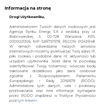
Informacja na stronę
Drogi Użytkowniku,
KONTAKT:
REDAKCJA@CIRE.PL
WYDAWCA PORTALU:
Administratorem Twoich danych osobowych jest
Agencja Rynku Energii S.A z siedzibą przy ul.
A
A
A
WIELKOŚĆ TEKSTU
WYSOKI KONTRAST
Bobrowieckiej 3, 00-728 Warszawa, KRS:
0000021306, NIP: 5261757578, REGON: 012435148.
ZALOGUJ SIĘ
W ramach odwiedzania naszych serwisów
internetowych możemy przetwarzać Twój adres IP,
pliki cookies i podobne dane nt. aktywności lub
urządzeń użytkownika. Jeżeli dane te pozwalają
zidentyfikować Twoją tożsamość, wówczas będą
traktowane dodatkowo jako dane osobowe
zgodnie z Rozporządzeniem Parlamentu
Europejskiego i Rady 2016/679 (RODO).
Administratora tych danych, cele i podstawy
przetwarzania oraz inne informacje wymagane
przez RODO znajdziesz w Polityce Prywatności
pod
tym linkiem.
WŁĄCZ CIRE.TV