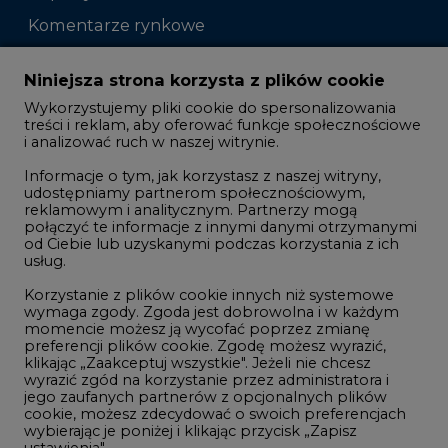
Komentarze rynkowe
Zmiany kadrowe na rynku
Niniejsza strona korzysta z plików cookie
Wykorzystujemy pliki cookie do spersonalizowania
Studio CIRE
treści i reklam, aby oferować funkcje społecznościowe
i analizować ruch w naszej witrynie.
Rozmowy o energetyce
Informacje o tym, jak korzystasz z naszej witryny,
Gospodarka
udostępniamy partnerom społecznościowym,
reklamowym i analitycznym. Partnerzy mogą
Geopolityka
połączyć te informacje z innymi danymi otrzymanymi
LTE450
od Ciebie lub uzyskanymi podczas korzystania z ich
usług.
Korzystanie z plików cookie innych niż systemowe
Innowacje i AI
wymaga zgody. Zgoda jest dobrowolna i w każdym
momencie możesz ją wycofać poprzez zmianę
Telekomunikacja i IT
preferencji plików cookie. Zgodę możesz wyrazić,
klikając „Zaakceptuj wszystkie". Jeżeli nie chcesz
Handel emisjami CO2
wyrazić zgód na korzystanie przez administratora i
Wodór
jego zaufanych partnerów z opcjonalnych plików
cookie, możesz zdecydować o swoich preferencjach
Górnictwo
wybierając je poniżej i klikając przycisk „Zapisz
ustawienia".