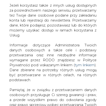
Jeżeli korzystasz także z innych usług dostępnych
za pośrednictwem naszego serwisu, przetwarzamy
też Twoje dane osobowe podane przy zakładaniu
konta lub rejestracji do newslettera. Przetwarzamy
Strona główna
/
RYNEK GAZU
/
Shell: koszty Sachalina-
dane, które podajesz, pozostawiasz lub do których
2
możemy uzyskać dostęp w ramach korzystania z
Usług.
2005-07-18 00:00
drukuj
Informacje dotyczące Administratora Twoich
skomentuj
danych osobowych a także cele i podstawy
udostępnij
:
przetwarzania oraz inne niezbędne informacje
wymagane przez RODO znajdziesz w Polityce
Prywatności pod wskazanym linkiem (
tym linkiem
).
Dane zbierane na potrzeby różnych usług mogą
Shell: koszty Sachalina-2
być przetwarzane w różnych celach, na różnych
podstawach.
Pamiętaj, że w związku z przetwarzaniem danych
osobowych przysługuje Ci szereg gwarancji i praw,
a przede wszystkim prawo do odwołania zgody
oraz prawo sprzeciwu wobec przetwarzania Twoich