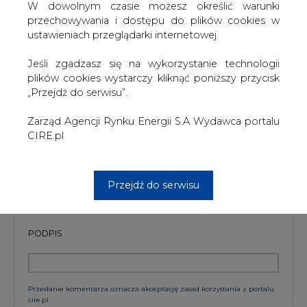
W dowolnym czasie możesz określić warunki
Wydawca portalu CIRE zgadza się na włączenie publikacji do
szkoleń treningowych LLM.
przechowywania i dostępu do plików cookies w
ustawieniach przeglądarki internetowej.
Jeśli zgadzasz się na wykorzystanie technologii
plików cookies wystarczy kliknąć poniższy przycisk
KOMENTARZE
„Przejdź do serwisu”.
TREŚĆ KOMENTARZA
Zarząd Agencji Rynku Energii S.A Wydawca portalu
CIRE.pl
Przejdź do serwisu
PODPIS
Przesłanie komentarza oznacza akceptację zasad korzystania z portalu
cire.pl