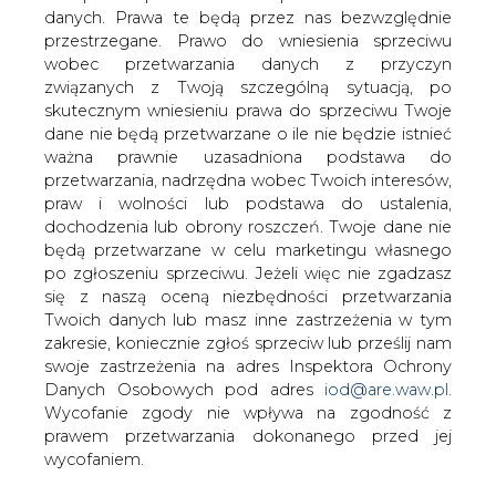
Drugi etap realizacji projektu Sachalin-2
danych. Prawa te będą przez nas bezwzględnie
może kosztować do 2014 r. 20 mld
przestrzegane. Prawo do wniesienia sprzeciwu
dolarów, dwa razy więcej niż zakładano -
wobec przetwarzania danych z przyczyn
uznał główny akcjonariusz projektu
związanych z Twoją szczególną sytuacją, po
Royal Dutch Shell.
skutecznym wniesieniu prawa do sprzeciwu Twoje
dane nie będą przetwarzane o ile nie będzie istnieć
O kilka miesięcy opóźni się pierwszy transport
ważna prawnie uzasadniona podstawa do
sprężonego gazu LNG (odbędzie się w pierwszym
przetwarzania, nadrzędna wobec Twoich interesów,
półroczu 2008 r., zamiast pod koniec 2007 r.). Koncern
praw i wolności lub podstawa do ustalenia,
zakłada, że w 2005 roku wyda na całą działalność 15 mld
dochodzenia lub obrony roszczeń. Twoje dane nie
dolarów. Jego akcjonariusze otrzymają też 15 mld
będą przetwarzane w celu marketingu własnego
dolarów zwrotu w postaci dywidendy i skupu akcji.
po zgłoszeniu sprzeciwu. Jeżeli więc nie zgadzasz
Gazprom uznał, że wartość udziałów Shella w Sachalinie-2
się z naszą oceną niezbędności przetwarzania
należy obniżyć z powodu opóźnienia eksploatacji i
Twoich danych lub masz inne zastrzeżenia w tym
zwiększenia nakładów. Wcześniej zgodził się zamienić 50
zakresie, koniecznie zgłoś sprzeciw lub prześlij nam
proc. udziałów w złożu Zapoliarnoje na 25 proc. udziałów
swoje zastrzeżenia na adres Inspektora Ochrony
w Sachalinie-2.
Danych Osobowych pod adres
iod@are.waw.pl
.
Wycofanie zgody nie wpływa na zgodność z
#
Gazownictwo
#
świat
prawem przetwarzania dokonanego przed jej
wycofaniem.
Artykuł powstał bez wsparcia narzędzi sztucznej inteligencji.