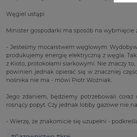
Jego zdaniem, będziemy potrzebowali coraz wi
rosnący popyt. Czy jednak lobby gazowe nie 
- Wierzę, że znakomicie się uzupełni - podkreśl
#
Gazownictwo
#
kraj
KOMENTARZE
TREŚĆ KOMENTARZA