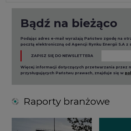
Raporty branżowe
2026-08-01 14:30
2026-08-0
Czy na Górnym Śląsku
Wyszed
będzie "życie po
raport o
węglu"? (raport)
klimatu