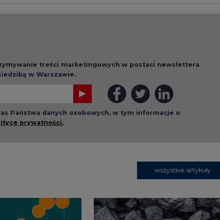
wszystkie artykuły
1 13:00
2026-07-09 10:30
ł ciekawy
Opublikowano bilans
 stanie
zasobów złóż kopalin
 w Europie
w Polsce według
stanu na 31 grudnia
2025 r.