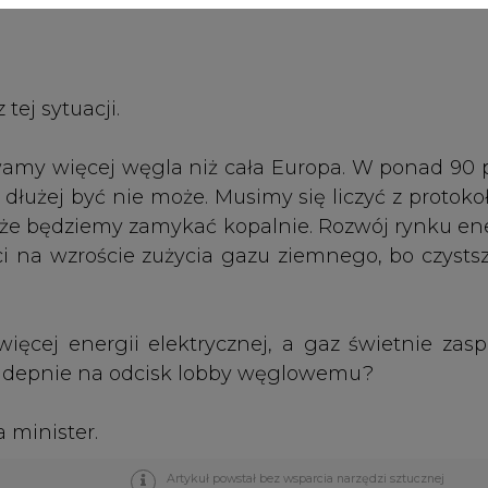
ęcej energii elektrycznej, a gaz świetnie zasp
nadepnie na odcisk lobby węglowemu?
a minister.
Artykuł powstał bez wsparcia narzędzi sztucznej
inteligencji. Wydawca portalu CIRE zgadza się na włącz
publikacji do szkoleń treningowych LLM.
PODPIS
Przesłanie komentarza oznacza akceptację zasad korzystania
z portalu cire.pl
wyślij