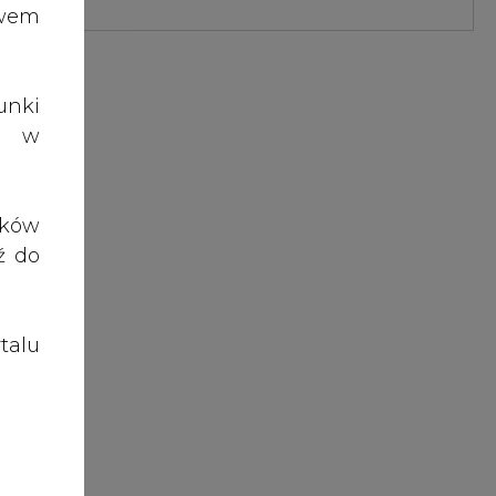
talu
wa z
ogi,
kt z
roc.
łami
rgii
zego