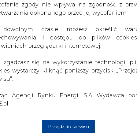
ząd Agencji Rynku Energii S.A Wydawca por
.pl
 małych kontraktów. Na cenzurowanym jest umo
em, która kończy się w grudniu. Gaz jest dr
sekwencje ewentualnej nadwyżki, bo kontra
Przejdź do serwisu
łać”.
tej sytuacji.
y więcej węgla niż cała Europa. W ponad 90 p
dłużej być nie może. Musimy się liczyć z protoko
o, że będziemy zamykać kopalnie. Rozwój rynku ene
ci na wzroście zużycia gazu ziemnego, bo czysts