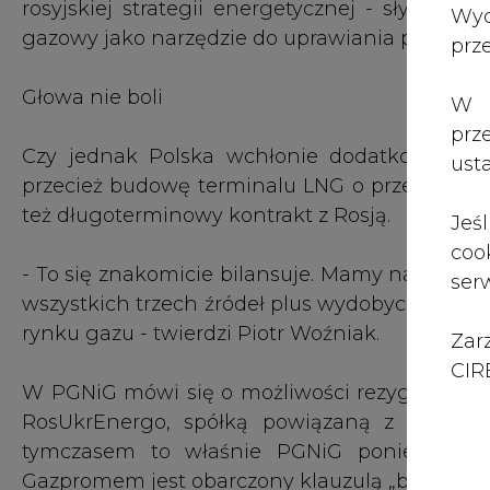
Zar
CIRE
W PGNiG mówi się o możliwości rezygnacji z
RosUkrEnergo, spółką powiązaną z Gazprom
tymczasem to właśnie PGNiG poniesie kon
Gazpromem jest obarczony klauzulą „bierz lub p
Węgiel ustąpi
Minister gospodarki ma sposób na wybrnięcie z 
- Jesteśmy mocarstwem węglowym. Wydobywam
produkujemy energię elektryczną z węgla. Tak 
z Kioto, protokołami siarkowymi. Nie znaczy t
powinien jednak opierać się w znaczniej częś
nośnika nie ma - mówi Piotr Woźniak.