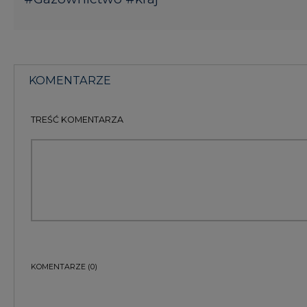
KOMENTARZE
(0)
Bądź na bieżąco
Podając adres e-mail wyrażają Państwo zgodę na ot
pocztą elektroniczną od Agencji Rynku Energii S.A z
ZAPISZ SIĘ DO NEWSLETTERA
Więcej informacji dotyczących przetwarzania przez
przysługujących Państwu prawach, znajduje się w
po