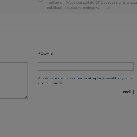
rzymywanie treści marketingowych w postaci newslettera
 siedzibą w Warszawie.
 nas Państwa danych osobowych, w tym informacje o
lityce prywatności.