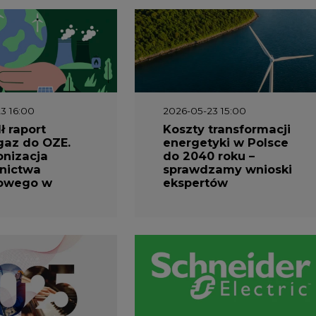
3 16:00
2026-05-23 15:00
 raport
Koszty transformacji
gaz do OZE.
energetyki w Polsce
nizacja
do 2040 roku –
nictwa
sprawdzamy wnioski
owego w
ekspertów
1 10:30
2026-04-27 06:30