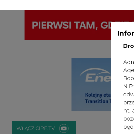
Info
WYDAWCA PO
KONTAKT:
REDAKCJA@CIRE.PL
Dro
Adm
Age
Bob
NI
odw
prz
nt.
poz
bę
WŁĄCZ CIRE.TV
zgo
Rad