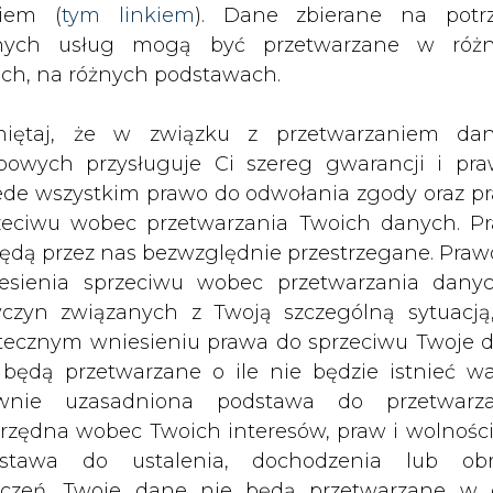
nych usług mogą być przetwarzane w róż
ach, na różnych podstawach.
wieszeniu oferty przejęcia za 22,5 mld euro En
waną szkodę podaje dziennik El Mundo", cyt
iętaj, że w związku z przetwarzaniem da
as Natural. W odwołaniu zwrócono również uwagę
bowych przysługuje Ci szereg gwarancji i pra
riuszy.
ede wszystkim prawo do odwołania zgody oraz p
Artykuł powstał bez wsparcia narzędzi sztucznej
zeciwu wobec przetwarzania Twoich danych. P
inteligencji. Wydawca portalu CIRE zgadza się na włącz
będą przez nas bezwzględnie przestrzegane. Praw
publikacji do szkoleń treningowych LLM.
esienia sprzeciwu wobec przetwarzania dany
yczyn związanych z Twoją szczególną sytuacją
tecznym wniesieniu prawa do sprzeciwu Twoje 
 będą przetwarzane o ile nie będzie istnieć w
wnie uzasadniona podstawa do przetwarza
PODPIS
rzędna wobec Twoich interesów, praw i wolności
stawa do ustalenia, dochodzenia lub ob
zczeń. Twoje dane nie będą przetwarzane w 
Przesłanie komentarza oznacza akceptację zasad korzystania
ketingu własnego po zgłoszeniu sprzeciwu. Je
z portalu cire.pl