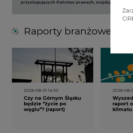
Zar
CIRE
Raporty branżowe
2026-08-01 14:30
2026-08-0
Czy na Górnym Śląsku
Wyszed
będzie "życie po
raport o
węglu"? (raport)
klimatu