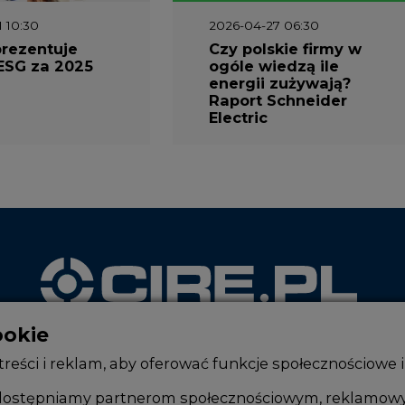
prezentuje
Czy polskie firmy w
ESG za 2025
ogóle wiedzą ile
energii zużywają?
Raport Schneider
Electric
ookie
WYDAWCA PORTALU
reści i reklam, aby oferować funkcje społecznościowe i
, udostępniamy partnerom społecznościowym, reklamow
lub uzyskanymi podczas korzystania z ich usług.
Zmiany kadrowe na rynku
Innowacje 