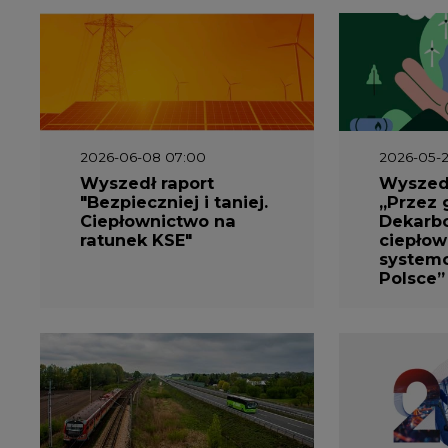
2026-06-08 07:00
2026-05-2
Wyszedł raport
Wyszedł
"Bezpieczniej i taniej.
„Przez 
Ciepłownictwo na
Dekarbo
ratunek KSE"
ciepłow
system
Polsce”
2026-05-13 13:00
2026-05-1