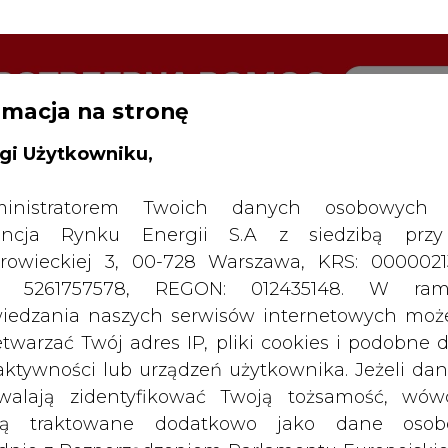
rmacja na stronę
RTALU:
WIELKO
WYSOKI KONTRAST
gi Użytkowniku,
inistratorem Twoich danych osobowych 
ncja Rynku Energii S.A z siedzibą przy
rowieckiej 3, 00-728 Warszawa, KRS: 0000021
P: 5261757578, REGON: 012435148. W ram
iedzania naszych serwisów internetowych mo
etwarzać Twój adres IP, pliki cookies i podobne 
 aktywności lub urządzeń użytkownika. Jeżeli dan
walają zidentyfikować Twoją tożsamość, wów
dą traktowane dodatkowo jako dane osob
dnie z Rozporządzeniem Parlamentu Europejskie
y 2016/679 (RODO). Administratora tych danych, 