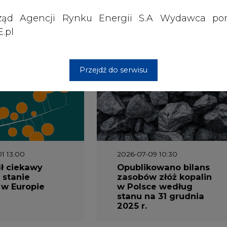
ząd Agencji Rynku Energii S.A Wydawca por
.pl
wszystkie artykuły
Przejdź do serwisu
1 13:00
2026-07-09 10:30
ł ciekawy
Opublikowano bilans
 stanie
zasobów złóż kopalin
 w Europie
w Polsce według
stanu na 31 grudnia
2025 r.