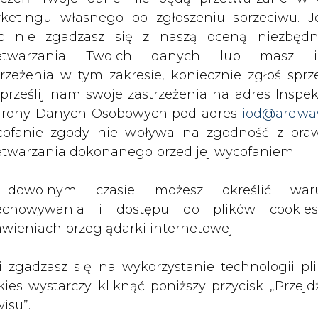
c nie zgadzasz się z naszą oceną niezbędn
wyślij
zetwarzania Twoich danych lub masz i
trzeżenia w tym zakresie, koniecznie zgłoś sprz
 prześlij nam swoje zastrzeżenia na adres Inspek
rony Danych Osobowych pod adres
iod@are.wa
ofanie zgody nie wpływa na zgodność z pr
etwarzania dokonanego przed jej wycofaniem.
dowolnym czasie możesz określić waru
echowywania i dostępu do plików cooki
awieniach przeglądarki internetowej.
rzymywanie treści marketingowych w postaci newslettera
 siedzibą w Warszawie.
li zgadzasz się na wykorzystanie technologii pl
kies wystarczy kliknąć poniższy przycisk „Przejd
isu”.
 nas Państwa danych osobowych, w tym informacje o
lityce prywatności.