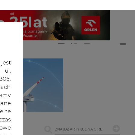
A
A
ZALOGUJ SIĘ
ŚĆ TEKSTU
A
jest
 ul.
306,
ach
żemy
dane
e te
czas
owe
go i
cele