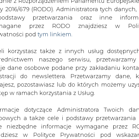
odstawy przetwarzania oraz inne inform
SPODARKA
ZMIANY KADROWE NA RYNKU
CIEP
magane przez RODO znajdziesz w Polit
watności pod
tym linkiem.
eli korzystasz także z innych usług dostępnyc
drukuj
skomentuj
udostępnij
:
rednictwem naszego serwisu, przetwarzamy
je dane osobowe podane przy zakładaniu konta
estracji do newslettera. Przetwarzamy dane, k
ajesz, pozostawiasz lub do których możemy uzy
tęp w ramach korzystania z Usług.
ormacje dotyczące Administratora Twoich da
bowych a także cele i podstawy przetwarzania 
e niezbędne informacje wymagane przez 
jdziesz w Polityce Prywatności pod wskaz
i zawieszającej przejęcie Endesy
kiem (
tym linkiem
). Dane zbierane na potr
ądu Najwyższego.