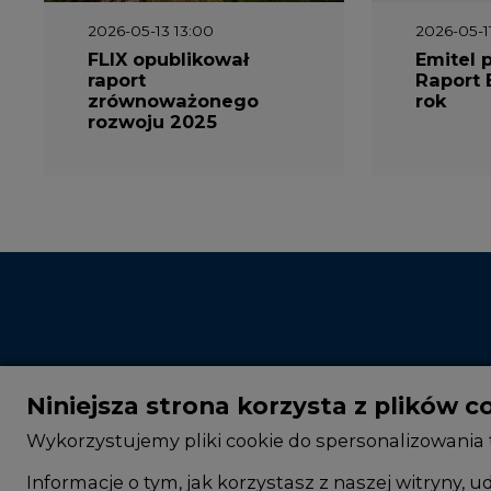
FLIX opublikował
Emitel 
raport
Raport 
zrównoważonego
rok
rozwoju 2025
Niniejsza strona korzysta z plików c
Wykorzystujemy pliki cookie do spersonalizowania t
Informacje o tym, jak korzystasz z naszej witryny
informacje z innymi danymi otrzymanymi od Ciebie 
CIRE - kim jesteśmy
Rok 2025 na CIRE