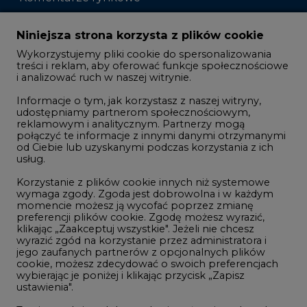
Zmiany kadrowe na rynku
Niniejsza strona korzysta z plików cookie
Wykorzystujemy pliki cookie do spersonalizowania
Studio CIRE
treści i reklam, aby oferować funkcje społecznościowe
i analizować ruch w naszej witrynie.
Rozmowy o energetyce
Informacje o tym, jak korzystasz z naszej witryny,
Gospodarka
udostępniamy partnerom społecznościowym,
reklamowym i analitycznym. Partnerzy mogą
Geopolityka
połączyć te informacje z innymi danymi otrzymanymi
LTE450
od Ciebie lub uzyskanymi podczas korzystania z ich
usług.
Korzystanie z plików cookie innych niż systemowe
Innowacje i AI
wymaga zgody. Zgoda jest dobrowolna i w każdym
momencie możesz ją wycofać poprzez zmianę
Telekomunikacja i IT
preferencji plików cookie. Zgodę możesz wyrazić,
klikając „Zaakceptuj wszystkie". Jeżeli nie chcesz
Handel emisjami CO2
wyrazić zgód na korzystanie przez administratora i
Wodór
jego zaufanych partnerów z opcjonalnych plików
cookie, możesz zdecydować o swoich preferencjach
Górnictwo
wybierając je poniżej i klikając przycisk „Zapisz
ustawienia".
Zmiany klimatyczne
Twoja zgoda jest dobrowolna i możesz ją w dowolnym
momencie wycofać, zmieniając ustawienia