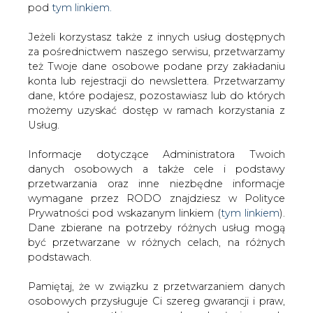
Jeżeli korzystasz także z innych usług dostępnych
za pośrednictwem naszego serwisu, przetwarzamy
też Twoje dane osobowe podane przy zakładaniu
Strona główna
/
RYNEK GAZU
/
Narada ws.
konta lub rejestracji do newslettera. Przetwarzamy
zmniejszenia dostaw gazu
dane, które podajesz, pozostawiasz lub do których
2006-10-09 00:00
możemy uzyskać dostęp w ramach korzystania z
drukuj
Usług.
skomentuj
Informacje dotyczące Administratora Twoich
udostępnij
:
danych osobowych a także cele i podstawy
przetwarzania oraz inne niezbędne informacje
wymagane przez RODO znajdziesz w Polityce
Prywatności pod wskazanym linkiem (
tym linkiem
).
Narada ws. zmniejszenia dostaw
Dane zbierane na potrzeby różnych usług mogą
gazu
być przetwarzane w różnych celach, na różnych
podstawach.
Pamiętaj, że w związku z przetwarzaniem danych
osobowych przysługuje Ci szereg gwarancji i praw,
a przede wszystkim prawo do odwołania zgody
oraz prawo sprzeciwu wobec przetwarzania Twoich
Minister gospodarki Piotr Woźniak