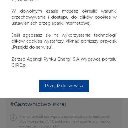
W dowolnym czasie możesz określić warunki
przechowywania i dostępu do plików cookies w
W piątek media informowały, że ukraiński dostawca
ustawieniach przeglądarki internetowej.
Polskiego Górnictwa Naftowego i Gazownictwa (PGNiG),
firma RosUkrEnergo, zmniejszyła dostawy gazu do
Jeśli zgadzasz się na wykorzystanie technologii
Polski.
plików cookies wystarczy kliknąć poniższy przycisk
„Przejdź do serwisu”.
W poniedziałek minister przyznał, że z sobotniego
raportu, który do niego dotarł, wynika, że spadło ciśnienie
Zarząd Agencji Rynku Energii S.A Wydawca portalu
w punkcie odbiorczym w Drozdowiczach na granicy
CIRE.pl
polsko-ukraińskiej.
Ostatnio z obniżeniem dostaw mieliśmy do czynienia na
początku roku, a ograniczenie stanowiło 14% całości
Przejdź do serwisu
zużywanego w Polsce gazu.
#
Gazownictwo
#
kraj
Artykuł powstał bez wsparcia narzędzi sztucznej inteligencji.
Wydawca portalu CIRE zgadza się na włączenie publikacji do
szkoleń treningowych LLM.