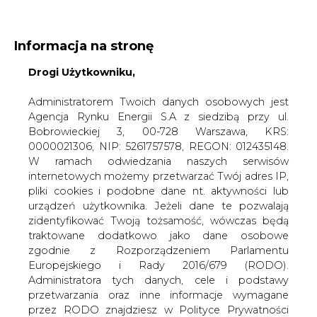
Informacja na stronę
KONTAKT:
REDAKCJA@CIRE.PL
Drogi Użytkowniku,
WYDAWCA PORTALU:
A
Administratorem Twoich danych osobowych jest
A
A
WIELKOŚĆ TEKSTU
WYSOKI KONTRAST
Agencja Rynku Energii S.A z siedzibą przy ul.
ZALOGUJ SIĘ
Bobrowieckiej 3, 00-728 Warszawa, KRS:
0000021306, NIP: 5261757578, REGON: 012435148.
W ramach odwiedzania naszych serwisów
internetowych możemy przetwarzać Twój adres IP,
pliki cookies i podobne dane nt. aktywności lub
urządzeń użytkownika. Jeżeli dane te pozwalają
zidentyfikować Twoją tożsamość, wówczas będą
traktowane dodatkowo jako dane osobowe
zgodnie z Rozporządzeniem Parlamentu
Europejskiego i Rady 2016/679 (RODO).
Administratora tych danych, cele i podstawy
przetwarzania oraz inne informacje wymagane
WŁĄCZ CIRE.TV
przez RODO znajdziesz w Polityce Prywatności
pod
tym linkiem.