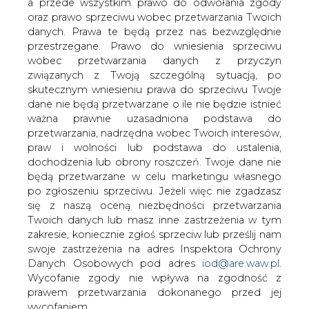
danych. Prawa te będą przez nas bezwzględnie
zapowiedział, że w poniedziałek
przestrzegane. Prawo do wniesienia sprzeciwu
odbędzie się narada w sprawie
wobec przetwarzania danych z przyczyn
zmniejszenia w ostatnich dniach
związanych z Twoją szczególną sytuacją, po
dostaw gazu do Polski przez punkt w
skutecznym wniesieniu prawa do sprzeciwu Twoje
Drozdowiczach. Według niego, nie ma
dane nie będą przetwarzane o ile nie będzie istnieć
jednak zagrożenia dla odbiorców, gdyż
ważna prawnie uzasadniona podstawa do
są pełne magazyny tego paliwa.
przetwarzania, nadrzędna wobec Twoich interesów,
praw i wolności lub podstawa do ustalenia,
„Na dziś jest zarządzona narada z przedstawicielami
dochodzenia lub obrony roszczeń. Twoje dane nie
PGNiG i Gaz systemu, która powinna dać odpowiedź na
będą przetwarzane w celu marketingu własnego
przyczyny, przebieg i skutki zmniejszenia dostaw gazu
po zgłoszeniu sprzeciwu. Jeżeli więc nie zgadzasz
do Polski” – powiedział Woźniak dziennikarzom w
się z naszą oceną niezbędności przetwarzania
poniedziałek.
Twoich danych lub masz inne zastrzeżenia w tym
zakresie, koniecznie zgłoś sprzeciw lub prześlij nam
Dodał, że wynik tej narady będzie prawdopodobnie
swoje zastrzeżenia na adres Inspektora Ochrony
upubliczniony.
Danych Osobowych pod adres
iod@are.waw.pl
.
Wycofanie zgody nie wpływa na zgodność z
Minister uspokoił, że nie ma zagrożenia dla odbiorców w
prawem przetwarzania dokonanego przed jej
Polsce. „Kompensowanie przepływów do wymaganego
wycofaniem.
poziomu nie jest specjalnie trudne, gdyż nie ma środka
zimy i mamy pełne magazyny” – powiedział.