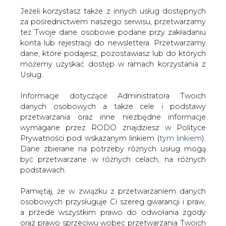
Strona główna
/
RYNEK GAZU
/
Włosi z gazowcami
Jeżeli korzystasz także z innych usług dostępnych
śpieszą do Gdyni
za pośrednictwem naszego serwisu, przetwarzamy
też Twoje dane osobowe podane przy zakładaniu
2006-11-10 00:00
konta lub rejestracji do newslettera. Przetwarzamy
drukuj
dane, które podajesz, pozostawiasz lub do których
skomentuj
możemy uzyskać dostęp w ramach korzystania z
Usług.
udostępnij
:
Informacje dotyczące Administratora Twoich
danych osobowych a także cele i podstawy
Włosi z gazowcami śpieszą do
przetwarzania oraz inne niezbędne informacje
Gdyni
wymagane przez RODO znajdziesz w Polityce
Prywatności pod wskazanym linkiem (
tym linkiem
).
Dane zbierane na potrzeby różnych usług mogą
być przetwarzane w różnych celach, na różnych
podstawach.
Pamiętaj, że w związku z przetwarzaniem danych
Włoska firma FVH planuje przeniesienie
osobowych przysługuje Ci szereg gwarancji i praw,
do Stoczni Gdańsk (SG) produkcji
a przede wszystkim prawo do odwołania zgody
statków do przewozu gazu LPG.
oraz prawo sprzeciwu wobec przetwarzania Twoich