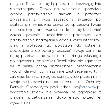
danych. Prawa te będą przez nas bezwzględnie
— Na początek możliwa jest budowa czterech
przestrzegane. Prawo do wniesienia sprzeciwu
gazowców, później, kiedy inwestor pozna stocznię,
wobec przetwarzania danych z przyczyn
mogą się pojawić kolejne zamówienia — mówi Andrzej
związanych z Twoją szczególną sytuacją, po
Jaworski, prezes SG.
skutecznym wniesieniu prawa do sprzeciwu Twoje
dane nie będą przetwarzane o ile nie będzie istnieć
FVH jest włoską firmą rodzinną o rocznych dochodach
ważna prawnie uzasadniona podstawa do
wysokości 350 mln EUR. Oprócz rynku stoczniowego
przetwarzania, nadrzędna wobec Twoich interesów,
obecna jest w sektorze rybołówstwa, branży spożywczej i
praw i wolności lub podstawa do ustalenia,
transportu kolejowego.
dochodzenia lub obrony roszczeń. Twoje dane nie
będą przetwarzane w celu marketingu własnego
Włosi mają objąć 20 proc. podwyższonego kapitału.
po zgłoszeniu sprzeciwu. Jeżeli więc nie zgadzasz
Paweł Brzezicki, prezes Agencji Rozwoju Przemysłu,
się z naszą oceną niezbędności przetwarzania
akcjonariusza SG, mówi, że decyzja o wprowadzeniu
Twoich danych lub masz inne zastrzeżenia w tym
nowego inwestora do spółki może zostać podjęta po
zakresie, koniecznie zgłoś sprzeciw lub prześlij nam
analizach przez radę nadzorczą za kilka tygodni.
swoje zastrzeżenia na adres Inspektora Ochrony
Danych Osobowych pod adres
iod@are.waw.pl
.
#
Gazownictwo
#
kraj
Wycofanie zgody nie wpływa na zgodność z
prawem przetwarzania dokonanego przed jej
wycofaniem.
Artykuł powstał bez wsparcia narzędzi sztucznej inteligencji.
Wydawca portalu CIRE zgadza się na włączenie publikacji do