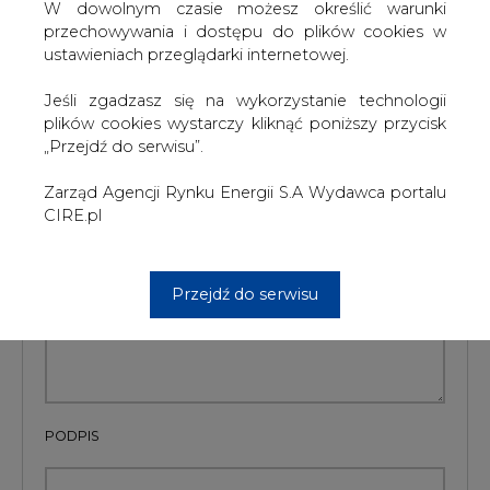
szkoleń treningowych LLM.
W dowolnym czasie możesz określić warunki
przechowywania i dostępu do plików cookies w
ustawieniach przeglądarki internetowej.
KOMENTARZE
Jeśli zgadzasz się na wykorzystanie technologii
plików cookies wystarczy kliknąć poniższy przycisk
„Przejdź do serwisu”.
TREŚĆ KOMENTARZA
Zarząd Agencji Rynku Energii S.A Wydawca portalu
CIRE.pl
Przejdź do serwisu
PODPIS
Przesłanie komentarza oznacza akceptację zasad korzystania z portalu
cire.pl
wyślij