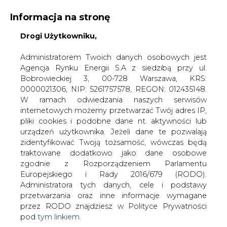
WYDAWCA PORTALU:
Informacja na stronę
A
A
A
Drogi Użytkowniku,
WIELKOŚĆ TEKSTU
WYSOKI KONTRAST
ZALOGUJ SIĘ
Administratorem Twoich danych osobowych jest
Agencja Rynku Energii S.A z siedzibą przy ul.
Bobrowieckiej 3, 00-728 Warszawa, KRS:
0000021306, NIP: 5261757578, REGON: 012435148.
W ramach odwiedzania naszych serwisów
internetowych możemy przetwarzać Twój adres IP,
pliki cookies i podobne dane nt. aktywności lub
urządzeń użytkownika. Jeżeli dane te pozwalają
zidentyfikować Twoją tożsamość, wówczas będą
traktowane dodatkowo jako dane osobowe
zgodnie z Rozporządzeniem Parlamentu
Europejskiego i Rady 2016/679 (RODO).
WŁĄCZ CIRE.TV
Administratora tych danych, cele i podstawy
przetwarzania oraz inne informacje wymagane
przez RODO znajdziesz w Polityce Prywatności
pod
tym linkiem.