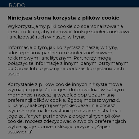
Komentarze rynkowe
Zmiany kadrowe na rynku
Niniejsza strona korzysta z plików cookie
Wykorzystujemy pliki cookie do spersonalizowania
Studio CIRE
treści i reklam, aby oferować funkcje społecznościowe
i analizować ruch w naszej witrynie.
Rozmowy o energetyce
Informacje o tym, jak korzystasz z naszej witryny,
Gospodarka
udostępniamy partnerom społecznościowym,
reklamowym i analitycznym. Partnerzy mogą
Geopolityka
połączyć te informacje z innymi danymi otrzymanymi
LTE450
od Ciebie lub uzyskanymi podczas korzystania z ich
usług.
Korzystanie z plików cookie innych niż systemowe
Innowacje i AI
wymaga zgody. Zgoda jest dobrowolna i w każdym
momencie możesz ją wycofać poprzez zmianę
Telekomunikacja i IT
preferencji plików cookie. Zgodę możesz wyrazić,
klikając „Zaakceptuj wszystkie". Jeżeli nie chcesz
Handel emisjami CO2
wyrazić zgód na korzystanie przez administratora i
Wodór
jego zaufanych partnerów z opcjonalnych plików
cookie, możesz zdecydować o swoich preferencjach
Górnictwo
wybierając je poniżej i klikając przycisk „Zapisz
ustawienia".
Zmiany klimatyczne