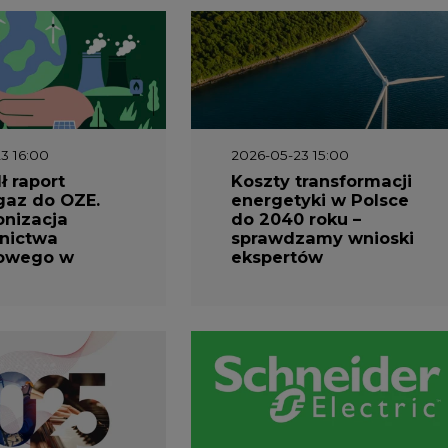
3 16:00
2026-05-23 15:00
 raport
Koszty transformacji
gaz do OZE.
energetyki w Polsce
nizacja
do 2040 roku –
nictwa
sprawdzamy wnioski
owego w
ekspertów