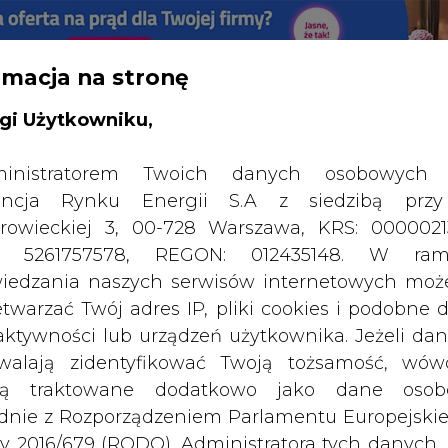
rmacja na stronę
RTALU:
WIELKO
WYSOKI KONTRAST
gi Użytkowniku,
inistratorem Twoich danych osobowych 
ncja Rynku Energii S.A z siedzibą przy
rowieckiej 3, 00-728 Warszawa, KRS: 0000021
P: 5261757578, REGON: 012435148. W ram
iedzania naszych serwisów internetowych mo
etwarzać Twój adres IP, pliki cookies i podobne 
 aktywności lub urządzeń użytkownika. Jeżeli dan
walają zidentyfikować Twoją tożsamość, wów
dą traktowane dodatkowo jako dane osob
dnie z Rozporządzeniem Parlamentu Europejskie
y 2016/679 (RODO). Administratora tych danych, 