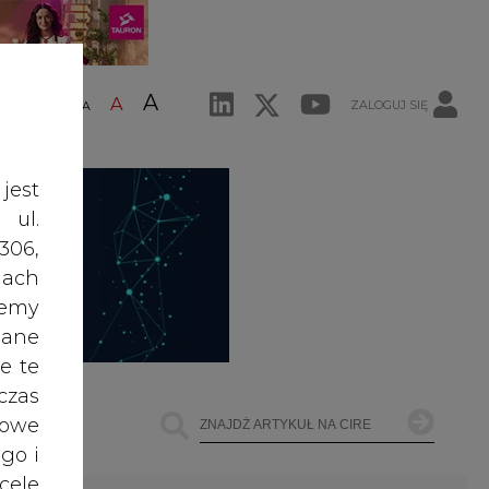
A
A
ZALOGUJ SIĘ
ŚĆ TEKSTU
A
jest
 ul.
306,
ach
żemy
dane
e te
czas
owe
go i
cele