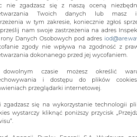
c nie zgadzasz się z naszą oceną niezbędn
zetwarzania Twoich danych lub masz i
trzeżenia w tym zakresie, koniecznie zgłoś sprz
 i pełen portfel zamówień pozwalają sądzić, że
 prześlij nam swoje zastrzeżenia na adres Inspek
py budowlano-inżynieryjnej ma sięgnąć 52,1 mln
rony Danych Osobowych pod adres
iod@are.wa
ą podnieść negocjowane właśnie przejęcia sp
ofanie zgody nie wpływa na zgodność z pr
etwarzania dokonanego przed jej wycofaniem.
Artykuł powstał bez wsparcia narzędzi sztucznej
inteligencji. Wydawca portalu CIRE zgadza się na włącz
dowolnym czasie możesz określić waru
publikacji do szkoleń treningowych LLM.
echowywania i dostępu do plików cooki
awieniach przeglądarki internetowej.
li zgadzasz się na wykorzystanie technologii pl
kies wystarczy kliknąć poniższy przycisk „Przejd
PODPIS
isu”.