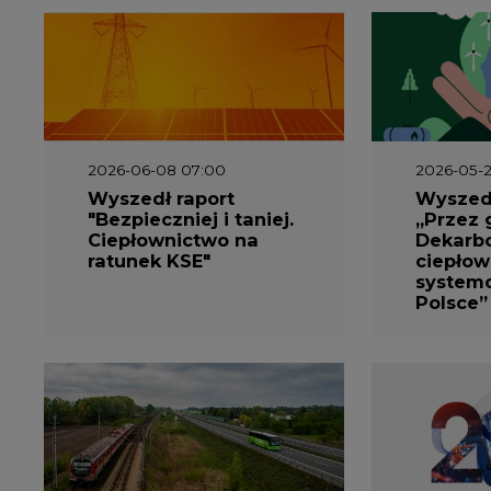
2026-06-08 07:00
2026-05-2
Wyszedł raport
Wyszedł
"Bezpieczniej i taniej.
„Przez 
Ciepłownictwo na
Dekarbo
ratunek KSE"
ciepłow
system
Polsce”