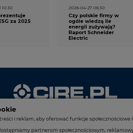
1 10:30
2026-04-27 06:30
prezentuje
Czy polskie firmy w
ESG za 2025
ogóle wiedzą ile
energii zużywają?
Raport Schneider
Electric
ookie
WYDAWCA PORTALU
reści i reklam, aby oferować funkcje społecznościowe i
, udostępniamy partnerom społecznościowym, reklamow