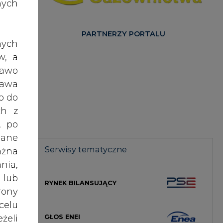
nych
ny w
PARTNERZY PORTALU
nych
w, a
nych
rawo
G na
rawa
o do
ch z
 nie
, po
dane
Serwisy tematyczne
ażna
wota
nia,
miot
 lub
RYNEK BILANSUJĄCY
rony
celu
ości
GŁOS ENEI
żeli
t dla