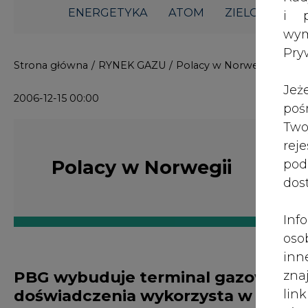
ENERGETYKA
ATOM
ZIELONA GO
i p
wy
Pry
Strona główna
/
RYNEK GAZU
/
Polacy w Norwegii
Jeż
2006-12-15 00:00
poś
Two
rej
Polacy w Norwegii
pod
dos
Inf
oso
inn
PBG wybuduje terminal gazowy w No
zna
doświadczenia wykorzysta w kraju?
lin