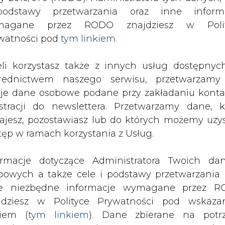
SPODARKA
ZMIANY KADROWE NA RYNKU
CIEP
odstawy przetwarzania oraz inne inform
magane przez RODO znajdziesz w Polit
watności pod
tym linkiem.
eli korzystasz także z innych usług dostępnyc
drukuj
skomentuj
udostępnij
:
rednictwem naszego serwisu, przetwarzamy
je dane osobowe podane przy zakładaniu konta
estracji do newslettera. Przetwarzamy dane, k
ajesz, pozostawiasz lub do których możemy uzy
tęp w ramach korzystania z Usług.
ormacje dotyczące Administratora Twoich da
bowych a także cele i podstawy przetwarzania 
e niezbędne informacje wymagane przez 
rwegii za 266 mln zł. Czy zdobyte
jdziesz w Polityce Prywatności pod wskaz
kiem (
tym linkiem
). Dane zbierane na potr