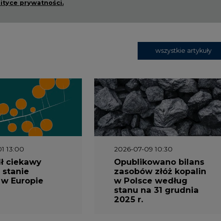
lityce prywatności.
wszystkie artykuły
1 13:00
2026-07-09 10:30
ł ciekawy
Opublikowano bilans
 stanie
zasobów złóż kopalin
 w Europie
w Polsce według
stanu na 31 grudnia
2025 r.