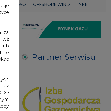
ŁOWNICTWO
OFFSHORE WIND
INNE
acje
yce
h za
 też
 lub
tóre
Partner Serwisu
skać
nych
oraz
RODO
anym
zeby