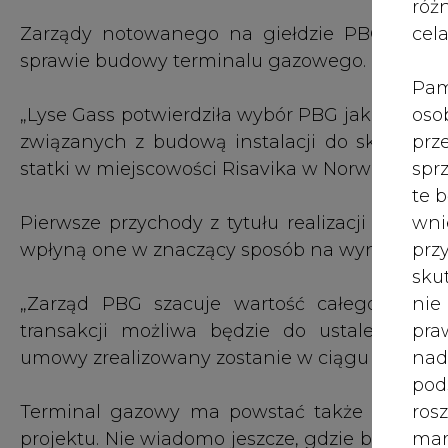
róż
cel
Zarządy notowanego na giełdzie PBG i norwe
sprawie budowy terminalu gazowego.
Pam
oso
„Lyse Gass potwierdziła wybór PBG jako gene
prz
związanych z budową instalacji do skrapla
spr
statki w miejscowości Risavika w Norwegii” —
te 
wni
Pierwsze przychody z tytułu realizacji projek
prz
wpłyną one w znaczący sposób na wynik.
sku
nie
„Zarząd PBG szacuje wartość całego kont
pra
transakcji możliwa będzie do ustalenia po
nad
umowy zrealizowany zostanie w ciągu 36 miesi
pod
ros
Terminal gazowy ma powstać także w Polsc
mar
projektu. Nie wiadomo jeszcze, gdzie będzie re