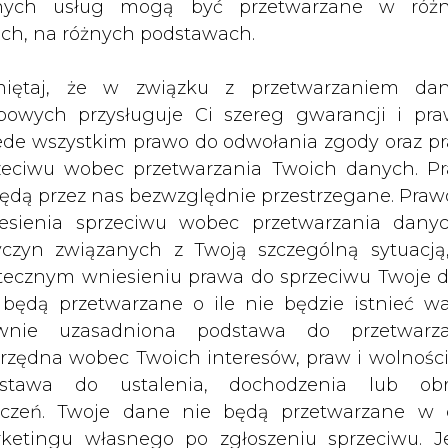
nych usług mogą być przetwarzane w róż
ach, na różnych podstawach.
skiej firmy Lyse Gass podpisały list intencyj
iętaj, że w związku z przetwarzaniem da
bowych przysługuje Ci szereg gwarancji i pra
ralnego wykonawcy prac projektowych i budowla
ede wszystkim prawo do odwołania zgody oraz p
nia gazu ziemnego wraz z bazą załadunkową LN
zeciwu wobec przetwarzania Twoich danych. P
 czytamy w komunikacie.
będą przez nas bezwzględnie przestrzegane. Praw
esienia sprzeciwu wobec przetwarzania dany
tu polska spółka uzyska już w tym roku, jednakże
yczyn związanych z Twoją szczególną sytuacją
tecznym wniesieniu prawa do sprzeciwu Twoje 
 będą przetwarzane o ile nie będzie istnieć w
raktu na 70 mln EUR, jednakże ostateczna k
wnie uzasadniona podstawa do przetwarza
 zakończeniu szczegółowych negocjacji. Przed
rzędna wobec Twoich interesów, praw i wolności
ęcy” — wyjaśnia zarząd.
stawa do ustalenia, dochodzenia lub ob
zczeń. Twoje dane nie będą przetwarzane w 
e. Do końca roku powstanie studium wykonaln
ketingu własnego po zgłoszeniu sprzeciwu. Je
alizowana inwestycja. Szykuje się kolejny kontrak