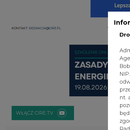
Info
WYDAWCA PO
KONTAKT:
REDAKCJA@CIRE.PL
Dro
Adm
Age
Bob
NI
odw
prz
nt.
poz
bę
WŁĄCZ CIRE.TV
zgo
Rad