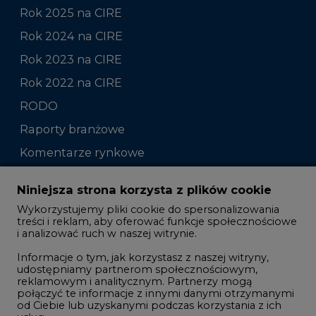
Rok 2025 na CIRE
Rok 2024 na CIRE
Rok 2023 na CIRE
Rok 2022 na CIRE
RODO
Raporty branżowe
Komentarze rynkowe
Zmiany kadrowe na rynku
Niniejsza strona korzysta z plików cookie
Wykorzystujemy pliki cookie do spersonalizowania
Studio CIRE
treści i reklam, aby oferować funkcje społecznościowe
i analizować ruch w naszej witrynie.
Rozmowy o energetyce
Informacje o tym, jak korzystasz z naszej witryny,
Gospodarka
udostępniamy partnerom społecznościowym,
reklamowym i analitycznym. Partnerzy mogą
Geopolityka
połączyć te informacje z innymi danymi otrzymanymi
LTE450
od Ciebie lub uzyskanymi podczas korzystania z ich