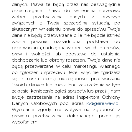
Statoil przejmie część naftowo-gazową
danych. Prawa te będą przez nas bezwzględnie
Norsk Hydro. W ten sposób powstaje
przestrzegane. Prawo do wniesienia sprzeciwu
jeden z największych koncernów
wobec przetwarzania danych z przyczyn
naftowych świata, którego wartość
związanych z Twoją szczególną sytuacją, po
wyniesie 92 mld dolarów &#8211;
skutecznym wniesieniu prawa do sprzeciwu Twoje
informuje Rzeczpospolita.
dane nie będą przetwarzane o ile nie będzie istnieć
ważna prawnie uzasadniona podstawa do
Wczoraj firmy ogłosiły plan połączenia i wymiany akcji. Po
przetwarzania, nadrzędna wobec Twoich interesów,
połączeniu będą kontrolować 70 proc. produkcji ropy w
praw i wolności lub podstawa do ustalenia,
Norwegii, która jest trzecim eksporterem tego surowca
dochodzenia lub obrony roszczeń. Twoje dane nie
na świecie. Nowy koncern będzie dostarczał 1,9 mln
będą przetwarzane w celu marketingu własnego
baryłek ropy dziennie, a jego rezerwy szacuje się na 6,3
po zgłoszeniu sprzeciwu. Jeżeli więc nie zgadzasz
mld baryłek.
się z naszą oceną niezbędności przetwarzania
Twoich danych lub masz inne zastrzeżenia w tym
Konsolidacja obu firm nastąpi najpewniej w trzecim
zakresie, koniecznie zgłoś sprzeciw lub prześlij nam
kwartale przyszłego roku. Nowa firma zatrudniać będzie
swoje zastrzeżenia na adres Inspektora Ochrony
około 31 tys. ludzi. Statoil ma interesy w 31 krajach, w tym i
Danych Osobowych pod adres
iod@are.waw.pl
.
w Polsce, gdzie posiada sieć stacji paliwowych. Norsk
Wycofanie zgody nie wpływa na zgodność z
Hydro działa w 40 krajach.
prawem przetwarzania dokonanego przed jej
wycofaniem.
Państwo utrzyma kontrolę nad połączoną firmą, mając