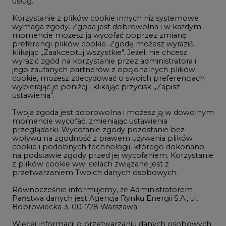
usług.
Korzystanie z plików cookie innych niż systemowe
Innowacje i AI
wymaga zgody. Zgoda jest dobrowolna i w każdym
momencie możesz ją wycofać poprzez zmianę
Telekomunikacja i IT
preferencji plików cookie. Zgodę możesz wyrazić,
klikając „Zaakceptuj wszystkie". Jeżeli nie chcesz
Handel emisjami CO2
wyrazić zgód na korzystanie przez administratora i
Wodór
jego zaufanych partnerów z opcjonalnych plików
cookie, możesz zdecydować o swoich preferencjach
Górnictwo
wybierając je poniżej i klikając przycisk „Zapisz
ustawienia".
Zmiany klimatyczne
Twoja zgoda jest dobrowolna i możesz ją w dowolnym
momencie wycofać, zmieniając ustawienia
przeglądarki. Wycofanie zgody pozostanie bez
Atom
wpływu na zgodność z prawem używania plików
Fotowoltaika
cookie i podobnych technologii, którego dokonano
na podstawie zgody przed jej wycofaniem. Korzystanie
Offshore wind
z plików cookie ww. celach związane jest z
przetwarzaniem Twoich danych osobowych.
Magazyny energii
Równocześnie informujemy, że Administratorem
Zielone samorządy
Państwa danych jest Agencja Rynku Energii S.A., ul.
Bobrowiecka 3, 00-728 Warszawa.
Zielona gospodarka
Więcej informacji o przetwarzaniu danych osobowych