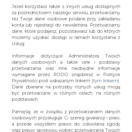
Jeżeli korzystasz także z innych usług dostępnych
za pośrednictwem naszego serwisu, przetwarzamy
też Twoje dane osobowe podane przy zakładaniu
konta lub rejestracji do newslettera. Przetwarzamy
Strona główna
/
RYNEK GAZU
/
Statoil połączy się z
dane, które podajesz, pozostawiasz lub do których
Norsk Hydro
możemy uzyskać dostęp w ramach korzystania z
Usług.
2006-12-19 00:00
drukuj
Informacje dotyczące Administratora Twoich
skomentuj
danych osobowych a także cele i podstawy
udostępnij
:
przetwarzania oraz inne niezbędne informacje
wymagane przez RODO znajdziesz w Polityce
Prywatności pod wskazanym linkiem (
tym linkiem
).
Dane zbierane na potrzeby różnych usług mogą
Statoil połączy się z Norsk Hydro
być przetwarzane w różnych celach, na różnych
podstawach.
Pamiętaj, że w związku z przetwarzaniem danych
osobowych przysługuje Ci szereg gwarancji i praw,
a przede wszystkim prawo do odwołania zgody
oraz prawo sprzeciwu wobec przetwarzania Twoich