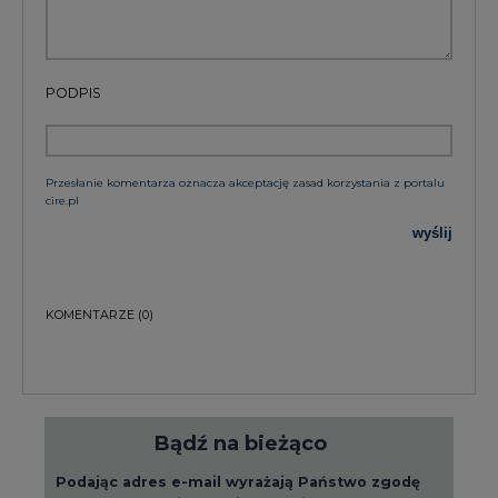
PODPIS
Przesłanie komentarza oznacza akceptację zasad korzystania z portalu
cire.pl
wyślij
KOMENTARZE
(0)
Bądź na bieżąco
Podając adres e-mail wyrażają Państwo zgodę