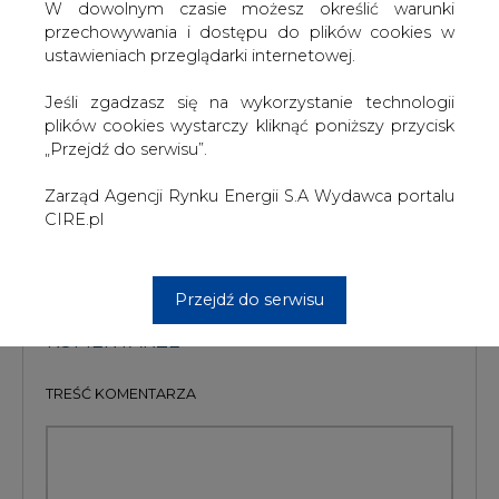
ponad 60-proc. pakiet jego akcji. Obecnie rząd jest
W dowolnym czasie możesz określić warunki
właścicielem 71 proc. akcji Statoilu i 44 proc. Norsk Hydro.
przechowywania i dostępu do plików cookies w
Zaplanowano wydzielenie jednak części Norsk Hydro
ustawieniach przeglądarki internetowej.
związanej z biznesem aluminiowym, która stanie się
oddzielną firmą.
Jeśli zgadzasz się na wykorzystanie technologii
plików cookies wystarczy kliknąć poniższy przycisk
#
Gazownictwo
#
paliwa
#
świat
„Przejdź do serwisu”.
Zarząd Agencji Rynku Energii S.A Wydawca portalu
Artykuł powstał bez wsparcia narzędzi sztucznej inteligencji.
CIRE.pl
Wydawca portalu CIRE zgadza się na włączenie publikacji do
szkoleń treningowych LLM.
Przejdź do serwisu
KOMENTARZE
TREŚĆ KOMENTARZA