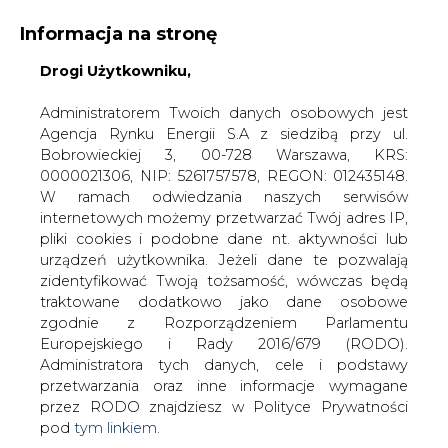
Informacja na stronę
Drogi Użytkowniku,
KONTAKT:
REDAKCJA@CIRE.PL
WYDAWCA PORTALU:
Administratorem Twoich danych osobowych jest
Agencja Rynku Energii S.A z siedzibą przy ul.
A
A
A
WIELKOŚĆ TEKSTU
WYSOKI KONTRAST
Bobrowieckiej 3, 00-728 Warszawa, KRS:
0000021306, NIP: 5261757578, REGON: 012435148.
ZALOGUJ SIĘ
W ramach odwiedzania naszych serwisów
internetowych możemy przetwarzać Twój adres IP,
pliki cookies i podobne dane nt. aktywności lub
urządzeń użytkownika. Jeżeli dane te pozwalają
zidentyfikować Twoją tożsamość, wówczas będą
traktowane dodatkowo jako dane osobowe
zgodnie z Rozporządzeniem Parlamentu
Europejskiego i Rady 2016/679 (RODO).
Administratora tych danych, cele i podstawy
przetwarzania oraz inne informacje wymagane
przez RODO znajdziesz w Polityce Prywatności
pod
tym linkiem.
WŁĄCZ CIRE.TV