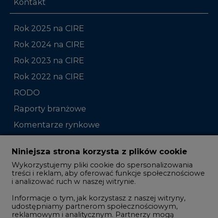
Kontakt
Rok 2025 na CIRE
Rok 2024 na CIRE
Rok 2023 na CIRE
Rok 2022 na CIRE
RODO
Raporty branżowe
Komentarze rynkowe
Zmiany kadrowe na rynku
Niniejsza strona korzysta z plików cookie
Wykorzystujemy pliki cookie do spersonalizowania
Studio CIRE
treści i reklam, aby oferować funkcje społecznościowe
i analizować ruch w naszej witrynie.
Rozmowy o energetyce
Informacje o tym, jak korzystasz z naszej witryny,
Gospodarka
udostępniamy partnerom społecznościowym,
reklamowym i analitycznym. Partnerzy mogą
Geopolityka