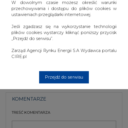
gazu bezpośrednio końcowym odbiorcom, np.
W dowolnym czasie możesz określić warunki
przedsiębiorstwom. "To piękny przykład powodzenia
przechowywania i dostępu do plików cookies w
strategii Gazpromu zmierzającej do zaopatrywania
ustawieniach przeglądarki internetowej.
drobniejszych klientów w Europie" - podkreślił prezes
koncernu Aleksiej Miller w komunikacie.
Jeśli zgadzasz się na wykorzystanie technologii
plików cookies wystarczy kliknąć poniższy przycisk
Gazprom dostarcza GDF 20 proc. gazu.
„Przejdź do serwisu”.
#
Gazownictwo
#
świat
Zarząd Agencji Rynku Energii S.A Wydawca portalu
CIRE.pl
Artykuł powstał bez wsparcia narzędzi sztucznej inteligencji.
Wydawca portalu CIRE zgadza się na włączenie publikacji do
szkoleń treningowych LLM.
Przejdź do serwisu
KOMENTARZE
TREŚĆ KOMENTARZA