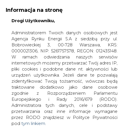
Informacja na stronę
Drogi Użytkowniku,
KONTAKT:
REDAKCJA@CIRE.PL
WYDAWCA PORTALU:
Administratorem Twoich danych osobowych jest
Agencja Rynku Energii S.A z siedzibą przy ul.
A
A
A
WIELKOŚĆ TEKSTU
WYSOKI KONTRAST
Bobrowieckiej 3, 00-728 Warszawa, KRS:
0000021306, NIP: 5261757578, REGON: 012435148.
ZALOGUJ SIĘ
W ramach odwiedzania naszych serwisów
internetowych możemy przetwarzać Twój adres IP,
pliki cookies i podobne dane nt. aktywności lub
urządzeń użytkownika. Jeżeli dane te pozwalają
zidentyfikować Twoją tożsamość, wówczas będą
traktowane dodatkowo jako dane osobowe
zgodnie z Rozporządzeniem Parlamentu
Europejskiego i Rady 2016/679 (RODO).
Administratora tych danych, cele i podstawy
przetwarzania oraz inne informacje wymagane
przez RODO znajdziesz w Polityce Prywatności
pod
tym linkiem.
WŁĄCZ CIRE.TV