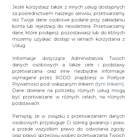
Jeżeli korzystasz także z innych usług dostępnych
za pośrednictwem naszego serwisu, przetwarzamy
też Twoje dane osobowe podane przy zakładaniu
konta lub rejestracji do newslettera. Przetwarzamy
Strona główna
/
RYNEK GAZU
/
Gazprom przedłużył
dane, które podajesz, pozostawiasz lub do których
umowę na dostawy gazu Francji
możemy uzyskać dostęp w ramach korzystania z
Usług.
2006-12-19 00:00
drukuj
Informacje dotyczące Administratora Twoich
skomentuj
danych osobowych a także cele i podstawy
udostępnij
:
przetwarzania oraz inne niezbędne informacje
wymagane przez RODO znajdziesz w Polityce
Prywatności pod wskazanym linkiem (
tym linkiem
).
Dane zbierane na potrzeby różnych usług mogą
Gazprom przedłużył umowę na
być przetwarzane w różnych celach, na różnych
dostawy gazu Francji
podstawach.
Pamiętaj, że w związku z przetwarzaniem danych
osobowych przysługuje Ci szereg gwarancji i praw,
a przede wszystkim prawo do odwołania zgody
oraz prawo sprzeciwu wobec przetwarzania Twoich