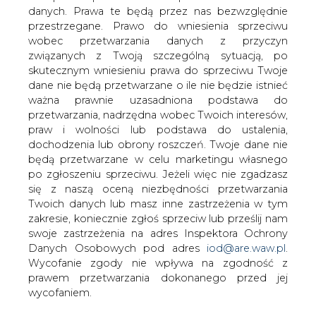
danych. Prawa te będą przez nas bezwzględnie
Koncerny gazowe - rosyjski Gazprom i
przestrzegane. Prawo do wniesienia sprzeciwu
francuski Gaz de France (GDF) -
wobec przetwarzania danych z przyczyn
podpisały we wtorek porozumienie o
związanych z Twoją szczególną sytuacją, po
przedłużeniu dostaw gazu rosyjskiego
skutecznym wniesieniu prawa do sprzeciwu Twoje
GDF do 2030 r. i zapewnieniu
dane nie będą przetwarzane o ile nie będzie istnieć
Gazpromowi bezpośredniego dostępu
ważna prawnie uzasadniona podstawa do
do końcowych odbiorców we Francji -
przetwarzania, nadrzędna wobec Twoich interesów,
poinformowała TV BIznes.
praw i wolności lub podstawa do ustalenia,
dochodzenia lub obrony roszczeń. Twoje dane nie
W komunikacie obu koncernów napisano, że
będą przetwarzane w celu marketingu własnego
przedłużono dostawy 12 mld m sześc. gazu rocznie, a
po zgłoszeniu sprzeciwu. Jeżeli więc nie zgadzasz
oprócz tego GDF będzie otrzymywać dodatkowo 2,5
się z naszą oceną niezbędności przetwarzania
mld m sześc. gazu rocznie od 2010 r., gdy zostanie
Twoich danych lub masz inne zastrzeżenia w tym
uruchomiony Gazociąg Północny.
zakresie, koniecznie zgłoś sprzeciw lub prześlij nam
swoje zastrzeżenia na adres Inspektora Ochrony
Źródła zbliżone do transakcji poinformowały, że jej
Danych Osobowych pod adres
iod@are.waw.pl
.
wartość wynosi ok. 2 mld dol. rocznie.
Wycofanie zgody nie wpływa na zgodność z
prawem przetwarzania dokonanego przed jej
Zgodnie z umową, Gazprom będzie mógł od
wycofaniem.
października 2007 r. sprzedawać rocznie 1,5 mld m sześc.