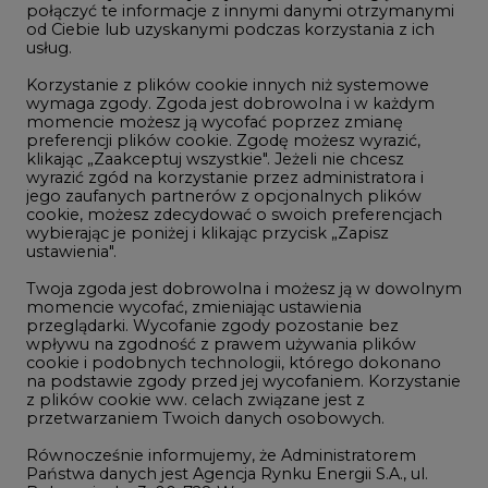
połączyć te informacje z innymi danymi otrzymanymi
LTE450
od Ciebie lub uzyskanymi podczas korzystania z ich
usług.
Korzystanie z plików cookie innych niż systemowe
Innowacje i AI
wymaga zgody. Zgoda jest dobrowolna i w każdym
momencie możesz ją wycofać poprzez zmianę
Telekomunikacja i IT
preferencji plików cookie. Zgodę możesz wyrazić,
klikając „Zaakceptuj wszystkie". Jeżeli nie chcesz
Handel emisjami CO2
wyrazić zgód na korzystanie przez administratora i
Wodór
jego zaufanych partnerów z opcjonalnych plików
cookie, możesz zdecydować o swoich preferencjach
Górnictwo
wybierając je poniżej i klikając przycisk „Zapisz
ustawienia".
Zmiany klimatyczne
Twoja zgoda jest dobrowolna i możesz ją w dowolnym
momencie wycofać, zmieniając ustawienia
przeglądarki. Wycofanie zgody pozostanie bez
Atom
wpływu na zgodność z prawem używania plików
Fotowoltaika
cookie i podobnych technologii, którego dokonano
na podstawie zgody przed jej wycofaniem. Korzystanie
Offshore wind
z plików cookie ww. celach związane jest z
przetwarzaniem Twoich danych osobowych.
Magazyny energii
Równocześnie informujemy, że Administratorem
Zielone samorządy
Państwa danych jest Agencja Rynku Energii S.A., ul.